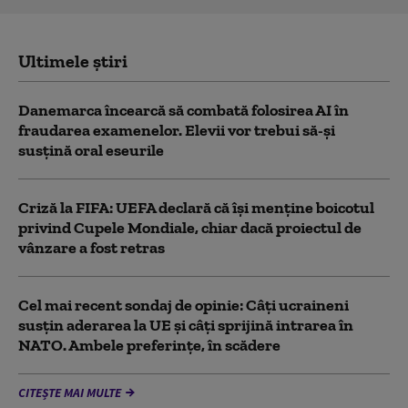
Ultimele știri
Danemarca încearcă să combată folosirea AI în
fraudarea examenelor. Elevii vor trebui să-şi
susţină oral eseurile
Criză la FIFA: UEFA declară că îşi menţine boicotul
privind Cupele Mondiale, chiar dacă proiectul de
vânzare a fost retras
Cel mai recent sondaj de opinie: Câți ucraineni
susțin aderarea la UE și câți sprijină intrarea în
NATO. Ambele preferințe, în scădere
CITEȘTE MAI MULTE