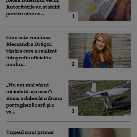
folosit buletinul vechi.
Autoritățile au stabilit
pentru cine se...
1
Cine este românca
Alecsandra Drăgoi,
tânăra care a realizat
fotografia oficială a
2
noului...
„Nu am mai văzut
niciodată așa ceva”:
Rusia a doborât o dronă
portugheză rară și o
3
va...
Tupeul unui primar