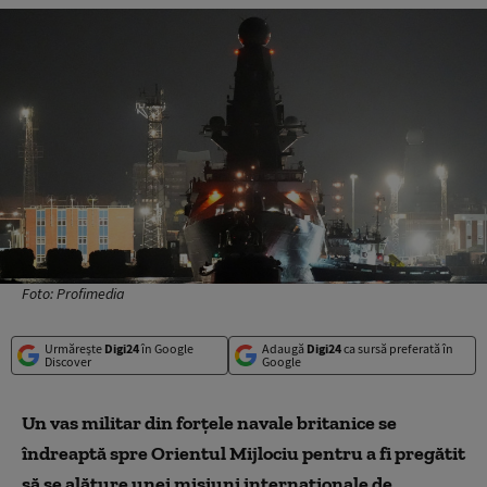
Foto: Profimedia
Urmărește
Digi24
în Google
Adaugă
Digi24
ca sursă preferată în
Discover
Google
Un vas militar din forţele navale britanice se
îndreaptă spre Orientul Mijlociu pentru a fi pregătit
să se alăture unei misiuni internaţionale de