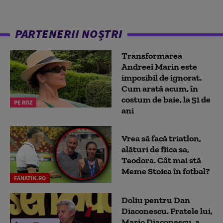
PARTENERII NOȘTRI
Transformarea
Andreei Marin este
imposibil de ignorat.
Cum arată acum, în
costum de baie, la 51 de
PE ROZ
ani
Vrea să facă triatlon,
alături de fiica sa,
Teodora. Cât mai stă
Meme Stoica în fotbal?
FANATIK.RO
Doliu pentru Dan
Diaconescu. Fratele lui,
Mario Diaconescu, a