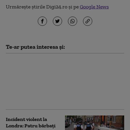
Urmărește știrile Digi24.ro și pe
Google News
Te-ar putea interesa și:
Ministrul de externe
britanic a refuzat să
răspundă la
Washington dacă îl mai
consideră pe Trump
„idiot, rasist şi
misogin”
Incident violent la
Londra: Patru bărbaţi