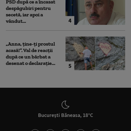
PSD după ce a încasat
despăgubiri pentru
secetă, iar apoi a
4
vândut...
„Anna, ţine-ţi prostul
acasă!”. Val de reacții
după ce un bărbat a
desenat o declarație...
5
București Băneasa, 18°C