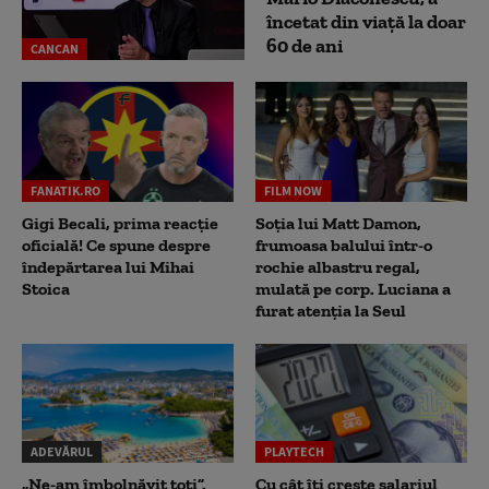
încetat din viață la doar
60 de ani
CANCAN
FANATIK.RO
FILM NOW
Gigi Becali, prima reacție
Soția lui Matt Damon,
oficială! Ce spune despre
frumoasa balului într-o
îndepărtarea lui Mihai
rochie albastru regal,
Stoica
mulată pe corp. Luciana a
furat atenția la Seul
ADEVĂRUL
PLAYTECH
„Ne-am îmbolnăvit toți”.
Cu cât îți crește salariul