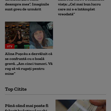
deasupra mea”. Imaginile
viața: „Cel mai bun lucru
sunt greu de urmărit
care mi s-a întâmplat
vreodată”
UTV
Alina Pușcău a dezvăluit că
se confruntă cu o boală
gravă. „Am cinci tumori. Vă
rog să vă rugați pentru
mine”
Top Citite
Până când mai poate fi