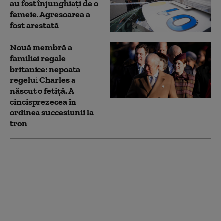
au fost înjunghiaţi de o
femeie. Agresoarea a
fost arestată
Nouă membră a
familiei regale
britanice: nepoata
regelui Charles a
născut o fetiță. A
cincisprezecea în
ordinea succesiunii la
tron
Donald Trump ar
putea „declanșa
scânteia celui de-al
Treilea Război
Mondial”. Ce i-a
enervat pe iranieni
încât au spus asta