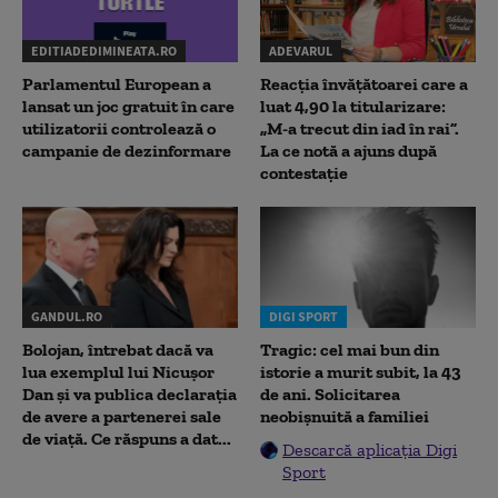
EDITIADEDIMINEATA.RO
ADEVARUL
Parlamentul European a
Reacția învățătoarei care a
lansat un joc gratuit în care
luat 4,90 la titularizare:
utilizatorii controlează o
„M-a trecut din iad în rai”.
campanie de dezinformare
La ce notă a ajuns după
contestație
GANDUL.RO
DIGI SPORT
Bolojan, întrebat dacă va
Tragic: cel mai bun din
lua exemplul lui Nicușor
istorie a murit subit, la 43
Dan și va publica declarația
de ani. Solicitarea
de avere a partenerei sale
neobișnuită a familiei
de viață. Ce răspuns a dat...
Descarcă aplicația Digi
Sport