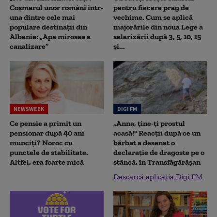
Coșmarul unor români într-
pentru fiecare prag de
una dintre cele mai
vechime. Cum se aplică
populare destinații din
majorările din noua Lege a
Albania: „Apa mirosea a
salarizării după 3, 5, 10, 15
canalizare”
și...
NEWSWEEK
DIGI FM
Ce pensie a primit un
„Anna, ţine-ţi prostul
pensionar după 40 ani
acasă!" Reacţii după ce un
munciți? Noroc cu
bărbat a desenat o
punctele de stabilitate.
declaraţie de dragoste pe o
Altfel, era foarte mică
stâncă, în Transfăgărăşan
Descarcă aplicația Digi FM