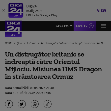
Digi24
VIEW
m.digi24.ro
FREE - In Google Play
LIVE TV
LIVE FM
HOME
Știri
Externe
Un distrugător britanic se îndreaptă către Orientul Mijlociu. Misiunea HMS Dragon în strâmtoarea Ormuz
Un distrugător britanic se
îndreaptă către Orientul
Mijlociu. Misiunea HMS Dragon
în strâmtoarea Ormuz
Data actualizării:
09.05.2026 21:40
Data publicării:
09.05.2026 16:07