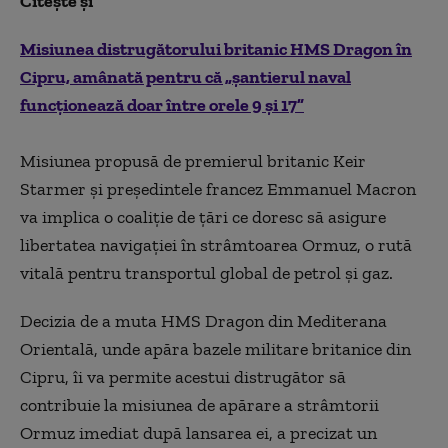
Citește și
Misiunea distrugătorului britanic HMS Dragon în
Cipru, amânată pentru că „șantierul naval
funcționează doar între orele 9 și 17”
Misiunea propusă de premierul britanic Keir
Starmer şi preşedintele francez Emmanuel Macron
va implica o coaliţie de ţări ce doresc să asigure
libertatea navigaţiei în strâmtoarea Ormuz, o rută
vitală pentru transportul global de petrol şi gaz.
Decizia de a muta HMS Dragon din Mediterana
Orientală, unde apăra bazele militare britanice din
Cipru, îi va permite acestui distrugător să
contribuie la misiunea de apărare a strâmtorii
Ormuz imediat după lansarea ei, a precizat un