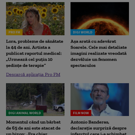
PRO FM
DIGI WORLD
Lora, probleme de sănătate
Așa arată cu adevărat
la 44 de ani. Artista a
Soarele. Cele mai detaliate
publicat raportul medical:
imagini realizate vreodată
„Urmează cel puțin 10
dezvăluie un fenomen
ședințe de terapie”
spectaculos
Descarcă aplicația Pro FM
DIGI ANIMAL WORLD
FILM NOW
Momentul când un bărbat
Antonio Banderas,
de 65 de ani este atacat de
declarație surpriză despre
un bizon: „Era chiar
infarctul care i-a schimbat