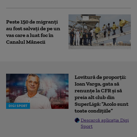
Peste 150 de migranţi
au fost salvați de pe un
vas care a luat foc în
Canalul Mânecii
Lovitură de proporții:
Ioan Varga, gata să
renunțe la CFR și să
preia alt club din
SuperLigă: ”Acolo sunt
DIGI SPORT
toate condițiile”
Descarcă aplicația Digi
Sport