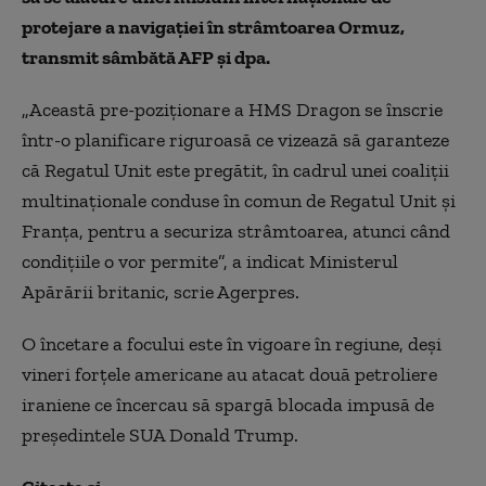
protejare a navigaţiei în strâmtoarea Ormuz,
transmit sâmbătă AFP şi dpa.
„Această pre-poziţionare a HMS Dragon se înscrie
într-o planificare riguroasă ce vizează să garanteze
că Regatul Unit este pregătit, în cadrul unei coaliţii
multinaţionale conduse în comun de Regatul Unit şi
Franţa, pentru a securiza strâmtoarea, atunci când
condiţiile o vor permite”, a indicat Ministerul
Apărării britanic, scrie Agerpres.
O încetare a focului este în vigoare în regiune, deşi
vineri forţele americane au atacat două petroliere
iraniene ce încercau să spargă blocada impusă de
preşedintele SUA Donald Trump.