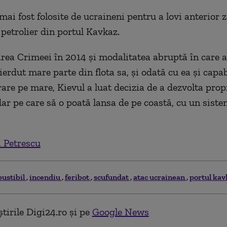
mai fost folosite de ucraineni pentru a lovi anterior 
 petrolier din portul Kavkaz.
ea Crimeei în 2014 și modalitatea abruptă în care a
erdut mare parte din flota sa, și odată cu ea și capabi
rare pe mare, Kievul a luat decizia de a dezvolta pro
dar pe care să o poată lansa de pe coastă, cu un sist
 Petrescu
ustibil
incendiu
feribot
scufundat
atac ucrainean
portul kav
tirile Digi24.ro și pe
Google News