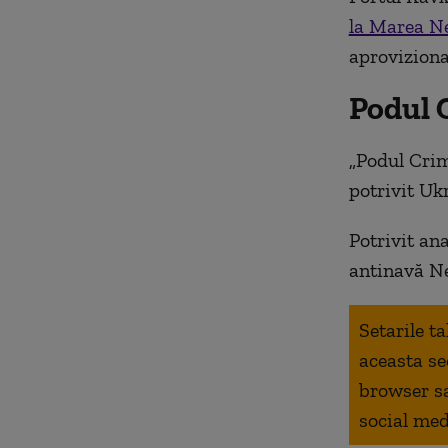
la Marea N
aproviziona
Podul 
„Podul Crim
potrivit Uk
Potrivit ana
antinavă N
Setarile t
aceasta se
browser s
social med