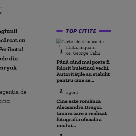
e
TOP CITITE
egiunii
ncărcat cu
 Feribotul
1
ele din
Până când mai poate fi
Temryuk
folosit buletinul vechi.
Autoritățile au stabilit
pentru cine se...
2
 agenția de
cinci
Cine este românca
Alecsandra Drăgoi,
tânăra care a realizat
fotografia oficială a
noului...
3