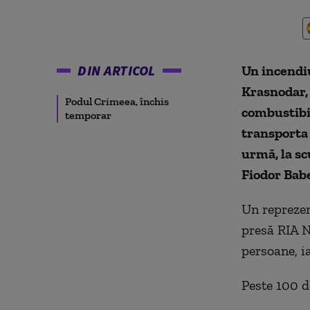
DIN ARTICOL
Un incendiu
Krasnodar,
Podul Crimeea, închis
combustibil
temporar
transporta 
urmă, la sc
Fiodor Bab
Un reprezen
presă RIA N
persoane, ia
Peste 100 d