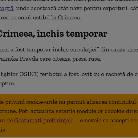
eagră
, unde acostează atât nave pentru exporturi, cât
rea cu combustibil în Crimeea.
Crimeea, închis temporar
eei a fost temporar închis circulației” din cauza ince
rainska Pravda care citează presa rusă.
liștilor OSINT, feribotul a fost lovit cu o rachetă de 
eptun.
ale privind cookie-urile nu permit afisarea continutul
ctiune. Poti actualiza setarile modulelor coookie dire
au de
Gestionați preferințele
– e nevoie sa accepti co
ia