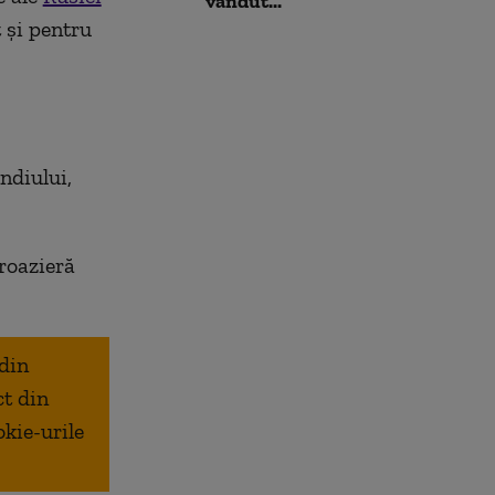
vândut...
 și pentru
ndiului,
croazieră
 din
ct din
okie-urile