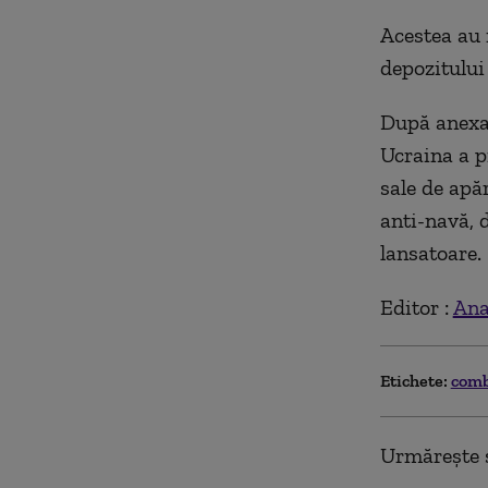
Acestea au 
depozitului
După anexar
Ucraina a pi
sale de apă
anti-navă, 
lansatoare.
Editor :
Ana
Etichete:
comb
Urmărește ș