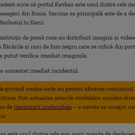
ndent scrie că portul Kavkaz este unul dintre cele m
pasageri din Rusia. Sarcina sa principală este de a de
feribotul în Kerci.
nstituții de presă ruse au distribuit imagini și video
 flăcările și nori de fum negru care se ridică din por
a putut verifica imediat imaginile.
a comentat imediat incidentul.
ale privind cookie-urile nu permit afisarea continutul
ctiune. Poti actualiza setarile modulelor coookie dire
au de
Gestionați preferințele
– e nevoie sa accepti co
ia
az este unul dintre cele mai mari puncte de desfacer