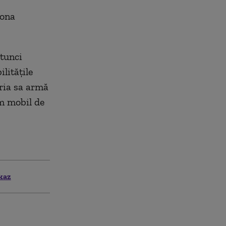
zona
tunci
litățile
pria sa armă
em mobil de
kaz