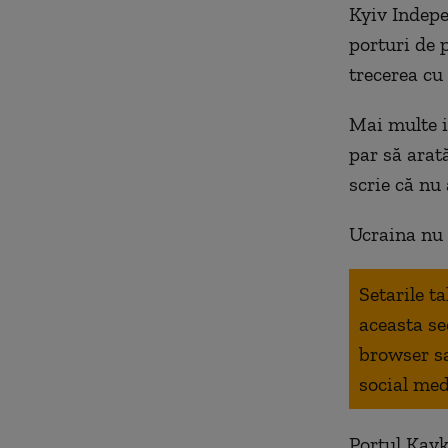
Kyiv Indepe
porturi de 
trecerea cu 
Mai multe i
par să arată
scrie că nu 
Ucraina nu 
Setarile t
aceasta se
browser s
social med
Portul Kavk