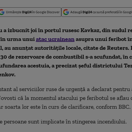
Urmărește
Digi24
în Google Discover
Adaugă
Digi24
ca sursă preferată în Googl
 a izbucnit joi în portul rusesc Kavkaz, din sudul r
 în urma unui
atac ucrainean
asupra unui feribot î
, au anunțat autoritățile locale, citate de Reuters.
30 de rezervoare de combustibil s-a scufundat, în c
ufundarea acestuia, a precizat șeful districtului 
enkov.
tant al serviciilor ruse de urgență a declarat pentru
ovosti că la momentul atacului pe feribotul se aflau 
r soarta lor este în curs de clarificare, conform BBC.
e persoane sunt implicate în stingerea incendiului.