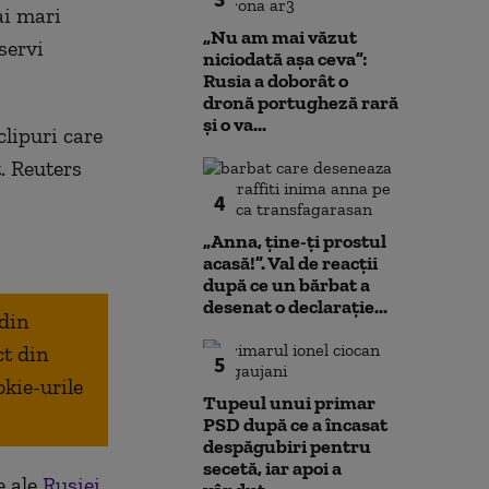
ai mari
„Nu am mai văzut
servi
niciodată așa ceva”:
Rusia a doborât o
dronă portugheză rară
și o va...
clipuri care
t. Reuters
4
„Anna, ţine-ţi prostul
acasă!”. Val de reacții
după ce un bărbat a
desenat o declarație...
 din
ct din
5
okie-urile
Tupeul unui primar
PSD după ce a încasat
despăgubiri pentru
secetă, iar apoi a
e ale
Rusiei