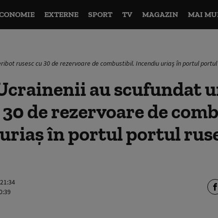
CONOMIE
EXTERNE
SPORT
TV
MAGAZIN
MAI MU
ribot rusesc cu 30 de rezervoare de combustibil. Incendiu uriaș în portul portu
Ucrainenii au scufundat u
 30 de rezervoare de comb
uriaș în portul portul rus
 21:34
0:39