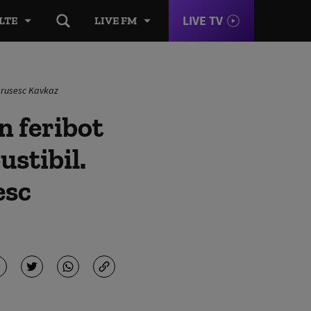
LIVE TV
LTE
LIVE FM
l rusesc Kavkaz
n feribot
ustibil.
esc