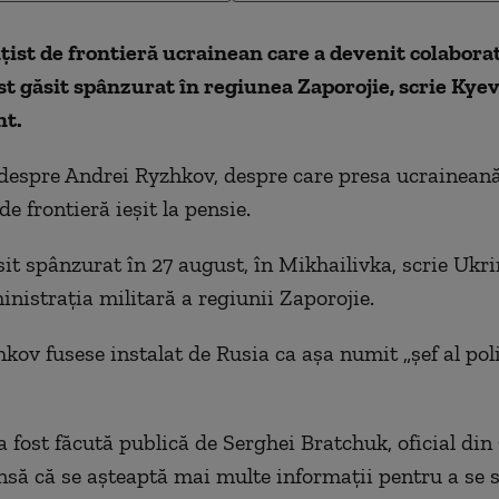
ițist de frontieră ucrainean care a devenit colaborat
ost găsit spânzurat în regiunea Zaporojie, scrie Kye
t.
despre Andrei Ryzhkov, despre care presa ucraineană
 de frontieră ieșit la pensie.
ăsit spânzurat în 27 august, în Mikhailivka, scrie Ukr
inistrația militară a regiunii Zaporojie.
kov fusese instalat de Rusia ca așa numit „șef al poli
a fost făcută publică de Serghei Bratchuk, oficial din
nsă că se așteaptă mai multe informații pentru a se st