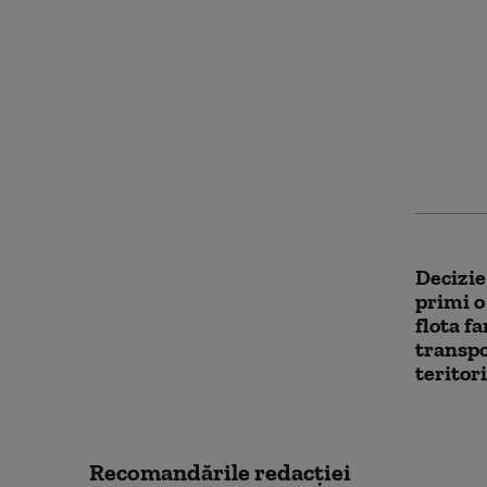
Lituani
unui at
Rusiei 
ar putea
NATO p
Decizie
primi o
flota f
transpo
teritor
Recomandările redacţiei