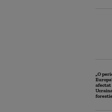
Ucraina
dezvolt
antirac
Zelensk
rusești
„O peri
Europa”
afectat
Ucraina
foresti