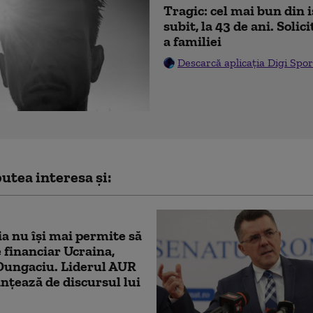
Tragic: cel mai bun din 
subit, la 43 de ani. Soli
a familiei
Descarcă aplicația Digi Spor
utea interesa și:
 nu își mai permite să
e financiar Ucraina,
Dungaciu. Liderul AUR
anțează de discursul lui