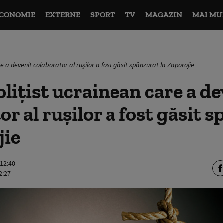
CONOMIE
EXTERNE
SPORT
TV
MAGAZIN
MAI MU
re a devenit colaborator al rușilor a fost găsit spânzurat la Zaporojie
olițist ucrainean care a de
or al rușilor a fost găsit 
jie
 12:40
2:27