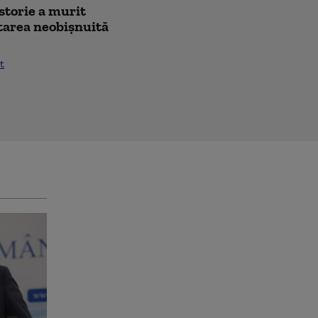
istorie a murit
citarea neobișnuită
t