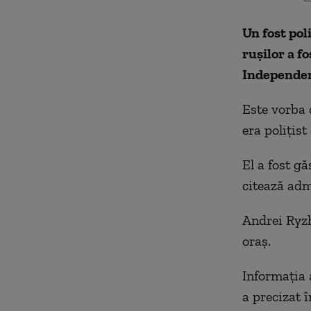
Un fost pol
rușilor a f
Independen
Este vorba 
era polițist
El a fost g
citează adm
Andrei Ryzh
oraș.
Informația 
a precizat î