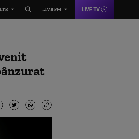
LIVE TV
LTE
LIVE FM
venit
spânzurat