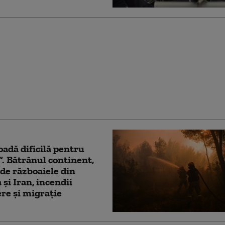
 este aproape să-și
e propriul scut
hetă. Anunțul făcut de
i în plin val de atacuri
oadă dificilă pentru
. Bătrânul continent,
 de războaiele din
 și Iran, incendii
ere și migrație