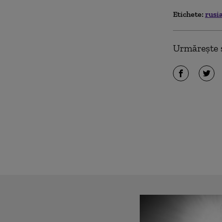
Etichete:
rusi
Urmărește ș