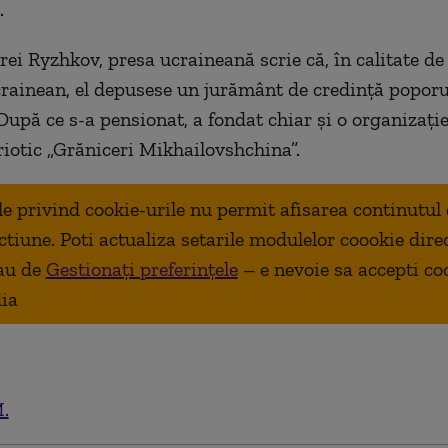
.
ei Ryzhkov, presa ucraineană scrie că, în calitate de 
crainean, el depusese un jurământ de credință poporu
După ce s-a pensionat, a fondat chiar și o organizați
iotic „Grăniceri Mikhailovshchina”.
ale privind cookie-urile nu permit afisarea continutul
ctiune. Poti actualiza setarile modulelor coookie dire
au de
Gestionați preferințele
– e nevoie sa accepti co
ia
.