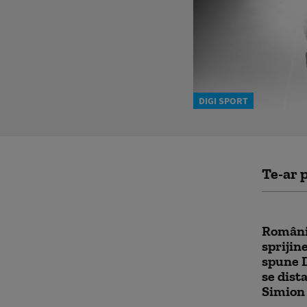
DIGI SPORT
Te-ar p
România
sprijin
spune 
se dist
Simion