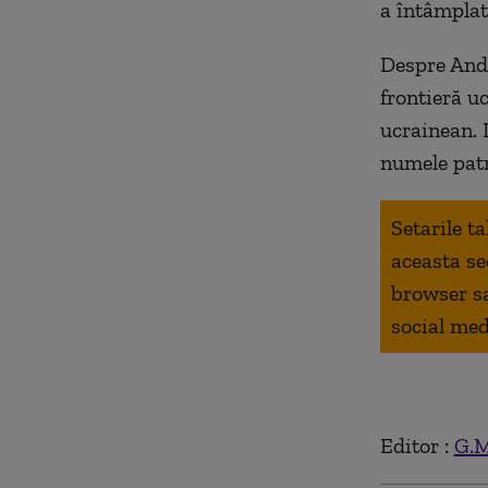
a întâmplat
Despre Andr
frontieră u
ucrainean. 
numele patr
Setarile t
aceasta se
browser s
social med
Editor :
G.M