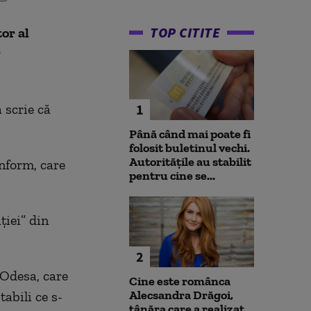
TOP CITITE
or al
v
 scrie că
1
Până când mai poate fi
folosit buletinul vechi.
Autoritățile au stabilit
inform, care
pentru cine se...
ției” din
2
 Odesa, care
Cine este românca
Alecsandra Drăgoi,
abili ce s-
tânăra care a realizat