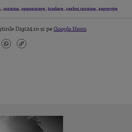
a
ucraina
spanzurare
tradare
razboi ucraina
zaporojie
tirile Digi24.ro și pe
Google News