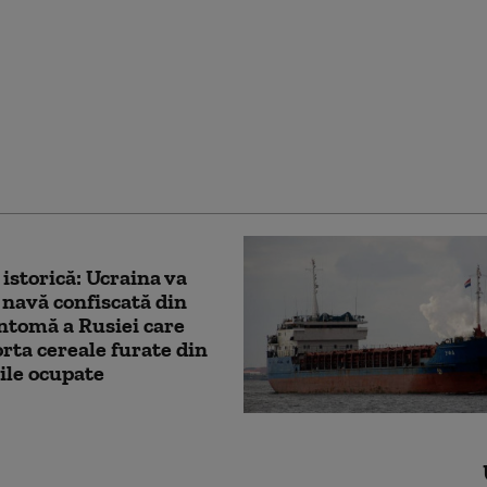
a avertizează asupra
ac sub steag fals al
în statele baltice. Cum
 fi testat sprijinul
entru Ucraina
 istorică: Ucraina va
 navă confiscată din
antomă a Rusiei care
rta cereale furate din
iile ocupate