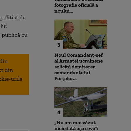
fotografia oficială a
noului...
polițist de
lui
e publică cu
3
Noul Comandant-șef
 din
al Armatei ucrainene
solicită demiterea
ct din
comandantului
okie-urile
Forțelor...
4
„Nu am mai văzut
niciodată așa ceva”: