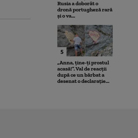
Rusia a doborât o
dronă portugheză rară
și o va...
5
„Anna, ţine-ţi prostul
acasă!”. Val de reacții
după ce un bărbat a
desenat o declarație...