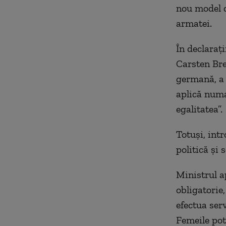
nou model d
armatei.
În declaraţ
Carsten Bre
germană, a 
aplică numa
egalitatea”.
Totuşi, int
politică şi 
Ministrul a
obligatorie,
efectua serv
Femeile pot 