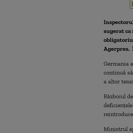
Inspectorul
sugerat ca 
obligatoriu
Agerpres. Î
Germania a 
continuă să
a altor tens
Războiul de
deficienţel
reintroducer
Ministrul a