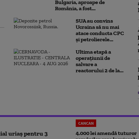
Bulgaria, aproape de
România, a fost...
SUA au convins
Ucraina să nu mai
atace conducta CPC
şi petrolierele...
Ultima etapă a
operațiunii de
salvare a
reactorului 2 de la...
CANCAN
ial uriaș pentru 3
4.000 lei amendă tuturor