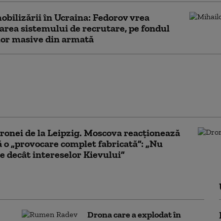
obilizării în Ucraina: Fedorov vrea
rea sistemului de recrutare, pe fondul
lor masive din armată
ile secrete americane cred că drona
eipzig aparține Rusiei. Amenințarea
sa aviației europene, în creștere
ronei de la Leipzig. Moscova reacționează
ă o „provocare complet fabricată”: „Nu
e decât intereselor Kievului”
Drona care a explodat în