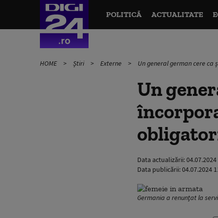
POLITICĂ
ACTUALITATE
E
HOME
Știri
Externe
Un general german cere ca și
Un genera
încorpora
obligator
Data actualizării:
04.07.2024
Data publicării:
04.07.2024 1
Germania a renunţat la servic