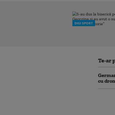
DIGI SPORT
Te-ar p
Germani
cu dron
Alertă 
reparat
neident