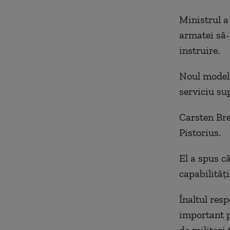
Ministrul a 
armatei să-
instruire.
Noul model 
serviciu su
Carsten Bre
Pistorius.
El a spus c
capabilităţi
Înaltul res
important p