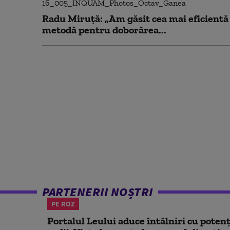
Radu Miruță: „Am găsit cea mai eficientă
metodă pentru doborârea...
PARTENERII NOȘTRI
PE ROZ
Portalul Leului aduce întâlniri cu potenț