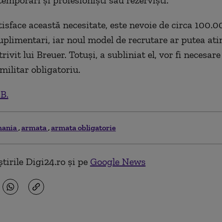
temporari şi profesionişti sau rezervişti.
tisface această necesitate, este nevoie de circa 100.0
suplimentari, iar noul model de recrutare ar putea ati
trivit lui Breuer. Totuşi, a subliniat el, vor fi necesar
militar obligatoriu.
.B.
mania
armata
armata obligatorie
tirile Digi24.ro și pe
Google News