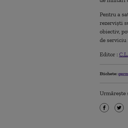
de militari 
Pentru a sa
rezervişti 
obiectiv, po
de serviciu 
Editor :
C.L
Etichete:
ger
Urmărește ș