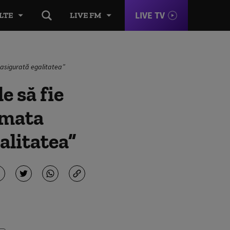
LIVE TV
LTE
LIVE FM
 asigurată egalitatea”
e să fie
rmata
alitatea”