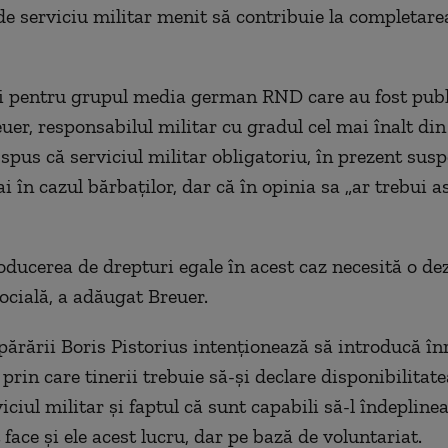
e serviciu militar menit să contribuie la completarea
ii pentru grupul media german RND care au fost publi
uer, responsabilul militar cu gradul cel mai înalt di
spus că serviciul militar obligatoriu, în prezent susp
i în cazul bărbaţilor, dar că în opinia sa „ar trebui a
roducerea de drepturi egale în acest caz necesită o de
socială, a adăugat Breuer.
părării Boris Pistorius intenţionează să introducă în
 prin care tinerii trebuie să-şi declare disponibilitate
iciul militar şi faptul că sunt capabili să-l îndepline
face şi ele acest lucru, dar pe bază de voluntariat.