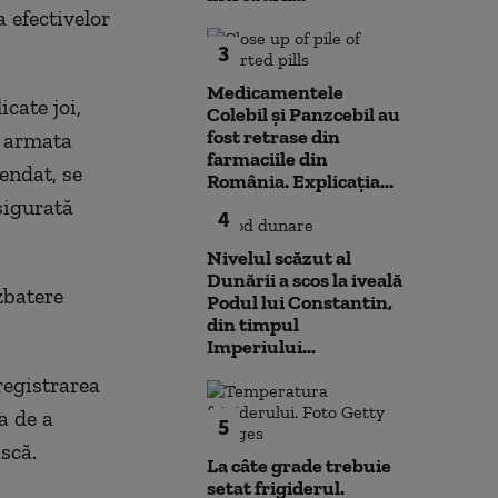
 efectivelor
3
Medicamentele
cate joi,
Colebil și Panzcebil au
fost retrase din
n armata
farmaciile din
endat, se
România. Explicația...
sigurată
4
Nivelul scăzut al
Dunării a scos la iveală
zbatere
Podul lui Constantin,
din timpul
Imperiului...
registrarea
a de a
5
ască.
La câte grade trebuie
setat frigiderul.