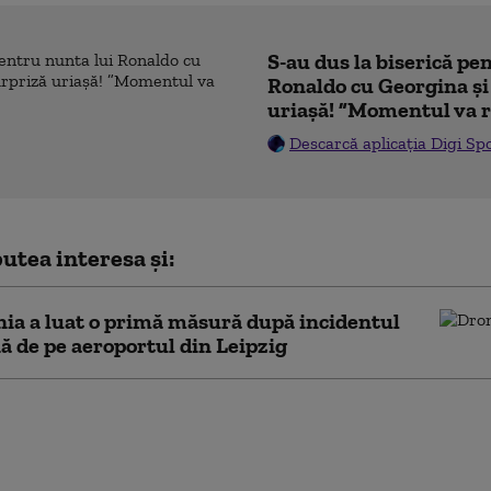
S-au dus la biserică pe
Ronaldo cu Georgina și
uriașă! ”Momentul va r
Descarcă aplicația Digi Sp
utea interesa și:
a a luat o primă măsură după incidentul
ă de pe aeroportul din Leipzig
la o bază militară din Germania unde sunt
e sisteme Patriot. Șase survolări cu drone
ificate