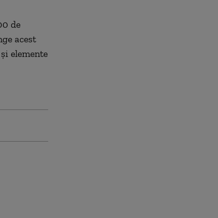
00 de
nge acest
e şi elemente