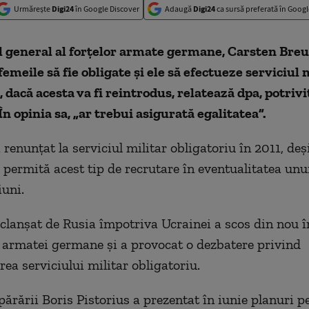
Urmărește
Digi24
în Google Discover
Adaugă
Digi24
ca sursă preferată în Googl
 general al forţelor armate germane, Carsten Breue
femeile să fie obligate şi ele să efectueze serviciul 
, dacă acesta va fi reintrodus, relatează dpa, potrivi
n opinia sa, „ar trebui asigurată egalitatea”.
renunţat la serviciul militar obligatoriu în 2011, deş
 permită acest tip de recrutare în eventualitatea unu
iuni.
clanşat de Rusia împotriva Ucrainei a scos din nou î
e armatei germane şi a provocat o dezbatere privind
ea serviciului militar obligatoriu.
părării Boris Pistorius a prezentat în iunie planuri p