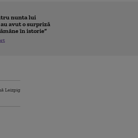
ntru nunta lui
 au avut o surpriză
ămâne în istorie”
ort