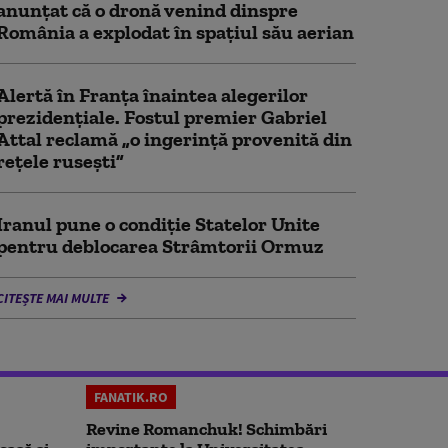
anunţat că o dronă venind dinspre
România a explodat în spaţiul său aerian
Alertă în Franța înaintea alegerilor
prezidențiale. Fostul premier Gabriel
Attal reclamă „o ingerință provenită din
rețele rusești”
Iranul pune o condiție Statelor Unite
pentru deblocarea Strâmtorii Ormuz
CITEȘTE MAI MULTE
FANATIK.RO
Revine Romanchuk! Schimbări