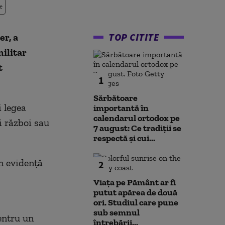
e
TOP CITITE
r, a
militar
t
1
Sărbătoare
i legea
importantă în
calendarul ortodox pe
i război sau
7 august: Ce tradiții se
respectă și cui...
n evidenţă
2
Viața pe Pământ ar fi
putut apărea de două
ori. Studiul care pune
sub semnul
entru un
întrebării...