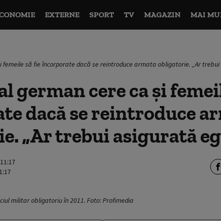
CONOMIE
EXTERNE
SPORT
TV
MAGAZIN
MAI MU
 femeile să fie încorporate dacă se reintroduce armata obligatorie. „Ar trebui
l german cere ca și femeil
te dacă se reintroduce a
ie. „Ar trebui asigurată eg
 11:17
1:17
iul militar obligatoriu în 2011. Foto: Profimedia