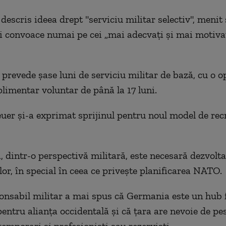
descris ideea drept "serviciu militar selectiv", menit
i convoace numai pe cei „mai adecvaţi şi mai motiva
prevede şase luni de serviciu militar de bază, cu o o
plimentar voluntar de până la 17 luni.
uer şi-a exprimat sprijinul pentru noul model de recr
ă, dintr-o perspectivă militară, este necesară dezvolt
lor, în special în ceea ce priveşte planificarea NATO.
ponsabil militar a mai spus că Germania este un hub 
entru alianţa occidentală şi că ţara are nevoie de p