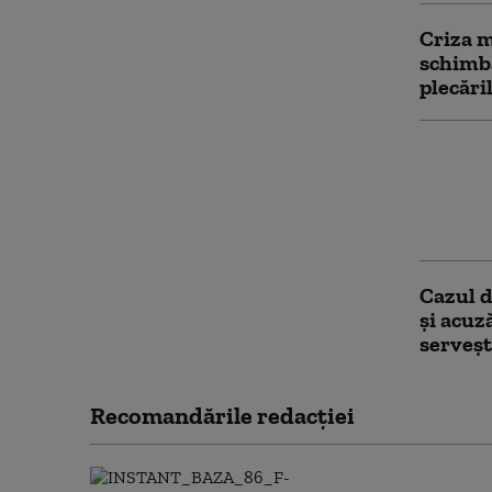
Criza m
schimba
plecări
Servici
de la L
la adre
(WSJ)
Cazul d
și acuz
serveşt
Recomandările redacţiei