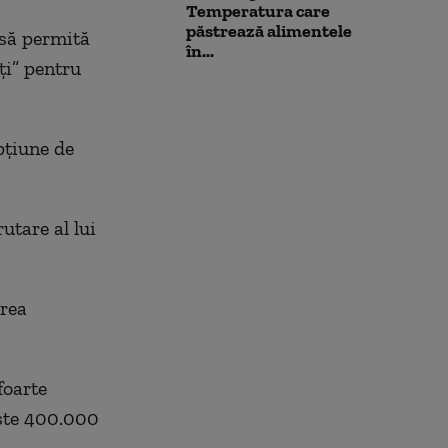
Temperatura care
păstrează alimentele
 să permită
în...
ţi” pentru
pţiune de
utare al lui
area
foarte
este 400.000