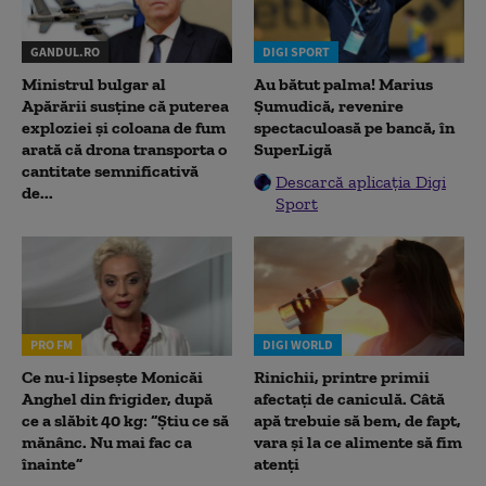
GANDUL.RO
DIGI SPORT
Ministrul bulgar al
Au bătut palma! Marius
Apărării susține că puterea
Șumudică, revenire
exploziei și coloana de fum
spectaculoasă pe bancă, în
arată că drona transporta o
SuperLigă
cantitate semnificativă
Descarcă aplicația Digi
de...
Sport
PRO FM
DIGI WORLD
Ce nu-i lipsește Monicăi
Rinichii, printre primii
Anghel din frigider, după
afectați de caniculă. Câtă
ce a slăbit 40 kg: “Știu ce să
apă trebuie să bem, de fapt,
mănânc. Nu mai fac ca
vara și la ce alimente să fim
înainte”
atenți