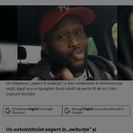
Un influencer, „expert în seducţie”, a fost condamnat la închisoare pe
viaţă, după ce și-a înjunghiat fosta iubită de peste 80 de ori. Foto:
Captură YouTube
Urmărește
Digi24
în Google
Adaugă
Digi24
ca sursă preferată în
Discover
Google
Un autointitulat expert în „seducţie” şi