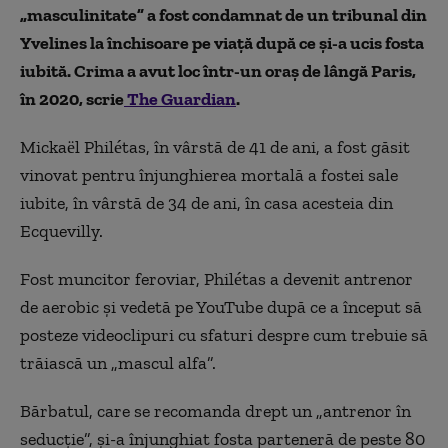
„masculinitate” a fost condamnat de un tribunal din
Yvelines la închisoare pe viaţă după ce și-a ucis fosta
iubită. Crima a avut loc într-un oraş de lângă Paris,
în 2020, scrie
The Guardian
.
Mickaël Philétas, în vârstă de 41 de ani, a fost găsit
vinovat pentru înjunghierea mortală a fostei sale
iubite, în vârstă de 34 de ani, în casa acesteia din
Ecquevilly.
Fost muncitor feroviar, Philétas a devenit antrenor
de aerobic şi vedetă pe YouTube după ce a început să
posteze videoclipuri cu sfaturi despre cum trebuie să
trăiască un „mascul alfa”.
Bărbatul, care se recomanda drept un „antrenor în
seducţie”, şi-a înjunghiat fosta parteneră de peste 80