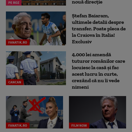
nouă direcție
PE ROZ
Ștefan Baiaram,
ultimele detalii despre
transfer. Poate pleca de
la Craiova în Italia!
Exclusiv
FANATIK.RO
4.000 lei amendă
tuturor românilor care
locuiesc la casă și fac
acest lucru în curte,
crezând că nu îi vede
CANCAN
nimeni
FANATIK.RO
FILM NOW