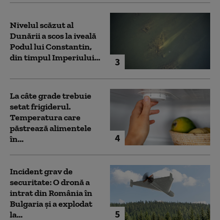
Nivelul scăzut al
Dunării a scos la iveală
Podul lui Constantin,
din timpul Imperiului...
3
La câte grade trebuie
setat frigiderul.
Temperatura care
păstrează alimentele
4
în...
Incident grav de
securitate: O dronă a
intrat din România în
Bulgaria şi a explodat
5
la...