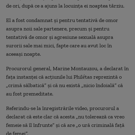
de ori, după ce a ajuns la locuinţa ei noaptea târziu.
El a fost condamnat și pentru tentativă de omor
asupra noii sale partenere, precum şi pentru
tentativă de omor şi agresiune sexuală asupra
surorii sale mai mici, fapte care au avut loc în
aceeaşi noapte.
Procurorul general, Marine Montauzou, a declarat în
faţa instanţei că acţiunile lui Philétas reprezintă o
„crimă sălbatică” şi că nu există „nicio îndoială” că
au fost premeditate.
Referindu-se la înregistrările video, procurorul a
declarat că este clar că acesta „nu tolerează ca vreo
femeie să îl înfrunte” şi că are „o ură criminală faţă
de femei”.