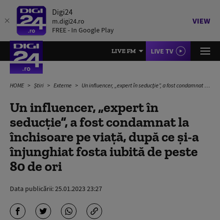
Digi24
VIEW
m.digi24.ro
FREE - In Google Play
LIVE TV
LIVE FM
HOME
Știri
Externe
Un influencer, „expert în seducţie”, a fost condamnat la închisoare pe viaţă, după ce și-a înjunghiat fosta iubită de peste 80 de ori
Un influencer, „expert în
seducţie”, a fost condamnat la
închisoare pe viaţă, după ce și-a
înjunghiat fosta iubită de peste
80 de ori
Data publicării:
25.01.2023 23:27