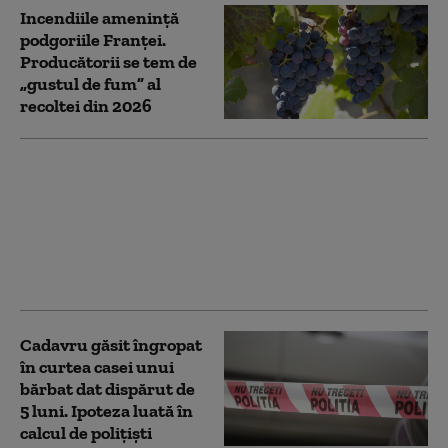
Incendiile amenință
podgoriile Franței.
Producătorii se tem de
„gustul de fum” al
recoltei din 2026
Şase tineri au fost
împuşcați în sud-estul
Franţei cu o pușcă de
asalt. Atacatorul a tras
dintr-o maşină și a
fugit
Cadavru găsit îngropat
în curtea casei unui
bărbat dat dispărut de
5 luni. Ipoteza luată în
calcul de polițiști