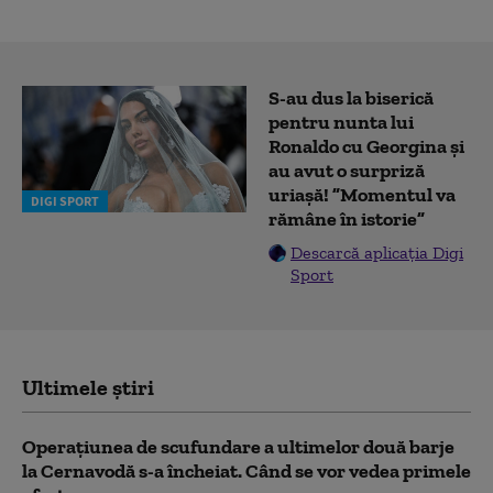
S-au dus la biserică
pentru nunta lui
Ronaldo cu Georgina și
au avut o surpriză
uriașă! ”Momentul va
DIGI SPORT
rămâne în istorie”
Descarcă aplicația Digi
Sport
Ultimele știri
Operațiunea de scufundare a ultimelor două barje
la Cernavodă s-a încheiat. Când se vor vedea primele