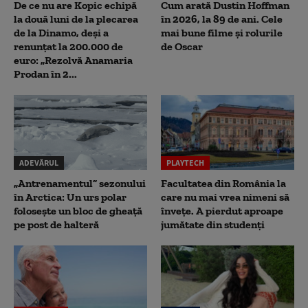
De ce nu are Kopic echipă
Cum arată Dustin Hoffman
la două luni de la plecarea
în 2026, la 89 de ani. Cele
de la Dinamo, deși a
mai bune filme și rolurile
renunțat la 200.000 de
de Oscar
euro: „Rezolvă Anamaria
Prodan în 2...
ADEVĂRUL
PLAYTECH
„Antrenamentul” sezonului
Facultatea din România la
în Arctica: Un urs polar
care nu mai vrea nimeni să
folosește un bloc de gheață
înveţe. A pierdut aproape
pe post de halteră
jumătate din studenţi