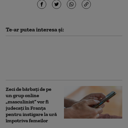
Te-ar putea interesa și:
Franţa avertizează că
„nu va tolera nicio
tentativă de ingerinţă
străină” în alegerile
prezidenţiale
Zeci de bărbați de pe
un grup online
„masculinist” vor fi
judecați în Franța
pentru instigare la ură
împotriva femeilor