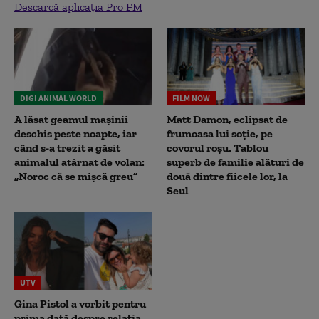
Descarcă aplicația Pro FM
DIGI ANIMAL WORLD
FILM NOW
A lăsat geamul mașinii
Matt Damon, eclipsat de
deschis peste noapte, iar
frumoasa lui soție, pe
când s-a trezit a găsit
covorul roșu. Tablou
animalul atârnat de volan:
superb de familie alături de
„Noroc că se mișcă greu”
două dintre fiicele lor, la
Seul
UTV
Gina Pistol a vorbit pentru
prima dată despre relația