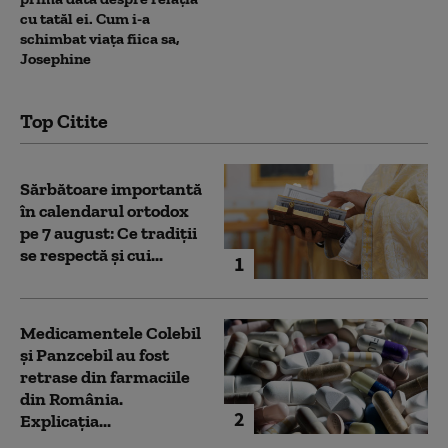
cu tatăl ei. Cum i-a
schimbat viața fiica sa,
Josephine
Top Citite
Sărbătoare importantă
în calendarul ortodox
pe 7 august: Ce tradiții
se respectă și cui...
1
Medicamentele Colebil
și Panzcebil au fost
retrase din farmaciile
din România.
2
Explicația...