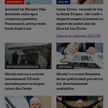
NEWSWEEK
DIGI FM
Anunțul lui Nicușor Dan
Ioana Țiriac, vacanță de lux
deschide calea spre
în Saint-Tropez. Cât costă o
creșterea pensiilor.
singură noapte la hotelul cu
Pensionarii, prima veste
aspect de castel ales de
bună după 2 ani
fiica lui Ion Țiriac
Descarcă aplicația Digi FM
EDITIADEDIMINEATA.RO
ADEVARUL
Niciun stat nu a activat
Moody’s a cruțat România.
mecanismul UE anti-
Acum politicienii pot strica
dezinformare în timpul
tot. Avertismentul
crizei din Ceuta
analiștilor