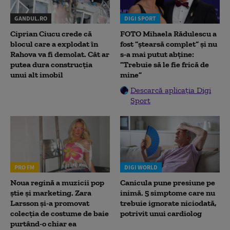
GANDUL.RO
DIGI SPORT
Ciprian Ciucu crede că
FOTO Mihaela Rădulescu a
blocul care a explodat în
fost ”ștearsă complet” și nu
Rahova va fi demolat. Cât ar
s-a mai putut abține:
putea dura construcția
”Trebuie să le fie frică de
unui alt imobil
mine”
Descarcă aplicația Digi
Sport
PRO FM
DIGI WORLD
Noua regină a muzicii pop
Canicula pune presiune pe
știe și marketing. Zara
inimă. 5 simptome care nu
Larsson și-a promovat
trebuie ignorate niciodată,
colecția de costume de baie
potrivit unui cardiolog
purtând-o chiar ea