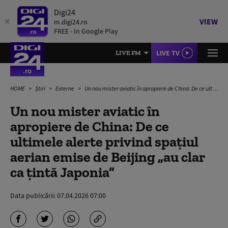
Digi24
VIEW
m.digi24.ro
FREE - In Google Play
LIVE TV
LIVE FM
HOME
Știri
Externe
Un nou mister aviatic în apropiere de China: De ce ultimele alerte privind spațiul aerian emise de Beijing „au clar ca țintă Japonia”
Un nou mister aviatic în
apropiere de China: De ce
ultimele alerte privind spațiul
aerian emise de Beijing „au clar
ca țintă Japonia”
Data publicării:
07.04.2026 07:00