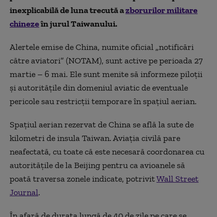
inexplicabilă de luna trecută a
zborurilor militare
chineze
în jurul Taiwanului.
Alertele emise de China, numite oficial „notificări
către aviatori” (NOTAM), sunt active pe perioada 27
martie – 6 mai. Ele sunt menite să informeze piloții
și autoritățile din domeniul aviatic de eventuale
pericole sau restricții temporare în spațiul aerian.
Spațiul aerian rezervat de China se află la sute de
kilometri de insula Taiwan. Aviația civilă pare
neafectată, cu toate că este necesară coordonarea cu
autoritățile de la Beijing pentru ca avioanele să
poată traversa zonele indicate, potrivit
Wall Street
Journal
.
În afară de durata lungă de 40 de zile pe care se