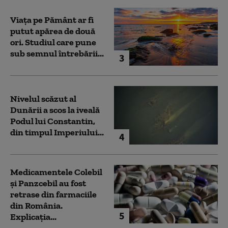
Viața pe Pământ ar fi
putut apărea de două
ori. Studiul care pune
sub semnul întrebării...
3
Nivelul scăzut al
Dunării a scos la iveală
Podul lui Constantin,
din timpul Imperiului...
4
Medicamentele Colebil
și Panzcebil au fost
retrase din farmaciile
din România.
5
Explicația...