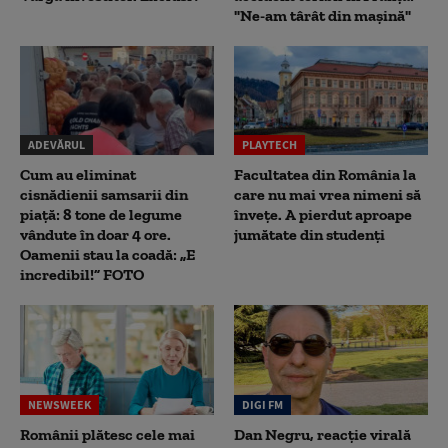
"Ne-am târât din mașină"
ADEVĂRUL
PLAYTECH
Cum au eliminat
Facultatea din România la
cisnădienii samsarii din
care nu mai vrea nimeni să
piață: 8 tone de legume
înveţe. A pierdut aproape
vândute în doar 4 ore.
jumătate din studenţi
Oamenii stau la coadă: „E
incredibil!” FOTO
NEWSWEEK
DIGI FM
Românii plătesc cele mai
Dan Negru, reacție virală