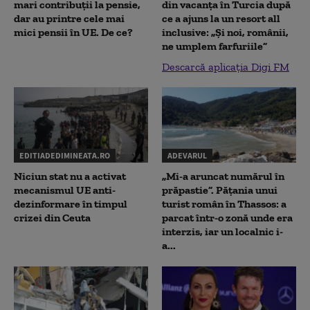
mari contribuții la pensie,
din vacanța în Turcia după
dar au printre cele mai
ce a ajuns la un resort all
mici pensii în UE. De ce?
inclusive: „Și noi, românii,
ne umplem farfuriile”
Descarcă aplicația Digi FM
EDITIADEDIMINEATA.RO
ADEVARUL
Niciun stat nu a activat
„Mi-a aruncat numărul în
mecanismul UE anti-
prăpastie”. Pățania unui
dezinformare în timpul
turist român în Thassos: a
crizei din Ceuta
parcat într-o zonă unde era
interzis, iar un localnic i-
a...