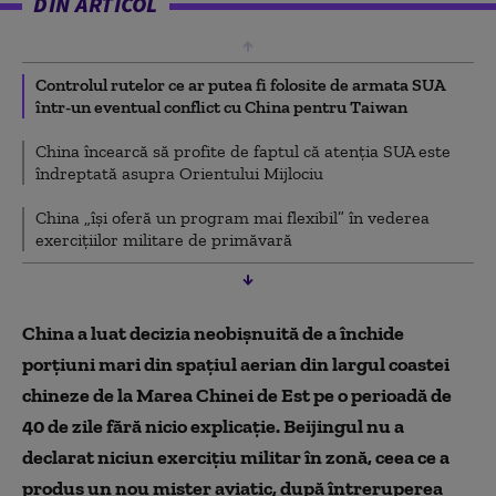
DIN ARTICOL
Controlul rutelor ce ar putea fi folosite de armata SUA
într-un eventual conflict cu China pentru Taiwan
China încearcă să profite de faptul că atenția SUA este
îndreptată asupra Orientului Mijlociu
China „își oferă un program mai flexibil” în vederea
exercițiilor militare de primăvară
China a luat decizia neobișnuită de a închide
porțiuni mari din spațiul aerian din largul coastei
chineze de la Marea Chinei de Est pe o perioadă de
40 de zile fără nicio explicație. Beijingul nu a
declarat niciun exercițiu militar în zonă, ceea ce a
produs un nou mister aviatic, după întreruperea