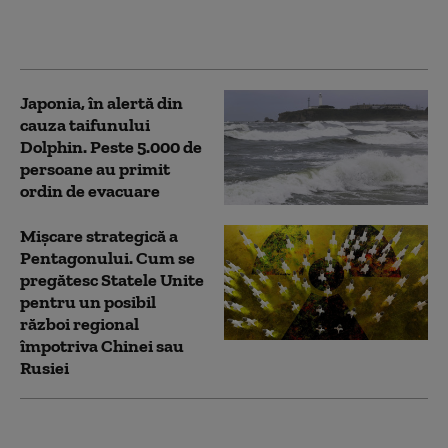
asalt amfibiu AAV-7
alături de militarii SUA
Japonia, în alertă din
cauza taifunului
Dolphin. Peste 5.000 de
persoane au primit
ordin de evacuare
Mișcare strategică a
Pentagonului. Cum se
pregătesc Statele Unite
pentru un posibil
război regional
împotriva Chinei sau
Rusiei
Routerele unei mărci