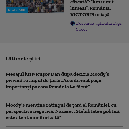
căscată”: ”Am uimit
lumea!”. România,
DIGI SPORT
VICTORIE uriașă
Descarcă aplicația Digi
Sport
Ultimele știri
Mesajul lui Nicușor Dan după decizia Moody’s
privind ratingul de țară: „A confirmat pașii
importanți pe care România i-a făcut”
Moody's menține ratingul de țară al României, cu
perspectivă negativă. Nazare: „Stabilitatea politică
este atent monitorizată”