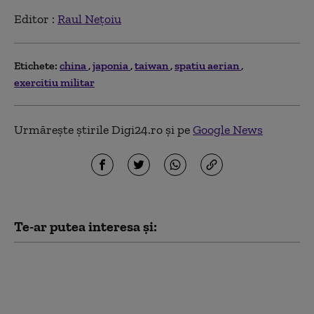
Editor :
Raul Nețoiu
Etichete:
china
japonia
taiwan
spatiu aerian
exercitiu militar
Urmărește știrile Digi24.ro și pe
Google News
Te-ar putea interesa și:
Antrenament cu miză
pentru securitate:
pușcașii marini români
au testat vehiculele de