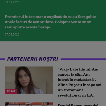
08.08.2026
Premierul interimar a explicat de ce au fost golite
unele lacuri de acumulare. Bolojan: Acum sunt
reumplute aceste baraje
07.08.2026
PARTENERII NOȘTRI
"Viața bate filmul. Am
cancer la sân. Am
intrat în metastază".
Alina Pușcău începe azi
un tratament
PE ROZ
revoluționar în L.A.
Daniel Pancu, scandal