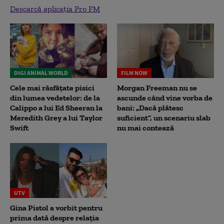
Descarcă aplicația Pro FM
DIGI ANIMAL WORLD
FILM NOW
Cele mai răsfățate pisici
Morgan Freeman nu se
din lumea vedetelor: de la
ascunde când vine vorba de
Calippo a lui Ed Sheeran la
bani: „Dacă plătesc
Meredith Grey a lui Taylor
suficient”, un scenariu slab
Swift
nu mai contează
UTV
Gina Pistol a vorbit pentru
prima dată despre relația