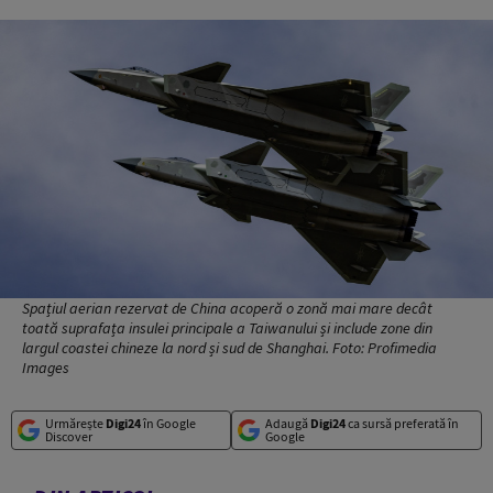
Spațiul aerian rezervat de China acoperă o zonă mai mare decât
toată suprafața insulei principale a Taiwanului și include zone din
largul coastei chineze la nord și sud de Shanghai. Foto: Profimedia
Images
Urmărește
Digi24
în Google
Adaugă
Digi24
ca sursă preferată în
Discover
Google