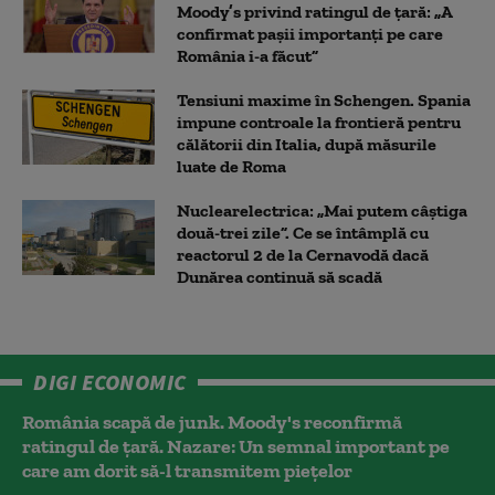
Moody’s privind ratingul de țară: „A
confirmat pașii importanți pe care
România i-a făcut”
Tensiuni maxime în Schengen. Spania
impune controale la frontieră pentru
călătorii din Italia, după măsurile
luate de Roma
Nuclearelectrica: „Mai putem câștiga
două-trei zile”. Ce se întâmplă cu
reactorul 2 de la Cernavodă dacă
Dunărea continuă să scadă
DIGI ECONOMIC
România scapă de junk. Moody's reconfirmă
ratingul de țară. Nazare: Un semnal important pe
care am dorit să-l transmitem piețelor