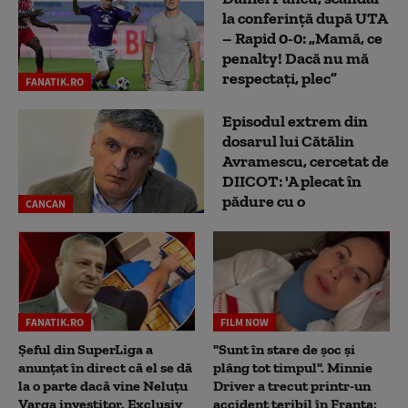
la conferință după UTA
– Rapid 0-0: „Mamă, ce
penalty! Dacă nu mă
respectați, plec”
FANATIK.RO
Episodul extrem din
dosarul lui Cătălin
Avramescu, cercetat de
DIICOT: 'A plecat în
pădure cu o
CANCAN
FANATIK.RO
FILM NOW
Șeful din SuperLiga a
"Sunt în stare de șoc și
anunțat în direct că el se dă
plâng tot timpul". Minnie
la o parte dacă vine Neluțu
Driver a trecut printr-un
Varga investitor. Exclusiv
accident teribil în Franța: