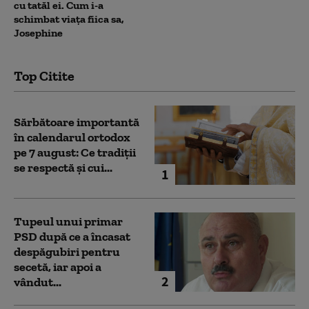
cu tatăl ei. Cum i-a
schimbat viața fiica sa,
Josephine
Top Citite
Sărbătoare importantă
în calendarul ortodox
pe 7 august: Ce tradiții
se respectă și cui...
1
Tupeul unui primar
PSD după ce a încasat
despăgubiri pentru
secetă, iar apoi a
2
vândut...