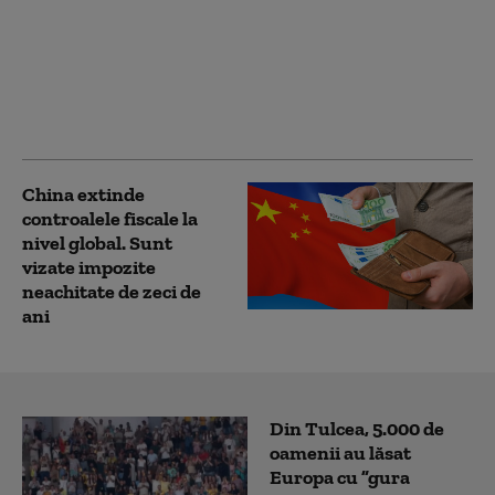
chinezești conțin o
portiță de acces
ascunsă care face
rețeaua vulnerabilă:
comunică la fiecare 35
de secunde
China extinde
controalele fiscale la
nivel global. Sunt
vizate impozite
neachitate de zeci de
ani
Din Tulcea, 5.000 de
oamenii au lăsat
Europa cu ”gura