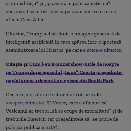
criminalității” și „groaznic în politica externă”,
susținând că a fost ales papă doar pentru că el se
afla la Casa Albă.
Ulterior, Trump a distribuit o imagine generată de
inteligență artificială în care apărea într-o ipostază
asemănătoare lui Hristos, pe care
a șters-o ulterior
.
Citește și:
Cum l-au ironizat show-urile de noapte
pe Trump după episodul „Iisus”. Ceartă președinte-
papă: lumea a devenit un episod din South Park
Declarațiile sale au fost urmate de cele ale
vicepreședintelui JD Vance
, care a afirmat că
Vaticanul ar trebui „să se ocupe de moralitate” și de
treburile Bisericii, iar președintele să „se ocupe de
politica publică a SUA”.