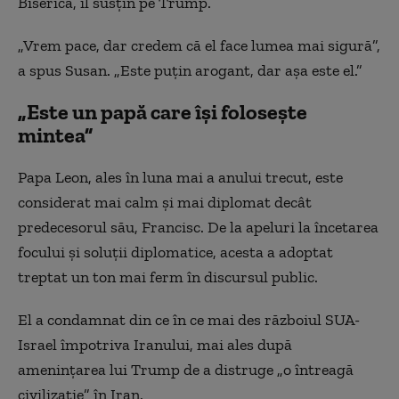
Biserica, îl susțin pe Trump.
„Vrem pace, dar credem că el face lumea mai sigură”,
a spus Susan. „Este puțin arogant, dar așa este el.”
„Este un papă care își folosește
mintea”
Papa Leon, ales în luna mai a anului trecut, este
considerat mai calm și mai diplomat decât
predecesorul său, Francisc. De la apeluri la încetarea
focului și soluții diplomatice, acesta a adoptat
treptat un ton mai ferm în discursul public.
El a condamnat din ce în ce mai des războiul SUA-
Israel împotriva Iranului, mai ales după
amenințarea lui Trump de a distruge „o întreagă
civilizație” în Iran.