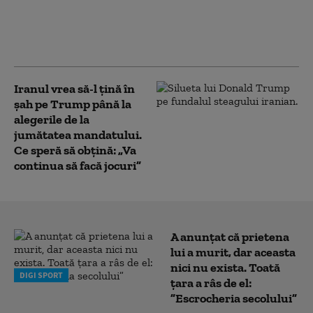
renegată a SUA: în interiorul
campaniei de presiune a lui
Marco Rubio asupra Havanei
Iranul vrea să-l țină în
șah pe Trump până la
alegerile de la
jumătatea mandatului.
Ce speră să obțină: „Va
continua să facă jocuri”
A anunțat că prietena
lui a murit, dar aceasta
nici nu exista. Toată
DIGI SPORT
țara a râs de el:
”Escrocheria secolului”