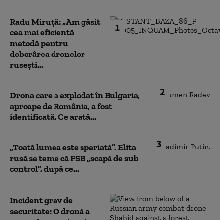
Radu Miruță: „Am găsit
1
cea mai eficientă
metodă pentru
doborârea dronelor
rusești...
2
Drona care a explodat în Bulgaria,
aproape de România, a fost
identificată. Ce arată...
3
„Toată lumea este speriată”. Elita
rusă se teme că FSB „scapă de sub
control”, după ce...
Incident grav de
securitate: O dronă a