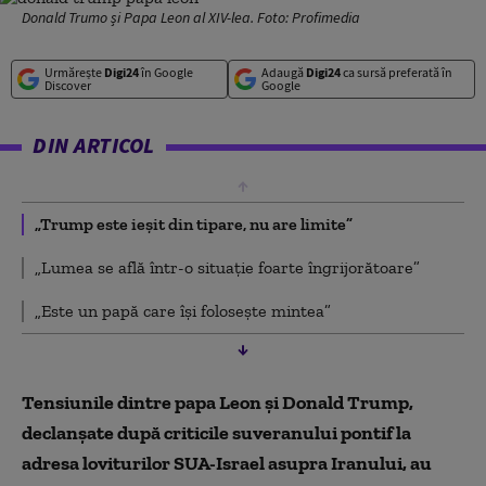
Donald Trumo și Papa Leon al XIV-lea. Foto: Profimedia
Urmărește
Digi24
în Google
Adaugă
Digi24
ca sursă preferată în
Discover
Google
DIN ARTICOL
„Trump este ieșit din tipare, nu are limite”
„Lumea se află într-o situație foarte îngrijorătoare”
„Este un papă care își folosește mintea”
Tensiunile dintre papa Leon și Donald Trump,
declanșate după criticile suveranului pontif la
adresa loviturilor SUA-Israel asupra Iranului, au