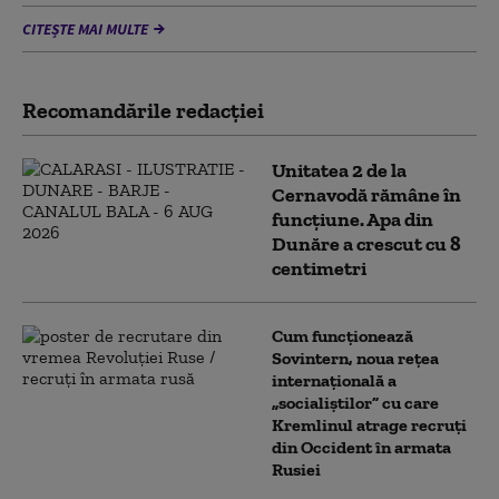
CITEȘTE MAI MULTE
Recomandările redacţiei
Unitatea 2 de la
Cernavodă rămâne în
funcțiune. Apa din
Dunăre a crescut cu 8
centimetri
Cum funcționează
Sovintern, noua rețea
internațională a
„socialiștilor” cu care
Kremlinul atrage recruți
din Occident în armata
Rusiei