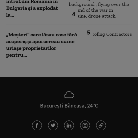
intrat din România în
Bulgaria şi a explodat
4
la...
5
„Meșteri” care lăsau case fără
acoperiș și apoi cereau sume
uriașe proprietarilor
pentru...
București Băneasa, 24°C