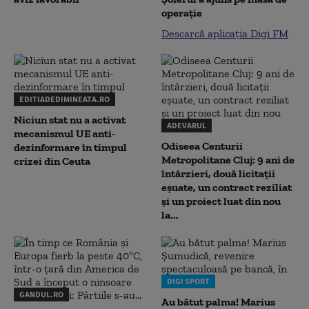
operație
Descarcă aplicația Digi FM
EDITIADEDIMINEATA.RO
Niciun stat nu a activat
ADEVARUL
mecanismul UE anti-
Odiseea Centurii
dezinformare în timpul
Metropolitane Cluj: 9 ani de
crizei din Ceuta
întârzieri, două licitații
eșuate, un contract reziliat
și un proiect luat din nou
la...
DIGI SPORT
GANDUL.RO
Au bătut palma! Marius