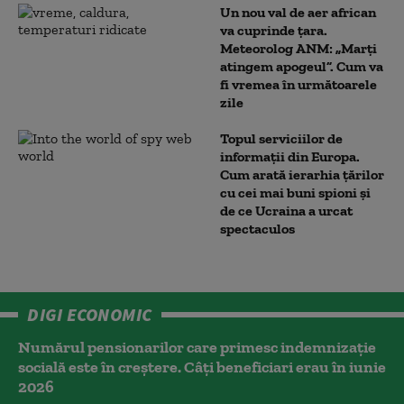
Un nou val de aer african
va cuprinde țara.
Meteorolog ANM: „Marți
atingem apogeul”. Cum va
fi vremea în următoarele
zile
Topul serviciilor de
informații din Europa.
Cum arată ierarhia țărilor
cu cei mai buni spioni și
de ce Ucraina a urcat
spectaculos
DIGI ECONOMIC
Numărul pensionarilor care primesc indemnizaţie
socială este în creștere. Câți beneficiari erau în iunie
2026