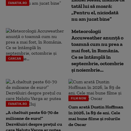
FANATIK.RO
tatăl lui să moară:
„Pentru el, niciodată
nu am jucat bine”
Meteorologii
Accuweather anunță o
toamnă cum nu prea a
mai fost, în România.
Ce se întâmplă în
CANCAN
septembrie, octombrie
și noiembrie...
FILM NOW
FANATIK.RO
Cum arată Dustin Hoffman
„A cheltuit peste 60-70 de
în 2026, la 89 de ani. Cele
milioane de euro!”
mai bune filme și rolurile
Dezvăluiri despre prețul cu
de Oscar
care Neluțu Varga ar putea