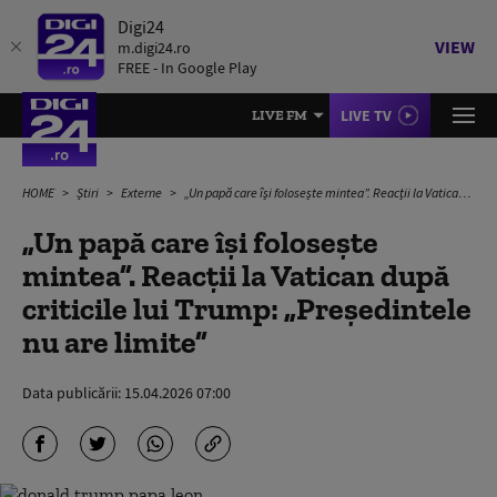
Digi24
VIEW
m.digi24.ro
FREE - In Google Play
LIVE TV
LIVE FM
HOME
Știri
Externe
„Un papă care își folosește mintea”. Reacții la Vatican după criticile lui Trump: „Președintele nu are limite”
„Un papă care își folosește
mintea”. Reacții la Vatican după
criticile lui Trump: „Președintele
nu are limite”
Data publicării:
15.04.2026 07:00