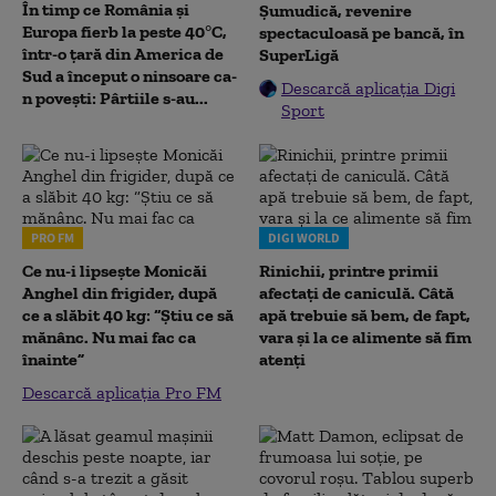
În timp ce România și
Șumudică, revenire
Europa fierb la peste 40°C,
spectaculoasă pe bancă, în
într-o țară din America de
SuperLigă
Sud a început o ninsoare ca-
Descarcă aplicația Digi
n povești: Pârtiile s-au...
Sport
PRO FM
DIGI WORLD
Ce nu-i lipsește Monicăi
Rinichii, printre primii
Anghel din frigider, după
afectați de caniculă. Câtă
ce a slăbit 40 kg: “Știu ce să
apă trebuie să bem, de fapt,
mănânc. Nu mai fac ca
vara și la ce alimente să fim
înainte”
atenți
Descarcă aplicația Pro FM