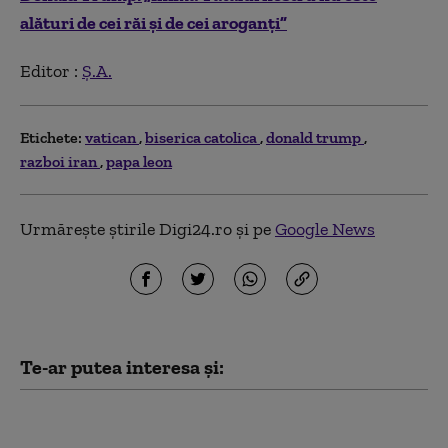
alături de cei răi și de cei aroganți”
Editor :
Ș.A.
Etichete:
vatican
biserica catolica
donald trump
razboi iran
papa leon
Urmărește știrile Digi24.ro și pe
Google News
Te-ar putea interesa și:
SUA oferă Columbiei un
miliard de dolari chiar în