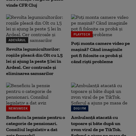
vinde CFR Cluj
PLAYTECH
ADEVĂRUL
Poți monta camere video pe
Revolta legumicultorilor:
mașină? Când imaginile
roșiile pleacă din Olt cu 1,5
pot fi folosite ca probă și
lei și ajung la peste 5 lei în
când riști probleme
Ardeal. Cer controale și
eliminarea samsarilor
NEWSWEEK
DIGI FM
Beneficiu la pensie pentru o
Ambulanță atacată cu
categorie de pensionari.
topoare și bâte după un
Consiliul legislativ a dat
zvon viral de pe TikTok.
aviz favorabil
Șoferul a ajuns pe masa de