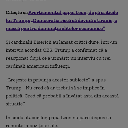
Citește și:
Avertismentul papei Leon, după criticile
lui Trump: „Democrația riscă să devină o tiranie, o
mască pentru dominaţia elitelor economice”
Și cardinalii Bisericii au lansat critici dure. Într-un
interviu acordat CBS, Trump a confirmat că a
reacționat după ce a urmărit un interviu cu trei
cardinali americani influenți.
„Greșește în privința acestor subiecte”, a spus
Trump. „Nu cred că ar trebui să se implice în
politică. Cred că probabil a învățat asta din această
situație.”
În ciuda atacurilor, papa Leon nu pare dispus să
renunțe la pozițiile sale.