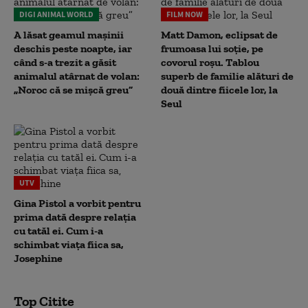
DIGI ANIMAL WORLD
FILM NOW
A lăsat geamul mașinii
Matt Damon, eclipsat de
deschis peste noapte, iar
frumoasa lui soție, pe
când s-a trezit a găsit
covorul roșu. Tablou
animalul atârnat de volan:
superb de familie alături de
„Noroc că se mișcă greu”
două dintre fiicele lor, la
Seul
UTV
Gina Pistol a vorbit pentru
prima dată despre relația
cu tatăl ei. Cum i-a
schimbat viața fiica sa,
Josephine
Top Citite