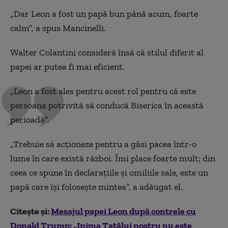
„Dar Leon a fost un papă bun până acum, foarte
calm”, a spus Mancinelli.
Walter Colantini consideră însă că stilul diferit al
papei ar putea fi mai eficient.
„Leon a fost ales pentru acest rol pentru că este
persoana potrivită să conducă Biserica în această
perioadă”.
„Trebuie să acționeze pentru a găsi pacea într-o
lume în care există război. Îmi place foarte mult; din
ceea ce spune în declarațiile și omiliile sale, este un
papă care își folosește mintea”, a adăugat el.
Citește și:
Mesajul papei Leon după contrele cu
Donald Trump: „Inima Tatălui nostru nu este