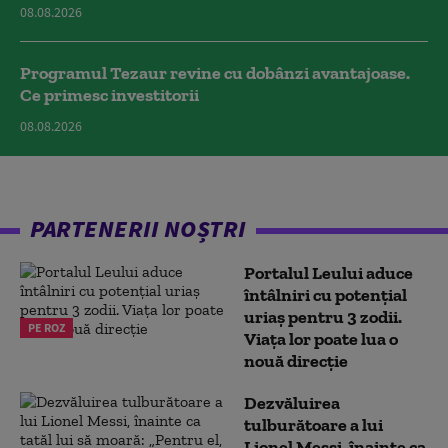
08.08.2026
Programul Tezaur revine cu dobânzi avantajoase.
Ce primesc investitorii
08.08.2026
PARTENERII NOȘTRI
Portalul Leului aduce
întâlniri cu potențial
uriaș pentru 3 zodii.
PE ROZ
Viața lor poate lua o
nouă direcție
Dezvăluirea
tulburătoare a lui
Lionel Messi, înainte ca