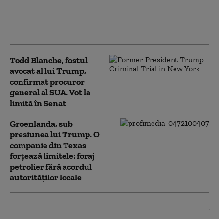
prima zi de mandat a noului
președinte. Ce promite
„Tigrul”, aliatul lui Trump
Todd Blanche, fostul
avocat al lui Trump,
confirmat procuror
general al SUA. Vot la
limită în Senat
Groenlanda, sub
presiunea lui Trump. O
companie din Texas
forțează limitele: foraj
petrolier fără acordul
autorităților locale
„Nu există nicio cale de
scăpare”. Cuba, colonia