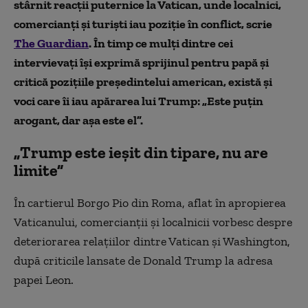
stârnit reacții puternice la Vatican, unde localnici,
comercianți și turiști iau poziție în conflict, scrie
The Guardian
. În timp ce mulți dintre cei
intervievați își exprimă sprijinul pentru papă și
critică pozițiile președintelui american, există și
voci care îi iau apărarea lui Trump: „Este puțin
arogant, dar așa este el”.
„Trump este ieșit din tipare, nu are
limite”
În cartierul Borgo Pio din Roma, aflat în apropierea
Vaticanului, comercianții și localnicii vorbesc despre
deteriorarea relațiilor dintre Vatican și Washington,
după criticile lansate de Donald Trump la adresa
papei Leon.