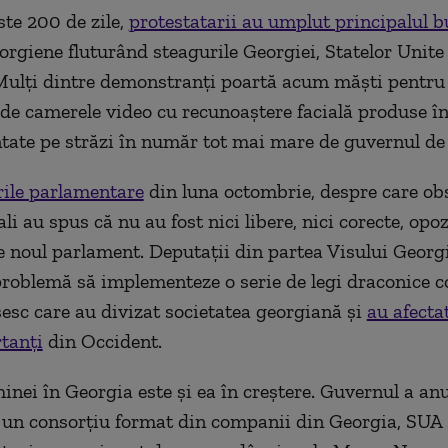
te 200 de zile,
protestatarii au umplut principalul b
rgiene fluturând steagurile Georgiei, Statelor Unite
ulți dintre demonstranți poartă acum măști pentru 
i de camerele video cu recunoaștere facială produse î
tate pe străzi în număr tot mai mare de guvernul de l
rile parlamentare
din luna octombrie, despre care ob
li au spus că nu au fost nici libere, nici corecte, opoz
e noul parlament. Deputații din partea Visului Georg
problemă să implementeze o serie de legi draconice 
esc care au divizat societatea georgiană și
au afectat
rtanți
din Occident.
hinei în Georgia este și ea în creștere. Guvernul a an
 un consorțiu format din companii din Georgia, SUA