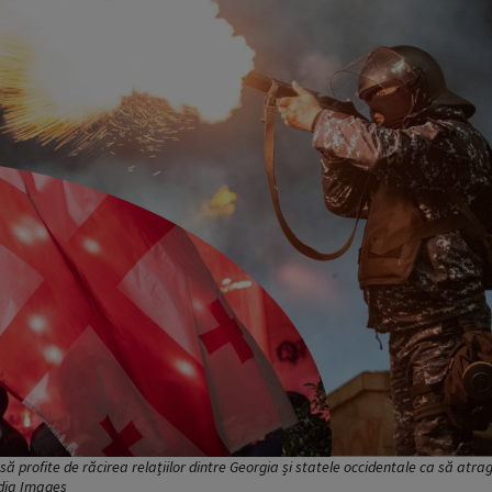
să profite de răcirea relațiilor dintre Georgia și statele occidentale ca să atra
edia Images