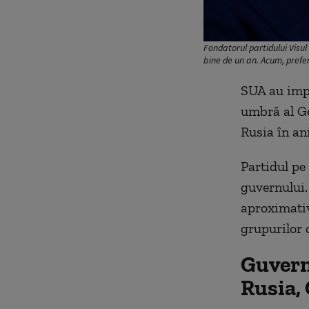
Fondatorul partidului Visul
bine de un an. Acum, pref
SUA au impu
umbră al Ge
Rusia în ani
Partidul pe
guvernului. 
aproximativ 
grupurilor 
Guvernu
Rusia, 