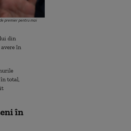
l de premier pentru mai
lui din
 avere în
murile
în total,
it
eni în