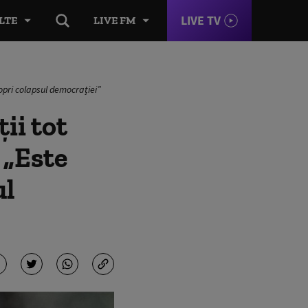
LIVE TV
LTE
LIVE FM
 opri colapsul democrației”
ii tot
 „Este
ul