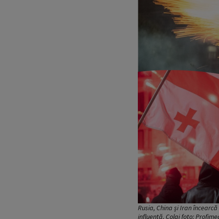
Rusia, China și Iran încearcă 
influență. Colaj foto: Profim