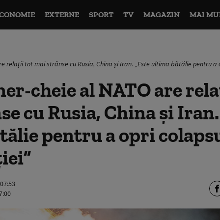
CONOMIE
EXTERNE
SPORT
TV
MAGAZIN
MAI MU
 relații tot mai strânse cu Rusia, China și Iran. „Este ultima bătălie pentru a
er-cheie al NATO are relaț
se cu Rusia, China și Iran.
tălie pentru a opri colaps
iei”
 07:53
7:00