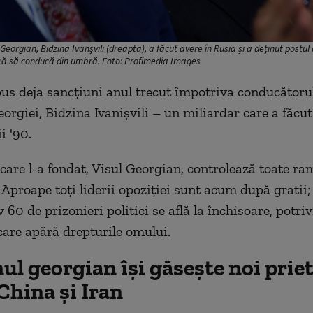
 Georgian, Bidzina Ivanșvili (dreapta), a făcut avere în Rusia și a deținut postu
eră să conducă din umbră. Foto: Profimedia Images
s deja sancțiuni anul trecut împotriva conducătoru
orgiei, Bidzina Ivanișvili – un miliardar care a făcut
i '90.
 care l-a fondat, Visul Georgian, controlează toate ra
Aproape toți liderii opoziției sunt acum după gratii; 
60 de prizonieri politici se află la închisoare, potriv
care apără drepturile omului.
l georgian își găsește noi priet
China și Iran