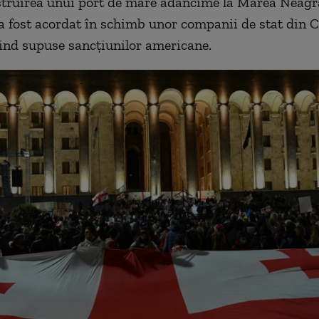
truirea unui port de mare adâncime la Marea Neagr
a fost acordat în schimb unor companii de stat din C
fiind supuse sancțiunilor americane.