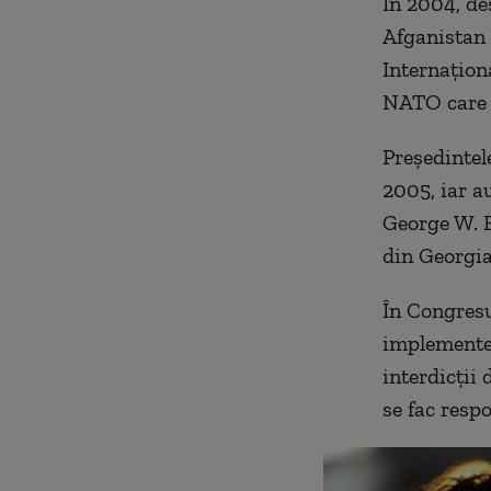
În 2004, de
Afganistan 
Internaționa
NATO care c
Președintele
2005, iar a
George W. B
din Georgia
În Congresu
implementez
interdicții 
se fac resp