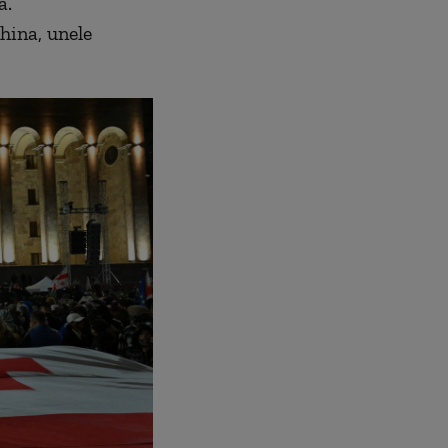
ă.
hina, unele