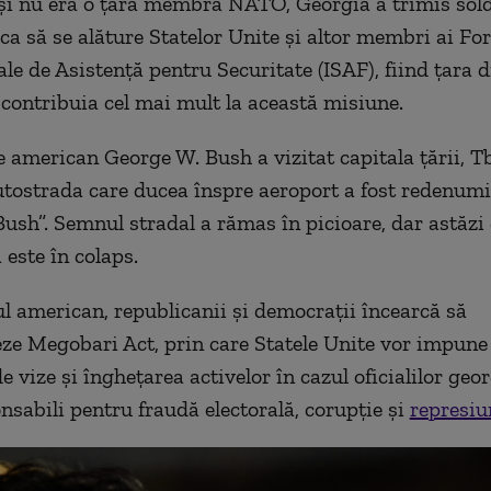
și nu era o țară membră NATO, Georgia a trimis sold
ca să se alăture Statelor Unite și altor membri ai For
le de Asistență pentru Securitate (ISAF), fiind țara d
ontribuia cel mai mult la această misiune.
 american George W. Bush a vizitat capitala țării, Tbi
utostrada care ducea înspre aeroport a fost redenumi
ush”. Semnul stradal a rămas în picioare, dar astăz
 este în colaps.
l american, republicanii și democrații încearcă să
e Megobari Act, prin care Statele Unite vor impune 
de vize și înghețarea activelor în cazul oficialilor geo
onsabili pentru fraudă electorală, corupție și
represiu