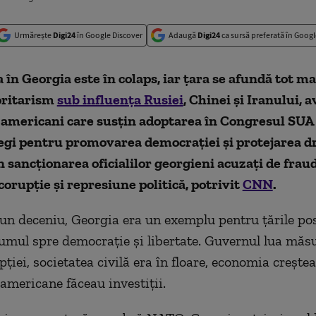
Urmărește
Digi24
în Google Discover
Adaugă
Digi24
ca sursă preferată în Googl
în Georgia este în colaps, iar țara se afundă tot m
oritarism
sub influența Rusiei
, Chinei și Iranului, 
i americani care susțin adoptarea în Congresul SUA
egi pentru promovarea democrației și protejarea d
 sancționarea oficialilor georgieni acuzați de frau
 corupție și represiune politică, potrivit
CNN
.
un deceniu, Georgia era un exemplu pentru țările pos
rumul spre democrație și libertate. Guvernul lua măsu
ției, societatea civilă era în floare, economia creștea
americane făceau investiții.