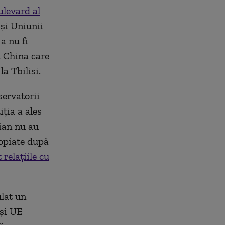
ulevard al
 și Uniunii
a nu fi
n China care
a Tbilisi.
servatorii
iția a ales
ian nu au
copiate după
 relațiile cu
ulat un
 și UE