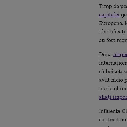
Timp de pes
capitalei
geo
Europene. M
identificaț
au fost mon
După
alege
internaționa
să boicotez
avut nicio 
modelul rus
aliați impo
Influența C
contract cu