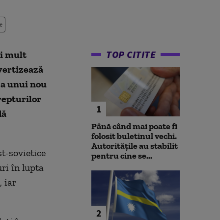
e
TOP CITITE
ai mult
avertizează
 a unui nou
repturilor
1
dă
Până când mai poate fi
folosit buletinul vechi.
Autoritățile au stabilit
t-sovietice
pentru cine se...
ri în lupta
, iar
2