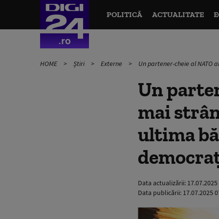
POLITICĂ
ACTUALITATE
E
HOME
Știri
Externe
Un partener-cheie al NATO are
Un parten
mai strân
ultima bă
democraț
Data actualizării:
17.07.2025
Data publicării:
17.07.2025 0