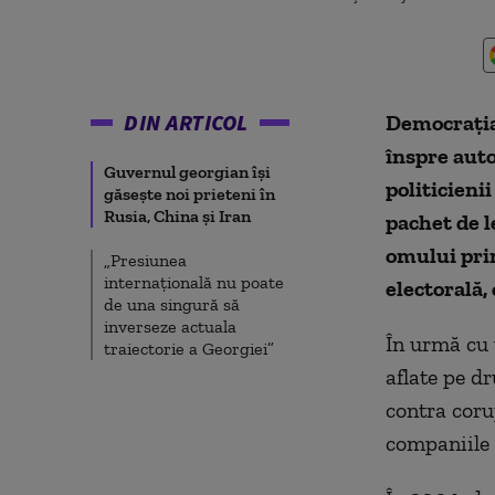
DIN ARTICOL
Democrația 
înspre aut
Guvernul georgian își
politicieni
găsește noi prieteni în
Rusia, China și Iran
pachet de l
omului prin
„Presiunea
internațională nu poate
electorală,
de una singură să
inverseze actuala
În urmă cu 
traiectorie a Georgiei”
aflate pe d
contra corup
companiile 