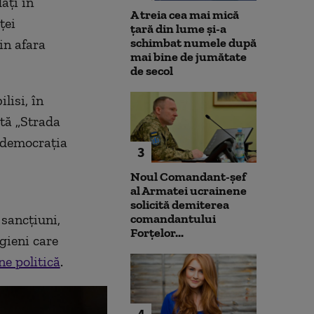
ați în
A treia cea mai mică
ței
țară din lume și-a
schimbat numele după
in afara
mai bine de jumătate
de secol
lisi, în
tă „Strada
i democrația
3
Noul Comandant-șef
al Armatei ucrainene
solicită demiterea
sancțiuni,
comandantului
Forțelor...
rgieni care
ne politică
.
4