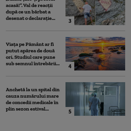
acasă!”. Val de reacții
după ce un bărbat a
desenat o declarație...
3
Viața pe Pământ ar fi
putut apărea de două
ori. Studiul care pune
sub semnul întrebării...
4
Anchetă la un spital din
cauza numărului mare
de concedii medicale în
plin sezon estival...
5