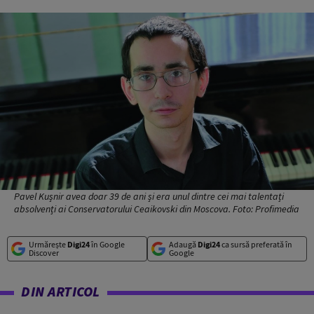
Pavel Kușnir avea doar 39 de ani și era unul dintre cei mai talentați
absolvenți ai Conservatorului Ceaikovski din Moscova. Foto: Profimedia
Urmărește
Digi24
în Google
Adaugă
Digi24
ca sursă preferată în
Discover
Google
DIN ARTICOL