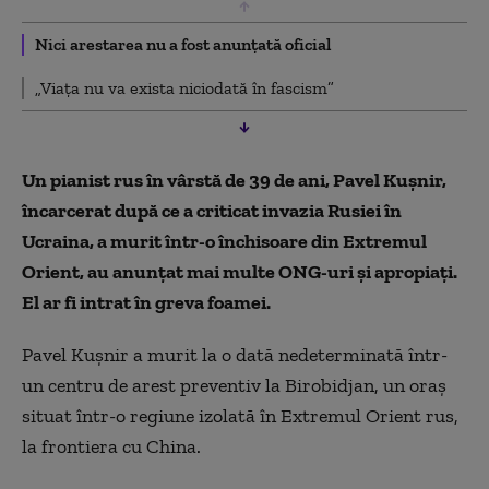
Nici arestarea nu a fost anunțată oficial
„Viaţa nu va exista niciodată în fascism”
Un pianist rus în vârstă de 39 de ani, Pavel Kuşnir,
încarcerat după ce a criticat invazia Rusiei în
Ucraina, a murit într-o închisoare din Extremul
Orient, au anunţat mai multe ONG-uri şi apropiaţi.
El ar fi intrat în greva foamei.
Pavel Kuşnir a murit la o dată nedeterminată într-
un centru de arest preventiv la Birobidjan, un oraş
situat într-o regiune izolată în Extremul Orient rus,
la frontiera cu China.