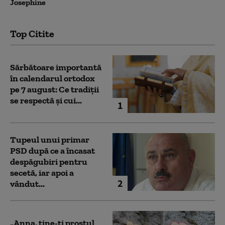
Josephine
Top Citite
Sărbătoare importantă
în calendarul ortodox
pe 7 august: Ce tradiții
se respectă și cui...
1
Tupeul unui primar
PSD după ce a încasat
despăgubiri pentru
secetă, iar apoi a
2
vândut...
„Anna, ţine-ţi prostul