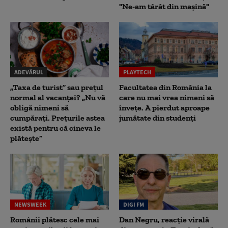
"Ne-am târât din mașină"
ADEVĂRUL
PLAYTECH
„Taxa de turist” sau prețul
Facultatea din România la
normal al vacanței? „Nu vă
care nu mai vrea nimeni să
obligă nimeni să
înveţe. A pierdut aproape
cumpărați. Prețurile astea
jumătate din studenţi
există pentru că cineva le
plătește”
NEWSWEEK
DIGI FM
Românii plătesc cele mai
Dan Negru, reacție virală