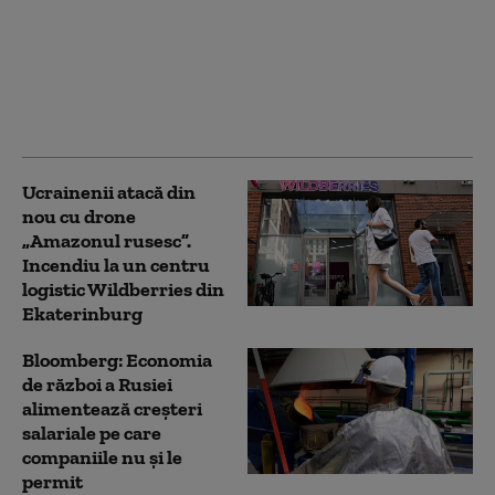
Serviciile secrete
americane avertizează
că Putin ar putea ataca
o țară NATO încă din
această toamnă (WSJ)
Ucrainenii atacă din
nou cu drone
„Amazonul rusesc”.
Incendiu la un centru
logistic Wildberries din
Ekaterinburg
Bloomberg: Economia
de război a Rusiei
alimentează creşteri
salariale pe care
companiile nu şi le
permit