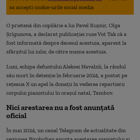
sa accepti cookie-urile social media
O prietenă din copilărie a lui Pavel Kuşnir, Olga
Şrîgunova, a declarat publicaţiei ruse Vot Tak că a
fost informată despre decesul acestuia, aparent la
sfârşitul lui iulie, de către mama acestuia.
Luni, echipa defuntului Aleksei Navalnîi, la rândul
său mort în detenţie în februarie 2024, a postat pe
rețeaua X un apel la donaţii în vederea repartierii
corpului pianistului în oraşul natal, Tambov.
Nici arestarea nu a fost anunțată
oficial
În mai 2024, un canal Telegram de actualitate din
regiunea Birobidjan anunţa arestarea pianistului şi