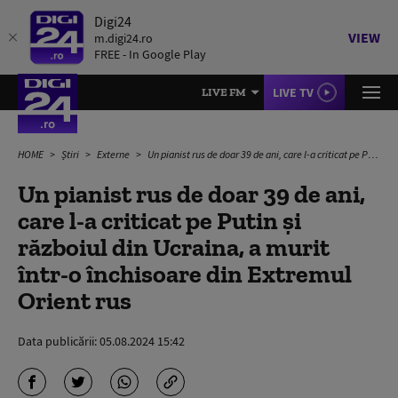
Digi24
VIEW
m.digi24.ro
FREE - In Google Play
LIVE TV
LIVE FM
HOME
Știri
Externe
Un pianist rus de doar 39 de ani, care l-a criticat pe Putin și războiul din Ucraina, a murit într-o închisoare din Extremul Orient rus
Un pianist rus de doar 39 de ani,
care l-a criticat pe Putin și
războiul din Ucraina, a murit
într-o închisoare din Extremul
Orient rus
Data publicării:
05.08.2024 15:42