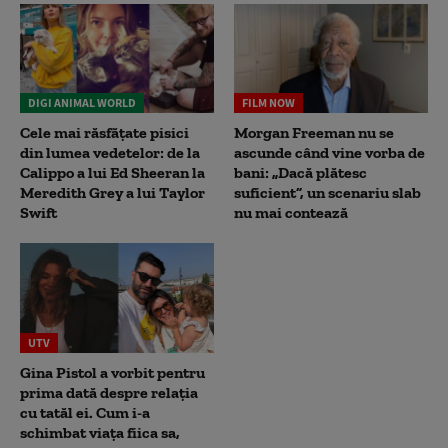
DIGI ANIMAL WORLD
FILM NOW
Cele mai răsfățate pisici
Morgan Freeman nu se
din lumea vedetelor: de la
ascunde când vine vorba de
Calippo a lui Ed Sheeran la
bani: „Dacă plătesc
Meredith Grey a lui Taylor
suficient”, un scenariu slab
Swift
nu mai contează
UTV
Gina Pistol a vorbit pentru
prima dată despre relația
cu tatăl ei. Cum i-a
schimbat viața fiica sa,