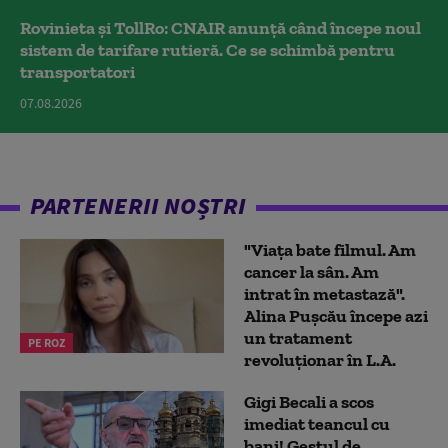
Rovinieta și TollRo: CNAIR anunță când începe noul
sistem de tarifare rutieră. Ce se schimbă pentru
transportatori
07.08.2026
PARTENERII NOȘTRI
"Viața bate filmul. Am
cancer la sân. Am
intrat în metastază".
Alina Pușcău începe azi
un tratament
PE ROZ
revoluționar în L.A.
Gigi Becali a scos
imediat teancul cu
bani! Gestul de