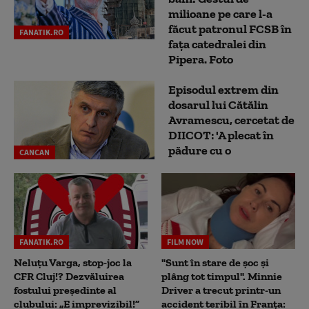
milioane pe care l-a
făcut patronul FCSB în
FANATIK.RO
fața catedralei din
Pipera. Foto
Episodul extrem din
dosarul lui Cătălin
Avramescu, cercetat de
DIICOT: 'A plecat în
pădure cu o
CANCAN
FANATIK.RO
FILM NOW
Neluțu Varga, stop-joc la
"Sunt în stare de șoc și
CFR Cluj!? Dezvăluirea
plâng tot timpul". Minnie
fostului președinte al
Driver a trecut printr-un
clubului: „E imprevizibil!”
accident teribil în Franța: