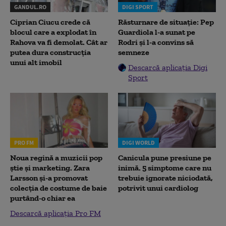
GANDUL.RO
DIGI SPORT
Ciprian Ciucu crede că
Răsturnare de situație: Pep
blocul care a explodat în
Guardiola l-a sunat pe
Rahova va fi demolat. Cât ar
Rodri și l-a convins să
putea dura construcția
semneze
unui alt imobil
Descarcă aplicația Digi
Sport
PRO FM
DIGI WORLD
Noua regină a muzicii pop
Canicula pune presiune pe
știe și marketing. Zara
inimă. 5 simptome care nu
Larsson și-a promovat
trebuie ignorate niciodată,
colecția de costume de baie
potrivit unui cardiolog
purtând-o chiar ea
Descarcă aplicația Pro FM