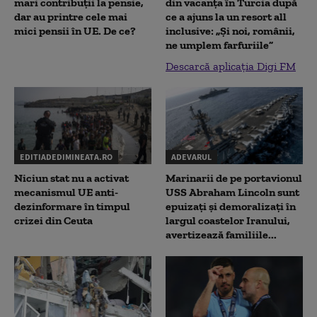
mari contribuții la pensie,
din vacanța în Turcia după
dar au printre cele mai
ce a ajuns la un resort all
mici pensii în UE. De ce?
inclusive: „Și noi, românii,
ne umplem farfuriile”
Descarcă aplicația Digi FM
EDITIADEDIMINEATA.RO
ADEVARUL
Niciun stat nu a activat
Marinarii de pe portavionul
mecanismul UE anti-
USS Abraham Lincoln sunt
dezinformare în timpul
epuizați și demoralizați în
crizei din Ceuta
largul coastelor Iranului,
avertizează familiile...