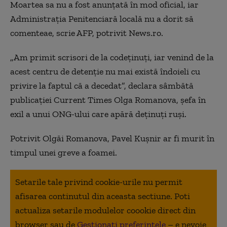
Moartea sa nu a fost anunţată în mod oficial, iar
Administraţia Penitenciară locală nu a dorit să
comenteae, scrie AFP, potrivit News.ro.
„Am primit scrisori de la codeţinuţi, iar venind de la
acest centru de detenţie nu mai există îndoieli cu
privire la faptul că a decedat”, declara sâmbătă
publicaţiei Current Times Olga Romanova, şefa în
exil a unui ONG-ului care apără deţinuţi ruşi.
Potrivit Olgăi Romanova, Pavel Kuşnir ar fi murit în
timpul unei greve a foamei.
Setarile tale privind cookie-urile nu permit
afisarea continutul din aceasta sectiune. Poti
actualiza setarile modulelor coookie direct din
browser sau de
Gestionați preferințele
– e nevoie