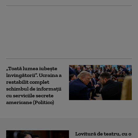
NATO a interceptat cu
250% mai multe
avioane rusești în
apropierea teritoriului
său. Bilanț îngrijorător:
„Cifrele nu mint”
„Toată lumea iubește
învingătorii”. Ucraina a
restabilit complet
schimbul de informații
cu serviciile secrete
americane (Politico)
Lovitură de teatru, cu o