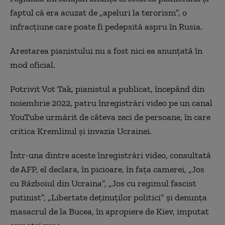
faptul că era acuzat de „apeluri la terorism”, o
infracţiune care poate fi pedepsită aspru în Rusia.
Arestarea pianistului nu a fost nici ea anunţată în
mod oficial.
Potrivit Vot Tak, pianistul a publicat, începând din
noiembrie 2022, patru înregistrări video pe un canal
YouTube urmărit de câteva zeci de persoane, în care
critica Kremlinul şi invazia Ucrainei.
Într-una dintre aceste înregistrări video, consultată
de AFP, el declara, în picioare, în faţa camerei, „Jos
cu Războiul din Ucraina”, „Jos cu regimul fascist
putinist”, „Libertate deţinuţilor politici” şi denunţa
masacrul de la Bucea, în apropiere de Kiev, imputat