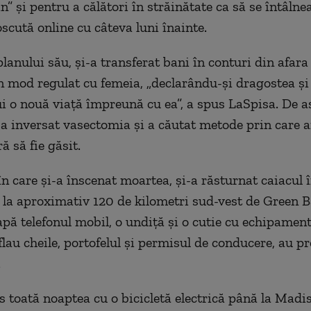
” și pentru a călători în străinătate ca să se întâlne
scută online cu câteva luni înainte.
lanului său, și-a transferat bani în conturi din afara
 mod regulat cu femeia, „declarându-și dragostea și
ui o nouă viață împreună cu ea”, a spus LaSpisa. De 
-a inversat vasectomia și a căutat metode prin care a
ă să fie găsit.
n care și-a înscenat moartea, și-a răsturnat caiacul î
t la aproximativ 120 de kilometri sud-vest de Green Ba
apă telefonul mobil, o undiță și o cutie cu echipamen
flau cheile, portofelul și permisul de conducere, au pr
.
s toată noaptea cu o bicicletă electrică până la Madi