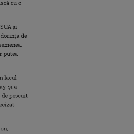
ască cu o
 SUA și
 dorința de
asemenea,
r putea
n lacul
y, și a
t de pescuit
ecizat
son,