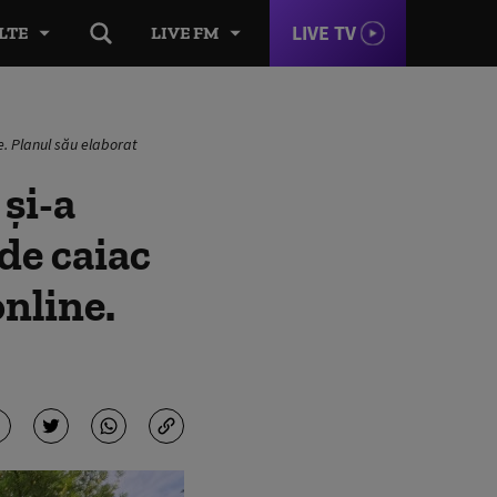
LIVE TV
LTE
LIVE FM
ne. Planul său elaborat
 și-a
de caiac
online.