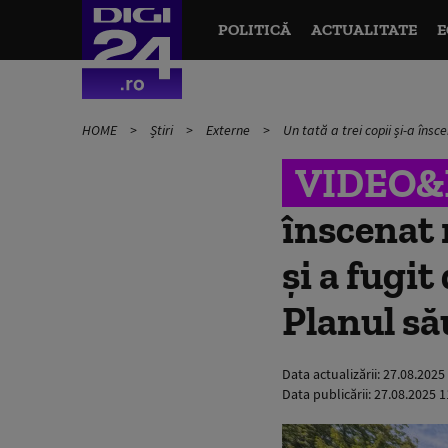
POLITICĂ
ACTUALITATE
E
HOME
Știri
Externe
Un tată a trei copii și-a îns
VIDEO
înscenat 
și a fugi
Planul să
Data actualizării:
27.08.2025
Data publicării:
27.08.2025 1