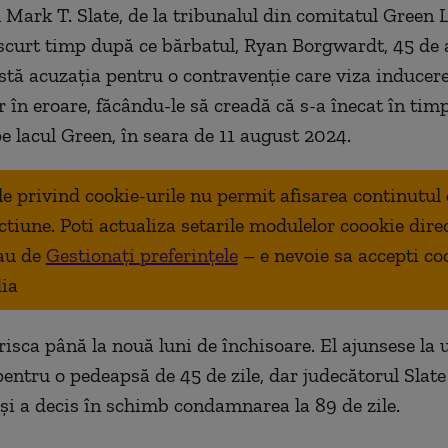
 Mark T. Slate, de la tribunalul din comitatul Green L
 scurt timp după ce bărbatul, Ryan Borgwardt, 45 de 
stă acuzația pentru o contravenție care viza inducer
r în eroare, făcându-le să creadă că s-a înecat în timp
pe lacul Green, în seara de 11 august 2024.
ale privind cookie-urile nu permit afisarea continutul
ctiune. Poti actualiza setarile modulelor coookie dire
au de
Gestionați preferințele
– e nevoie sa accepti co
ia
isca până la nouă luni de închisoare. El ajunsese la 
pentru o pedeapsă de 45 de zile, dar judecătorul Slate
 și a decis în schimb condamnarea la 89 de zile.