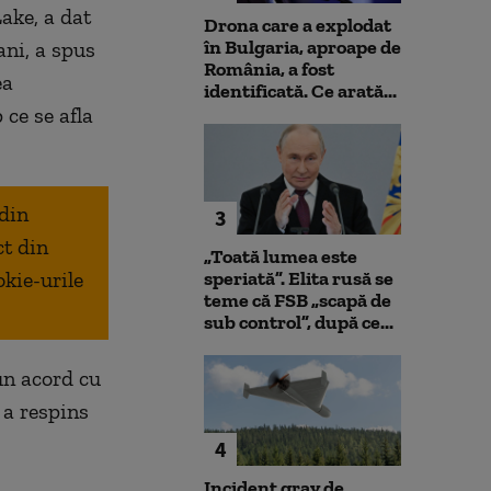
ake, a dat
Drona care a explodat
în Bulgaria, aproape de
ani, a spus
România, a fost
ea
identificată. Ce arată...
 ce se afla
 din
3
ct din
„Toată lumea este
okie-urile
speriată”. Elita rusă se
teme că FSB „scapă de
sub control”, după ce...
un acord cu
 a respins
4
Incident grav de