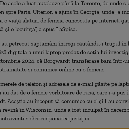
De acolo a luat autobuze până la Toronto, de unde s
n spre Paris. Ulterior, a ajuns în Georgia, unde „a înc
ă o viață alături de femeia cunoscută pe internet, gă
ă și o locuință”, a spus LaSpisa.
e au petrecut săptămâni întregi căutându-i trupul în 
ză digitală a unui laptop predat de soția lui investig
octombrie 2024, că Borgwardt transferase bani într-u
străinătate și comunica online cu o femeie.
merele de telefon și adresele de e-mail găsite pe lapt
i au dat de o femeie vorbitoare de rusă, care i-a pus 
t. Aceștia au început să comunice cu el și l-au convi
 revină în Wisconsin, unde a fost inculpat în decemb
ntravenție: obstrucționarea justiției.