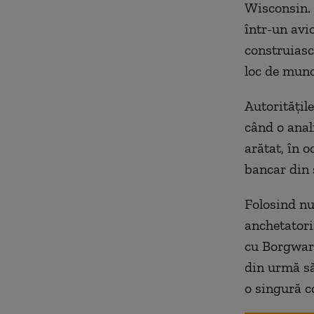
Wisconsin. 
într-un avio
construiasc
loc de munc
Autoritățil
când o anali
arătat, în 
bancar din 
Folosind nu
anchetatori
cu Borgward
din urmă să
o singură co