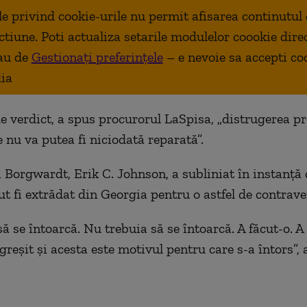
ale privind cookie-urile nu permit afisarea continutul
ctiune. Poti actualiza setarile modulelor coookie dire
au de
Gestionați preferințele
– e nevoie sa accepti co
ia
de verdict, a spus procurorul LaSpisa, „distrugerea p
e nu va putea fi niciodată reparată”.
i Borgwardt, Erik C. Johnson, a subliniat în instanță 
ut fi extrădat din Georgia pentru o astfel de contrave
ă se întoarcă. Nu trebuia să se întoarcă. A făcut-o. A
greșit și acesta este motivul pentru care s-a întors”, 
.