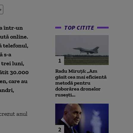
e
TOP CITITE
a într-un
cută online.
 telefonul,
ă s-a
1
trei luni,
Radu Miruță: „Am
lătit 30.000
găsit cea mai eficientă
en, care au
metodă pentru
doborârea dronelor
andri,
rusești...
 crezut anul
2