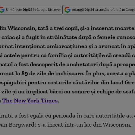
Urmărește
Digi24
în Google Discover
Adaugă
Digi24
ca sursă preferată în Googl
in Wisconsin, tată a trei copii, și-a înscenat moarte
 caiac și a fugit în străinătate după o femeie cunos
turnat intenționat ambarcațiunea și a aruncat în apă
i actele pentru ca familia și autoritățile să creadă c
batul a fost descoperit de anchetatori după aproape 
mnat la 89 de zile de închisoare. În plus, acesta a p
espăgubiri pentru costurile căutărilor din lacul Gre
 zile și au implicat bărci cu sonare și echipe de scaf
ă
The New York Times
.
imită a fost egală cu perioada în care autoritățile au
yan Borgwardt s-a înecat într-un lac din Wisconsin.