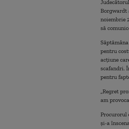
Judecătorul
Borgwardt a
noiembrie 2
să comunice 
Săptămâna t
pentru cost
acțiune care
scafandri. Î
pentru fapte
„Regret pro
am provocat
Procurorul 
și-a înscena