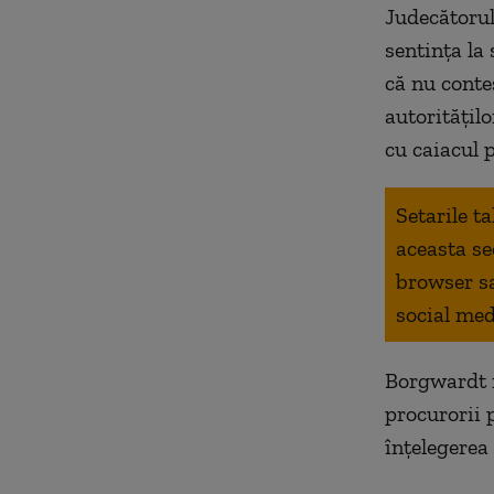
Judecătorul
sentința la
că nu conte
autoritățilo
cu caiacul 
Setarile t
aceasta se
browser s
social med
Borgwardt r
procurorii 
înțelegerea