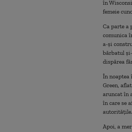
în Wisconsin
femeie cuno
Ca parte a p
comunica în
a-și constr
bărbatul și
dispărea făr
În noaptea î
Green, afla
aruncat în 
în care se a
autoritățile
Apoi, a mer