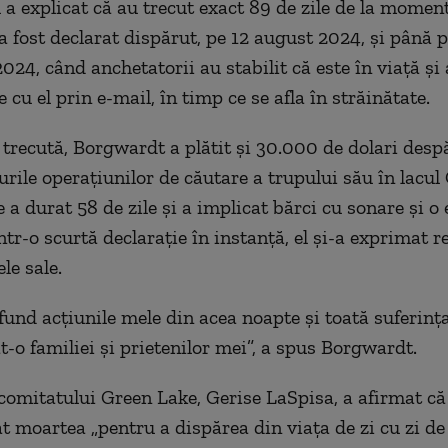
 a explicat că au trecut exact 89 de zile de la moment
 fost declarat dispărut, pe 12 august 2024, și până p
024, când anchetatorii au stabilit că este în viață și
cu el prin e-mail, în timp ce se afla în străinătate.
recută, Borgwardt a plătit și 30.000 de dolari desp
urile operațiunilor de căutare a trupului său în lacul
 a durat 58 de zile și a implicat bărci cu sonare și o
ntr-o scurtă declarație în instanță, el și-a exprimat r
le sale.
fund acțiunile mele din acea noapte și toată suferinț
-o familiei și prietenilor mei”, a spus Borgwardt.
comitatului Green Lake, Gerise LaSpisa, a afirmat c
t moartea „pentru a dispărea din viața de zi cu zi de 