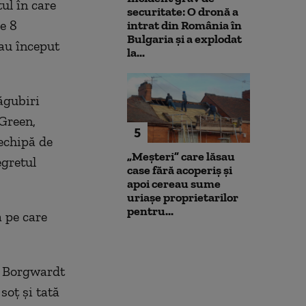
ul în care
securitate: O dronă a
e 8
intrat din România în
Bulgaria şi a explodat
 au început
la...
ăgubiri
 Green,
5
 echipă de
„Meșteri” care lăsau
egretul
case fără acoperiș și
apoi cereau sume
uriașe proprietarilor
pentru...
a pe care
ă Borgwardt
soț și tată