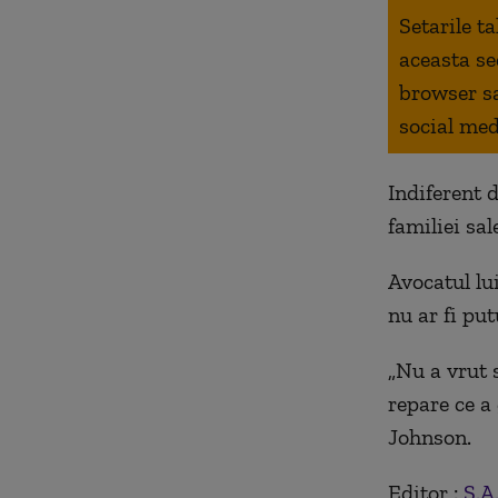
Setarile t
aceasta se
browser s
social med
Indiferent 
familiei sal
Avocatul lu
nu ar fi put
„Nu a vrut s
repare ce a 
Johnson.
Editor :
Ș.A