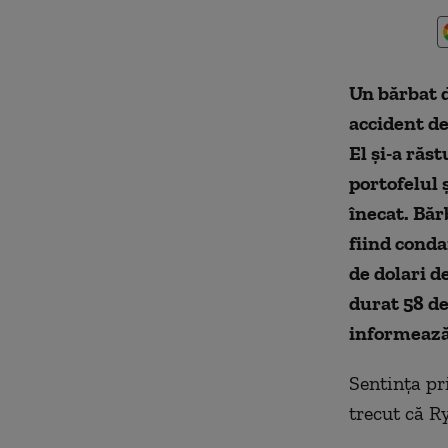
Un bărbat d
accident de
El și-a răs
portofelul ș
înecat. Băr
fiind conda
de dolari d
durat 58 de
informeaz
Sentința pr
trecut că R