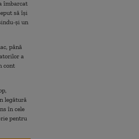
-a îmbarcat
eput să își
sindu-și un
lac, până
atorilor a
n cont
op,
în legătură
ns în cele
rie pentru