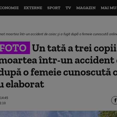
CONOMIE
EXTERNE
SPORT
TV
MAGAZIN
MAI MU
cenat moartea într-un accident de caiac și a fugit după o femeie cunoscută onli
&FOTO
Un tată a trei copii
moartea într-un accident 
t după o femeie cunoscută 
u elaborat
 14:45
1:10