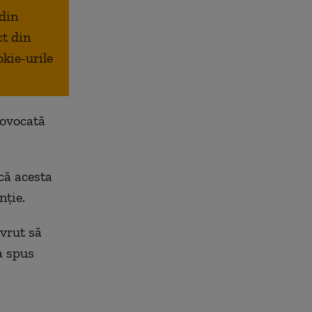
 din
ct din
okie-urile
rovocată
că acesta
nție.
 vrut să
a spus