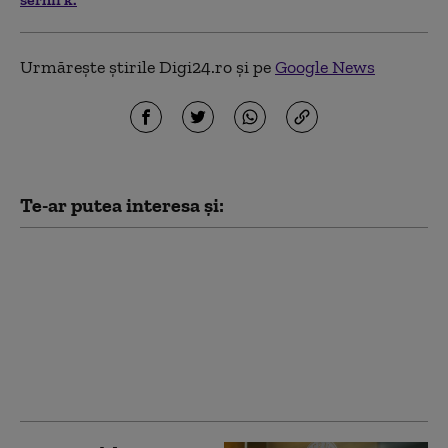
Urmărește știrile Digi24.ro și pe
Google News
Te-ar putea interesa și:
UE permite Ucrainei să
cumpere rachete
Patriot din afara
Uniunii. Fondurile pot
proveni din
împrumutul de 90 de
miliarde de euro