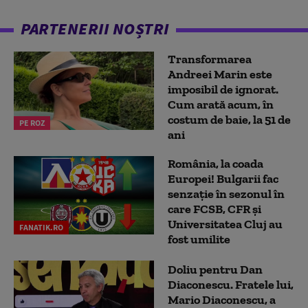
PARTENERII NOȘTRI
Transformarea
Andreei Marin este
imposibil de ignorat.
Cum arată acum, în
costum de baie, la 51 de
PE ROZ
ani
România, la coada
Europei! Bulgarii fac
senzație în sezonul în
care FCSB, CFR și
Universitatea Cluj au
FANATIK.RO
fost umilite
Doliu pentru Dan
Diaconescu. Fratele lui,
Mario Diaconescu, a