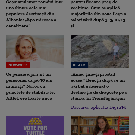
Coșmarul unor români într-
pentru fiecare prag de
una dintre cele mai
vechime. Cum se aplică
populare destinații din
majorările din noua Lege a
Albania: „Apa mirosea a
salarizării după 3, 5, 10, 15
canalizare”
și...
NEWSWEEK
DIGI FM
Ce pensie a primit un
„Anna, ţine-ţi prostul
pensionar după 40 ani
acasă!" Reacţii după ce un
munciți? Noroc cu
bărbat a desenat o
punctele de stabilitate.
declaraţie de dragoste pe o
Altfel, era foarte mică
stâncă, în Transfăgărăşan
Descarcă aplicația Digi FM