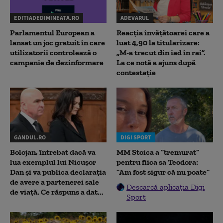
EDITIADEDIMINEATA.RO
ADEVARUL
Parlamentul European a
Reacția învățătoarei care a
lansat un joc gratuit în care
luat 4,90 la titularizare:
utilizatorii controlează o
„M-a trecut din iad în rai”.
campanie de dezinformare
La ce notă a ajuns după
contestație
GANDUL.RO
DIGI SPORT
Bolojan, întrebat dacă va
MM Stoica a ”tremurat”
lua exemplul lui Nicușor
pentru fiica sa Teodora:
Dan și va publica declarația
”Am fost sigur că nu poate”
de avere a partenerei sale
Descarcă aplicația Digi
de viață. Ce răspuns a dat...
Sport