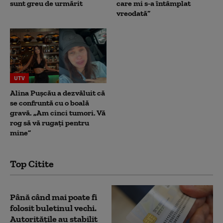
sunt greu de urmărit
care mi s-a întâmplat
vreodată”
UTV
Alina Pușcău a dezvăluit că
se confruntă cu o boală
gravă. „Am cinci tumori. Vă
rog să vă rugați pentru
mine”
Top Citite
Până când mai poate fi
folosit buletinul vechi.
Autoritățile au stabilit