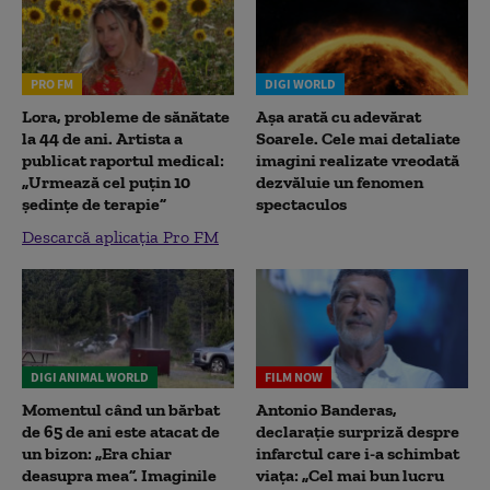
PRO FM
DIGI WORLD
Lora, probleme de sănătate
Așa arată cu adevărat
la 44 de ani. Artista a
Soarele. Cele mai detaliate
publicat raportul medical:
imagini realizate vreodată
„Urmează cel puțin 10
dezvăluie un fenomen
ședințe de terapie”
spectaculos
Descarcă aplicația Pro FM
DIGI ANIMAL WORLD
FILM NOW
Momentul când un bărbat
Antonio Banderas,
de 65 de ani este atacat de
declarație surpriză despre
un bizon: „Era chiar
infarctul care i-a schimbat
deasupra mea”. Imaginile
viața: „Cel mai bun lucru