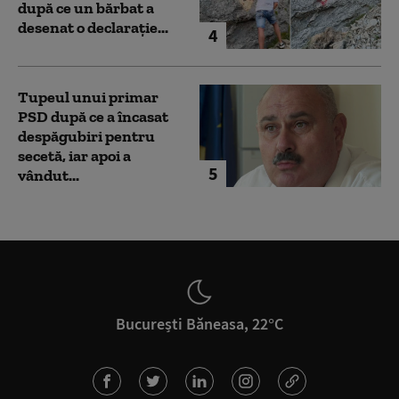
după ce un bărbat a
desenat o declarație...
4
Tupeul unui primar
PSD după ce a încasat
despăgubiri pentru
secetă, iar apoi a
5
vândut...
București Băneasa, 22°C