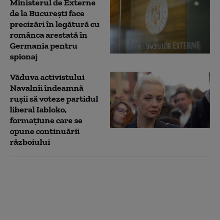
Ministerul de Externe
de la București face
precizări în legătură cu
românca arestată în
Germania pentru
spionaj
Văduva activistului
Navalnîi îndeamnă
ruşii să voteze partidul
liberal Iabloko,
formațiune care se
opune continuării
războiului
Germania neagă că
avionul ucrainean de la
Leipzig vizat de o dronă
explozivă transporta
arme sau muniţii