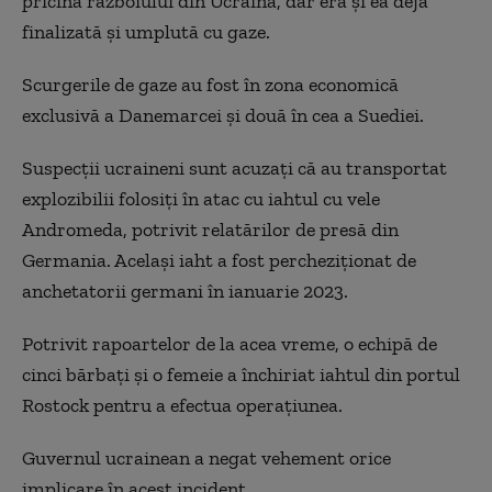
pricina războiului din Ucraina, dar era şi ea deja
finalizată şi umplută cu gaze.
Scurgerile de gaze au fost în zona economică
exclusivă a Danemarcei și două în cea a Suediei.
Suspecții ucraineni sunt acuzați că au transportat
explozibilii folosiți în atac cu iahtul cu vele
Andromeda, potrivit relatărilor de presă din
Germania. Același iaht a fost percheziționat de
anchetatorii germani în ianuarie 2023.
Potrivit rapoartelor de la acea vreme, o echipă de
cinci bărbați și o femeie a închiriat iahtul din portul
Rostock pentru a efectua operațiunea.
Guvernul ucrainean a negat vehement orice
implicare în acest incident.