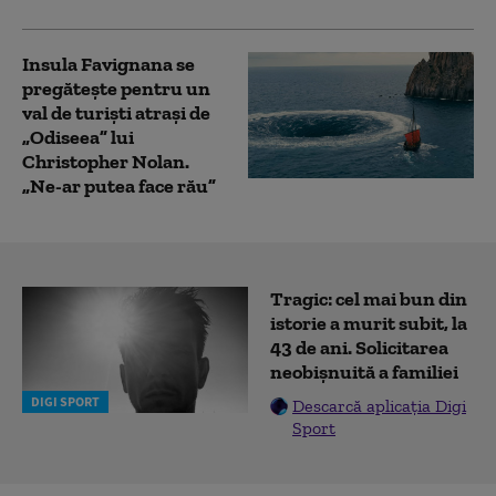
Insula Favignana se
pregăteşte pentru un
val de turişti atraşi de
„Odiseea” lui
Christopher Nolan.
„Ne-ar putea face rău”
Tragic: cel mai bun din
istorie a murit subit, la
43 de ani. Solicitarea
neobișnuită a familiei
DIGI SPORT
Descarcă aplicația Digi
Sport