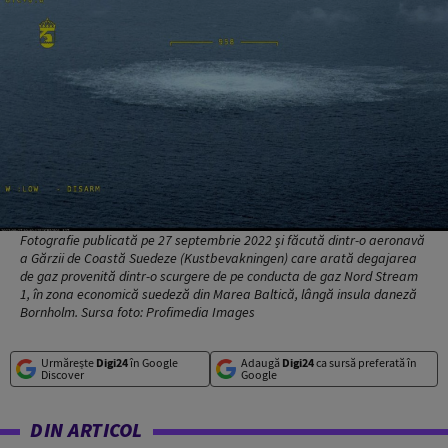
Fotografie publicată pe 27 septembrie 2022 și făcută dintr-o aeronavă
a Gărzii de Coastă Suedeze (Kustbevakningen) care arată degajarea
de gaz provenită dintr-o scurgere de pe conducta de gaz Nord Stream
1, în zona economică suedeză din Marea Baltică, lângă insula daneză
Bornholm. Sursa foto: Profimedia Images
Urmărește
Digi24
în Google
Adaugă
Digi24
ca sursă preferată în
Discover
Google
DIN ARTICOL