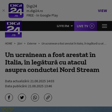
Digi24
VIEW
m.digi24.ro
FREE - In Google Play
LIVE TV
LIVE FM
HOME
Știri
Externe
Un ucrainean a fost arestat în Italia, în legătură cu atacul asupra conductei Nord Stream
Un ucrainean a fost arestat în
Italia, în legătură cu atacul
asupra conductei Nord Stream
Data actualizării:
21.08.2025 14:03
Data publicării:
21.08.2025 13:46