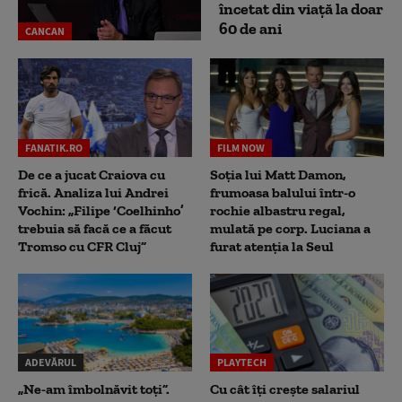
încetat din viață la doar
60 de ani
CANCAN
FANATIK.RO
FILM NOW
De ce a jucat Craiova cu
Soția lui Matt Damon,
frică. Analiza lui Andrei
frumoasa balului într-o
Vochin: „Filipe ‘Coelhinho’
rochie albastru regal,
trebuia să facă ce a făcut
mulată pe corp. Luciana a
Tromso cu CFR Cluj”
furat atenția la Seul
ADEVĂRUL
PLAYTECH
„Ne-am îmbolnăvit toți”.
Cu cât îți crește salariul