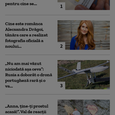
pentru cine se...
1
Cine este românca
Alecsandra Drăgoi,
tânăra care a realizat
fotografia oficială a
2
noului...
„Nu am mai văzut
niciodată așa ceva”:
Rusia a doborât o dronă
portugheză rară și o
3
va...
„Anna, ţine-ţi prostul
acasă!”. Val de reacții