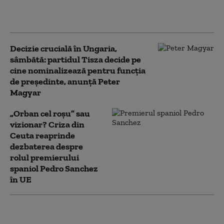
funcția de președinte
al Ungariei
Decizie crucială în Ungaria,
sâmbătă: partidul Tisza decide pe
cine nominalizează pentru funcția
de președinte, anunță Peter
Magyar
„Orban cel roșu” sau
vizionar? Criza din
Ceuta reaprinde
dezbaterea despre
rolul premierului
spaniol Pedro Sanchez
în UE
Record istoric de căldură la
Budapesta, în timp ce Ungaria