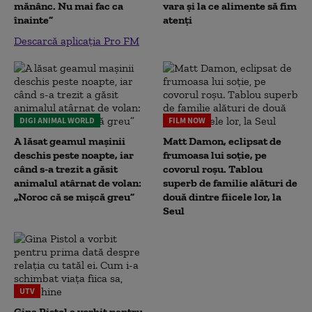
mănânc. Nu mai fac ca
vara și la ce alimente să fim
înainte”
atenți
Descarcă aplicația Pro FM
DIGI ANIMAL WORLD
FILM NOW
A lăsat geamul mașinii
Matt Damon, eclipsat de
deschis peste noapte, iar
frumoasa lui soție, pe
când s-a trezit a găsit
covorul roșu. Tablou
animalul atârnat de volan:
superb de familie alături de
„Noroc că se mișcă greu”
două dintre fiicele lor, la
Seul
UTV
Gina Pistol a vorbit pentru