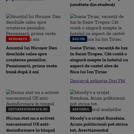
jumătate din studenţi
NEWSWEEK
DIGI FM
Anunțul lui Nicușor Dan
Ioana Țiriac, vacanță de lux
deschide calea spre
în Saint-Tropez. Cât costă o
creșterea pensiilor.
singură noapte la hotelul cu
Pensionarii, prima veste
aspect de castel ales de
bună după 2 ani
fiica lui Ion Țiriac
Descarcă aplicația Digi FM
EDITIADEDIMINEATA.RO
ADEVARUL
Niciun stat nu a activat
Moody’s a cruțat România.
mecanismul UE anti-
Acum politicienii pot strica
dezinformare în timpul
tot. Avertismentul