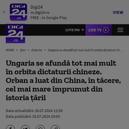
Digi24
VIEW
m.digi24.ro
FREE - In Google Play
LIVE TV
LIVE FM
HOME
Știri
Externe
Ungaria se afundă tot mai mult în orbita dictaturii chineze. Orban a luat din China, în tăcere, cel mai mare împrumut din istoria țării
Ungaria se afundă tot mai mult
în orbita dictaturii chineze.
Orban a luat din China, în tăcere,
cel mai mare împrumut din
istoria țării
Data actualizării:
26.07.2024 12:28
Data publicării:
25.07.2024 20:03