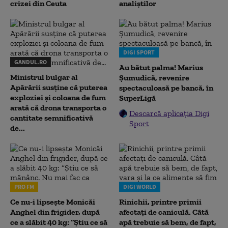
crizei din Ceuta
analiștilor
DIGI SPORT
GANDUL.RO
Au bătut palma! Marius
Ministrul bulgar al
Șumudică, revenire
Apărării susține că puterea
spectaculoasă pe bancă, în
exploziei și coloana de fum
SuperLigă
arată că drona transporta o
Descarcă aplicația Digi
cantitate semnificativă
Sport
de...
PRO FM
DIGI WORLD
Ce nu-i lipsește Monicăi
Rinichii, printre primii
Anghel din frigider, după
afectați de caniculă. Câtă
ce a slăbit 40 kg: “Știu ce să
apă trebuie să bem, de fapt,