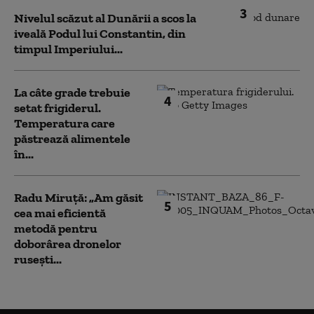
3
Nivelul scăzut al Dunării a scos la
iveală Podul lui Constantin, din
timpul Imperiului...
La câte grade trebuie
4
setat frigiderul.
Temperatura care
păstrează alimentele
în...
Radu Miruță: „Am găsit
5
cea mai eficientă
metodă pentru
doborârea dronelor
rusești...