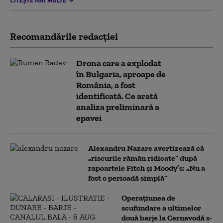
CITEȘTE MAI MULTE
Recomandările redacţiei
Drona care a explodat
în Bulgaria, aproape de
România, a fost
identificată. Ce arată
analiza preliminară a
epavei
Alexandru Nazare avertizează că
„riscurile rămân ridicate” după
rapoartele Fitch și Moody’s: „Nu a
fost o perioadă simplă”
Operațiunea de
scufundare a ultimelor
două barje la Cernavodă s-