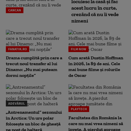
locuiesc la casă și fac
acest lucru în curte,
CANCAN
crezând că nu îi vede
nimeni
FANATIK.RO
FILM NOW
Drama cumplită prin care a
Cum arată Dustin Hoffman
trecut noul transfer al lui
în 2026, la 89 de ani. Cele
Dinamo: „Nu mai puteam
mai bune filme și rolurile
dormi nopțile”
de Oscar
ADEVĂRUL
PLAYTECH
„Antrenamentul” sezonului
Facultatea din România la
în Arctica: Un urs polar
care nu mai vrea nimeni să
folosește un bloc de gheață
înveţe. A pierdut aproape
pe post de halteră