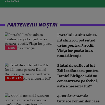
08.08.2026
PARTENERII NOȘTRI
Portalul Leului aduce
întâlniri cu potențial
uriaș pentru 3 zodii.
PE ROZ
Viața lor poate lua o
nouă direcție
Sfatul de suflet al lui
Edi Iordănescu pentru
Daniel Bîrligea: „Să se
FANATIK.RO
concentreze pe fotbal,
asta e meseria lui!”
4.000 lei amendă
tuturor românilor care