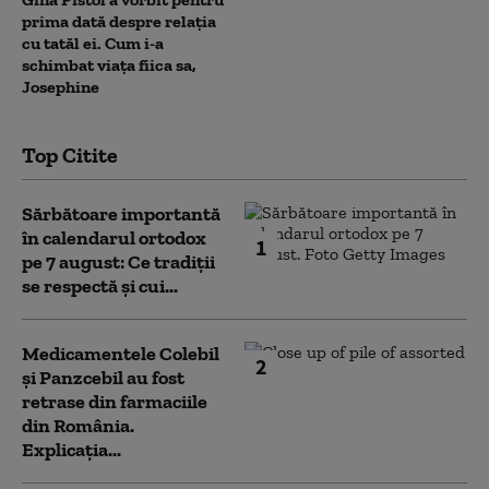
prima dată despre relația
cu tatăl ei. Cum i-a
schimbat viața fiica sa,
Josephine
Top Citite
Sărbătoare importantă
în calendarul ortodox
1
pe 7 august: Ce tradiții
se respectă și cui...
Medicamentele Colebil
2
și Panzcebil au fost
retrase din farmaciile
din România.
Explicația...