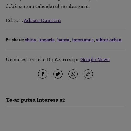
dobânzii sau calendarul rambursării.
Editor :
Adrian Dumitru
Etichete:
china
ungaria
banca
imprumut
viktor orban
Urmărește știrile Digi24.ro și pe
Google News
Te-ar putea interesa și:
Partidul lui Peter
Magyar a anunțat pe
cine propune pentru