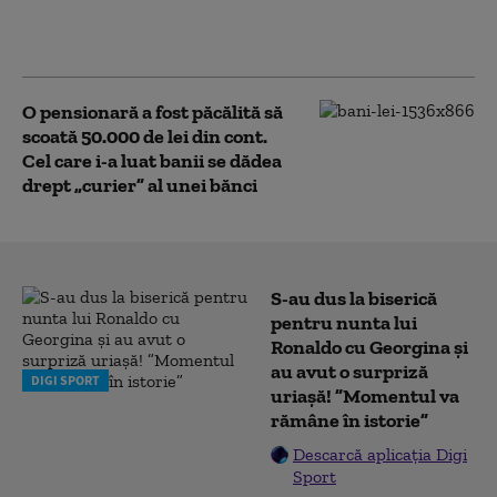
se apropie de 42 °C. Restricții
privind consumul de apă
O pensionară a fost păcălită să
scoată 50.000 de lei din cont.
Cel care i-a luat banii se dădea
drept „curier” al unei bănci
S-au dus la biserică
pentru nunta lui
Ronaldo cu Georgina și
au avut o surpriză
DIGI SPORT
uriașă! ”Momentul va
rămâne în istorie”
Descarcă aplicația Digi
Sport