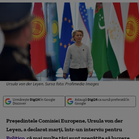
Ursula von der Leyen. Sursa foto: Profimedia Images
Urmărește
Digi24
în Google
Adaugă
Digi24
ca sursă preferată în
Discover
Google
Președintele Comisiei Europene, Ursula von der
Leyen, a declarat marți, într-un interviu pentru
Politico
, că mai multe țări sunt pregătite să lucreze