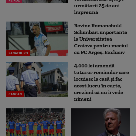
PE ROZ
următorii 25 de ani
împreună
Revine Romanchuk!
Schimbări importante
la Universitatea
Craiova pentru meciul
cu FC Argeş. Exclusiv
FANATIK.RO
4.000 lei amendă
tuturor românilor care
locuiesc la casă și fac
acest lucru în curte,
crezând că nu îi vede
CANCAN
nimeni