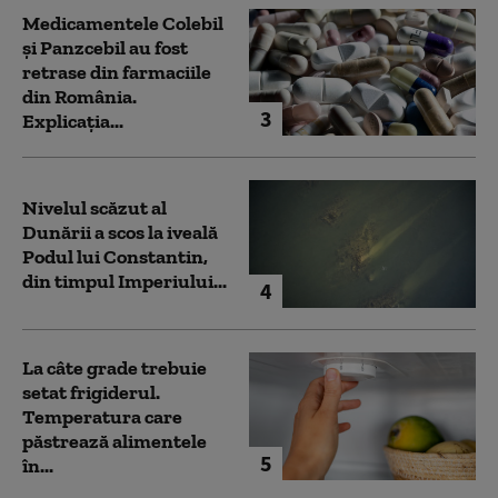
Medicamentele Colebil
și Panzcebil au fost
retrase din farmaciile
din România.
3
Explicația...
Nivelul scăzut al
Dunării a scos la iveală
Podul lui Constantin,
din timpul Imperiului...
4
La câte grade trebuie
setat frigiderul.
Temperatura care
păstrează alimentele
5
în...