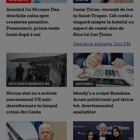
Anunțul lui Nicușor Dan
Ioana Țiriac, vacanță de lux
deschide calea spre
în Saint-Tropez. Cât costă o
creșterea pensiilor.
singură noapte la hotelul cu
Pensionarii, prima veste
aspect de castel ales de
bună după 2 ani
fiica lui Ion Țiriac
Descarcă aplicația Digi FM
EDITIADEDIMINEATA.RO
ADEVARUL
Niciun stat nu a activat
Moody’s a cruțat România.
mecanismul UE anti-
Acum politicienii pot strica
dezinformare în timpul
tot. Avertismentul
crizei din Ceuta
analiștilor