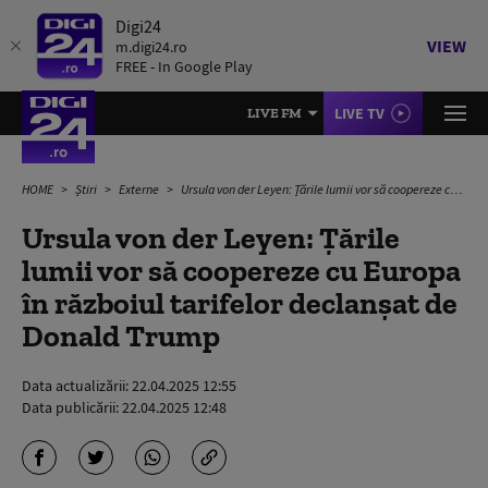
Digi24
VIEW
m.digi24.ro
FREE - In Google Play
LIVE TV
LIVE FM
HOME
Știri
Externe
Ursula von der Leyen: Țările lumii vor să coopereze cu Europa în războiul tarifelor declanșat de Donald Trump
Ursula von der Leyen: Țările
lumii vor să coopereze cu Europa
în războiul tarifelor declanșat de
Donald Trump
Data actualizării:
22.04.2025 12:55
Data publicării:
22.04.2025 12:48