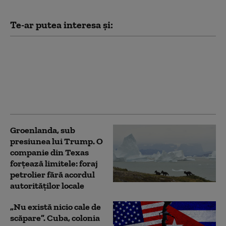
Te-ar putea interesa și:
Todd Blanche, fostul
avocat al lui Trump,
confirmat procuror
general al SUA. Vot la
limită în Senat
Groenlanda, sub
presiunea lui Trump. O
companie din Texas
forțează limitele: foraj
petrolier fără acordul
autorităților locale
„Nu există nicio cale de
scăpare”. Cuba, colonia