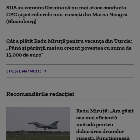
SUA au convins Ucraina să nu mai atace conducta
CPC şi petrolierele non-ruseşti din Marea Neagră
(Bloomberg)
Cât a plătit Radu Miruță pentru vacanța din Turcia:
„Până și părinții mei au crezut povestea cu suma de
15.000 de euro”
CITEȘTE MAI MULTE
Recomandările redacţiei
Radu Miruță: „Am găsit
cea mai eficientă
metodă pentru
doborârea dronelor
rusești. Funcționează