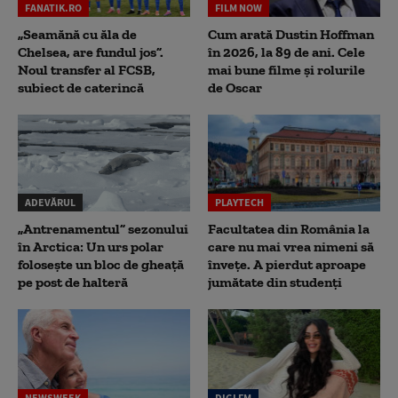
FANATIK.RO
FILM NOW
„Seamănă cu ăla de
Cum arată Dustin Hoffman
Chelsea, are fundul jos”.
în 2026, la 89 de ani. Cele
Noul transfer al FCSB,
mai bune filme și rolurile
subiect de caterincă
de Oscar
ADEVĂRUL
PLAYTECH
„Antrenamentul” sezonului
Facultatea din România la
în Arctica: Un urs polar
care nu mai vrea nimeni să
folosește un bloc de gheață
înveţe. A pierdut aproape
pe post de halteră
jumătate din studenţi
NEWSWEEK
DIGI FM