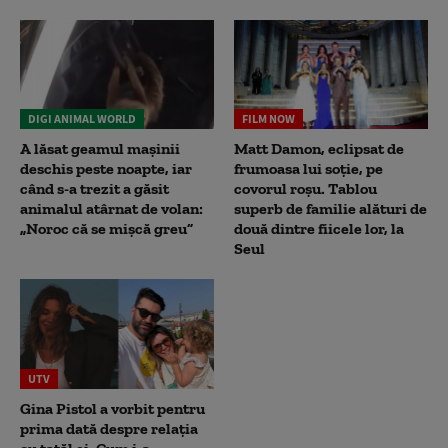
DIGI ANIMAL WORLD
FILM NOW
A lăsat geamul mașinii
Matt Damon, eclipsat de
deschis peste noapte, iar
frumoasa lui soție, pe
când s-a trezit a găsit
covorul roșu. Tablou
animalul atârnat de volan:
superb de familie alături de
„Noroc că se mișcă greu”
două dintre fiicele lor, la
Seul
UTV
Gina Pistol a vorbit pentru
prima dată despre relația