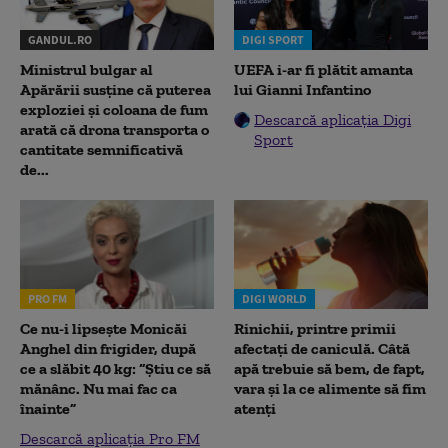
GANDUL.RO
DIGI SPORT
Ministrul bulgar al
UEFA i-ar fi plătit amanta
Apărării susține că puterea
lui Gianni Infantino
exploziei și coloana de fum
Descarcă aplicația Digi
arată că drona transporta o
Sport
cantitate semnificativă
de...
PRO FM
DIGI WORLD
Ce nu-i lipsește Monicăi
Rinichii, printre primii
Anghel din frigider, după
afectați de caniculă. Câtă
ce a slăbit 40 kg: “Știu ce să
apă trebuie să bem, de fapt,
mănânc. Nu mai fac ca
vara și la ce alimente să fim
înainte”
atenți
Descarcă aplicația Pro FM