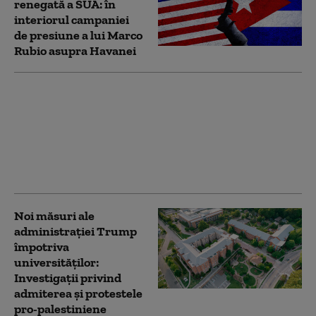
renegată a SUA: în
interiorul campaniei
de presiune a lui Marco
Rubio asupra Havanei
Iranul vrea să-l țină în
șah pe Trump până la
alegerile de la
jumătatea mandatului.
Ce speră să obțină: „Va
continua să facă jocuri”
Noi măsuri ale
administrației Trump
împotriva
universităților:
Investigații privind
admiterea și protestele
pro-palestiniene