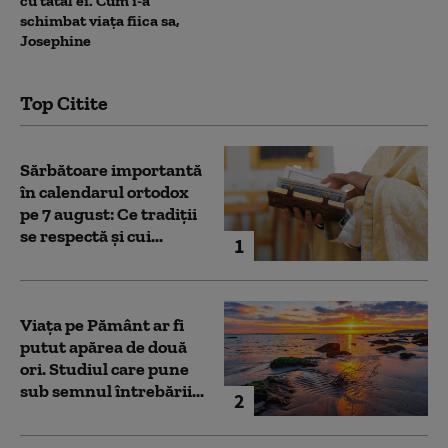
cu tatăl ei. Cum i-a
schimbat viața fiica sa,
Josephine
Top Citite
Sărbătoare importantă
în calendarul ortodox
pe 7 august: Ce tradiții
se respectă și cui...
1
Viața pe Pământ ar fi
putut apărea de două
ori. Studiul care pune
sub semnul întrebării...
2