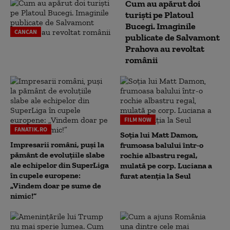
Cum au apărut doi
turiști pe Platoul
Bucegi. Imaginile
CANCAN
publicate de Salvamont
Prahova au revoltat
românii
FILM NOW
FANATIK.RO
Soția lui Matt Damon,
Impresarii români, puși la
frumoasa balului într-o
pământ de evoluțiile slabe
rochie albastru regal,
ale echipelor din SuperLiga
mulată pe corp. Luciana a
în cupele europene:
furat atenția la Seul
„Vindem doar pe sume de
nimic!”