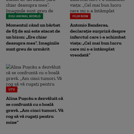
DIGI ANIMAL WORLD
FILM NOW
Momentul când un bărbat
Antonio Banderas,
de 65 de ani este atacat de
declarație surpriză despre
un bizon: „Era chiar
infarctul care i-a schimbat
deasupra mea”. Imaginile
viața: „Cel mai bun lucru
sunt greu de urmărit
care mi s-a întâmplat
vreodată”
UTV
Alina Pușcău a dezvăluit că
se confruntă cu o boală
gravă. „Am cinci tumori. Vă
rog să vă rugați pentru
mine”