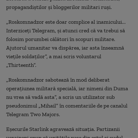
propagandiștilor și bloggerilor militari ruși.
„Roskomnadzor este doar complice al inamicului...
Interziceți Telegram, și atunci cred că va trebui să
folosim porumbei călători în scopuri militare.
Ajutorul umanitar va dispărea, iar asta înseamnă
viețile soldaților”, a mai scris voluntarul
„Thirteenth”.
„Roskomnadzor sabotează în mod deliberat
operațiunea militară specială, iar nimeni din Duma
nu vrea să vadă asta”, a scris un utilizator sub
pseudonimul „Mihail” în comentariile de pe canalul
Telegram Two Majors.
Eșecurile Starlink agravează situația. Partizanii
ucraineni spun că unitățile ruse din estul și sudul