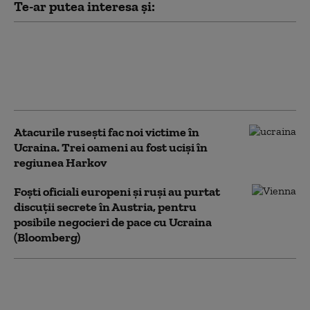
Te-ar putea interesa și:
Una dintre cele mai mari rafinării din
Rusia este în flăcări. A fost atacată de
drone ucrainene pentru a doua noapte
consecutiv
Atacurile rusești fac noi victime în
Ucraina. Trei oameni au fost uciși în
regiunea Harkov
Foști oficiali europeni și ruși au purtat
discuții secrete în Austria, pentru
posibile negocieri de pace cu Ucraina
(Bloomberg)
Ce a reușit campania de 40 de
zile a lui Zelenski și ce nu a