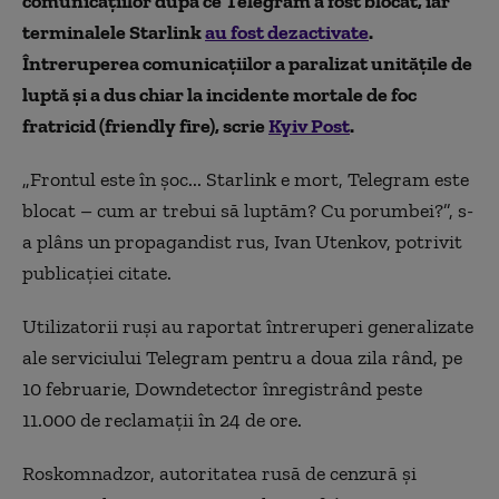
comunicațiilor după ce Telegram a fost blocat, iar
terminalele Starlink
au fost dezactivate
.
Întreruperea comunicațiilor a paralizat unitățile de
luptă și a dus chiar la incidente mortale de foc
fratricid
(friendly fire), scrie
Kyiv Post
.
„Frontul este în șoc... Starlink e mort, Telegram este
blocat – cum ar trebui să luptăm? Cu porumbei?”, s-
a plâns un propagandist rus, Ivan Utenkov, potrivit
publicației citate.
Utilizatorii ruși au raportat întreruperi generalizate
ale serviciului Telegram pentru a doua zila rând, pe
10 februarie, Downdetector înregistrând peste
11.000 de reclamații în 24 de ore.
Roskomnadzor, autoritatea rusă de cenzură și