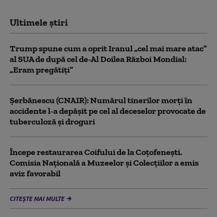
Ultimele știri
Trump spune cum a oprit Iranul „cel mai mare atac”
al SUA de după cel de-Al Doilea Război Mondial:
„Eram pregătiți”
Şerbănescu (CNAIR): Numărul tinerilor morţi în
accidente l-a depăşit pe cel al deceselor provocate de
tuberculoză şi droguri
Începe restaurarea Coifului de la Coțofenești.
Comisia Naţională a Muzeelor şi Colecţiilor a emis
aviz favorabil
CITEȘTE MAI MULTE