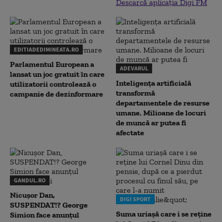
Descarcă aplicația Digi FM
EDITIADEDIMINEATA.RO
Parlamentul European a
ADEVARUL
lansat un joc gratuit în care
Inteligența artificială
utilizatorii controlează o
transformă
campanie de dezinformare
departamentele de resurse
umane. Milioane de locuri
de muncă ar putea fi
afectate
GANDUL.RO
Nicușor Dan,
DIGI SPORT
SUSPENDAT!? George
Suma uriașă care i se reține
Simion face anunțul