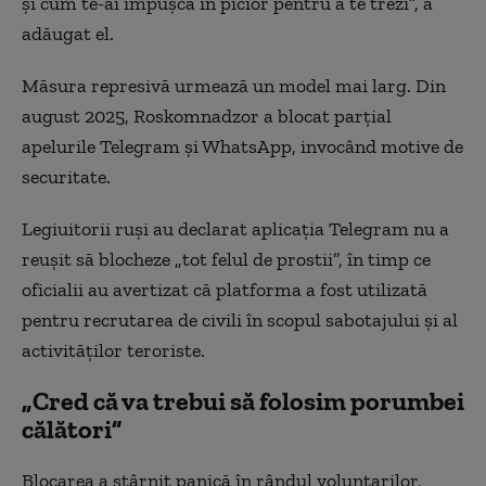
și cum te-ai împușca în picior pentru a te trezi”, a
adăugat el.
Măsura represivă urmează un model mai larg. Din
august 2025, Roskomnadzor a blocat parțial
apelurile Telegram și WhatsApp, invocând motive de
securitate.
Legiuitorii ruși au declarat aplicația Telegram nu a
reușit să blocheze „tot felul de prostii”, în timp ce
oficialii au avertizat că platforma a fost utilizată
pentru recrutarea de civili în scopul sabotajului și al
activităților teroriste.
„Cred că va trebui să folosim porumbei
călători”
Blocarea a stârnit panică în rândul voluntarilor,