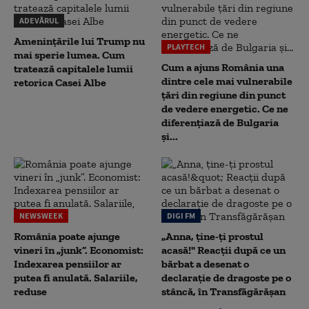
ADEVĂRUL
Amenințările lui Trump nu
PLAYTECH
mai sperie lumea. Cum
Cum a ajuns România una
tratează capitalele lumii
dintre cele mai vulnerabile
retorica Casei Albe
țări din regiune din punct
de vedere energetic. Ce ne
diferențiază de Bulgaria
și...
NEWSWEEK
DIGI FM
România poate ajunge
„Anna, ţine-ţi prostul
vineri în „junk”. Economist:
acasă!" Reacţii după ce un
Indexarea pensiilor ar
bărbat a desenat o
putea fi anulată. Salariile,
declaraţie de dragoste pe o
reduse
stâncă, în Transfăgărăşan