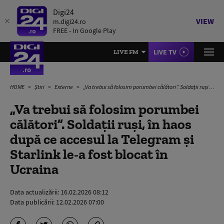
Digi24
VIEW
m.digi24.ro
FREE - In Google Play
LIVE TV
LIVE FM
HOME
Știri
Externe
„Va trebui să folosim porumbei călători”. Soldații ruși, în haos după ce accesul la Telegram și Starlink le-a fost blocat în Ucraina
„Va trebui să folosim porumbei
călători”. Soldații ruși, în haos
după ce accesul la Telegram și
Starlink le-a fost blocat în
Ucraina
Data actualizării:
16.02.2026 08:12
Data publicării:
12.02.2026 07:00