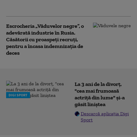
reușit. Adâncimea strategică a
Rusiei nu mai există
Escrocheria „Văduvelor negre”, o
adevărată industrie în Rusia.
Căsătorii cu proaspeți recruți,
pentru a încasa indemnizaţia de
deces
La 3 ani de la divorț,
"cea mai frumoasă
DIGI SPORT
actriță din lume" și-a
găsit liniștea
Descarcă aplicația Digi
Sport