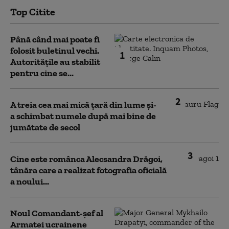
Top Citite
Până când mai poate fi
folosit buletinul vechi.
1
Autoritățile au stabilit
pentru cine se...
2
A treia cea mai mică țară din lume și-
a schimbat numele după mai bine de
jumătate de secol
3
Cine este românca Alecsandra Drăgoi,
tânăra care a realizat fotografia oficială
a noului...
Noul Comandant-șef al
Armatei ucrainene