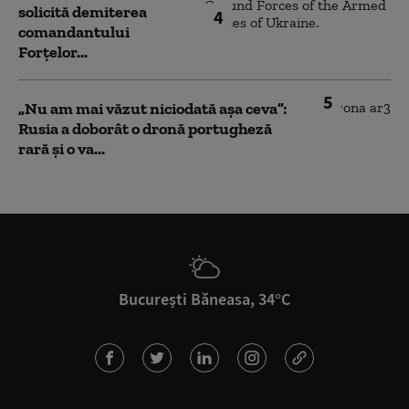
solicită demiterea
4
comandantului
Forțelor...
5
„Nu am mai văzut niciodată așa ceva”:
Rusia a doborât o dronă portugheză
rară și o va...
București Băneasa, 34°C