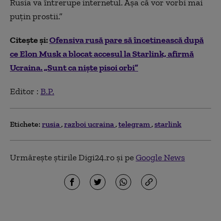
Rusia va întrerupe internetul. Așa că vor vorbi mai
puțin prostii.”
Citește și:
Ofensiva rusă pare să încetinească după
ce Elon Musk a blocat accesul la Starlink, afirmă
Ucraina. „Sunt ca nişte pisoi orbi”
Editor :
B.P.
Etichete:
rusia
razboi ucraina
telegram
starlink
Urmărește știrile Digi24.ro și pe
Google News