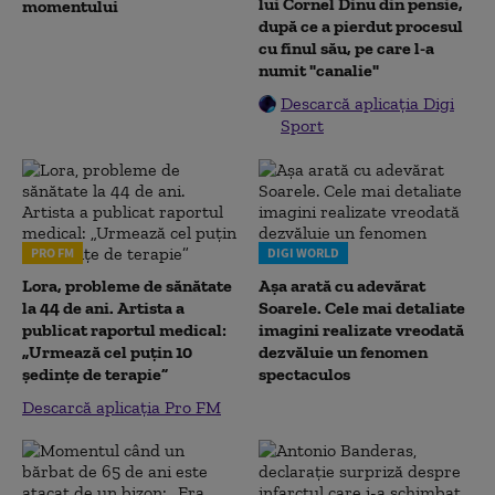
lui Cornel Dinu din pensie,
momentului
după ce a pierdut procesul
cu finul său, pe care l-a
numit "canalie"
Descarcă aplicația Digi
Sport
PRO FM
DIGI WORLD
Lora, probleme de sănătate
Așa arată cu adevărat
la 44 de ani. Artista a
Soarele. Cele mai detaliate
publicat raportul medical:
imagini realizate vreodată
„Urmează cel puțin 10
dezvăluie un fenomen
ședințe de terapie”
spectaculos
Descarcă aplicația Pro FM