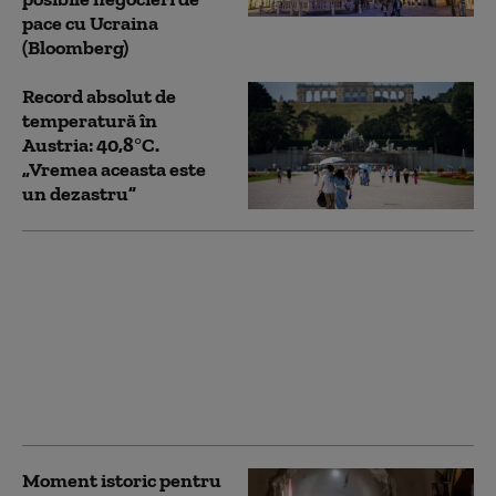
pace cu Ucraina
(Bloomberg)
Record absolut de
temperatură în
Austria: 40,8°C.
„Vremea aceasta este
un dezastru”
Ce se întâmplă cu
metroul și trenurile
CFR, în contextul crizei
energetice. Radu
Miruță: „Măsurile se
analizează de la coada
listei”
Moment istoric pentru