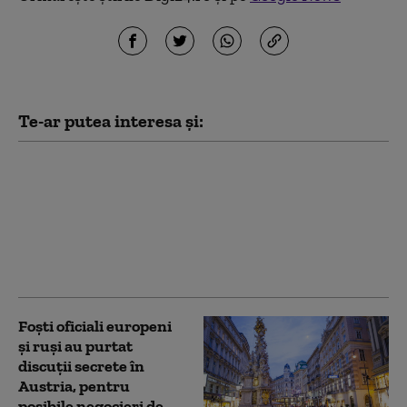
Te-ar putea interesa și:
Patru țări din UE
rămân neutre în timp
ce Europa se
reînarmează. Marele
test care le-ar putea
schimba strategia
Foști oficiali europeni
și ruși au purtat
discuții secrete în
Austria, pentru
posibile negocieri de