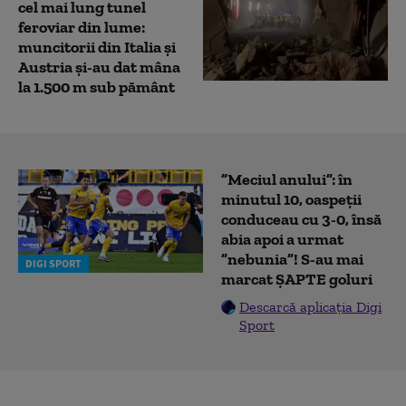
cel mai lung tunel
feroviar din lume:
muncitorii din Italia și
Austria și-au dat mâna
la 1.500 m sub pământ
”Meciul anului”: în
minutul 10, oaspeții
conduceau cu 3-0, însă
abia apoi a urmat
”nebunia”! S-au mai
DIGI SPORT
marcat ȘAPTE goluri
Descarcă aplicația Digi
Sport