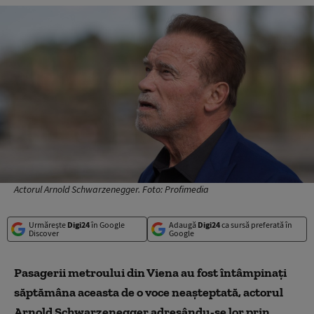
Actorul Arnold Schwarzenegger. Foto: Profimedia
Urmărește
Digi24
în Google
Adaugă
Digi24
ca sursă preferată în
Discover
Google
Pasagerii metroului din Viena au fost întâmpinați
săptămâna aceasta de o voce neașteptată, actorul
Arnold Schwarzenegger adresându-se lor prin