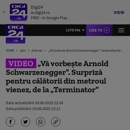
Digi24
VIEW
m.digi24.ro
FREE - In Google Play
LIVE TV
LIVE FM
HOME
Știri
Externe
„Vă vorbește Arnold Schwarzenegger”. Surpriză pentru călătorii din metroul vienez, de la „Terminator”
VIDEO
„Vă vorbește Arnold
Schwarzenegger”. Surpriză
pentru călătorii din metroul
vienez, de la „Terminator”
Data actualizării:
03.06.2025 22:14
Data publicării:
03.06.2025 22:12