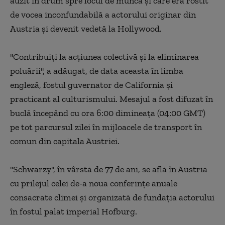
auzit în drum spre locul de muncă şi care era rostit
de vocea inconfundabilă a actorului originar din
Austria şi devenit vedetă la Hollywood.
''Contribuiţi la acţiunea colectivă şi la eliminarea
poluării'', a adăugat, de data aceasta în limba
engleză, fostul guvernator de California şi
practicant al culturismului. Mesajul a fost difuzat în
buclă începând cu ora 6:00 dimineaţa (04:00 GMT)
pe tot parcursul zilei în mijloacele de transport în
comun din capitala Austriei.
''Schwarzy'', în vârstă de 77 de ani, se află în Austria
cu prilejul celei de-a noua conferinţe anuale
consacrate climei şi organizată de fundaţia actorului
în fostul palat imperial Hofburg.