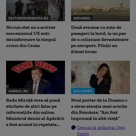
EDITIADEDIMINEATA.RO
ADEVARUL
Niciun stat nu a activat
Două avioane cu sute de
mecanismul UE anti-
pasageri la bord, la un pas
dezinformare în timpul
de o coliziune devastatoare
crizei din Ceuta
pe aeroport. Piloții au
frânat brusc
GANDUL.RO
DIGI SPORT
Radu Miruţă vrea să pună
Noul portar de la Dinamo i-
etichete de știri false pe
a atras atenția unei actrițe
informațiile din online.
din România: ”Am fost
Ministrul demis al Apărării
împreună în altă viață”
a fost acuzat în repetate...
Descarcă aplicația Digi
Sport