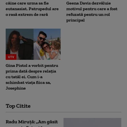
câine care urma sa fie
Geena Davis dezvăluie
eutanasiat. Patrupedul are
motivul pentru care a fost
o rasă extrem de rară
refuzată pentru un rol
principal
UTV
Gina Pistol a vorbit pentru
prima dată despre relația
cu tatăl ei. Cum i-a
schimbat viața fiica sa,
Josephine
Top Citite
Radu Miruță: „Am găsit