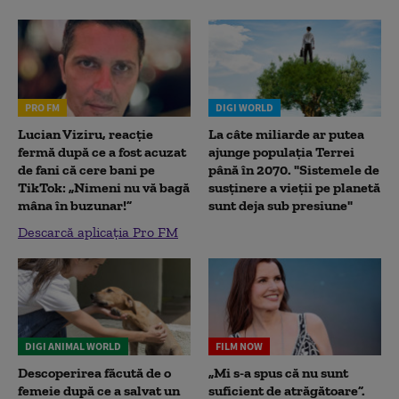
PRO FM
DIGI WORLD
Lucian Viziru, reacție
La câte miliarde ar putea
fermă după ce a fost acuzat
ajunge populația Terrei
de fani că cere bani pe
până în 2070. "Sistemele de
TikTok: „Nimeni nu vă bagă
susținere a vieții pe planetă
mâna în buzunar!”
sunt deja sub presiune"
Descarcă aplicația Pro FM
DIGI ANIMAL WORLD
FILM NOW
Descoperirea făcută de o
„Mi s-a spus că nu sunt
femeie după ce a salvat un
suficient de atrăgătoare”.