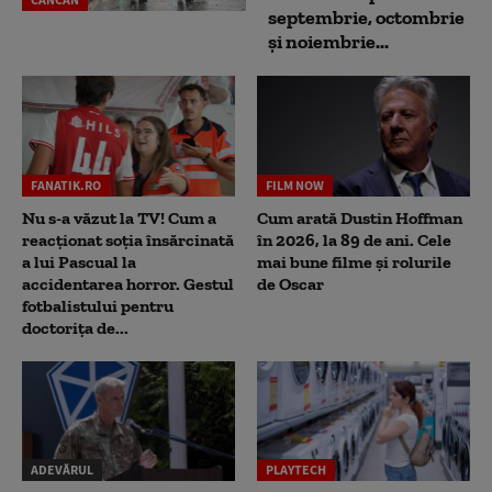
septembrie, octombrie
și noiembrie...
FANATIK.RO
FILM NOW
Nu s-a văzut la TV! Cum a
Cum arată Dustin Hoffman
reacţionat soţia însărcinată
în 2026, la 89 de ani. Cele
a lui Pascual la
mai bune filme și rolurile
accidentarea horror. Gestul
de Oscar
fotbalistului pentru
doctoriţa de...
ADEVĂRUL
PLAYTECH