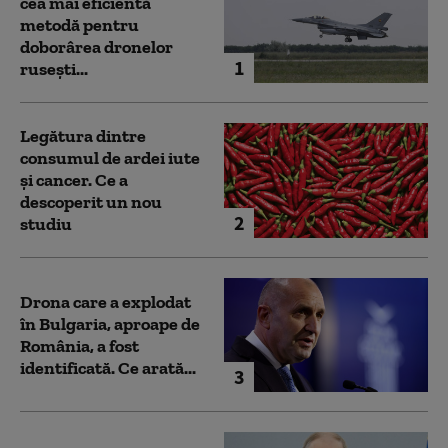
cea mai eficientă
metodă pentru
doborârea dronelor
1
rusești...
Legătura dintre
consumul de ardei iute
și cancer. Ce a
descoperit un nou
2
studiu
Drona care a explodat
în Bulgaria, aproape de
România, a fost
identificată. Ce arată...
3