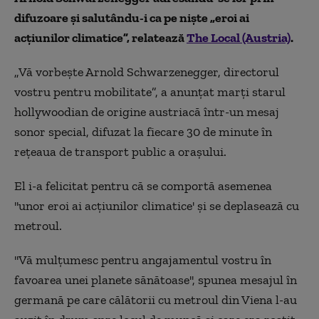
difuzoare și salutându-i ca pe niște „eroi ai
acțiunilor climatice”, relatează
The Local (Austria)
.
„Vă vorbește Arnold Schwarzenegger, directorul
vostru pentru mobilitate”, a anunțat marți starul
hollywoodian de origine austriacă într-un mesaj
sonor special, difuzat la fiecare 30 de minute în
rețeaua de transport public a orașului.
El i-a felicitat pentru că se comportă asemenea
''unor eroi ai acțiunilor climatice' şi se deplasează cu
metroul.
''Vă mulţumesc pentru angajamentul vostru în
favoarea unei planete sănătoase'', spunea mesajul în
germană pe care călătorii cu metroul din Viena l-au