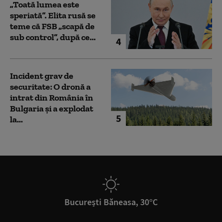
„Toată lumea este
speriată”. Elita rusă se
teme că FSB „scapă de
sub control”, după ce...
4
Incident grav de
securitate: O dronă a
intrat din România în
Bulgaria şi a explodat
5
la...
București Băneasa, 30°C