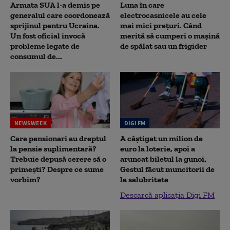
Armata SUA l-a demis pe
Luna în care
generalul care coordonează
electrocasnicele au cele
sprijinul pentru Ucraina.
mai mici prețuri. Când
Un fost oficial invocă
merită să cumperi o mașină
probleme legate de
de spălat sau un frigider
consumul de...
NEWSWEEK
DIGI FM
Care pensionari au dreptul
A câștigat un milion de
la pensie suplimentară?
euro la loterie, apoi a
Trebuie depusă cerere să o
aruncat biletul la gunoi.
primești? Despre ce sume
Gestul făcut muncitorii de
vorbim?
la salubritate
Descarcă aplicația Digi FM