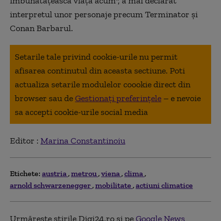
îmbunătăţească viaţa acum'', a mai declarat
interpretul unor personaje precum Terminator şi
Conan Barbarul.
Setarile tale privind cookie-urile nu permit
afisarea continutul din aceasta sectiune. Poti
actualiza setarile modulelor coookie direct din
browser sau de
Gestionați preferințele
– e nevoie
sa accepti cookie-urile social media
Editor :
Marina Constantinoiu
Etichete:
austria
metrou
viena
clima
arnold schwarzenegger
mobilitate
actiuni climatice
Urmărește știrile Digi24.ro și pe
Google News