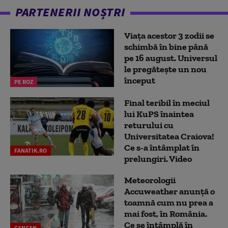
PARTENERII NOȘTRI
Viața acestor 3 zodii se
schimbă în bine până
pe 16 august. Universul
le pregătește un nou
început
PE ROZ
Final teribil în meciul
lui KuPS înaintea
returului cu
Universitatea Craiova!
Ce s-a întâmplat în
FANATIK.RO
prelungiri. Video
Meteorologii
Accuweather anunță o
toamnă cum nu prea a
mai fost, în România.
Ce se întâmplă în
CANCAN