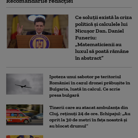
Recomandările redacţiei
Ce soluții există la criza
politică și calculele lui
Nicușor Dan. Daniel
Funeriu:
„Matematicienii au
luxul să poată rămâne
în abstract”
Ipoteza unui sabotor pe teritoriul
României în cazul dronei prăbușite în
Bulgaria, luată în calcul. Ce scrie
presa bulgară
Tinerii care au atacat ambulanța din
Cluj, reținuți 24 de ore. Echipajul: „Au
oprit la 30 de metri în fața noastră și
au blocat drumul”