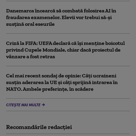
Danemarca încearcă să combată folosirea AI în
fraudarea examenelor. Elevii vor trebui să-şi
susţină oral eseurile
Criză la FIFA: UEFA declară că îşi menţine boicotul
privind Cupele Mondiale, chiar dacă proiectul de
vânzare a fost retras
Cel mai recent sondaj de opinie: Câți ucraineni
susțin aderarea la UE și câți sprijină intrarea în
NATO. Ambele preferințe, în scădere
CITEȘTE MAI MULTE
Recomandările redacţiei