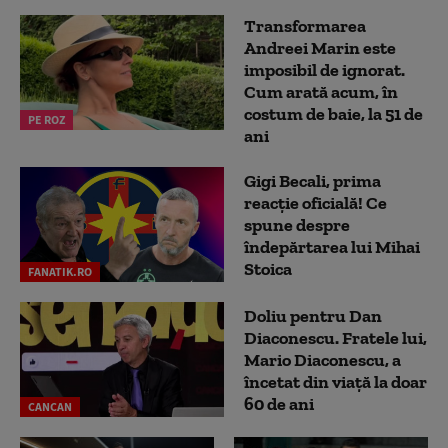
Transformarea
Andreei Marin este
imposibil de ignorat.
Cum arată acum, în
costum de baie, la 51 de
PE ROZ
ani
Gigi Becali, prima
reacție oficială! Ce
spune despre
îndepărtarea lui Mihai
Stoica
FANATIK.RO
Doliu pentru Dan
Diaconescu. Fratele lui,
Mario Diaconescu, a
încetat din viață la doar
60 de ani
CANCAN