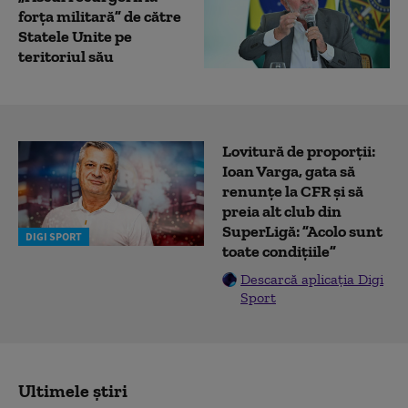
forţa militară” de către
Statele Unite pe
teritoriul său
Lovitură de proporții:
Ioan Varga, gata să
renunțe la CFR și să
preia alt club din
SuperLigă: ”Acolo sunt
DIGI SPORT
toate condițiile”
Descarcă aplicația Digi
Sport
Ultimele știri