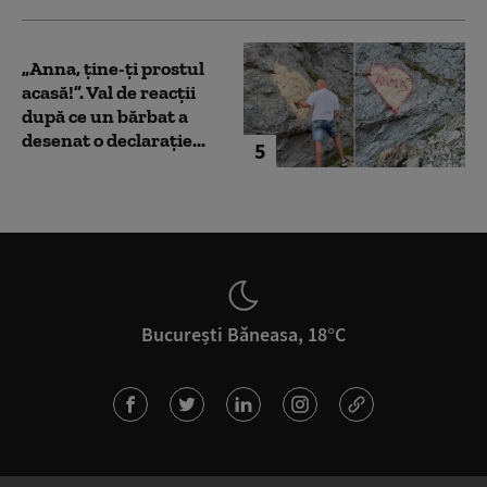
„Anna, ţine-ţi prostul
acasă!”. Val de reacții
după ce un bărbat a
desenat o declarație...
5
București Băneasa, 18°C