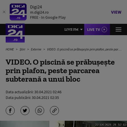
Digi24
VIEW
m.digi24.ro
FREE - In Google Play
LIVE TV
LIVE FM
HOME
Știri
Externe
VIDEO. O piscină se prăbușește prin plafon, peste parcarea subterană a unui bloc
VIDEO. O piscină se prăbușește
prin plafon, peste parcarea
subterană a unui bloc
Data actualizării:
30.04.2021 02:46
Data publicării:
30.04.2021 02:35