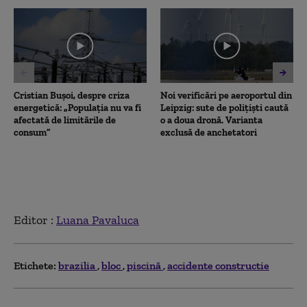
39
seconds
Cristian Bușoi, despre criza
Noi verificări pe aeroportul din
energetică: „Populația nu va fi
Leipzig: sute de polițiști caută
afectată de limitările de
o a doua dronă. Varianta
consum”
exclusă de anchetatori
Editor :
Luana Pavaluca
Etichete:
brazilia
bloc
piscină
accidente constructie