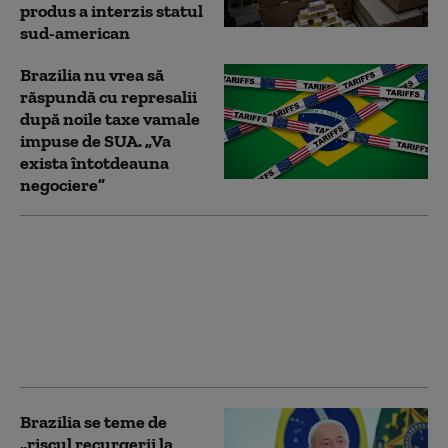
produs a interzis statul
sud-american
Brazilia nu vrea să
răspundă cu represalii
după noile taxe vamale
impuse de SUA. „Va
exista întotdeauna
negociere”
Curtea Supremă a
Braziliei îi interzice lui
Javier Milei să îl
viziteze pe fostul
preşedinte Jair
Bolsonaro
Brazilia se teme de
„riscul recurgerii la