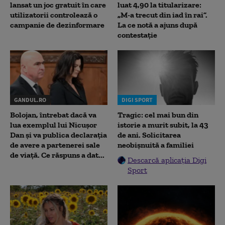
lansat un joc gratuit în care
luat 4,90 la titularizare:
utilizatorii controlează o
„M-a trecut din iad în rai”.
campanie de dezinformare
La ce notă a ajuns după
contestație
GANDUL.RO
DIGI SPORT
Bolojan, întrebat dacă va
Tragic: cel mai bun din
lua exemplul lui Nicușor
istorie a murit subit, la 43
Dan și va publica declarația
de ani. Solicitarea
de avere a partenerei sale
neobișnuită a familiei
de viață. Ce răspuns a dat...
Descarcă aplicația Digi
Sport