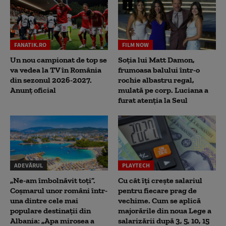
FANATIK.RO
FILM NOW
Un nou campionat de top se
Soția lui Matt Damon,
va vedea la TV în România
frumoasa balului într-o
din sezonul 2026-2027.
rochie albastru regal,
Anunț oficial
mulată pe corp. Luciana a
furat atenția la Seul
ADEVĂRUL
PLAYTECH
„Ne-am îmbolnăvit toți”.
Cu cât îți crește salariul
Coșmarul unor români într-
pentru fiecare prag de
una dintre cele mai
vechime. Cum se aplică
populare destinații din
majorările din noua Lege a
Albania: „Apa mirosea a
salarizării după 3, 5, 10, 15