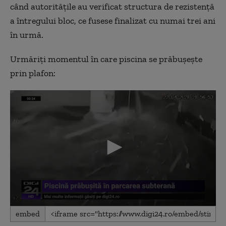
când autoritățile au
verificat structura de rezistență
a întregului bloc, ce fusese finalizat cu numai trei ani
în urmă.
Urmăriți momentul în care piscina se prăbușește
prin plafon:
0
embed
seconds
of