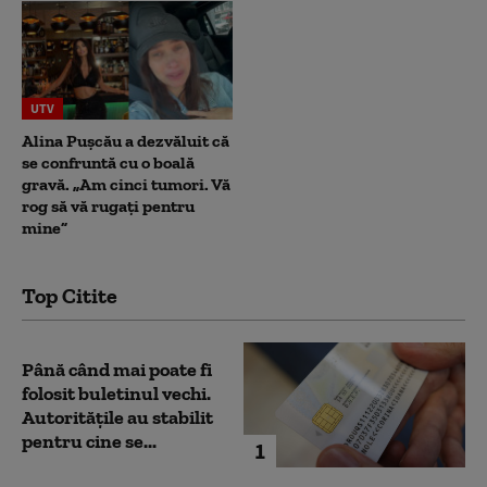
UTV
Alina Pușcău a dezvăluit că
se confruntă cu o boală
gravă. „Am cinci tumori. Vă
rog să vă rugați pentru
mine”
Top Citite
Până când mai poate fi
folosit buletinul vechi.
Autoritățile au stabilit
pentru cine se...
1