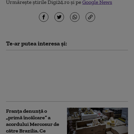
Urmărește știrile Digi24.ro și pe
Google News
Te-ar putea interesa și:
Scandal între Brazilia
și Argentina: Milei l-a
numit pe Lula „hoț” și
„condamnat”. Cum au
răspuns autoritățile
braziliene
Franța denunță o
„primă încălcare” a
acordului Mercosur de
către Brazilia. Ce