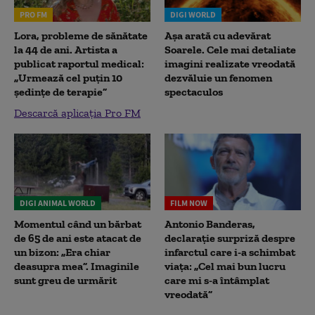
PRO FM
DIGI WORLD
Lora, probleme de sănătate
Așa arată cu adevărat
la 44 de ani. Artista a
Soarele. Cele mai detaliate
publicat raportul medical:
imagini realizate vreodată
„Urmează cel puțin 10
dezvăluie un fenomen
ședințe de terapie”
spectaculos
Descarcă aplicația Pro FM
DIGI ANIMAL WORLD
FILM NOW
Momentul când un bărbat
Antonio Banderas,
de 65 de ani este atacat de
declarație surpriză despre
un bizon: „Era chiar
infarctul care i-a schimbat
deasupra mea”. Imaginile
viața: „Cel mai bun lucru
sunt greu de urmărit
care mi s-a întâmplat
vreodată”