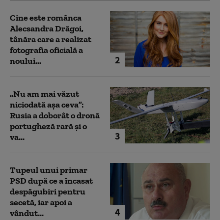
Cine este românca
Alecsandra Drăgoi,
tânăra care a realizat
fotografia oficială a
2
noului...
„Nu am mai văzut
niciodată așa ceva”:
Rusia a doborât o dronă
portugheză rară și o
3
va...
Tupeul unui primar
PSD după ce a încasat
despăgubiri pentru
secetă, iar apoi a
4
vândut...