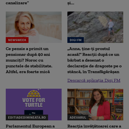
canalizare”
și...
NEWSWEEK
DIGI FM
Ce pensie a primit un
„Anna, ţine-ţi prostul
pensionar după 40 ani
acasă!" Reacţii după ce un
munciți? Noroc cu
bărbat a desenat o
punctele de stabilitate.
declaraţie de dragoste pe o
Altfel, era foarte mică
stâncă, în Transfăgărăşan
Descarcă aplicația Digi FM
EDITIADEDIMINEATA.RO
ADEVARUL
Parlamentul European a
Reacția învățătoarei care a