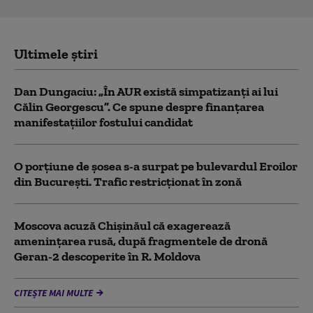
Ultimele știri
Dan Dungaciu: „În AUR există simpatizanți ai lui
Călin Georgescu”. Ce spune despre finanțarea
manifestațiilor fostului candidat
O porțiune de șosea s-a surpat pe bulevardul Eroilor
din București. Trafic restricționat în zonă
Moscova acuză Chișinăul că exagerează
amenințarea rusă, după fragmentele de dronă
Geran-2 descoperite în R. Moldova
CITEȘTE MAI MULTE