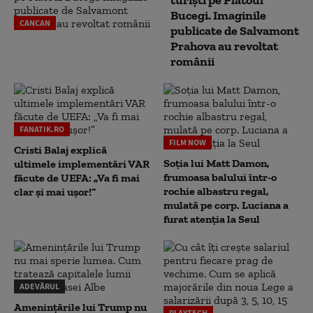
turiști pe Platoul
Bucegi. Imaginile
CANCAN
publicate de Salvamont
Prahova au revoltat
românii
FANATIK.RO
FILM NOW
Cristi Balaj explică
Soția lui Matt Damon,
ultimele implementări VAR
frumoasa balului într-o
făcute de UEFA: „Va fi mai
rochie albastru regal,
clar și mai ușor!”
mulată pe corp. Luciana a
furat atenția la Seul
ADEVĂRUL
Amenințările lui Trump nu
PLAYTECH