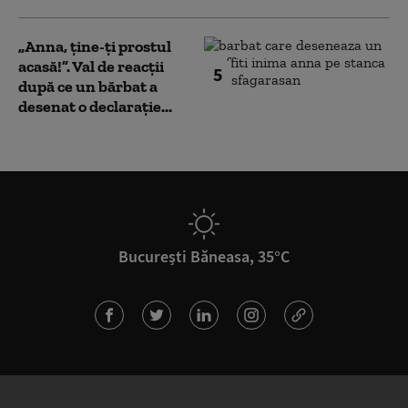
„Anna, ţine-ţi prostul
acasă!”. Val de reacții
5
după ce un bărbat a
desenat o declarație...
București Băneasa, 35°C