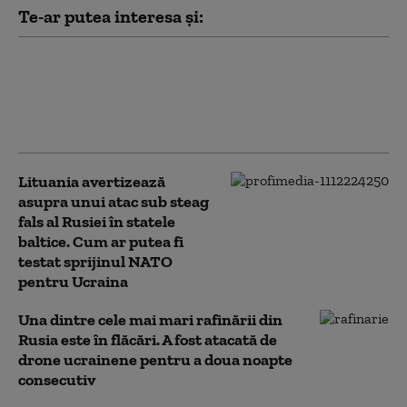
Te-ar putea interesa și:
Record istoric de căldură la
Budapesta, în timp ce Ungaria
se apropie de 42 °C. Restricții
privind consumul de apă
Lituania avertizează
asupra unui atac sub steag
fals al Rusiei în statele
baltice. Cum ar putea fi
testat sprijinul NATO
pentru Ucraina
Una dintre cele mai mari rafinării din
Rusia este în flăcări. A fost atacată de
drone ucrainene pentru a doua noapte
consecutiv