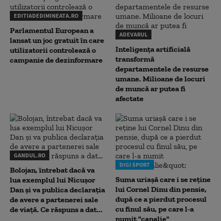
EDITIADEDIMINEATA.RO
Parlamentul European a
ADEVARUL
lansat un joc gratuit în care
Inteligența artificială
utilizatorii controlează o
transformă
campanie de dezinformare
departamentele de resurse
umane. Milioane de locuri
de muncă ar putea fi
afectate
GANDUL.RO
DIGI SPORT
Bolojan, întrebat dacă va
Suma uriașă care i se reține
lua exemplul lui Nicușor
lui Cornel Dinu din pensie,
Dan și va publica declarația
după ce a pierdut procesul
de avere a partenerei sale
cu finul său, pe care l-a
de viață. Ce răspuns a dat...
numit "canalie"