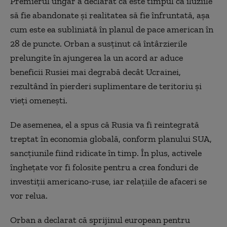
Premierul ungar a declarat că este timpul ca iluziile
să fie abandonate şi realitatea să fie înfruntată, aşa
cum este ea subliniată în planul de pace american în
28 de puncte. Orban a susţinut că întârzierile
prelungite în ajungerea la un acord ar aduce
beneficii Rusiei mai degrabă decât Ucrainei,
rezultând în pierderi suplimentare de teritoriu şi
vieţi omeneşti.
De asemenea, el a spus că Rusia va fi reintegrată
treptat în economia globală, conform planului SUA,
sancţiunile fiind ridicate în timp. În plus, activele
îngheţate vor fi folosite pentru a crea fonduri de
investiţii americano-ruse, iar relaţiile de afaceri se
vor relua.
Orban a declarat că sprijinul european pentru