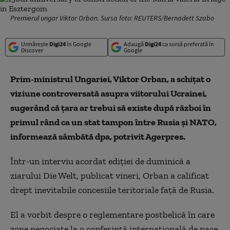
Premierul ungar Viktor Orban. Sursa foto: REUTERS/Bernadett Szabo
Urmărește
Digi24
în Google
Adaugă
Digi24
ca sursă preferată în
Discover
Google
Prim-ministrul Ungariei, Viktor Orban, a schiţat o
viziune controversată asupra viitorului Ucrainei,
sugerând că ţara ar trebui să existe după război în
primul rând ca un stat tampon între Rusia şi NATO,
informează sâmbătă dpa, potrivit Agerpres.
Într-un interviu acordat ediţiei de duminică a
ziarului Die Welt, publicat vineri, Orban a calificat
drept inevitabile concesiile teritoriale faţă de Rusia.
El a vorbit despre o reglementare postbelică în care
zone negociate la o conferinţă internaţională de pace