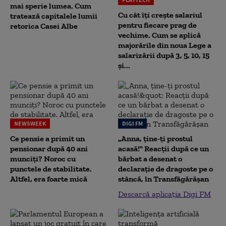
mai sperie lumea. Cum
Cu cât îți crește salariul
tratează capitalele lumii
pentru fiecare prag de
retorica Casei Albe
vechime. Cum se aplică
majorările din noua Lege a
salarizării după 3, 5, 10, 15
și...
NEWSWEEK
DIGI FM
Ce pensie a primit un
„Anna, ţine-ţi prostul
pensionar după 40 ani
acasă!" Reacţii după ce un
munciți? Noroc cu
bărbat a desenat o
punctele de stabilitate.
declaraţie de dragoste pe o
Altfel, era foarte mică
stâncă, în Transfăgărăşan
Descarcă aplicația Digi FM