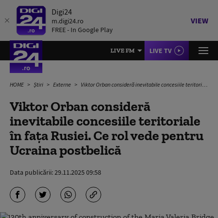
Digi24
VIEW
m.digi24.ro
FREE - In Google Play
LIVE TV
LIVE FM
HOME
Știri
Externe
Viktor Orban consideră inevitabile concesiile teritoriale în fața Rusiei. Ce rol vede pentru Ucraina postbelică
Viktor Orban consideră
inevitabile concesiile teritoriale
în fața Rusiei. Ce rol vede pentru
Ucraina postbelică
Data publicării:
29.11.2025 09:58