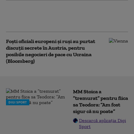
Atacurile rusești fac noi victime în
Ucraina. Trei oameni au fost uciși în
regiunea Harkov
Foști oficiali europeni și ruși au purtat
discuții secrete în Austria, pentru
posibile negocieri de pace cu Ucraina
(Bloomberg)
MM Stoica a
”tremurat” pentru fiica
DIGI SPORT
sa Teodora: ”Am fost
sigur că nu poate”
Descarcă aplicația Digi
Sport