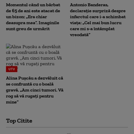
Momentul când un bărbat
Antonio Banderas,
de 65 de ani este atacat de
declarație surpriză despre
un bizon: „Era chiar
infarctul care i-a schimbat
deasupra mea”. Imaginile
viața: „Cel mai bun lucru
sunt greu de urmărit
care mi s-a întâmplat
vreodată”
UTV
Alina Pușcău a dezvăluit că
se confruntă cu o boală
gravă. „Am cinci tumori. Vă
rog să vă rugați pentru
mine”
Top Citite