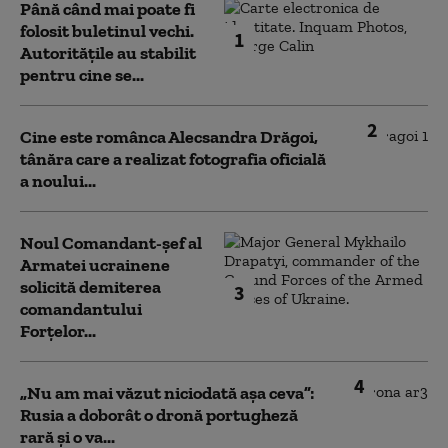
Până când mai poate fi
folosit buletinul vechi.
1
Autoritățile au stabilit
pentru cine se...
2
Cine este românca Alecsandra Drăgoi,
tânăra care a realizat fotografia oficială
a noului...
Noul Comandant-șef al
Armatei ucrainene
solicită demiterea
3
comandantului
Forțelor...
4
„Nu am mai văzut niciodată așa ceva”:
Rusia a doborât o dronă portugheză
rară și o va...