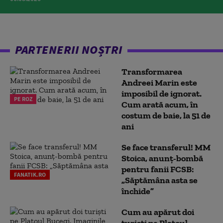
PARTENERII NOȘTRI
Transformarea
Andreei Marin este
imposibil de ignorat.
PE ROZ
Cum arată acum, în
costum de baie, la 51 de
ani
Se face transferul! MM
Stoica, anunț-bombă
pentru fanii FCSB:
FANATIK.RO
„Săptămâna asta se
închide”
Cum au apărut doi