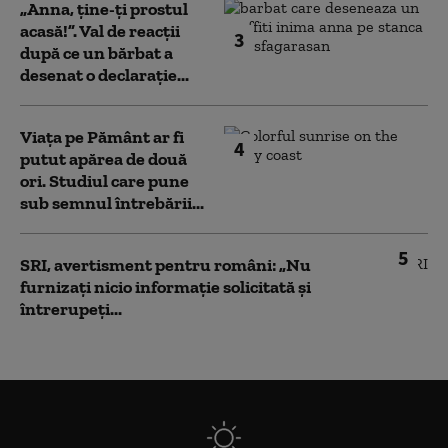
„Anna, ţine-ţi prostul
acasă!”. Val de reacții
3
după ce un bărbat a
desenat o declarație...
Viața pe Pământ ar fi
4
putut apărea de două
ori. Studiul care pune
sub semnul întrebării...
5
SRI, avertisment pentru români: „Nu
furnizați nicio informație solicitată și
întrerupeți...