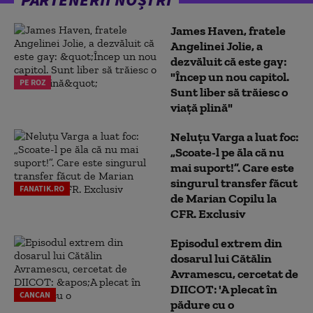
James Haven, fratele
Angelinei Jolie, a
dezvăluit că este gay:
"Încep un nou capitol.
PE ROZ
Sunt liber să trăiesc o
viață plină"
Neluțu Varga a luat foc:
„Scoate-l pe ăla că nu
mai suport!”. Care este
singurul transfer făcut
FANATIK.RO
de Marian Copilu la
CFR. Exclusiv
Episodul extrem din
dosarul lui Cătălin
Avramescu, cercetat de
DIICOT: 'A plecat în
CANCAN
pădure cu o