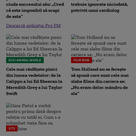
ciuda succesului său: „Cred
trebuie ignorate niciodată,
că este imposibil să scapi
potrivit unui cardiolog
de asta”
Descarcă aplicația Pro FM
DIGI ANIMAL WORLD
FILM NOW
Cele mai răsfățate pisici
Tom Holland nu se ferește
din lumea vedetelor: de la
să spună care sunt cele mai
Calippo a lui Ed Sheeran la
slabe filme din cariera sa:
Meredith Grey a lui Taylor
„Nu eram deloc mândru de
Swift
ele”
UTV