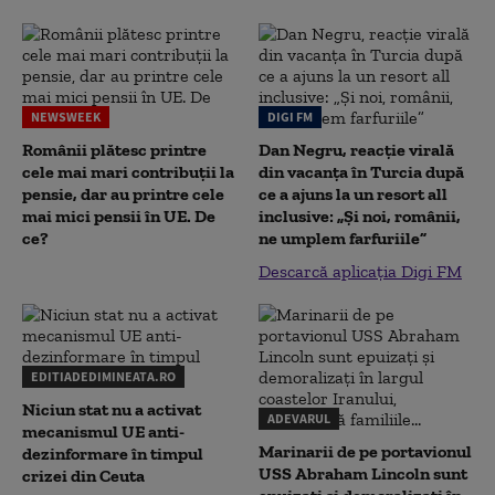
NEWSWEEK
DIGI FM
Românii plătesc printre
Dan Negru, reacție virală
cele mai mari contribuții la
din vacanța în Turcia după
pensie, dar au printre cele
ce a ajuns la un resort all
mai mici pensii în UE. De
inclusive: „Și noi, românii,
ce?
ne umplem farfuriile”
Descarcă aplicația Digi FM
EDITIADEDIMINEATA.RO
Niciun stat nu a activat
ADEVARUL
mecanismul UE anti-
Marinarii de pe portavionul
dezinformare în timpul
USS Abraham Lincoln sunt
crizei din Ceuta