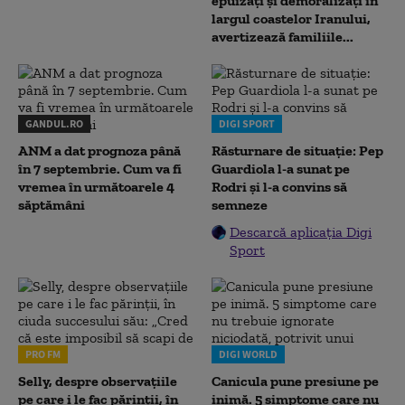
epuizați și demoralizați în
largul coastelor Iranului,
avertizează familiile...
GANDUL.RO
DIGI SPORT
ANM a dat prognoza până
Răsturnare de situație: Pep
în 7 septembrie. Cum va fi
Guardiola l-a sunat pe
vremea în următoarele 4
Rodri și l-a convins să
săptămâni
semneze
Descarcă aplicația Digi
Sport
PRO FM
DIGI WORLD
Selly, despre observațiile
Canicula pune presiune pe
pe care i le fac părinții, în
inimă. 5 simptome care nu