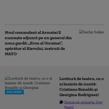
Cartelurile columbiene au trimis
combatanți în Ucraina pentru a
învăța tactici de luptă cu drone
Noul comandant al Armatei îl
numește adjunct pe un general din
noua gardă: „Erou al Ucrainei”,
apărător al Kievului, instruit de
NATO
Lovitură de teatru, cu o
zi înainte de nuntă:
Cristiano Ronaldo și
DIGI SPORT
Georgina Rodriguez!
Descarcă aplicația Digi
Sport