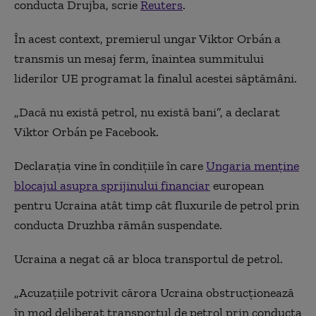
conducta Drujba, scrie
Reuters
.
În acest context, premierul ungar Viktor Orbán a
transmis un mesaj ferm, înaintea summitului
liderilor UE programat la finalul acestei săptămâni.
„Dacă nu există petrol, nu există bani”, a declarat
Viktor Orbán pe Facebook.
Declarația vine în condițiile în care
Ungaria menține
blocajul asupra sprijinului financiar
european
pentru Ucraina atât timp cât fluxurile de petrol prin
conducta Druzhba rămân suspendate.
Ucraina a negat că ar bloca transportul de petrol.
„Acuzațiile potrivit cărora Ucraina obstrucționează
în mod deliberat transportul de petrol prin conducta