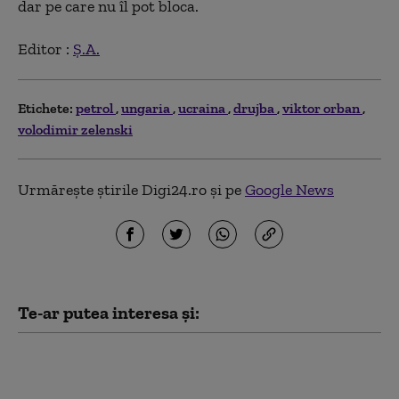
dar pe care nu îl pot bloca.
Editor :
Ș.A.
Etichete:
petrol
ungaria
ucraina
drujba
viktor orban
volodimir zelenski
Urmărește știrile Digi24.ro și pe
Google News
Te-ar putea interesa și:
Rusia folosește o tehnică
implementată de