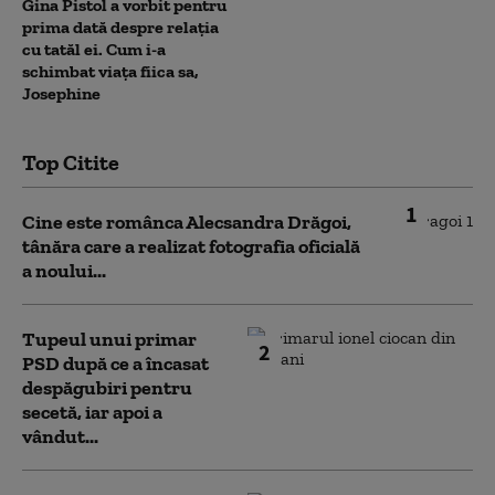
Gina Pistol a vorbit pentru
prima dată despre relația
cu tatăl ei. Cum i-a
schimbat viața fiica sa,
Josephine
Top Citite
1
Cine este românca Alecsandra Drăgoi,
tânăra care a realizat fotografia oficială
a noului...
Tupeul unui primar
2
PSD după ce a încasat
despăgubiri pentru
secetă, iar apoi a
vândut...