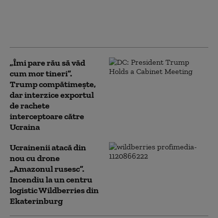
Germania nazistă
împotriva Ucrainei,
interzisă de dreptul
internațional (ISW)
„Îmi pare rău să văd
cum mor tineri”.
Trump compătimește,
dar interzice exportul
de rachete
interceptoare către
Ucraina
Ucrainenii atacă din
nou cu drone
„Amazonul rusesc”.
Incendiu la un centru
logistic Wildberries din
Ekaterinburg