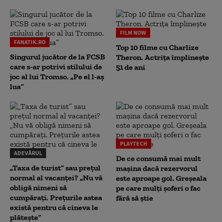
FILM NOW
FANATIK.RO
Top 10 filme cu Charlize
Singurul jucător de la FCSB
Theron. Actrița împlinește
care s-ar potrivi stilului de
51 de ani
joc al lui Tromso. „Pe el l-aș
lua”
PLAYTECH
ADEVĂRUL
De ce consumă mai mult
„Taxa de turist” sau prețul
mașina dacă rezervorul
normal al vacanței? „Nu vă
este aproape gol. Greșeala
obligă nimeni să
pe care mulți șoferi o fac
cumpărați. Prețurile astea
fără să știe
există pentru că cineva le
plătește”