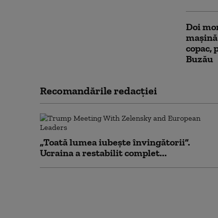
Doi mor
maşină 
copac, 
Buzău
Recomandările redacţiei
„Toată lumea iubește învingătorii”.
Ucraina a restabilit complet...