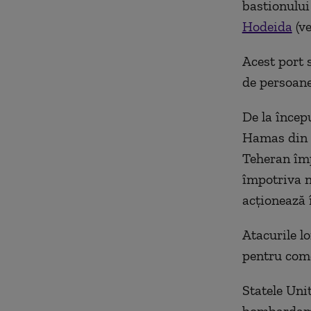
bastionului
Hodeida
(ve
Acest port 
de persoane 
De la încep
Hamas din F
Teheran împ
împotriva n
acţionează î
Atacurile l
pentru com
Statele Uni