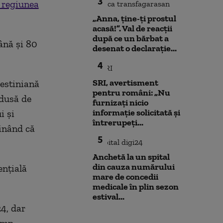
3
n regiunea
„Anna, ţine-ţi prostul
acasă!”. Val de reacții
după ce un bărbat a
ână şi 80
desenat o declarație...
4
SRI, avertisment
lestiniană
pentru români: „Nu
ndusă de
furnizați nicio
informație solicitată și
i şi
întrerupeți...
ţinând că
5
Anchetă la un spital
din cauza numărului
enţială
mare de concedii
medicale în plin sezon
estival...
24, dar