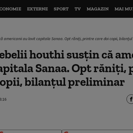
CONOMIE
EXTERNE
SPORT
TV
MAGAZIN
MAI MU
ă americanii au lovit capitala Sanaa. Opt răniți, printre care doi copii, bilanțul
belii houthi susțin că am
apitala Sanaa. Opt răniți, 
copii, bilanțul preliminar
8:16