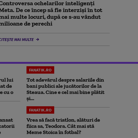
Controversa ochelarilor inteligenți
Meta. De ce încep să fie interziși în tot
mai multe locuri, după ce s-au vândut
milioane de perechi
CITEȘTE MAI MULTE
FANATIK.RO
ul lui
Tot adevărul despre salariile din
at de
bani publici ale jucătorilor de la
e cu o
Steaua. Cine e cel mai bine plătit
și...
FANATIK.RO
ansat
Vrea să facă triatlon, alături de
zatorii
fiica sa, Teodora. Cât mai stă
e
Meme Stoica în fotbal?