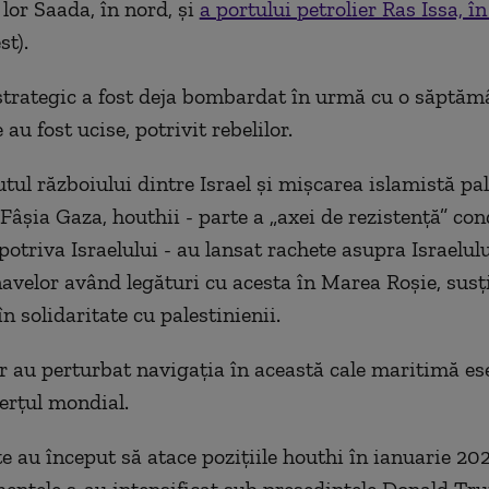
 lor Saada, în nord, şi
a portului petrolier Ras Issa, î
st).
strategic a fost deja bombardat în urmă cu o săptăm
au fost ucise, potrivit rebelilor.
utul războiului dintre Israel şi mişcarea islamistă pa
âşia Gaza, houthii - parte a „axei de rezistenţă” co
otriva Israelului - au lansat rachete asupra Israelulu
avelor având legături cu acesta în Marea Roşie, sus
n solidaritate cu palestinienii.
or au perturbat navigaţia în această cale maritimă es
erţul mondial.
te au început să atace poziţiile houthi în ianuarie 20