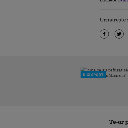
Urmărește ș
DIGI SPORT
Te-ar p