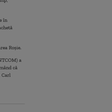
ump,
e în
rachetă
rea Roşie.
CENTCOM) a
irmând că
 Carl