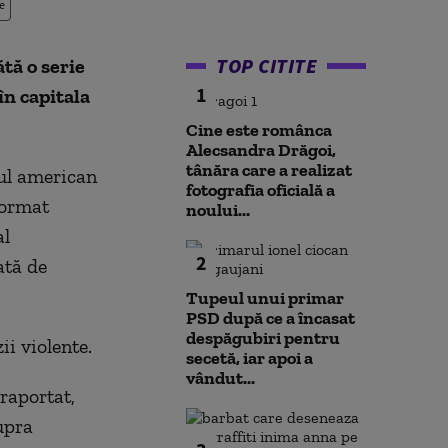
e
TOP CITITE
tă o serie
1
în capitala
Cine este românca
Alecsandra Drăgoi,
tânăra care a realizat
cul american
fotografia oficială a
format
noului...
al
2
ată de
Tupeul unui primar
PSD după ce a încasat
despăgubiri pentru
i violente.
secetă, iar apoi a
vândut...
raportat,
upra