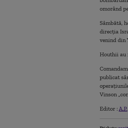
bombardame
omorând pes
Sâmbătă, ho
direcţia Isr
venind din 
Houthii au 
Comandamen
publicat sâ
operaţiunil
Vinson „con
Editor :
A.P.
Etichete:
rani