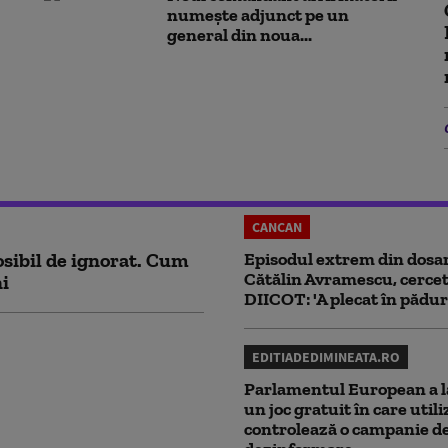
numește adjunct pe un
general din noua...
CANCAN
sibil de ignorat. Cum
Episodul extrem din dosar
Cătălin Avramescu, cercet
ni
DIICOT: 'A plecat în pădur
EDITIADEDIMINEATA.RO
Parlamentul European a l
un joc gratuit în care utili
controlează o campanie d