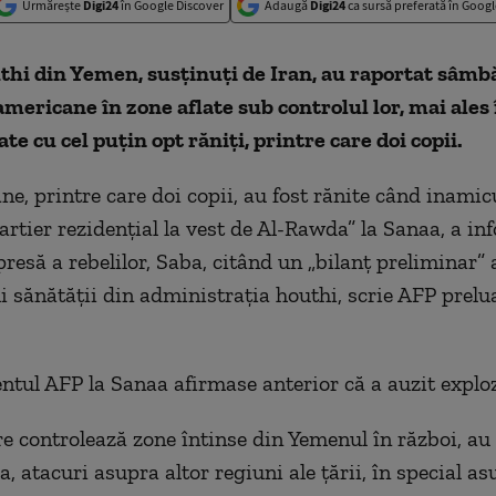
Urmărește
Digi24
în Google Discover
Adaugă
Digi24
ca sursă preferată în Googl
thi din Yemen, susţinuţi de Iran, au raportat sâmbă
americane în zone aflate sub controlul lor, mai ales 
te cu cel puţin opt răniţi, printre care doi copii.
ne, printre care doi copii, au fost rănite când inami
cartier rezidenţial la vest de Al-Rawda” la Sanaa, a in
resă a rebelilor, Saba, citând un „bilanţ preliminar” 
i sănătăţii din administraţia houthi, scrie AFP prelu
tul AFP la Sanaa afirmase anterior că a auzit explozi
re controlează zone întinse din Yemenul în război, au 
, atacuri asupra altor regiuni ale ţării, în special as