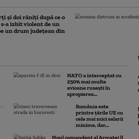
ţi şi doi răniţi după ce o
s-a izbit violent de un
pe un drum județean din
NATO a interceptat cu
250% mai multe
avioane rusești în
apropierea...
România este
printre țările UE cu
cele mai mici salarii
minime, dar...
Noul comandant al Armatei îl