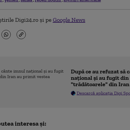
tirile Digi24.ro și pe
Google News
După ce au refuzat să 
naţional şi au fugit din
"trădătoarele" din Iran
Descarcă aplicația Digi Sp
utea interesa și: