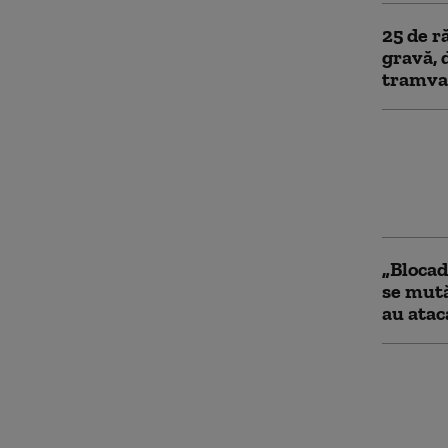
25 de r
gravă, 
tramva
Inciden
Patru b
înjungh
Agresoa
„Blocad
se mută
au atac
Cel puţ
răniţi 
sinucig
secţii 