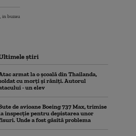
Ultimele știri
Atac armat la o şcoală din Thailanda,
soldat cu morţi şi răniţi. Autorul
atacului - un elev
Sute de avioane Boeing 737 Max, trimise
la inspecție pentru depistarea unor
fisuri. Unde a fost găsită problema