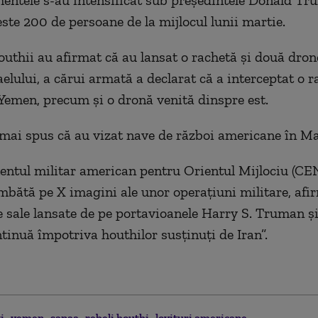
ntele s-au intensificat sub preşedintele Donald Tr
te 200 de persoane de la mijlocul lunii martie.
uthii au afirmat că au lansat o rachetă şi două dron
aelului, a cărui armată a declarat că a interceptat o 
Yemen, precum şi o dronă venită dinspre est.
mai spus că au vizat nave de război americane în Ma
tul militar american pentru Orientul Mijlociu (
mbătă pe X imagini ale unor operaţiuni militare, af
e sale lansate de pe portavioanele Harry S. Truman şi
tinuă împotriva houthilor susţinuţi de Iran”.
ti
yemen
sanaa
rebeli houthi
lovituri americane