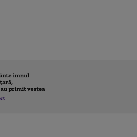
cânte imnul
 ţară,
 au primit vestea
ort