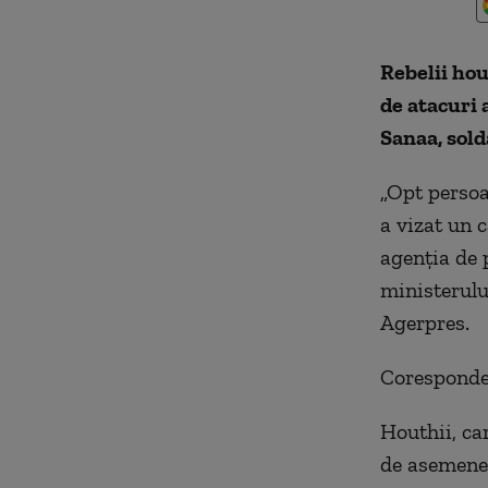
Rebelii hou
de atacuri 
Sanaa, solda
„Opt persoa
a vizat un 
agenţia de p
ministerulu
Agerpres.
Coresponden
Houthii, ca
de asemenea