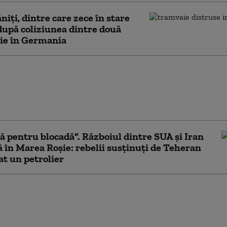
ăniţi, dintre care zece în stare
după coliziunea dintre două
ie în Germania
t violent la Londra:
ărbaţi au fost
iaţi de o femeie.
rea a fost arestată
ă pentru blocadă”. Războiul dintre SUA și Iran
 în Marea Roșie: rebelii susținuți de Teheran
at un petrolier
in nouă morţi şi 20 de
într-un atentat
aş în apropierea unei
de poliţie din Pakistan