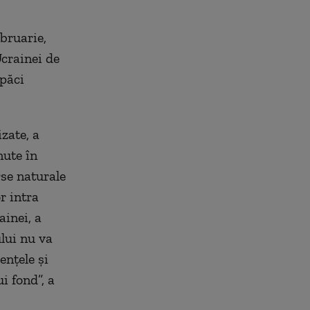
bruarie,
Ucrainei de
 păci
zate, a
nute în
rse naturale
r intra
ainei, a
lui nu va
enţele şi
i fond”, a