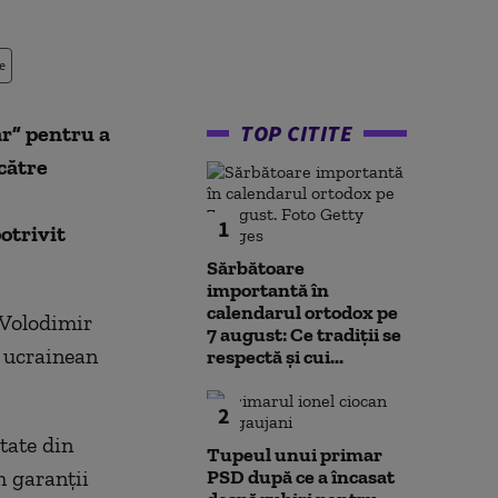
e
TOP CITITE
ar” pentru a
către
1
otrivit
Sărbătoare
importantă în
calendarul ortodox pe
i Volodimir
7 august: Ce tradiții se
l ucrainean
respectă și cui...
2
itate din
Tupeul unui primar
m garanţii
PSD după ce a încasat