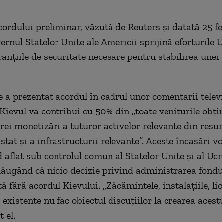
cordului preliminar, văzută de Reuters şi datată 25 fe
ernul Statelor Unite ale Americii sprijină eforturile 
ranţiile de securitate necesare pentru stabilirea unei
e a prezentat acordul în cadrul unor comentarii televi
 Kievul va contribui cu 50% din „toate veniturile obţi
rei monetizări a tuturor activelor relevante din resu
stat şi a infrastructurii relevante”. Aceste încasări vo
 aflat sub controlul comun al Statelor Unite şi al Ucr
adăugând că nicio decizie privind administrarea fondu
tă fără acordul Kievului. „Zăcămintele, instalaţiile, lic
a existente nu fac obiectul discuţiilor la crearea acestu
 el.