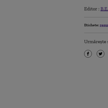
Editor :
B.E
Etichete:
resu
Urmărește ș