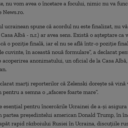
te, nu vom avea o încetare a focului, nimic nu va func
ie News.ro.
ul ucrainean spune că acordul nu este finalizat, nu vă
a Casa Albă - n.r.) ar avea sens. Există o aşteptare ca 
ă o poziţie finală, iar el nu se află într-o poziţie fin
le cuvinte, în această nouă formulare”, a declarat pen
 acoperirea anonimatului, un oficial de la Casa Albă,
an.
larat marţi reporterilor că Zelenski doreşte să vină v
pentru a semna o „afacere foarte mare”.
e esenţial pentru încercările Ucrainei de a-şi asigura
n partea preşedintelui american Donald Trump, în în
apăt rapid războiului Rusiei în Ucraina, discuţiile ru