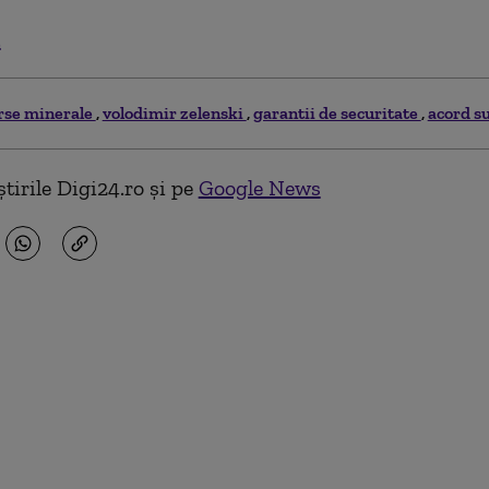
.
rse minerale
volodimir zelenski
garantii de securitate
acord s
tirile Digi24.ro și pe
Google News