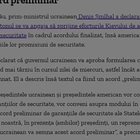
rd preliminar
ău, prim-ministrul ucrainean
Denis Şmîhal a declara
onul se va angaja să sprijine eforturile Kievului de a
 securitate
în cadrul acordului finalizat, însă america
iile lor promisiuni de securitate.
clarat că guvernul ucrainean va aproba formularea 
 mai târziu în cursul zilei de miercuri, astfel încât 
nat. El a descris însă textul ca fiind un acord „prelim
eşedintele ucrainean şi preşedintele american vor c
nţiilor de securitate, vor conveni asupra modului în
acord preliminar de garanţiile de securitate ale State
 noastră, în prezenţa (ambilor) preşedinţi, un repreze
ucrainean va semna acest acord preliminar”, a preciza