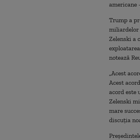
americane -
Trump a pre
miliardelor
Zelenski a 
exploatarea
notează Reu
„Acest acor
Acest acord
acord este 
Zelenski mi
mare succes
discuţia no
Preşedintel