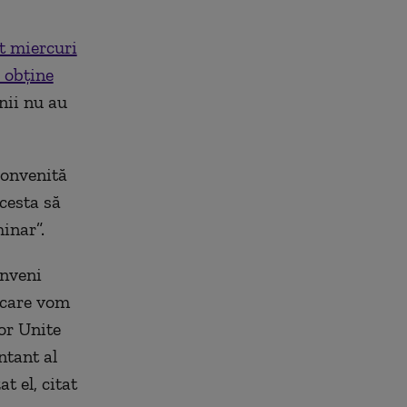
t miercuri
 obţine
nii nu au
convenită
acesta să
inar”.
onveni
 care vom
lor Unite
ntant al
t el, citat