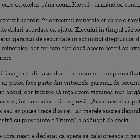
 care au exclus până acum Kievul - urmând să contin
zentat acordul în domeniul mineralelor ca pe o ram
 de dolari acordate ca ajutor Kievului în timpul războ
cerut garanţii de securitate în schimbul drepturilor d
 mineralor, dar nu este clar dacă aceste cereri au avu
ters.
d face parte din acordurile noastre mai ample cu Stat
 ar putea face parte din viitoarele garanţii de securi
un acord, dar trebuie să înţelegem viziunea mai largă”
ercuri, într-o conferinţă de presă. „Acest acord ar put
 sau ar putea trece discret. Iar marele succes depin
astră cu preşedintele Trump”, a adăugat Zelenski.
e ucrainean a declarat că speră să călătorească vineri