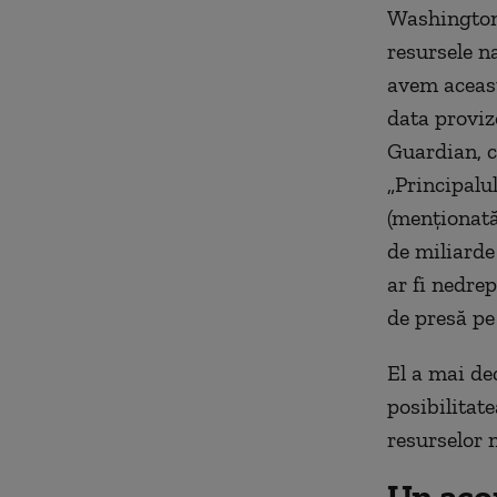
Washington
resursele na
avem această
data proviz
Guardian, c
„Principalu
(menţionată
de miliarde 
ar fi nedrep
de presă pe
El a mai de
posibilitate
resurselor 