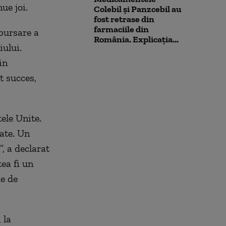
ue joi.
Colebil și Panzcebil au
fost retrase din
farmaciile din
bursare a
România. Explicația...
iului.
in
t succes,
ele Unite.
tate. Un
, a declarat
ea fi un
de de
 la