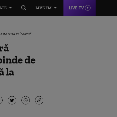
LIVE TV
LTE
LIVE FM
 este pusă la îndoială
ră
pinde de
ă la