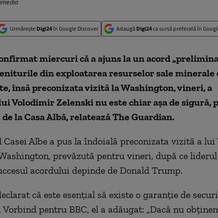
fimedia
Urmărește
Digi24
în Google Discover
Adaugă
Digi24
ca sursă preferată în Googl
onfirmat miercuri că a ajuns la un acord „prelimin
eniturile din exploatarea resurselor sale minerale 
te, însă preconizata vizită la Washington, vineri, a
ui Volodimir Zelenski nu este chiar aşa de sigură, p
l de la Casa Albă, relatează The Guardian.
l Casei Albe a pus la îndoială preconizata vizită a lu
 Washington, prevăzută pentru vineri, după ce lideru
uccesul acordului depinde de Donald Trump.
eclarat că este esenţial să existe o garanţie de secur
 Vorbind pentru BBC, el a adăugat: „Dacă nu obţine