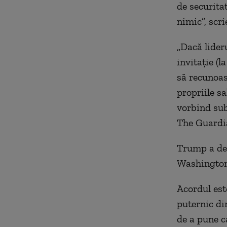
de securita
nimic”, scr
„Dacă lider
invitaţie (l
să recunoasc
propriile sa
vorbind sub
The Guardi
Trump a dec
Washington 
Acordul est
puternic di
de a pune c