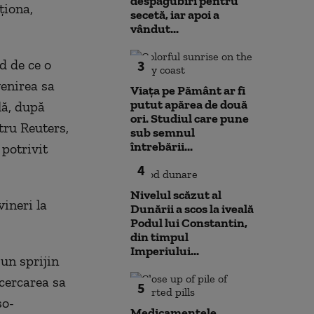
despăgubiri pentru
ţiona,
secetă, iar apoi a
vândut...
d de ce o
3
venirea sa
Viața pe Pământ ar fi
putut apărea de două
ală, după
ori. Studiul care pune
tru Reuters,
sub semnul
întrebării...
 potrivit
4
Nivelul scăzut al
ineri la
Dunării a scos la iveală
Podul lui Constantin,
din timpul
Imperiului...
 un sprijin
cercarea sa
5
so-
Medicamentele