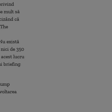
privind
te mult să
ecizând că
 The
Nu există
 nici de 350
 acest lucru
i briefing
Trump
zvoltarea