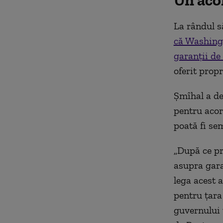
Un aco
La rândul s
că Washingt
garanţii de
oferit propr
Şmîhal a de
pentru acord
poată fi sem
„După ce pr
asupra gara
lega acest 
pentru ţara
guvernului 