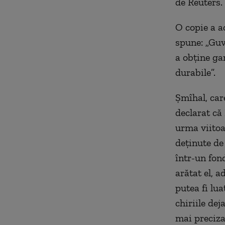
de Reuters.
O copie a a
spune: „Guv
a obţine ga
durabile”.
Şmîhal, car
declarat că
urma viitoa
deţinute de 
într-un fond
arătat el, 
putea fi lua
chiriile dej
mai precizat