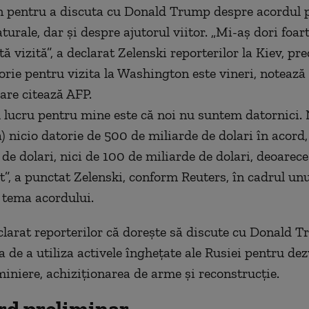
 pentru a discuta cu Donald Trump despre acordul 
turale, dar şi despre ajutorul viitor. „Mi-aş dori foar
 vizită”, a declarat Zelenski reporterilor la Kiev, pr
orie pentru vizita la Washington este vineri, notează
are citează AFP.
l lucru pentru mine este că noi nu suntem datornici. 
) nicio datorie de 500 de miliarde de dolari în acord,
de dolari, nici de 100 de miliarde de dolari, deoarece
t”, a punctat Zelenski, conform Reuters, în cadrul unu
 tema acordului.
clarat reporterilor că doreşte să discute cu Donald 
a de a utiliza activele îngheţate ale Rusiei pentru de
miniere, achiziţionarea de arme şi reconstrucţie.