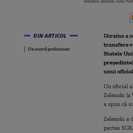
Volodimir Zelenski. Foto: Pro
DIN ARTICOL
Ucraina a c
transfera v
Un acord preliminar
Statele Uni
preşedintel
unui oficia
Un oficial a
Zelenski la
a spus că s
Zelenski a d
partea SUA.