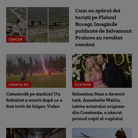
Cum au apărut doi
turiști pe Platoul
Bucegi. Imaginile
publicate de Salvamont
Prahova au revoltat
CANCAN
românii
FANATIK.RO
FILM NOW
Catastrofă pe stadion! Un
Sebastian Stan a devenit
fotbalist a murit după ce a
tată. Annabelle Wallis,
fost lovit de fulger. Video
iubita actorului originar
din Constanța, a născut
primul copil al cuplului