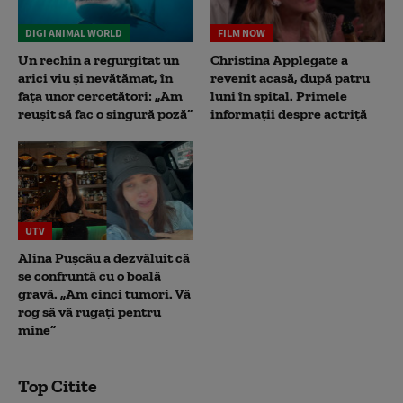
DIGI ANIMAL WORLD
FILM NOW
Un rechin a regurgitat un
Christina Applegate a
arici viu și nevătămat, în
revenit acasă, după patru
fața unor cercetători: „Am
luni în spital. Primele
reușit să fac o singură poză”
informații despre actriță
UTV
Alina Pușcău a dezvăluit că
se confruntă cu o boală
gravă. „Am cinci tumori. Vă
rog să vă rugați pentru
mine”
Top Citite