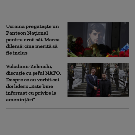
să ne facă mai
cooperanți”
Ucraina pregătește un
Panteon Național
pentru eroii săi. Marea
dilemă: cine merită să
fie inclus
Volodimir Zelenski,
discuție cu șeful NATO.
Despre ce au vorbit cei
doi lideri: „Este bine
informat cu privire la
amenințări”
Conflictul din Ucraina,
două războaie într-
unul. Calculul rece pe