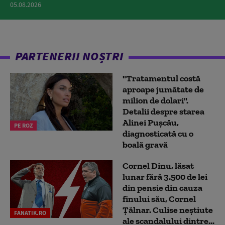
05.08.2026
PARTENERII NOȘTRI
"Tratamentul costă
aproape jumătate de
milion de dolari".
Detalii despre starea
Alinei Pușcău,
PE ROZ
diagnosticată cu o
boală gravă
Cornel Dinu, lăsat
lunar fără 3.500 de lei
din pensie din cauza
finului său, Cornel
Țălnar. Culise neștiute
FANATIK.RO
ale scandalului dintre...