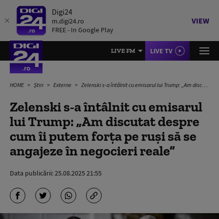
Digi24
VIEW
m.digi24.ro
FREE - In Google Play
LIVE TV
LIVE FM
HOME
Știri
Externe
Zelenski s-a întâlnit cu emisarul lui Trump: „Am discutat despre cum îi putem forţa pe ruşi să se angajeze în negocieri reale”
Zelenski s-a întâlnit cu emisarul
lui Trump: „Am discutat despre
cum îi putem forţa pe ruşi să se
angajeze în negocieri reale”
Data publicării:
25.08.2025 21:55