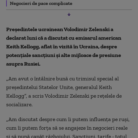
Negocieri de pace complicate
Preşedintele ucrainean Volodimir Zelenski a
declarat luni că a discutat cu emisarul american
Keith Kellogg, aflat în vizită în Ucraina, despre
potenţiale sancţiuni şi alte mijloace de presiune
asupra Rusiei.
„Am avut o întâlnire bună cu trimisul special al
preşedintelui Statelor Unite, generalul Keith
Kellogg”, a scris Volodimir Zelenski pe reţelele de
socializare.
„Am discutat despre cum îi putem influenţa pe ruşi,
cum îi putem forţa să se angajeze în negocieri reale
şi să pună capăt războiului. Sancţiuni, tarife - totul