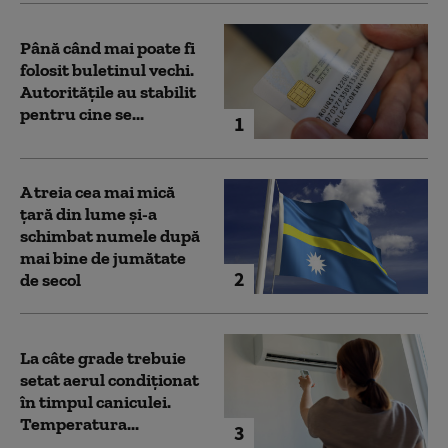
Până când mai poate fi
folosit buletinul vechi.
Autoritățile au stabilit
pentru cine se...
1
A treia cea mai mică
țară din lume și-a
schimbat numele după
mai bine de jumătate
2
de secol
La câte grade trebuie
setat aerul condiționat
în timpul caniculei.
Temperatura...
3