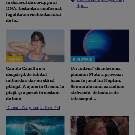
în dosarul de corupție al
Sport
DNA. Instanța a confirmat
legalitatea rechizitoriului
de la...
PRO FM
DIGI WORLD
Camila Cabello s-a
Un „intrus” de mărimea
despărțit de iubitul
planetei Pluto a provocat
miliardar, dar nu stă să
haos în jurul lui Neptun.
plângă. A ajuns în Grecia, la
Semne ale unui cataclism
plajă, și a pozat în costum
străvechi, detectate de
de baie
telescopul...
Descarcă aplicația Pro FM