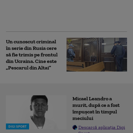
care se bazează
strategia Rusiei: „Se
creează lacune peste
tot”
Un cunoscut criminal
în serie din Rusia cere
să fie trimis pe frontul
din Ucraina. Cine este
„Pescarul din Altai”
Micael Leandro a
murit, după ce a fost
împușcat în timpul
meciului
DIGI SPORT
Descarcă aplicația Digi