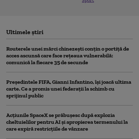
Sport
Ultimele știri
Routerele unei mărci chinezești conțin o portiță de
acces ascunsă care face rețeaua vulnerabilă:
comunică la fiecare 35 de secunde
Președintele FIFA, Gianni Infantino, îşi joacă ultima
carte. Ce a promis unei federații la schimb cu
sprijinul public
Acţiunile SpaceX se prăbuşesc după explozia
cheltuielilor pentru AI şi apropierea termenului la
care expiră restricţiile de vânzare