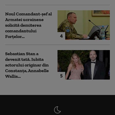
Noul Comandant-șef al
Armatei ucrainene
solicită demiterea
comandantului
4
Forțelor...
Sebastian Stan a
devenit tată. Iubita
actorului originar din
Constanța, Annabelle
5
Wallis...