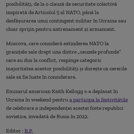
posibilităţi, de la o clauză de securitate colectivă
inspirată de Articolul 5 al NATO, până la
desfăşurarea unui contingent militar în Ucraina sau
chiar sprijin pentru antrenament şi armament.
Moscova, care consideră extinderea NATO la
graniţele sale drept una dintre „cauzele profunde”
care au dus la conflict, respinge categoric
majoritatea acestor posibilităţi şi doreşte ca cererile
sale să fie luate în considerare.
Emisarul american Keith Kellogg s-a deplasat în
Ucraina în weekend pentru
a participa la festivităţile
de celebrare a independenţei acestei foste republici
sovietice, invadată de Rusia în 2022.
Editor :
B.P.