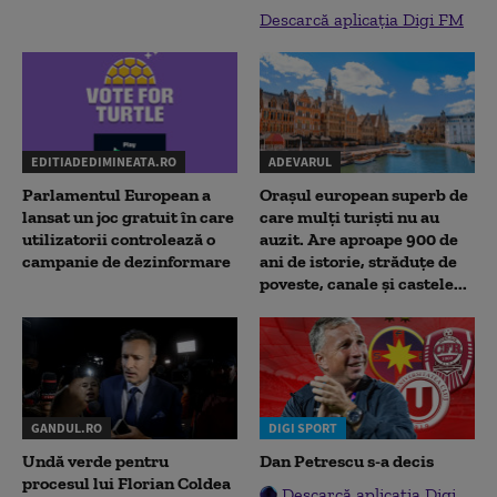
Descarcă aplicația Digi FM
EDITIADEDIMINEATA.RO
ADEVARUL
Parlamentul European a
Orașul european superb de
lansat un joc gratuit în care
care mulți turiști nu au
utilizatorii controlează o
auzit. Are aproape 900 de
campanie de dezinformare
ani de istorie, străduțe de
poveste, canale și castele...
GANDUL.RO
DIGI SPORT
Undă verde pentru
Dan Petrescu s-a decis
procesul lui Florian Coldea
Descarcă aplicația Digi