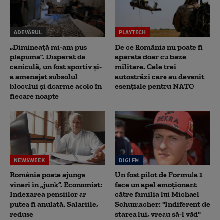
ADEVĂRUL
PLAYTECH
„Dimineață mi-am pus
De ce România nu poate fi
plapuma”. Disperat de
apărată doar cu baze
caniculă, un fost sportiv și-
militare. Cele trei
a amenajat subsolul
autostrăzi care au devenit
blocului și doarme acolo în
esențiale pentru NATO
fiecare noapte
NEWSWEEK
DIGI FM
România poate ajunge
Un fost pilot de Formula 1
vineri în „junk”. Economist:
face un apel emoționant
Indexarea pensiilor ar
către familia lui Michael
putea fi anulată. Salariile,
Schumacher: "Indiferent de
reduse
starea lui, vreau să-l văd"