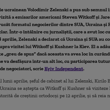
e ucrainean Volodimir Zelenski a pus sub semnul î
izită a emisarilor americani Steven Witkoff și Ja
trucât formatul negocierilor dintre SUA, Ucraina și 
ar. Într-o întâlnire cu jurnaliștii, care a avut loc cu
8 aprilie, Zelenski a declarat că Ucraina și SUA au c
upra vizitei lui Witkoff și Kushner la Kiev. El a adău
e „greu de spus” dacă aceasta va avea loc în curând
se va desfășura într-un alt loc, cu participarea tutu
 de negociatori, scrie
Kyiv Independent
.
 lunii aprilie, șeful de cabinet al lui Zelenski, Kirilo
 Ucraina se aștepta ca Witkoff și Kushner să viziteze
torită de creștinii ortodocși pe 12 aprilie, și să reia 