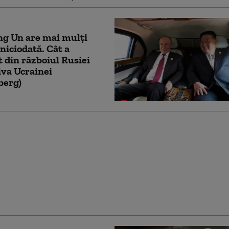
ng Un are mai mulți
 niciodată. Cât a
t din războiul Rusiei
va Ucrainei
berg)
ncționează Sovintern,
țea internațională a
știlor” cu care
ul atrage recruți din
t în armata Rusiei