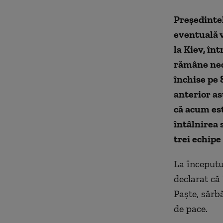
Președintel
eventuală v
la Kiev, în
rămâne necl
închise pe 
anterior as
că acum est
întâlnirea 
trei echipe
La începutul
declarat că
Paște, sărbă
de pace.