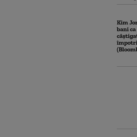
Kim Jo
bani ca
câștiga
împotri
(Bloom
Cum fu
noua re
„sociali
Kremlin
Occiden