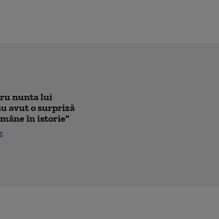
tru nunta lui
au avut o surpriză
mâne în istorie”
t