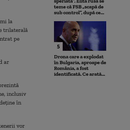
speriată”. Elita rusă se
teme că FSB „scapă de
sub control”, după ce...
ami la
 trilaterală
entrat pe
5
Drona care a explodat
d ar
în Bulgaria, aproape de
România, a fost
identificată. Ce arată...
prezintă
e, inclusiv
deține în
tenerii vor