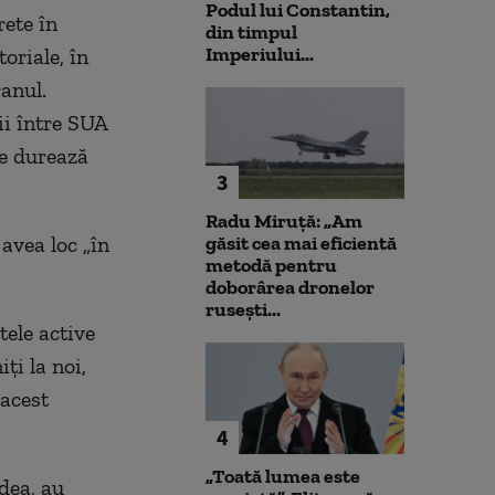
Podul lui Constantin,
ete în
din timpul
Imperiului...
oriale, în
anul.
ii între SUA
re durează
3
Radu Miruță: „Am
 avea loc „în
găsit cea mai eficientă
metodă pentru
doborârea dronelor
rusești...
tele active
ți la noi,
 acest
4
„Toată lumea este
dea, au