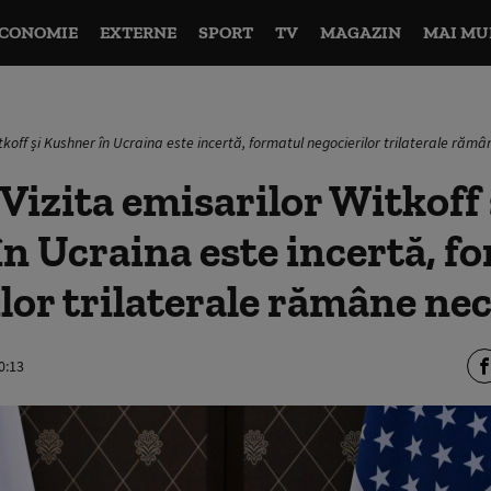
CONOMIE
EXTERNE
SPORT
TV
MAGAZIN
MAI MU
itkoff și Kushner în Ucraina este incertă, formatul negocierilor trilaterale rămâ
 Vizita emisarilor Witkoff 
n Ucraina este incertă, f
lor trilaterale rămâne nec
0:13