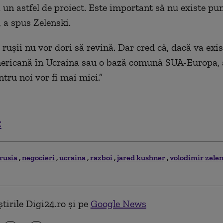
 un astfel de proiect. Este important să nu existe pu
, a spus Zelenski.
 rușii nu vor dori să revină. Dar cred că, dacă va exi
mericană în Ucraina sau o bază comună SUA-Europa, 
ntru noi vor fi mai mici.”
C
rusia
negocieri
ucraina
razboi
jared kushner
volodimir zele
tirile Digi24.ro și pe
Google News