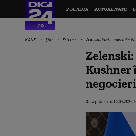
POLITICĂ
ACTUALITATE
E
HOME
Știri
Externe
Zelenski: Vizita emisarilor W
Zelenski:
Kushner î
negocieri
Data publicării:
10.04.2026 1