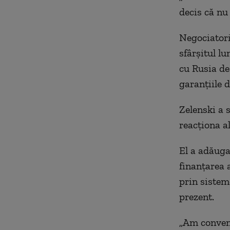
decis că nu
Negociatori
sfârșitul lu
cu Rusia de 
garanțiile 
Zelenski a 
reacționa al
El a adăugat
finanțarea 
prin sisteme
prezent.
„Am conveni