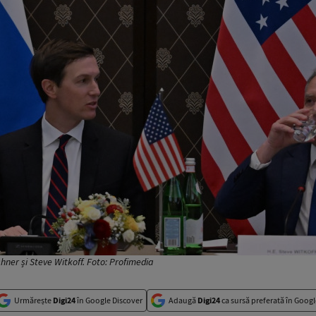
hner și Steve Witkoff. Foto: Profimedia
Urmărește
Digi24
în Google Discover
Adaugă
Digi24
ca sursă preferată în Googl