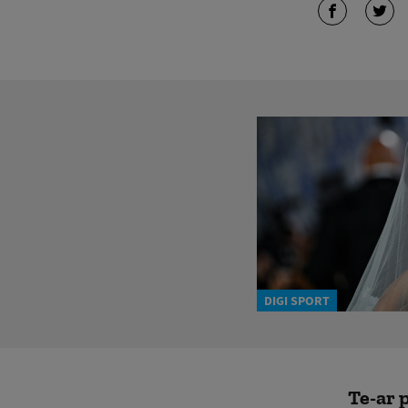
DIGI SPORT
Te-ar p