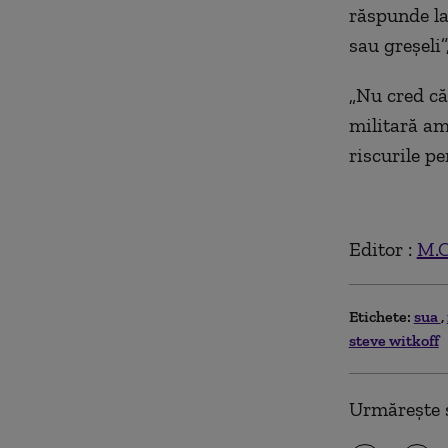
răspunde la
sau greșeli”
„Nu cred că
militară a
riscurile pe
Editor :
M.
Etichete:
sua
steve witkoff
Urmărește ș