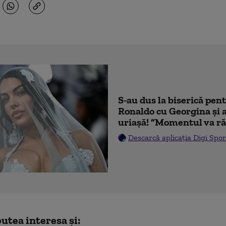
S-au dus la biserică pen
Ronaldo cu Georgina și 
uriașă! ”Momentul va ră
Descarcă aplicația Digi Spor
utea interesa și: