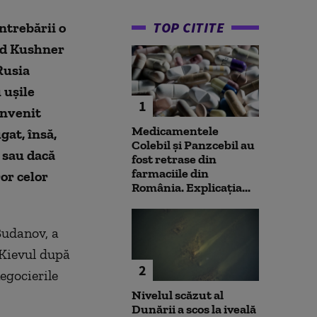
TOP CITITE
ntrebării o
red Kushner
Rusia
 ușile
1
onvenit
Medicamentele
gat, însă,
Colebil și Panzcebil au
 sau dacă
fost retrase din
farmaciile din
ror celor
România. Explicația...
 Budanov, a
 Kievul după
2
negocierile
Nivelul scăzut al
Dunării a scos la iveală