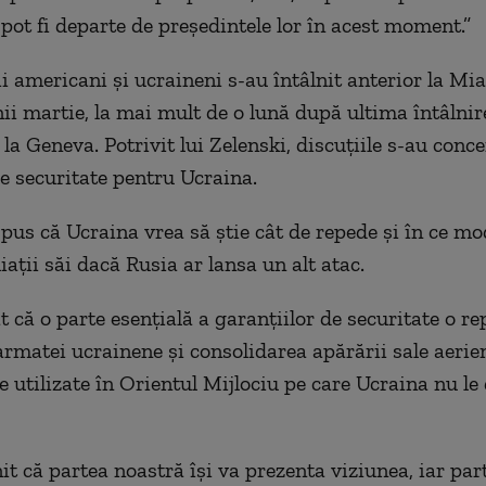
 pot fi departe de președintele lor în acest moment.”
i americani și ucraineni s-au întâlnit anterior la Mi
nii martie, la mai mult de o lună după ultima întâlnire
la Geneva. Potrivit lui Zelenski, discuțiile s-au conc
de securitate pentru Ucraina.
spus că Ucraina vrea să știe cât de repede și în ce mo
iații săi dacă Rusia ar lansa un alt atac.
 că o parte esențială a garanțiilor de securitate o re
armatei ucrainene și consolidarea apărării sale aerien
 utilizate în Orientul Mijlociu pe care Ucraina nu le 
t că partea noastră își va prezenta viziunea, iar par