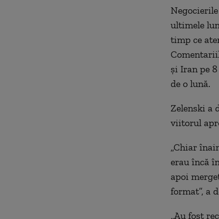
Negocierile
ultimele lun
timp ce ate
Comentariil
și Iran pe 
de o lună.
Zelenski a d
viitorul apr
„Chiar înain
erau încă în
apoi mergeț
format”, a d
„Au fost re