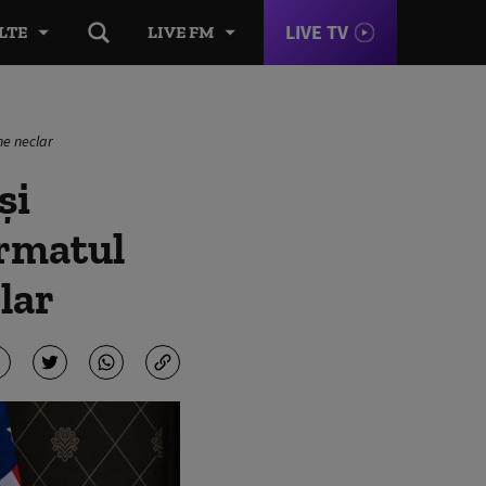
LIVE TV
LTE
LIVE FM
ne neclar
și
ormatul
lar