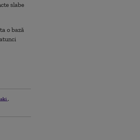
ncte slabe
sta o bază
atunci
nski