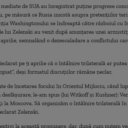
 mediate de SUA au înregistrat puține progrese concr
i, pe măsură ce Rusia insistă asupra pretențiilor terit
nția Washingtonului se îndreaptă către războiul cu Ir
e lui Zelenski au venit după anunțarea unei armistiț
8 aprilie, semnalând o dezescaladare a conflictului ca
eclarat pe 9 aprilie că o întâlnire trilaterală ar putea
opiat”, deși formatul discuțiilor rămâne neclar.
te de încetarea focului în Orientul Mijlociu, când lup
 desfășurare, le-am spus (lui Witkoff și Kushner): Veni
i la Moscova. Să organizăm o întâlnire trilaterală în
eclarat Zelenski.
ceptivi la această propunere, dar, după cum putem ve