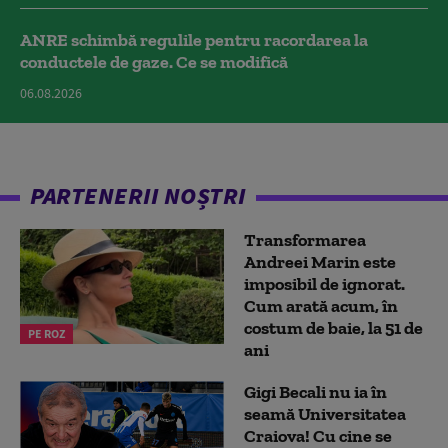
ANRE schimbă regulile pentru racordarea la
conductele de gaze. Ce se modifică
06.08.2026
PARTENERII NOȘTRI
Transformarea
Andreei Marin este
imposibil de ignorat.
Cum arată acum, în
costum de baie, la 51 de
PE ROZ
ani
Gigi Becali nu ia în
seamă Universitatea
Craiova! Cu cine se