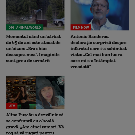
DIGI ANIMAL WORLD
FILM NOW
Momentul când un bărbat
Antonio Banderas,
de 65 de ani este atacat de
declarație surpriză despre
un bizon: „Era chiar
infarctul care i-a schimbat
deasupra mea”. Imaginile
viața: „Cel mai bun lucru
sunt greu de urmărit
care mi s-a întâmplat
vreodată”
UTV
Alina Pușcău a dezvăluit că
se confruntă cu o boală
gravă. „Am cinci tumori. Vă
rog să vă rugați pentru