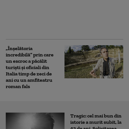
Zelenski a dezvăluit
numărul soldaților ruși
neutralizați în luna
iulie. „Există
confirmare video clară”
„Înșelătoria
incredibilă” prin care
un escroc a păcălit
turiști și oficiali din
Italia timp de zeci de
ani cu un amfiteatru
roman fals
Tragic: cel mai bun din
istorie a murit subit, la
43 de ani. Solicitarea