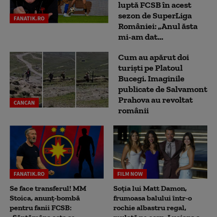
luptă FCSB în acest
sezon de SuperLiga
FANATIK.RO
României: „Anul ăsta
mi-am dat...
Cum au apărut doi
turiști pe Platoul
Bucegi. Imaginile
publicate de Salvamont
Prahova au revoltat
CANCAN
românii
FANATIK.RO
FILM NOW
Se face transferul! MM
Soția lui Matt Damon,
Stoica, anunț-bombă
frumoasa balului într-o
pentru fanii FCSB:
rochie albastru regal,