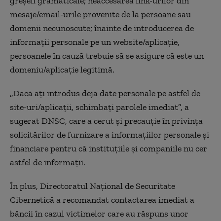
greşeli gramaticale; neaccesarea link-urilor din
mesaje/email-urile provenite de la persoane sau
domenii necunoscute; înainte de introducerea de
informaţii personale pe un website/aplicaţie,
persoanele în cauză trebuie să se asigure că este un
domeniu/aplicaţie legitimă.
„Dacă aţi introdus deja date personale pe astfel de
site-uri/aplicaţii, schimbaţi parolele imediat”, a
sugerat DNSC, care a cerut şi precauţie în privinţa
solicitărilor de furnizare a informaţiilor personale şi
financiare pentru că instituţiile şi companiile nu cer
astfel de informaţii.
În plus, Directoratul Naţional de Securitate
Cibernetică a recomandat contactarea imediat a
băncii în cazul victimelor care au răspuns unor