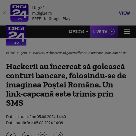
Digi24
VIEW
m.digi24.ro
FREE - In Google Play
LIVE TV
LIVE FM
HOME
Știri
Hackerii au încercat să golească conturi bancare, folosindu-se de imaginea Poștei Române. Un link-capcană este trimis prin SMS
Hackerii au încercat să golească
conturi bancare, folosindu-se de
imaginea Poștei Române. Un
link-capcană este trimis prin
SMS
Data actualizării:
05.08.2024 14:40
Data publicării:
05.08.2024 14:39