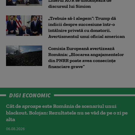
Liderul AUR se distanțează de
discursul lui Simion
„Trebuie să-l alegem”: Trump dă
indicii despre succesiune într-o
întâlnire privată cu donatorii.
Avertismentul unui oficial american
Comisia Europeană avertizează
România: „Blocarea angajamentelor
din PNRR poate avea consecințe
financiare grave”
DIGI ECONOMIC
Cât de aproape este România de scenariul unui
blackout. Bolojan: Rezultatele nu se văd de pe o zi pe
alta
06.08.2026