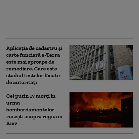
statul rus vizează
rețelele Wi-Fi ale
hotelurilor pentru a
spiona turiștii, arată
un raport Microsoft
Aplicaţia de cadastru şi
carte funciară e-Terra
este mai aproape de
remediere. Care este
stadiul testelor făcute
de autorități
Cel puțin 17 morți în
urma
bombardamentelor
rusești asupra regiunii
Kiev