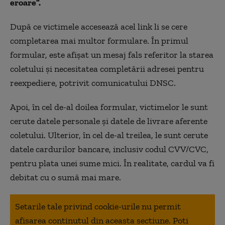
eroare”.
După ce victimele accesează acel link li se cere
completarea mai multor formulare. În primul
formular, este afişat un mesaj fals referitor la starea
coletului şi necesitatea completării adresei pentru
reexpediere, potrivit comunicatului DNSC.
Apoi, în cel de-al doilea formular, victimelor le sunt
cerute datele personale şi datele de livrare aferente
coletului. Ulterior, în cel de-al treilea, le sunt cerute
datele cardurilor bancare, inclusiv codul CVV/CVC,
pentru plata unei sume mici. În realitate, cardul va fi
debitat cu o sumă mai mare.
Setarile tale privind cookie-urile nu permit
afisarea continutul din aceasta sectiune. Poti