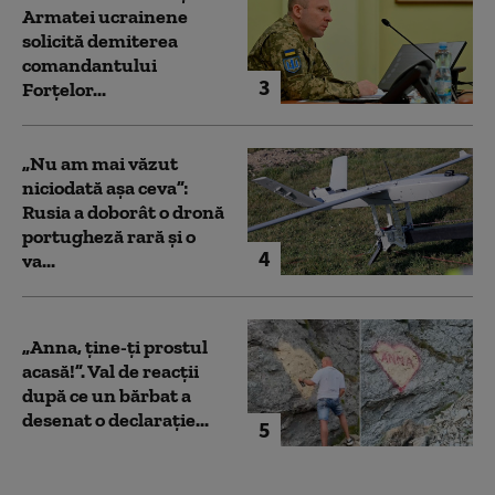
Armatei ucrainene
solicită demiterea
comandantului
3
Forțelor...
„Nu am mai văzut
niciodată așa ceva”:
Rusia a doborât o dronă
portugheză rară și o
4
va...
„Anna, ţine-ţi prostul
acasă!”. Val de reacții
după ce un bărbat a
desenat o declarație...
5