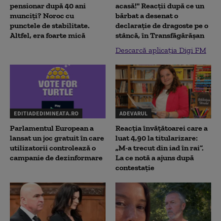
pensionar după 40 ani
acasă!" Reacţii după ce un
munciți? Noroc cu
bărbat a desenat o
punctele de stabilitate.
declaraţie de dragoste pe o
Altfel, era foarte mică
stâncă, în Transfăgărăşan
Descarcă aplicația Digi FM
EDITIADEDIMINEATA.RO
ADEVARUL
Parlamentul European a
Reacția învățătoarei care a
lansat un joc gratuit în care
luat 4,90 la titularizare:
utilizatorii controlează o
„M-a trecut din iad în rai”.
campanie de dezinformare
La ce notă a ajuns după
contestație