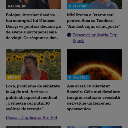
GANDUL.RO
DIGI SPORT
Bolojan, întrebat dacă va
MM Stoica a ”tremurat”
lua exemplul lui Nicușor
pentru fiica sa Teodora:
Dan și va publica declarația
”Am fost sigur că nu poate”
de avere a partenerei sale
Descarcă aplicația Digi
de viață. Ce răspuns a dat...
Sport
PRO FM
DIGI WORLD
Lora, probleme de sănătate
Așa arată cu adevărat
la 44 de ani. Artista a
Soarele. Cele mai detaliate
publicat raportul medical:
imagini realizate vreodată
„Urmează cel puțin 10
dezvăluie un fenomen
ședințe de terapie”
spectaculos
Descarcă aplicația Pro FM