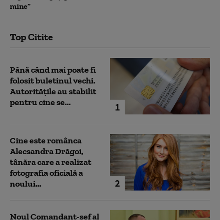
mine”
Top Citite
Până când mai poate fi
folosit buletinul vechi.
Autoritățile au stabilit
pentru cine se...
1
Cine este românca
Alecsandra Drăgoi,
tânăra care a realizat
fotografia oficială a
2
noului...
Noul Comandant-șef al