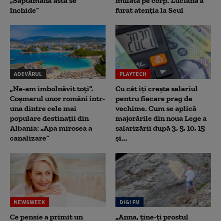
„Săptămâna asta se
mulată pe corp. Luciana a
închide”
furat atenția la Seul
ADEVĂRUL
PLAYTECH
„Ne-am îmbolnăvit toți”.
Cu cât îți crește salariul
Coșmarul unor români într-
pentru fiecare prag de
una dintre cele mai
vechime. Cum se aplică
populare destinații din
majorările din noua Lege a
Albania: „Apa mirosea a
salarizării după 3, 5, 10, 15
canalizare”
și...
NEWSWEEK
DIGI FM
Ce pensie a primit un
„Anna, ţine-ţi prostul