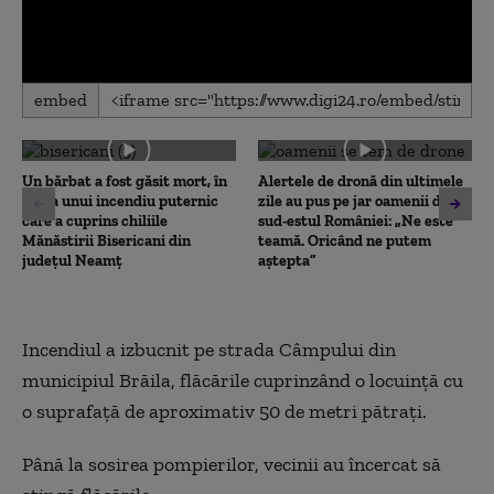
0
embed
seconds
of
0
seconds
Un bărbat a fost găsit mort, în
Alertele de dronă din ultimele
urma unui incendiu puternic
zile au pus pe jar oamenii din
care a cuprins chiliile
sud-estul României: „Ne este
Mănăstirii Bisericani din
teamă. Oricând ne putem
județul Neamț
aștepta”
Incendiul a izbucnit pe strada Câmpului din
municipiul Brăila, flăcările cuprinzând o locuinţă cu
o suprafaţă de aproximativ 50 de metri pătraţi.
Până la sosirea pompierilor, vecinii au încercat să