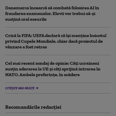
Danemarca încearcă să combată folosirea AI în
fraudarea examenelor. Elevii vor trebui să-şi
susţină oral eseurile
Criză la FIFA: UEFA declară că îşi menţine boicotul
privind Cupele Mondiale, chiar dacă proiectul de
vânzare a fost retras
Cel mai recent sondaj de opinie: Câți ucraineni
susțin aderarea la UE și câți sprijină intrarea în
NATO. Ambele preferințe, în scădere
CITEȘTE MAI MULTE
Recomandările redacţiei