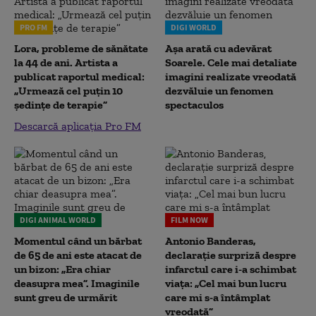
PRO FM
DIGI WORLD
Lora, probleme de sănătate
Așa arată cu adevărat
la 44 de ani. Artista a
Soarele. Cele mai detaliate
publicat raportul medical:
imagini realizate vreodată
„Urmează cel puțin 10
dezvăluie un fenomen
ședințe de terapie”
spectaculos
Descarcă aplicația Pro FM
DIGI ANIMAL WORLD
FILM NOW
Momentul când un bărbat
Antonio Banderas,
de 65 de ani este atacat de
declarație surpriză despre
un bizon: „Era chiar
infarctul care i-a schimbat
deasupra mea”. Imaginile
viața: „Cel mai bun lucru
sunt greu de urmărit
care mi s-a întâmplat
vreodată”