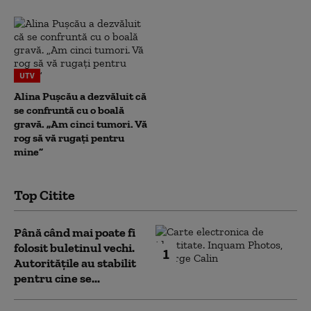
UTV
Alina Pușcău a dezvăluit că
se confruntă cu o boală
gravă. „Am cinci tumori. Vă
rog să vă rugați pentru
mine”
Top Citite
Până când mai poate fi
folosit buletinul vechi.
1
Autoritățile au stabilit
pentru cine se...