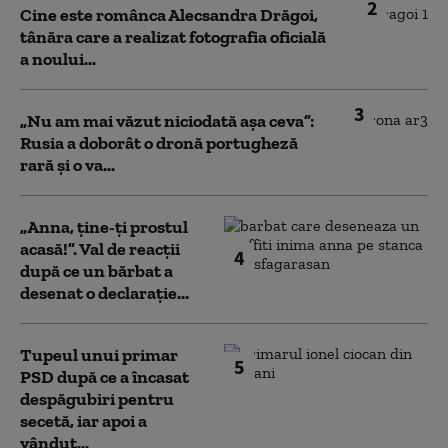
2
Cine este românca Alecsandra Drăgoi,
tânăra care a realizat fotografia oficială
a noului...
3
„Nu am mai văzut niciodată așa ceva”:
Rusia a doborât o dronă portugheză
rară și o va...
„Anna, ţine-ţi prostul
acasă!”. Val de reacții
4
după ce un bărbat a
desenat o declarație...
Tupeul unui primar
5
PSD după ce a încasat
despăgubiri pentru
secetă, iar apoi a
vândut...