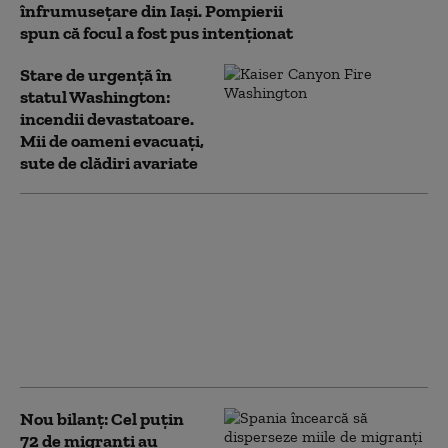
înfrumusețare din Iași. Pompierii
spun că focul a fost pus intenționat
Stare de urgență în
statul Washington:
incendii devastatoare.
Mii de oameni evacuați,
sute de clădiri avariate
Două elicoptere s-au
ciocnit în Grecia, în
timp ce interveneau la
un incendiu violent.
Două persoane, un
danez și un grec, au
murit
Nou bilanț: Cel puţin
72 de migranţi au