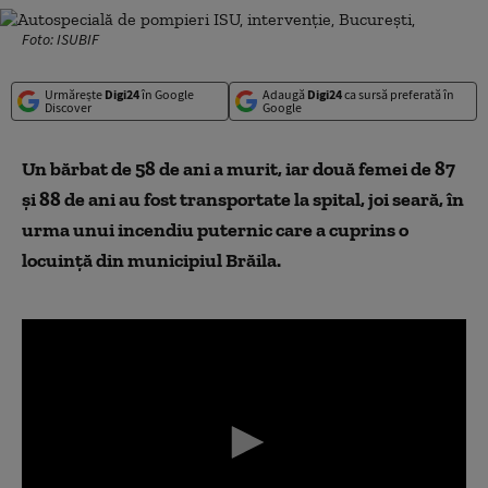
Foto: ISUBIF
Urmărește
Digi24
în Google
Adaugă
Digi24
ca sursă preferată în
Discover
Google
Un bărbat de 58 de ani a murit, iar două femei de 87
şi 88 de ani au fost transportate la spital, joi seară, în
urma unui incendiu puternic care a cuprins o
locuinţă din municipiul Brăila.