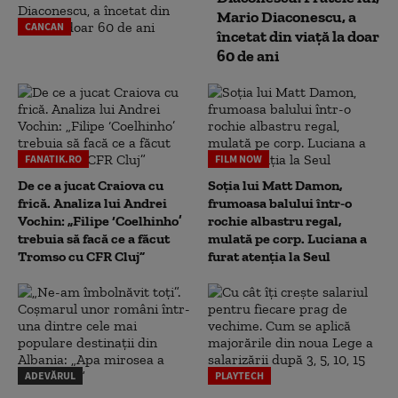
Mario Diaconescu, a
CANCAN
încetat din viață la doar
60 de ani
FANATIK.RO
FILM NOW
De ce a jucat Craiova cu
Soția lui Matt Damon,
frică. Analiza lui Andrei
frumoasa balului într-o
Vochin: „Filipe ‘Coelhinho’
rochie albastru regal,
trebuia să facă ce a făcut
mulată pe corp. Luciana a
Tromso cu CFR Cluj”
furat atenția la Seul
ADEVĂRUL
PLAYTECH