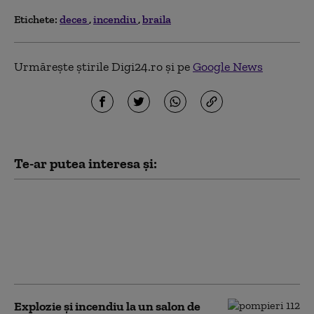
Etichete:
deces
incendiu
braila
Urmărește știrile Digi24.ro și pe
Google News
Te-ar putea interesa și:
Şerbănescu (CNAIR): Numărul
tinerilor morţi în accidente l-a
depăşit pe cel al deceselor
provocate de tuberculoză şi
droguri
Explozie și incendiu la un salon de