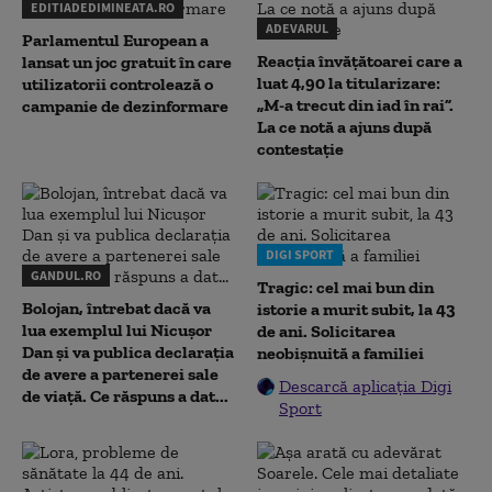
EDITIADEDIMINEATA.RO
ADEVARUL
Parlamentul European a
Reacția învățătoarei care a
lansat un joc gratuit în care
luat 4,90 la titularizare:
utilizatorii controlează o
„M-a trecut din iad în rai”.
campanie de dezinformare
La ce notă a ajuns după
contestație
DIGI SPORT
GANDUL.RO
Tragic: cel mai bun din
Bolojan, întrebat dacă va
istorie a murit subit, la 43
lua exemplul lui Nicușor
de ani. Solicitarea
Dan și va publica declarația
neobișnuită a familiei
de avere a partenerei sale
Descarcă aplicația Digi
de viață. Ce răspuns a dat...
Sport