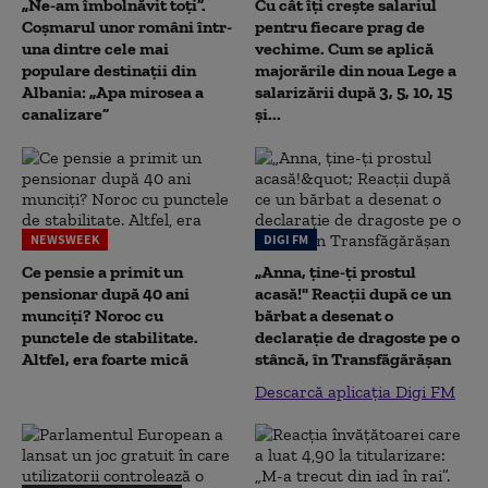
„Ne-am îmbolnăvit toți”.
Cu cât îți crește salariul
Coșmarul unor români într-
pentru fiecare prag de
una dintre cele mai
vechime. Cum se aplică
populare destinații din
majorările din noua Lege a
Albania: „Apa mirosea a
salarizării după 3, 5, 10, 15
canalizare”
și...
NEWSWEEK
DIGI FM
Ce pensie a primit un
„Anna, ţine-ţi prostul
pensionar după 40 ani
acasă!" Reacţii după ce un
munciți? Noroc cu
bărbat a desenat o
punctele de stabilitate.
declaraţie de dragoste pe o
Altfel, era foarte mică
stâncă, în Transfăgărăşan
Descarcă aplicația Digi FM