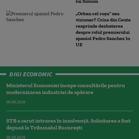
lui Simion
„Orban cel roșu” sau
vizionar? Criza din Ceuta
reaprinde dezbaterea
despre rolul premierului
spaniol Pedro Sanchez în
UE
DIGI ECONOMIC
Ministerul Economiei începe consultările pentru
modernizarea industriei de apărare
06.08.2026
STB a cerut intrarea în insolvență. Solicitarea a fost
depusă la Tribunalul București
06.08.2026