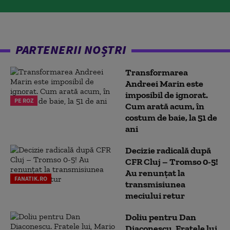
PARTENERII NOȘTRI
Transformarea
Andreei Marin este
imposibil de ignorat.
PE ROZ
Cum arată acum, în
costum de baie, la 51 de
ani
Decizie radicală după
CFR Cluj – Tromso 0-5!
Au renunțat la
FANATIK.RO
transmisiunea
meciului retur
Doliu pentru Dan
Diaconescu. Fratele lui,