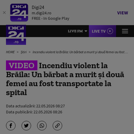
Digi24
VIEW
m.digi24.ro
FREE - In Google Play
LIVE TV
LIVE FM
HOME
Știri
Incendiu violent la Brăila: Un bărbat a murit şi două femei au fost transportate la spital
VIDEO
Incendiu violent la
Brăila: Un bărbat a murit şi două
femei au fost transportate la
spital
Data actualizării:
22.05.2026 08:27
Data publicării:
22.05.2026 08:26