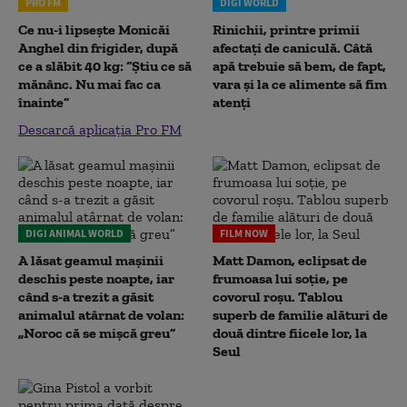
PRO FM
DIGI WORLD
Ce nu-i lipsește Monicăi
Rinichii, printre primii
Anghel din frigider, după
afectați de caniculă. Câtă
ce a slăbit 40 kg: “Știu ce să
apă trebuie să bem, de fapt,
mănânc. Nu mai fac ca
vara și la ce alimente să fim
înainte”
atenți
Descarcă aplicația Pro FM
DIGI ANIMAL WORLD
FILM NOW
A lăsat geamul mașinii
Matt Damon, eclipsat de
deschis peste noapte, iar
frumoasa lui soție, pe
când s-a trezit a găsit
covorul roșu. Tablou
animalul atârnat de volan:
superb de familie alături de
„Noroc că se mișcă greu”
două dintre fiicele lor, la
Seul