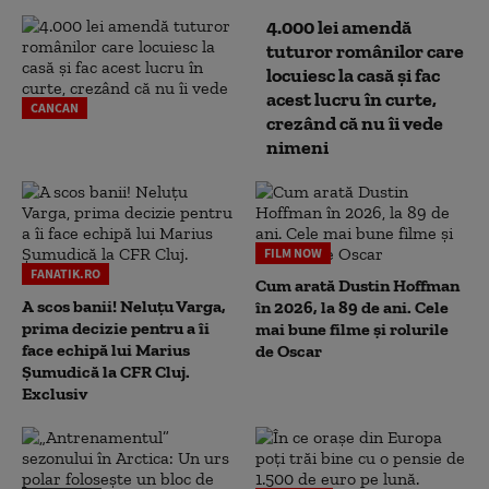
4.000 lei amendă
tuturor românilor care
locuiesc la casă și fac
acest lucru în curte,
CANCAN
crezând că nu îi vede
nimeni
FILM NOW
FANATIK.RO
Cum arată Dustin Hoffman
A scos banii! Neluțu Varga,
în 2026, la 89 de ani. Cele
prima decizie pentru a îi
mai bune filme și rolurile
face echipă lui Marius
de Oscar
Șumudică la CFR Cluj.
Exclusiv