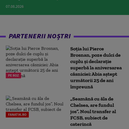
07.08.2026
PARTENERII NOȘTRI
Soția lui Pierce
Brosnan, poze dulci de
cuplu și declarație
superbă la aniversarea
căsniciei: Abia aștept
PE ROZ
următorii 25 de ani
împreună
„Seamănă cu ăla de
Chelsea, are fundul
jos”. Noul transfer al
FANATIK.RO
FCSB, subiect de
caterincă