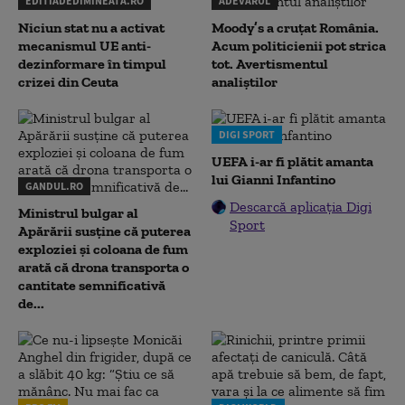
EDITIADEDIMINEATA.RO
ADEVARUL
Niciun stat nu a activat
Moody’s a cruțat România.
mecanismul UE anti-
Acum politicienii pot strica
dezinformare în timpul
tot. Avertismentul
crizei din Ceuta
analiștilor
DIGI SPORT
UEFA i-ar fi plătit amanta
lui Gianni Infantino
GANDUL.RO
Descarcă aplicația Digi
Ministrul bulgar al
Sport
Apărării susține că puterea
exploziei și coloana de fum
arată că drona transporta o
cantitate semnificativă
de...