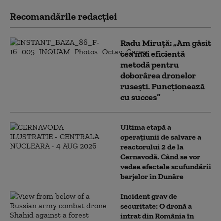
Recomandările redacţiei
Radu Miruță: „Am găsit
cea mai eficientă
metodă pentru
doborârea dronelor
rusești. Funcționează
cu succes”
Ultima etapă a
operațiunii de salvare a
reactorului 2 de la
Cernavodă. Când se vor
vedea efectele scufundării
barjelor în Dunăre
Incident grav de
securitate: O dronă a
intrat din România în