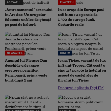
ADEVĂRUL
PLAYTECH
„Antrenamentul” sezonului
În ce orașe din Europa poți
în Arctica: Un urs polar
trăi bine cu o pensie de
folosește un bloc de gheață
1.500 de euro pe lună.
pe post de halteră
Costurile reale
NEWSWEEK
DIGI FM
Anunțul lui Nicușor Dan
Ioana Țiriac, vacanță de lux
deschide calea spre
în Saint-Tropez. Cât costă o
creșterea pensiilor.
singură noapte la hotelul cu
Pensionarii, prima veste
aspect de castel ales de
bună după 2 ani
fiica lui Ion Țiriac
Descarcă aplicația Digi FM