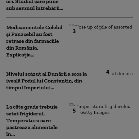
ori. Studiul care pune
sub semnul întrebării...
Medicamentele Colebil
3
și Panzcebil au fost
retrase din farmaciile
din România.
Explicația...
4
Nivelul scăzut al Dunării a scos la
iveală Podul lui Constantin, din
timpul Imperiului...
La câte grade trebuie
5
setat frigiderul.
Temperatura care
păstrează alimentele
în...