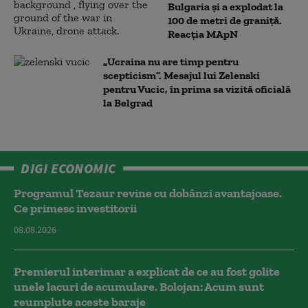
Bulgaria şi a explodat la
100 de metri de graniţă.
Reacția MApN
„Ucraina nu are timp pentru
scepticism”. Mesajul lui Zelenski
pentru Vucic, în prima sa vizită oficială
la Belgrad
DIGI ECONOMIC
Programul Tezaur revine cu dobânzi avantajoase.
Ce primesc investitorii
08.08.2026
Premierul interimar a explicat de ce au fost golite
unele lacuri de acumulare. Bolojan: Acum sunt
reumplute aceste baraje