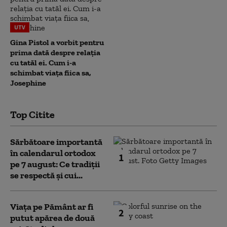
UTV
Gina Pistol a vorbit pentru
prima dată despre relația
cu tatăl ei. Cum i-a
schimbat viața fiica sa,
Josephine
Top Citite
Sărbătoare importantă
în calendarul ortodox
1
pe 7 august: Ce tradiții
se respectă și cui...
Viața pe Pământ ar fi
2
putut apărea de două