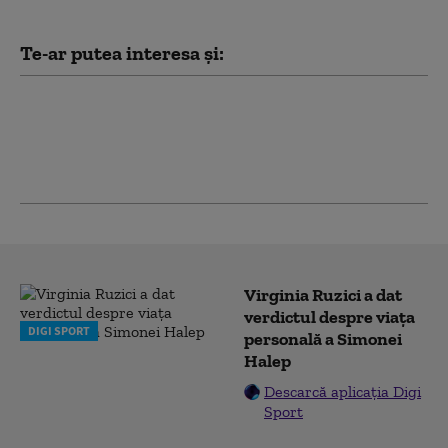
Te-ar putea interesa și:
Ponta ştie la cine s-a
gândit Băsescu pentru
funcţia de prim-
ministru
Virginia Ruzici a dat
verdictul despre viața
DIGI SPORT
personală a Simonei
Halep
Descarcă aplicația Digi
Sport