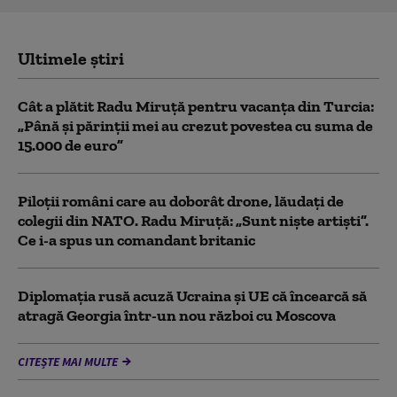
Ultimele știri
Cât a plătit Radu Miruță pentru vacanța din Turcia:
„Până și părinții mei au crezut povestea cu suma de
15.000 de euro”
Piloții români care au doborât drone, lăudați de
colegii din NATO. Radu Miruță: „Sunt niște artiști”.
Ce i-a spus un comandant britanic
Diplomaţia rusă acuză Ucraina şi UE că încearcă să
atragă Georgia într-un nou război cu Moscova
CITEȘTE MAI MULTE