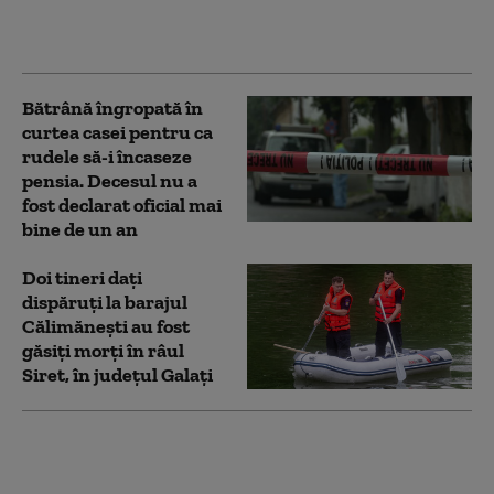
două tramvaie în
Germania
Bătrână îngropată în
curtea casei pentru ca
rudele să-i încaseze
pensia. Decesul nu a
fost declarat oficial mai
bine de un an
Doi tineri dați
dispăruți la barajul
Călimănești au fost
găsiți morți în râul
Siret, în județul Galați
„Scene de război”.
Accident dramatic în