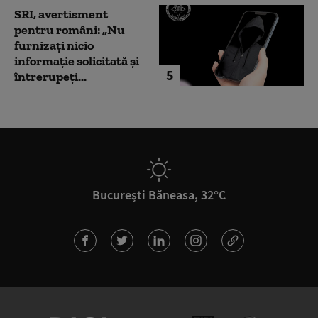
SRI, avertisment
pentru români: „Nu
furnizați nicio
informație solicitată și
5
întrerupeți...
București Băneasa, 32°C