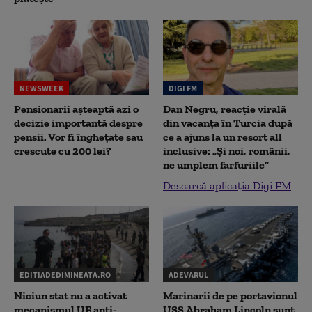
NEWSWEEK
DIGI FM
Pensionarii așteaptă azi o
Dan Negru, reacție virală
decizie importantă despre
din vacanța în Turcia după
pensii. Vor fi înghețate sau
ce a ajuns la un resort all
crescute cu 200 lei?
inclusive: „Și noi, românii,
ne umplem farfuriile”
Descarcă aplicația Digi FM
EDITIADEDIMINEATA.RO
ADEVARUL
Niciun stat nu a activat
Marinarii de pe portavionul
mecanismul UE anti-
USS Abraham Lincoln sunt