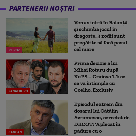
PARTENERII NOȘTRI
Venus intră în Balanță
și schimbă jocul în
dragoste. 3 zodii sunt
pregătite să facă pasul
cel mare
PE ROZ
Prima decizie a lui
Mihai Rotaru după
KuPS – Craiova 1-1: ce
se va întâmpla cu
Coelho. Exclusiv
FANATIK.RO
Episodul extrem din
dosarul lui Cătălin
Avramescu, cercetat de
DIICOT: 'A plecat în
pădure cu o
CANCAN