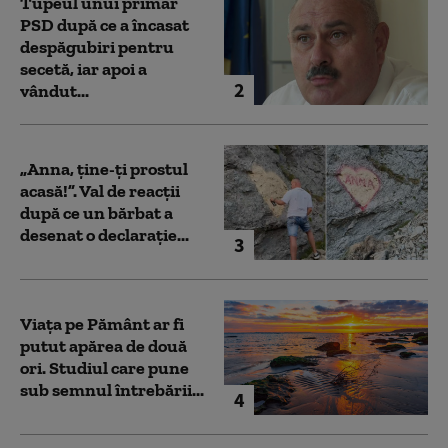
Tupeul unui primar
PSD după ce a încasat
despăgubiri pentru
secetă, iar apoi a
2
vândut...
„Anna, ţine-ţi prostul
acasă!”. Val de reacții
după ce un bărbat a
desenat o declarație...
3
Viața pe Pământ ar fi
putut apărea de două
ori. Studiul care pune
sub semnul întrebării...
4