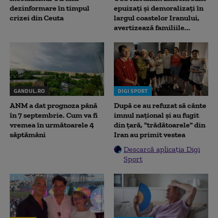
dezinformare în timpul
epuizați și demoralizați în
crizei din Ceuta
largul coastelor Iranului,
avertizează familiile...
GANDUL.RO
DIGI SPORT
ANM a dat prognoza până
După ce au refuzat să cânte
în 7 septembrie. Cum va fi
imnul naţional şi au fugit
vremea în următoarele 4
din ţară, "trădătoarele" din
săptămâni
Iran au primit vestea
Descarcă aplicația Digi
Sport