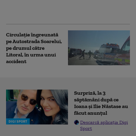
Italia: cel puțin șase
persoane și-au pierdut
viața
Circulație îngreunată
pe Autostrada Soarelui,
pe drumul către
Litoral, în urma unui
accident
Surpriză, la 3
săptămâni după ce
Ioana și Ilie Năstase au
făcut anunțul
DIGI SPORT
Descarcă aplicația Digi
Sport