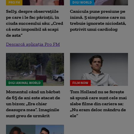
PRO FM
DIGI WORLD
Selly, despre observațiile
Canicula pune presiune pe
pe care i le fac părinții, în
inimă. 5 simptome care nu
ciuda succesului său: „Cred
trebuie ignorate niciodată,
că este imposibil să scapi
potrivit unui cardiolog
de asta”
Descarcă aplicația Pro FM
DIGI ANIMAL WORLD
FILM NOW
Momentul când un bărbat
Tom Holland nu se ferește
de 65 de ani este atacat de
să spună care sunt cele mai
un bizon: „Era chiar
slabe filme din cariera sa:
deasupra mea”. Imaginile
„Nu eram deloc mândru de
sunt greu de urmărit
ele”