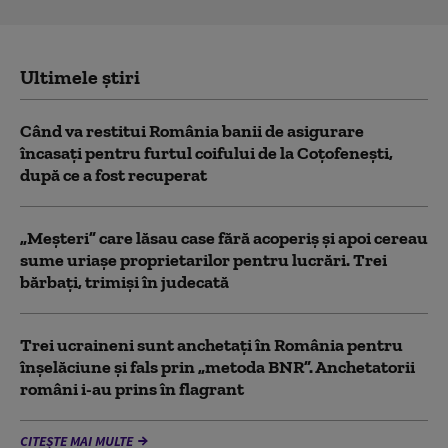
Ultimele știri
Când va restitui România banii de asigurare
încasați pentru furtul coifului de la Coțofenești,
după ce a fost recuperat
„Meșteri” care lăsau case fără acoperiș și apoi cereau
sume uriașe proprietarilor pentru lucrări. Trei
bărbați, trimiși în judecată
Trei ucraineni sunt anchetaţi în România pentru
înşelăciune și fals prin „metoda BNR”. Anchetatorii
români i-au prins în flagrant
CITEȘTE MAI MULTE