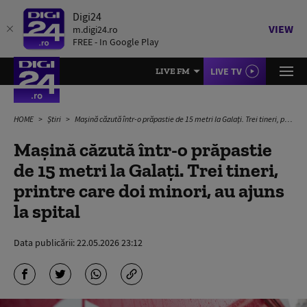
Digi24
VIEW
m.digi24.ro
FREE - In Google Play
LIVE TV
LIVE FM
HOME
Știri
Mașină căzută într-o prăpastie de 15 metri la Galați. Trei tineri, printre care doi minori, au ajuns la spital
Mașină căzută într-o prăpastie
de 15 metri la Galați. Trei tineri,
printre care doi minori, au ajuns
la spital
Data publicării:
22.05.2026 23:12