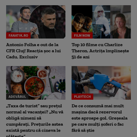
FANATIK.RO
FILM NOW
Antonio Folha e out de la
Top 10 filme cu Charlize
CFR Cluj! Reacția șoc a lui
Theron. Actrița împlinește
Cadu. Exclusiv
51 de ani
ADEVĂRUL
PLAYTECH
„Taxa de turist” sau prețul
De ce consumă mai mult
normal al vacanței? „Nu vă
mașina dacă rezervorul
obligă nimeni să
este aproape gol. Greșeala
cumpărați. Prețurile astea
pe care mulți șoferi o fac
există pentru că cineva le
fără să știe
plătește”