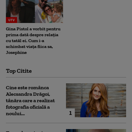
UTV
Gina Pistol a vorbit pentru
prima dată despre relația
cu tatăl ei. Cum i-a
schimbat viața fiica sa,
Josephine
Top Citite
Cine este românca
Alecsandra Drăgoi,
tânăra care a realizat
fotografia oficială a
1
noului...