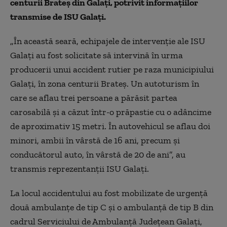
centurii Brateș din Galați, potrivit informațiilor
transmise de ISU Galați.
„În această seară, echipajele de intervenţie ale ISU
Galaţi au fost solicitate să intervină în urma
producerii unui accident rutier pe raza municipiului
Galaţi, în zona centurii Brateş. Un autoturism în
care se aflau trei persoane a părăsit partea
carosabilă şi a căzut într-o prăpastie cu o adâncime
de aproximativ 15 metri. În autovehicul se aflau doi
minori, ambii în vârstă de 16 ani, precum şi
conducătorul auto, în vârstă de 20 de ani”, au
transmis reprezentanții ISU Galați.
La locul accidentului au fost mobilizate de urgență
două ambulanțe de tip C și o ambulanță de tip B din
cadrul Serviciului de Ambulanță Județean Galați,