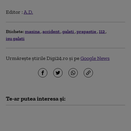
Editor :
A.D.
Etichete:
masina
accident
galati
prapastie
112
isu galati
Urmărește știrile Digi24.ro și pe
Google News
Te-ar putea interesa și:
25 de răniţi, dintre care
zece în stare gravă,
după coliziunea dintre