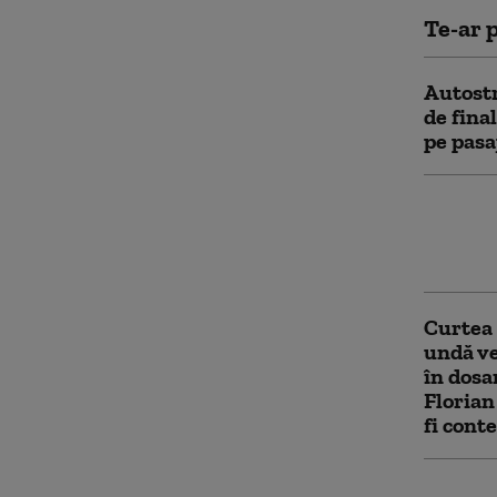
Te-ar p
Autostr
de fina
pe pasa
Aplicaţ
mai apr
făcute 
Curtea 
undă ve
în dosa
Florian
fi cont
SRI, av