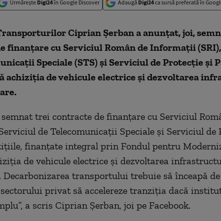
Urmărește
Digi24
în Google Discover
Adaugă
Digi24
ca sursă preferată în Googl
ransporturilor Ciprian Şerban a anunțat, joi, semn
e finanțare cu Serviciul Român de Informaţii (SRI),
nicaţii Speciale (STS) și Serviciul de Protecţie şi P
ă achiziția de vehicule electrice și dezvoltarea infr
are.
 semnat trei contracte de finanţare cu Serviciul Rom
Serviciul de Telecomunicaţii Speciale şi Serviciul de 
tiţiile, finanţate integral prin Fondul pentru Moderni
ziţia de vehicule electrice şi dezvoltarea infrastructu
. Decarbonizarea transportului trebuie să înceapă de 
ectorului privat să accelereze tranziţia dacă instituţ
plu”, a scris Ciprian Șerban, joi pe Facebook.