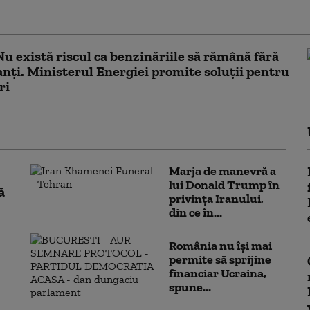
ție solicitată și întrerupeți convorbirea”
Nu există riscul ca benzinăriile să rămână fără
nți. Ministerul Energiei promite soluții pentru
ri
Marja de manevră a
lui Donald Trump în
ă
privința Iranului,
din ce în...
România nu își mai
permite să sprijine
financiar Ucraina,
spune...