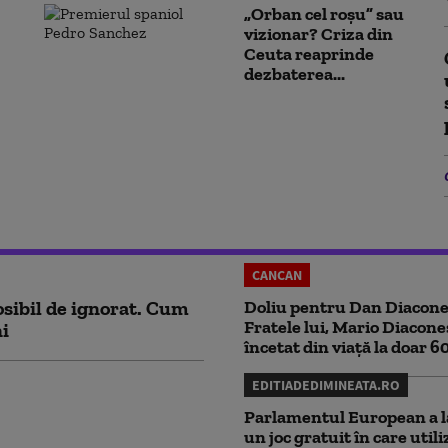
„Orban cel roșu” sau
vizionar? Criza din
Ceuta reaprinde
dezbaterea...
CANCAN
sibil de ignorat. Cum
Doliu pentru Dan Diacone
Fratele lui, Mario Diacone
ni
încetat din viață la doar 6
EDITIADEDIMINEATA.RO
Parlamentul European a l
un joc gratuit în care utili