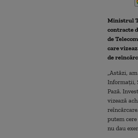
Ministrul T
contracte d
de Telecomu
care vizeaz
de reîncărc
„Astăzi, am
Informaţii, 
Pază. Inves
vizează achi
reîncărcare
putem cere s
nu dau exem