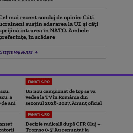
Cel mai recent sondaj de opinie: Câți
ucraineni susțin aderarea la UE și câți
sprijină intrarea în NATO. Ambele
preferințe, în scădere
CITEȘTE MAI MULTE
FANATIK.RO
scu.
Un nou campionat de top se va
scu, a
vedea la TV în România din
0 de ani
sezonul 2026-2027. Anunț oficial
FANATIK.RO
ansat
Decizie radicală după CFR Cluj –
zatorii
Tromso 0-5! Au renunțat la