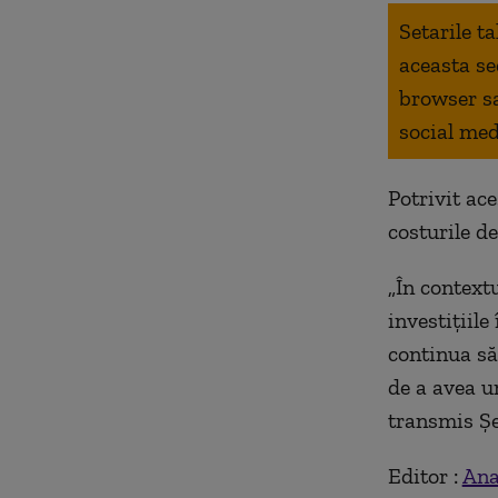
Setarile t
aceasta se
browser s
social med
Potrivit ac
costurile d
„În contextu
investiţiile
continua să
de a avea un
transmis Ş
Editor :
Ana