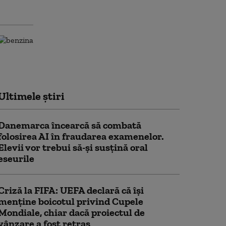
Ultimele știri
Danemarca încearcă să combată
folosirea AI în fraudarea examenelor.
Elevii vor trebui să-şi susţină oral
eseurile
Criză la FIFA: UEFA declară că îşi
menţine boicotul privind Cupele
Mondiale, chiar dacă proiectul de
vânzare a fost retras