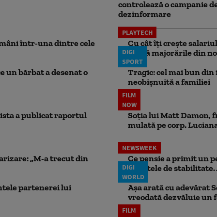
controlează o campanie d
dezinformare
PLAYTECH
mâni într-una dintre cele
Cu cât îți crește salari
DIGI
aplică majorările din no
SPORT
ce un bărbat a desenat o
Tragic: cel mai bun din i
neobișnuită a familiei
FILM
NOW
ista a publicat raportul
Soția lui Matt Damon, f
mulată pe corp. Luciana 
NEWSWEEK
larizare: „M-a trecut din
Ce pensie a primit un 
DIGI
punctele de stabilitate. 
WORLD
ele partenerei lui
Așa arată cu adevărat S
vreodată dezvăluie un
FILM