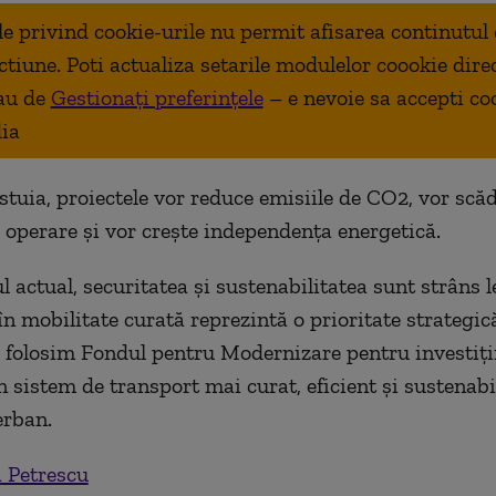
ale privind cookie-urile nu permit afisarea continutul
ctiune. Poti actualiza setarile modulelor coookie dire
au de
Gestionați preferințele
– e nevoie sa accepti co
ia
estuia, proiectele vor reduce emisiile de CO2, vor scă
e operare și vor crește independența energetică.
l actual, securitatea şi sustenabilitatea sunt strâns l
 în mobilitate curată reprezintă o prioritate strategi
 folosim Fondul pentru Modernizare pentru investiţi
 sistem de transport mai curat, eficient şi sustenabil
erban.
 Petrescu