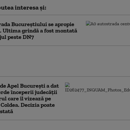
utea interesa și:
ada Bucureștiului se apropie
l. Ultima grindă a fost montată
jul peste DN7
ia de cadastru şi carte funciară e-Terra este
oape de remediere. Care este stadiul testelor
de autorități
de Apel București a dat
rde începerii judecății
rul care îl vizează pe
 Coldea. Decizia poate
estată
ertisment pentru români: „Nu furnizați nicio