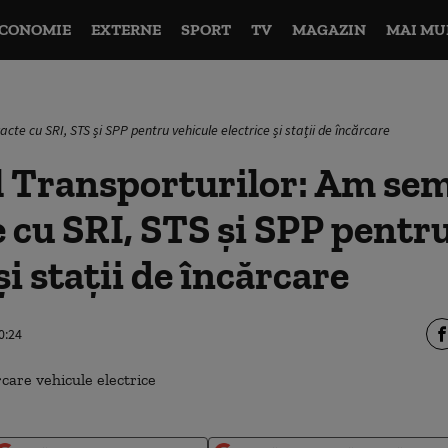
CONOMIE
EXTERNE
SPORT
TV
MAGAZIN
MAI MU
cte cu SRI, STS și SPP pentru vehicule electrice și stații de încărcare
l Transporturilor: Am se
 cu SRI, STS și SPP pentr
și stații de încărcare
0:24