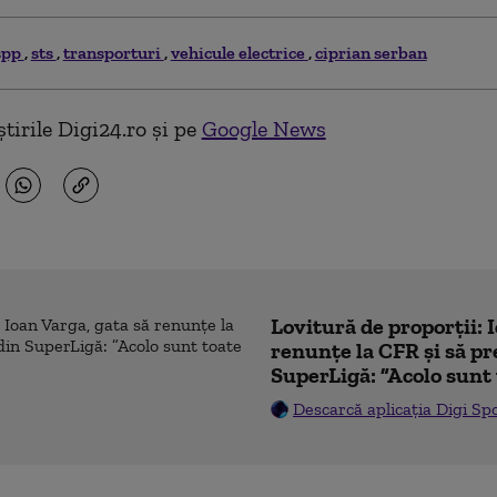
spp
sts
transporturi
vehicule electrice
ciprian serban
tirile Digi24.ro și pe
Google News
Lovitură de proporții: 
renunțe la CFR și să pre
SuperLigă: ”Acolo sunt 
Descarcă aplicația Digi Sp