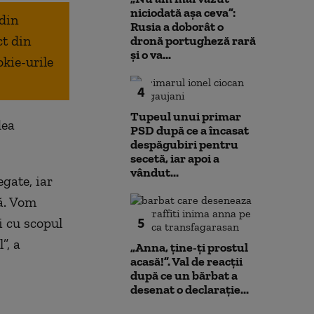
niciodată așa ceva”:
 din
Rusia a doborât o
ct din
dronă portugheză rară
și o va...
okie-urile
4
Tupeul unui primar
dea
PSD după ce a încasat
despăgubiri pentru
secetă, iar apoi a
vândut...
egate, iar
că. Vom
5
i cu scopul
”, a
„Anna, ţine-ţi prostul
acasă!”. Val de reacții
după ce un bărbat a
desenat o declarație...