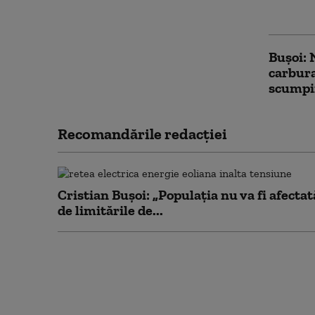
informa
Bușoi: 
carbura
scumpi
Recomandările redacţiei
Cristian Bușoi: „Populația nu va fi afectat
de limitările de...