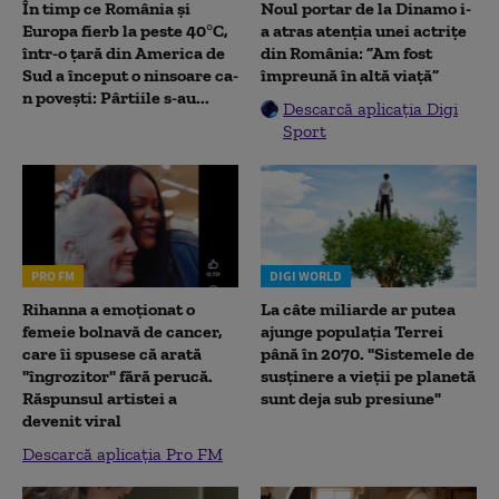
În timp ce România și
Noul portar de la Dinamo i-
Europa fierb la peste 40°C,
a atras atenția unei actrițe
într-o țară din America de
din România: ”Am fost
Sud a început o ninsoare ca-
împreună în altă viață”
n povești: Pârtiile s-au...
Descarcă aplicația Digi
Sport
PRO FM
DIGI WORLD
Rihanna a emoționat o
La câte miliarde ar putea
femeie bolnavă de cancer,
ajunge populația Terrei
care îi spusese că arată
până în 2070. "Sistemele de
"îngrozitor" fără perucă.
susținere a vieții pe planetă
Răspunsul artistei a
sunt deja sub presiune"
devenit viral
Descarcă aplicația Pro FM