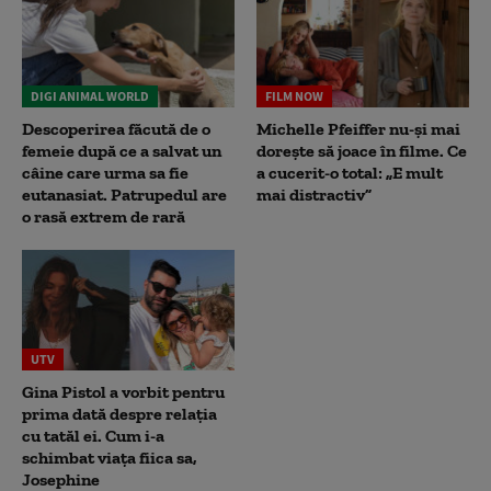
DIGI ANIMAL WORLD
FILM NOW
Descoperirea făcută de o
Michelle Pfeiffer nu-și mai
femeie după ce a salvat un
dorește să joace în filme. Ce
câine care urma sa fie
a cucerit-o total: „E mult
eutanasiat. Patrupedul are
mai distractiv”
o rasă extrem de rară
UTV
Gina Pistol a vorbit pentru
prima dată despre relația
cu tatăl ei. Cum i-a
schimbat viața fiica sa,
Josephine