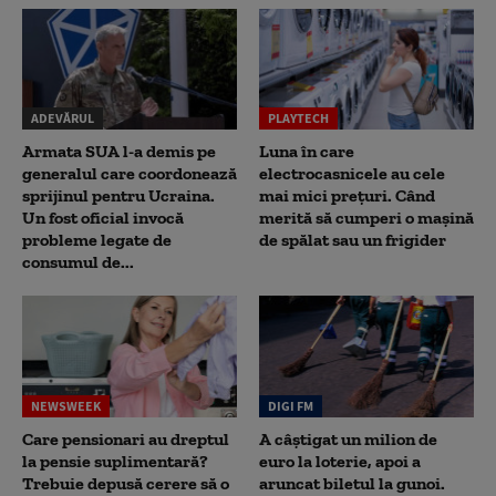
ADEVĂRUL
PLAYTECH
Armata SUA l-a demis pe
Luna în care
generalul care coordonează
electrocasnicele au cele
sprijinul pentru Ucraina.
mai mici prețuri. Când
Un fost oficial invocă
merită să cumperi o mașină
probleme legate de
de spălat sau un frigider
consumul de...
NEWSWEEK
DIGI FM
Care pensionari au dreptul
A câștigat un milion de
la pensie suplimentară?
euro la loterie, apoi a
Trebuie depusă cerere să o
aruncat biletul la gunoi.