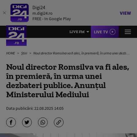
Digi24
VIEW
m.digi24.ro
FREE - In Google Play
LIVE TV
LIVE FM
HOME
Știri
Noul director Romsilva va fi ales, în premieră, în urma unei dezbateri publice. Anunțul Ministerului Mediului
Noul director Romsilva va fi ales,
în premieră, în urma unei
dezbateri publice. Anunțul
Ministerului Mediului
Data publicării:
22.08.2025 14:05