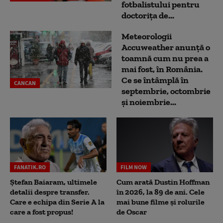
fotbalistului pentru
doctoriţa de...
Meteorologii
Accuweather anunță o
toamnă cum nu prea a
mai fost, în România.
Ce se întâmplă în
CANCAN
septembrie, octombrie
și noiembrie...
FANATIK.RO
FILM NOW
Ștefan Baiaram, ultimele
Cum arată Dustin Hoffman
detalii despre transfer.
în 2026, la 89 de ani. Cele
Care e echipa din Serie A la
mai bune filme și rolurile
care a fost propus!
de Oscar