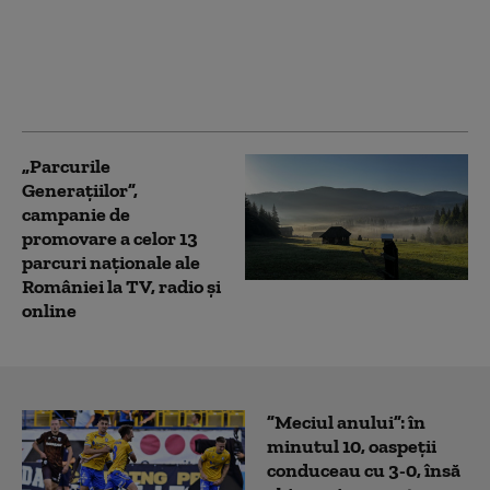
Control la Garda de
Mediu din 5 județe:
Sunt și comisari care
taie și spânzură la
comanda baronilor
„Parcurile
Generaţiilor”,
campanie de
promovare a celor 13
parcuri naționale ale
României la TV, radio și
online
”Meciul anului”: în
minutul 10, oaspeții
conduceau cu 3-0, însă