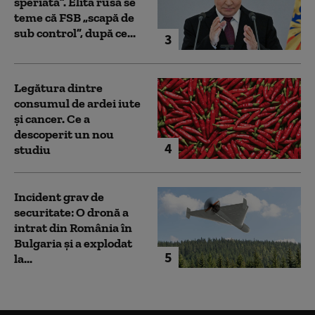
speriată”. Elita rusă se
teme că FSB „scapă de
sub control”, după ce...
3
Legătura dintre
consumul de ardei iute
și cancer. Ce a
descoperit un nou
4
studiu
Incident grav de
securitate: O dronă a
intrat din România în
Bulgaria şi a explodat
5
la...