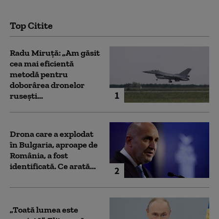
Top Citite
Radu Miruță: „Am găsit
cea mai eficientă
metodă pentru
doborârea dronelor
1
rusești...
Drona care a explodat
în Bulgaria, aproape de
România, a fost
identificată. Ce arată...
2
„Toată lumea este