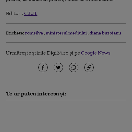
Editor :
C.L.B.
Etichete:
romsilva
ministerul mediului
diana buzoianu
Urmărește știrile Digi24.ro și pe
Google News
Te-ar putea interesa și:
Buzoianu acuză PSD că
riscă să blocheze
aproape un miliard de
euro din PNRR: „Este