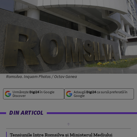
Romsilva. Inquam Photos / Octav Ganea
Urmărește
Digi24
în Google
Adaugă
Digi24
ca sursă preferată în
Discover
Google
DIN ARTICOL
Tensiunile între Romsilva și Ministerul Mediului