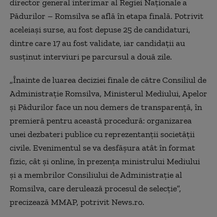
director general interimar al Regiei Naţionale a
Pădurilor – Romsilva se află în etapa finală. Potrivit
aceleiaşi surse, au fost depuse 25 de candidaturi,
dintre care 17 au fost validate, iar candidaţii au
susţinut interviuri pe parcursul a două zile.
„Înainte de luarea deciziei finale de către Consiliul de
Administraţie Romsilva, Ministerul Mediului, Apelor
şi Pădurilor face un nou demers de transparenţă, în
premieră pentru această procedură: organizarea
unei dezbateri publice cu reprezentanţii societăţii
civile. Evenimentul se va desfăşura atât în format
fizic, cât şi online, în prezenţa ministrului Mediului
şi a membrilor Consiliului de Administraţie al
Romsilva, care derulează procesul de selecţie”,
precizează MMAP, potrivit News.ro.