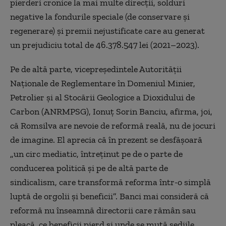
pierderi cronice la mai multe direcţii, solduri
negative la fondurile speciale (de conservare şi
regenerare) şi premii nejustificate care au generat
un prejudiciu total de 46.378.547 lei (2021–2023).
Pe de altă parte, vicepreşedintele Autorităţii
Naţionale de Reglementare în Domeniul Minier,
Petrolier şi al Stocării Geologice a Dioxidului de
Carbon (ANRMPSG), Ionuţ Sorin Banciu, afirma, joi,
că Romsilva are nevoie de reformă reală, nu de jocuri
de imagine. El aprecia că în prezent se desfăşoară
„un circ mediatic, întreţinut pe de o parte de
conducerea politică şi pe de altă parte de
sindicalism, care transformă reforma într-o simplă
luptă de orgolii şi beneficii”. Banci mai consideră că
reformă nu înseamnă directorii care rămân sau
pleacă, ce beneficii pierd şi unde se mută sediile.