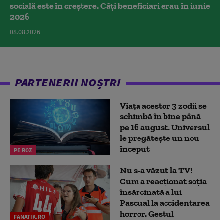
socială este în creștere. Câți beneficiari erau în iunie
2026
08.08.2026
PARTENERII NOȘTRI
Viața acestor 3 zodii se
schimbă în bine până
pe 16 august. Universul
le pregătește un nou
început
PE ROZ
Nu s-a văzut la TV!
Cum a reacţionat soţia
însărcinată a lui
Pascual la accidentarea
horror. Gestul
FANATIK.RO