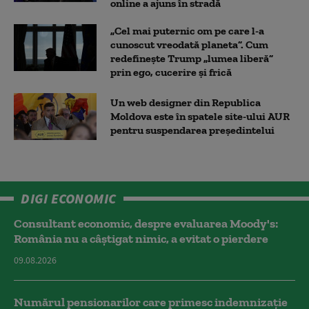
online a ajuns în stradă
„Cel mai puternic om pe care l-a
cunoscut vreodată planeta”. Cum
redefinește Trump „lumea liberă”
prin ego, cucerire și frică
Un web designer din Republica
Moldova este în spatele site-ului AUR
pentru suspendarea președintelui
DIGI ECONOMIC
Consultant economic, despre evaluarea Moody's:
România nu a câştigat nimic, a evitat o pierdere
09.08.2026
Numărul pensionarilor care primesc indemnizaţie