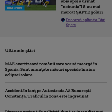
abia apoi a urmat
”nebunia”! S-au mai
DIGI SPORT
marcat ȘAPTE goluri
Descarcă aplicația Digi
Sport
Ultimele știri
MAE avertizează românii care vor să meargă în
Spania: Sunt anunțate măsuri speciale în ziua
eclipsei solare
Accident în lanț pe Autostrada A2 București-
Constanța. Traficul în zonă este îngreunat
Piroman reţinut de poliţişti, după ce incendiat mai