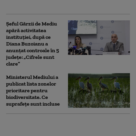
complet iresponsabil”
Șeful Gărzii de Mediu
apără activitatea
instituției, după ce
Diana Buzoianu a
anunțat controale în 5
județe: „Cifrele sunt
clare”
Ministerul Mediului a
publicat lista zonelor
prioritare pentru
biodiversitate. Ce
suprafețe sunt incluse
Diana Buzoianu
trimite Corpul de