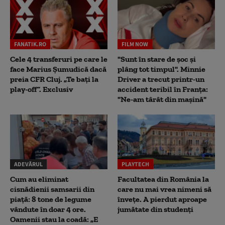
FANATIK.RO
FILM NOW
Cele 4 transferuri pe care le
"Sunt în stare de șoc și
face Marius Șumudică dacă
plâng tot timpul". Minnie
preia CFR Cluj. „Te bați la
Driver a trecut printr-un
play-off”. Exclusiv
accident teribil în Franța:
"Ne-am târât din mașină"
ADEVĂRUL
PLAYTECH
Cum au eliminat
Facultatea din România la
cisnădienii samsarii din
care nu mai vrea nimeni să
piață: 8 tone de legume
înveţe. A pierdut aproape
vândute în doar 4 ore.
jumătate din studenţi
Oamenii stau la coadă: „E