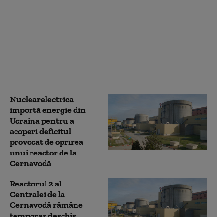
Nuclearelectrica: „Mai
putem câștiga două-
trei zile”. Ce se
întâmplă cu reactorul 2
de la Cernavodă dacă
Dunărea continuă să
scadă
Nuclearelectrica
importă energie din
Ucraina pentru a
acoperi deficitul
provocat de oprirea
unui reactor de la
Cernavodă
Reactorul 2 al
Centralei de la
Cernavodă rămâne
temporar deschis,