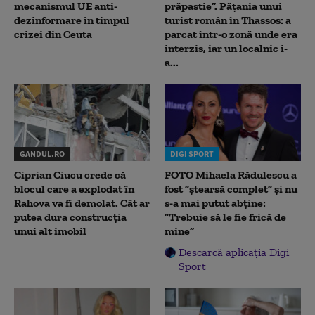
mecanismul UE anti-
prăpastie”. Pățania unui
dezinformare în timpul
turist român în Thassos: a
crizei din Ceuta
parcat într-o zonă unde era
interzis, iar un localnic i-
a...
GANDUL.RO
DIGI SPORT
Ciprian Ciucu crede că
FOTO Mihaela Rădulescu a
blocul care a explodat în
fost ”ștearsă complet” și nu
Rahova va fi demolat. Cât ar
s-a mai putut abține:
putea dura construcția
”Trebuie să le fie frică de
unui alt imobil
mine”
Descarcă aplicația Digi
Sport