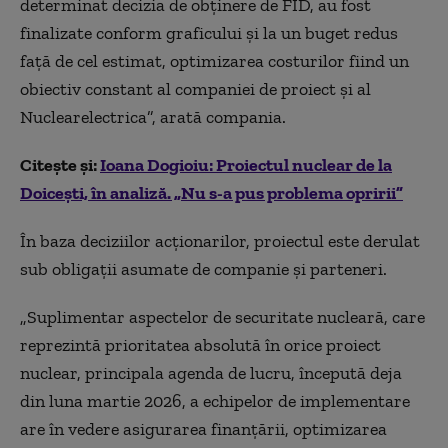
determinat decizia de obţinere de FID, au fost
finalizate conform graficului şi la un buget redus
faţă de cel estimat, optimizarea costurilor fiind un
obiectiv constant al companiei de proiect şi al
Nuclearelectrica”, arată compania.
Citește și:
Ioana Dogioiu: Proiectul nuclear de la
Doicești, în analiză. „Nu s-a pus problema opririi”
În baza deciziilor acționarilor, proiectul este derulat
sub obligații asumate de companie și parteneri.
„Suplimentar aspectelor de securitate nucleară, care
reprezintă prioritatea absolută în orice proiect
nuclear, principala agenda de lucru, începută deja
din luna martie 2026, a echipelor de implementare
are în vedere asigurarea finanţării, optimizarea