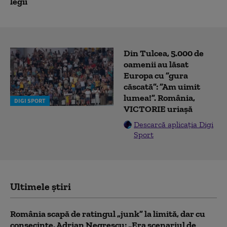
legii
Din Tulcea, 5.000 de
oamenii au lăsat
Europa cu ”gura
căscată”: ”Am uimit
lumea!”. România,
DIGI SPORT
VICTORIE uriașă
Descarcă aplicația Digi
Sport
Ultimele știri
România scapă de ratingul „junk” la limită, dar cu
consecinţe. Adrian Negrescu: „Era scenariul de