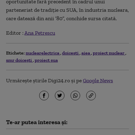
oportunitate fară precedent în cadrul unui
parteneriat de tradiție cu SUA, în industria nucleara,
care datează din anii ’80”, conchide sursa citată.
Editor :
Ana Petrescu
Etichete:
nuclearelectrica
doicesti
aiea
proiect nuclear
smr doicești
proiect sua
Urmărește știrile Digi24.ro și pe
Google News
Te-ar putea interesa și: