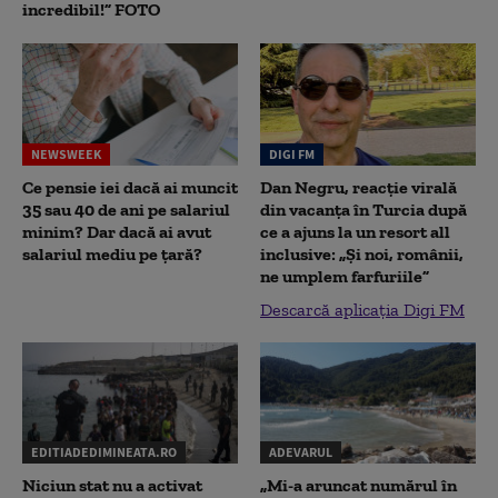
incredibil!” FOTO
NEWSWEEK
DIGI FM
Ce pensie iei dacă ai muncit
Dan Negru, reacție virală
35 sau 40 de ani pe salariul
din vacanța în Turcia după
minim? Dar dacă ai avut
ce a ajuns la un resort all
salariul mediu pe țară?
inclusive: „Și noi, românii,
ne umplem farfuriile”
Descarcă aplicația Digi FM
EDITIADEDIMINEATA.RO
ADEVARUL
Niciun stat nu a activat
„Mi-a aruncat numărul în