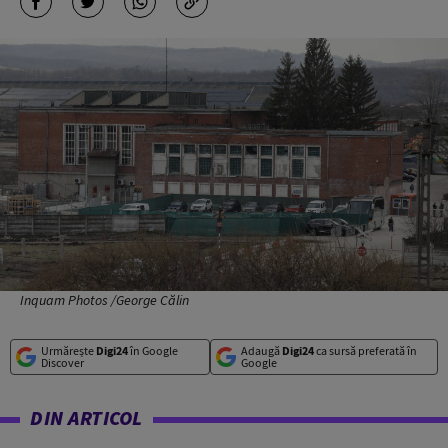
Inquam Photos /George Călin
Urmărește
Digi24
în Google
Adaugă
Digi24
ca sursă preferată în
Discover
Google
DIN ARTICOL