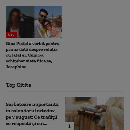
UTV
Gina Pistol a vorbit pentru
prima dată despre relația
cu tatăl ei. Cum i-a
schimbat viața fiica sa,
Josephine
Top Citite
Sărbătoare importantă
în calendarul ortodox
pe 7 august: Ce tradiții
se respectă și cui...
1