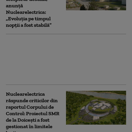
anunță
Nuclearelectrica:
„Evoluția pe timpul
nopții a fost stabilă”
Centrala de la
Cernavodă se închide.
După Unitatea 1, şi
Unitatea 2 va fi oprită,
din cauza scăderii
nivelului Dunării
Nuclearelectrica
răspunde criticilor din
raportul Corpului de
Control: Proiectul SMR
de la Doicești a fost
gestionat în limitele