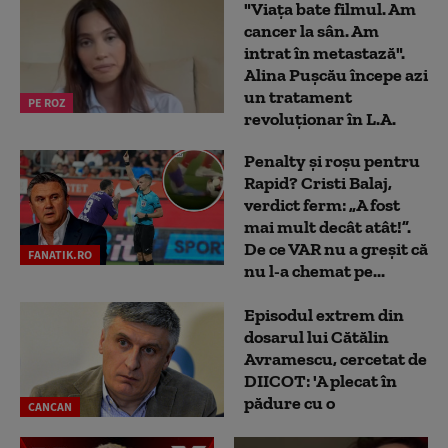
"Viața bate filmul. Am
cancer la sân. Am
intrat în metastază".
Alina Pușcău începe azi
un tratament
PE ROZ
revoluționar în L.A.
Penalty și roșu pentru
Rapid? Cristi Balaj,
verdict ferm: „A fost
mai mult decât atât!”.
De ce VAR nu a greșit că
FANATIK.RO
nu l-a chemat pe...
Episodul extrem din
dosarul lui Cătălin
Avramescu, cercetat de
DIICOT: 'A plecat în
pădure cu o
CANCAN