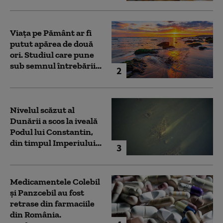
Viața pe Pământ ar fi
putut apărea de două
ori. Studiul care pune
sub semnul întrebării...
2
Nivelul scăzut al
Dunării a scos la iveală
Podul lui Constantin,
din timpul Imperiului...
3
Medicamentele Colebil
și Panzcebil au fost
retrase din farmaciile
din România.