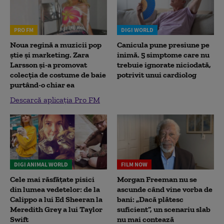
PRO FM
DIGI WORLD
Noua regină a muzicii pop
Canicula pune presiune pe
știe și marketing. Zara
inimă. 5 simptome care nu
Larsson și-a promovat
trebuie ignorate niciodată,
colecția de costume de baie
potrivit unui cardiolog
purtând-o chiar ea
Descarcă aplicația Pro FM
DIGI ANIMAL WORLD
FILM NOW
Cele mai răsfățate pisici
Morgan Freeman nu se
din lumea vedetelor: de la
ascunde când vine vorba de
Calippo a lui Ed Sheeran la
bani: „Dacă plătesc
Meredith Grey a lui Taylor
suficient”, un scenariu slab
Swift
nu mai contează