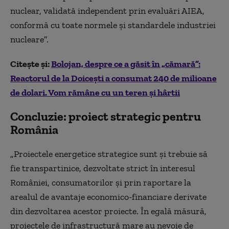
nuclear, validată independent prin evaluări AIEA,
conformă cu toate normele şi standardele industriei
nucleare”.
Citește și:
Bolojan, despre ce a găsit în „cămară”:
Reactorul de la Doiceşti a consumat 240 de milioane
de dolari. Vom rămâne cu un teren şi hârtii
Concluzie: proiect strategic pentru
România
„Proiectele energetice strategice sunt şi trebuie să
fie transpartinice, dezvoltate strict în interesul
României, consumatorilor şi prin raportare la
arealul de avantaje economico-financiare derivate
din dezvoltarea acestor proiecte. În egală măsură,
proiectele de infrastructură mare au nevoie de