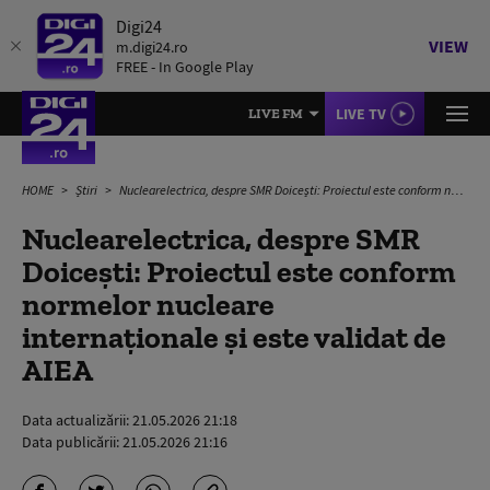
Digi24
VIEW
m.digi24.ro
FREE - In Google Play
LIVE TV
LIVE FM
HOME
Știri
Nuclearelectrica, despre SMR Doicești: Proiectul este conform normelor nucleare internaționale și este validat de AIEA
Nuclearelectrica, despre SMR
Doicești: Proiectul este conform
normelor nucleare
internaționale și este validat de
AIEA
Data actualizării:
21.05.2026 21:18
Data publicării:
21.05.2026 21:16