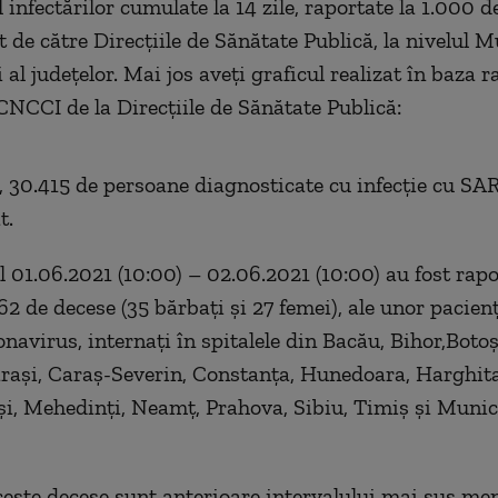
 infectărilor cumulate la 14 zile, raportate la 1.000 d
t de către Direcțiile de Sănătate Publică, la nivelul M
 al județelor. Mai jos aveți graficul realizat în baza r
CNCCI de la Direcțiile de Sănătate Publică:
, 30.415 de persoane diagnosticate cu infecție cu SA
t.
ul 01.06.2021 (10:00) – 02.06.2021 (10:00) au fost rap
2 de decese (35 bărbați și 27 femei), ale unor pacienț
onavirus, internați în spitalele din Bacău, Bihor,Botoș
rași, Caraș-Severin, Constanța, Hunedoara, Harghita,
ași, Mehedinți, Neamț, Prahova, Sibiu, Timiș și Munic
ceste decese sunt anterioare intervalului mai sus men