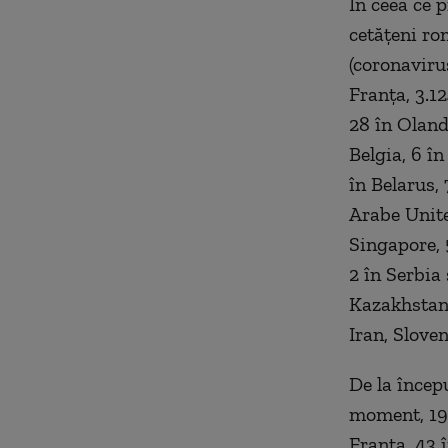
În ceea ce p
cetățeni ro
(coronavirus
Franța, 3.1
28 în Oland
Belgia, 6 în
în Belarus, 
Arabe Unite
Singapore, 
2 în Serbia
Kazakhstan,
Iran, Sloven
De la încep
moment, 191 
Franța, 43 