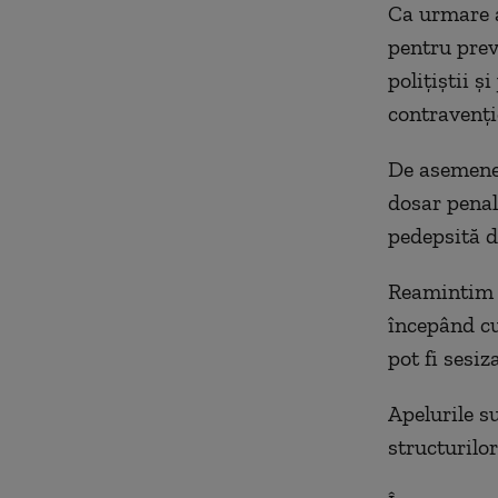
Ca urmare a
pentru prev
polițiștii ș
contravențio
De asemenea,
dosar penal
pedepsită d
Reamintim c
începând cu
pot fi sesiz
Apelurile su
structurilor