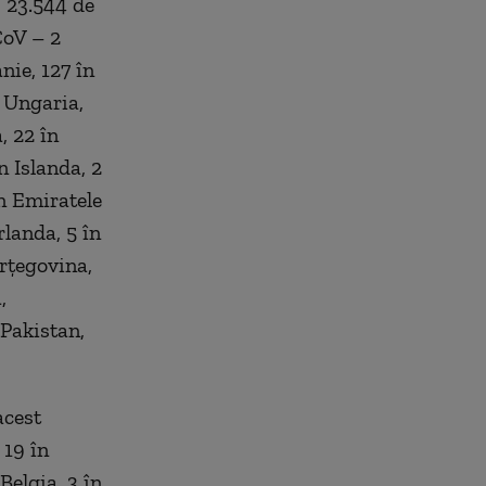
, 23.544 de
CoV – 2
nie, 127 în
 Ungaria,
, 22 în
n Islanda, 2
în Emiratele
landa, 5 în
erțegovina,
,
 Pakistan,
acest
 19 în
Belgia, 3 în