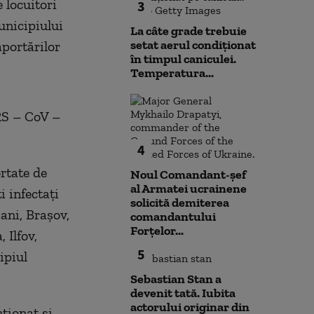
e locuitori
3
unicipiului
La câte grade trebuie
setat aerul condiționat
aportărilor
în timpul caniculei.
Temperatura...
RS – CoV –
4
ortate de
Noul Comandant-șef
al Armatei ucrainene
i infectați
solicită demiterea
ani, Brașov,
comandantului
Forțelor...
 Ilfov,
5
ipiul
Sebastian Stan a
devenit tată. Iubita
actorului originar din
ționat și