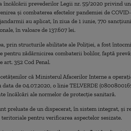
 încălcării prevederilor Legii nr. 55/2020 privind u
enirea și combaterea efectelor pandemiei de COVID-
i jandarmii au aplicat, în ziua de 1 iunie, 770 sancțiun
nale, în valoare de 137.607 lei.
 prin structurile abilitate ale Poliției, a fost întocmit
e pentru zădărnicirea combaterii bolilor, faptă prevă
e art. 352 Cod Penal.
etățenilor că Ministerul Afacerilor Interne a operați
 data de 04.07.2020, o linie TELVERDE (0800800165
ate încălcări ale normelor de protecție sanitară.
nt preluate de un dispecerat, în sistem integrat, și r
 teritoriale pentru verificarea aspectelor sesizate.