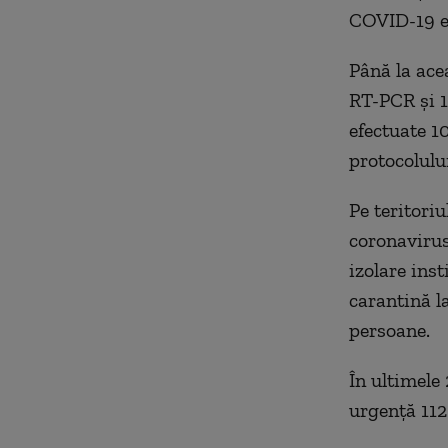
COVID-19 es
Până la acea
RT-PCR și 1.
efectuate 10
protocolului
Pe teritori
coronavirus 
izolare ins
carantină la
persoane.
În ultimele
urgență 112