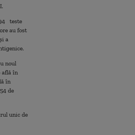
I.
894 teste
ore au fost
și a
ntigenice.
cu noul
 află în
lă în
 54 de
ărul unic de