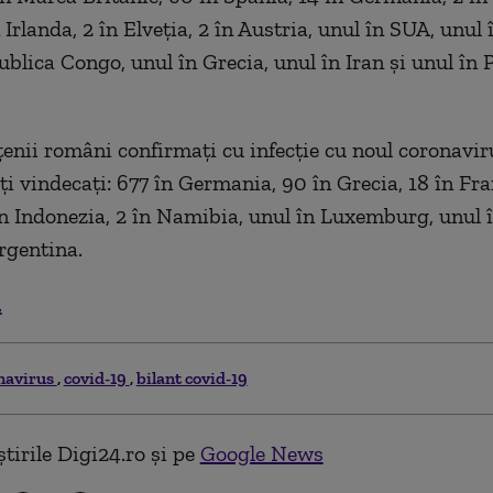
 Irlanda, 2 în Elveția, 2 în Austria, unul în SUA, unul î
ublica Congo, unul în Grecia, unul în Iran și unul în 
țenii români confirmați cu infecție cu noul coronavir
ți vindecați: 677 în Germania, 90 în Grecia, 18 în Fra
în Indonezia, 2 în Namibia, unul în Luxemburg, unul 
Argentina.
.
navirus
covid-19
bilant covid-19
tirile Digi24.ro și pe
Google News