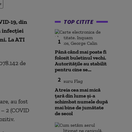
e
TOP CITITE
VID-19, din
 infecției
ni. La ATI
1
Până când mai poate fi
folosit buletinul vechi.
.078.142 de
Autoritățile au stabilit
pentru cine se...
2
A treia cea mai mică
țară din lume și-a
are, au fost
schimbat numele după
mai bine de jumătate
V – 2 (COVID
de secol
zitiv.