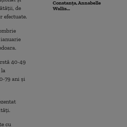
Constanța, Annabelle
ătății, de
Wallis...
r efectuate.
tombrie
 ianuarie
edoara.
ârstă 40-49
 la
0-79 ani și
ezentat
tăți.
te cu