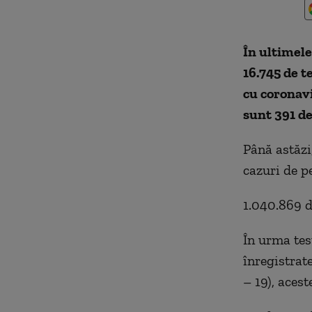
În ultimele
16.745 de t
cu coronavi
sunt 391 d
Până astăzi,
cazuri de p
1.040.869 d
În urma test
înregistrat
– 19), acest