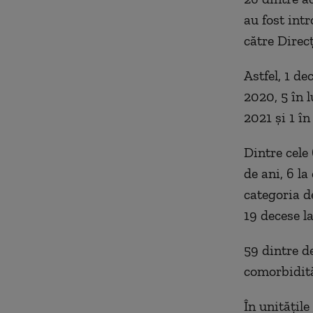
au fost intr
către Direcț
Astfel, 1 d
2020, 5 în 
2021 și 1 în
Dintre cele
de ani, 6 la
categoria d
19 decese l
59 dintre d
comorbidită
În unitățile