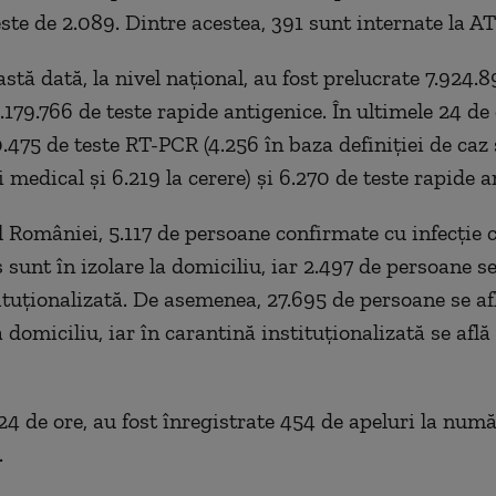
te de 2.089. Dintre acestea, 391 sunt internate la AT
stă dată, la nivel național, au fost prelucrate 7.924.
179.766 de teste rapide antigenice. În ultimele 24 de 
.475 de teste RT-PCR (4.256 în baza definiției de caz 
 medical și 6.219 la cerere) și 6.270 de teste rapide a
ul României, 5.117 de persoane confirmate cu infecție 
sunt în izolare la domiciliu, iar 2.497 de persoane se
tituționalizată. De asemenea, 27.695 de persoane se af
 domiciliu, iar în carantină instituționalizată se află
 24 de ore, au fost înregistrate 454 de apeluri la num
.