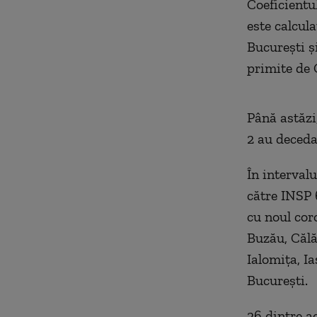
Coeficientul
este calcula
București și
primite de 
Până astăzi
2 au deceda
În interval
către INSP 6
cu noul cor
Buzău, Călă
Ialomița, I
București.
26 dintre a