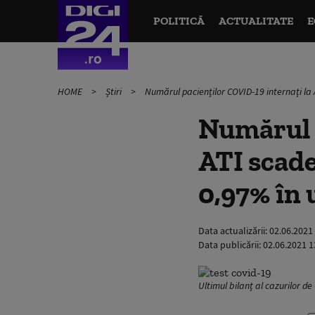
POLITICĂ
ACTUALITATE
E
HOME
Știri
Numărul pacienților COVID-19 internați la 
Numărul p
ATI scade
0,97% în 
Data actualizării:
02.06.2021
Data publicării:
02.06.2021 1
Ultimul bilanț al cazurilor d