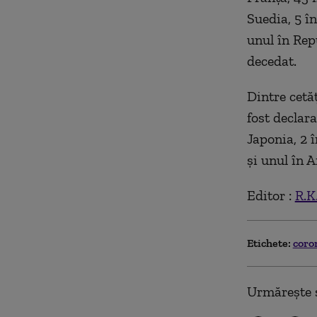
Suedia, 5 în
unul în Rep
decedat.
Dintre cetă
fost declara
Japonia, 2 
și unul în 
Editor :
R.K
Etichete:
coro
Urmărește ș