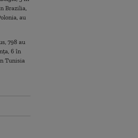
n Brazilia,
Polonia, au
us, 798 au
nța, 6 în
în Tunisia