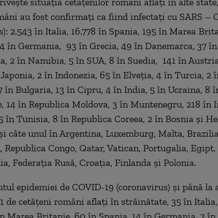
rivește situația cetățenilor români aflați în alte state
mâni au fost confirmați ca fiind infectați cu SARS – 
): 2.543 în Italia, 16.778 în Spania, 195 în Marea Brita
24 în Germania, 93 în Grecia, 49 în Danemarca, 37 în
a, 2 în Namibia, 5 în SUA, 8 în Suedia, 141 în Austria
 Japonia, 2 în Indonezia, 65 în Elveția, 4 în Turcia, 2 î
7 în Bulgaria, 13 în Cipru, 4 în India, 5 în Ucraina, 8 
, 14 în Republica Moldova, 3 în Muntenegru, 218 în Ir
5 în Tunisia, 8 în Republica Coreea, 2 în Bosnia și H
 și câte unul în Argentina, Luxemburg, Malta, Brazilia
 Republica Congo, Qatar, Vatican, Portugalia, Egipt,
ia, Federația Rusă, Croația, Finlanda și Polonia.
utul epidemiei de COVID-19 (coronavirus) și până la 
de cetățeni români aflați în străinătate, 35 în Italia,
în Marea Britanie, 60 în Spania, 14 în Germania, 2 în 