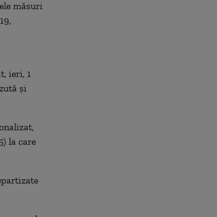
nele măsuri
19,
i
, ieri, 1
zută și
onalizat,
) la care
epartizate