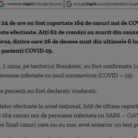
Urmărește
Digi24
în Google Discover
Adaugă
Digi24
ca sursă preferată în Googl
 24 de ore au fost raportate 164 de cazuri noi de CO
este efectuate. Alți 62 de români au murit din cauza
rus, dintre care 26 de decese sunt din ultimele 6 lu
e pacienți COVID-19.
 2 iunie, pe teritoriul României, au fost confirmate 1
ersoane infectate cu noul coronavirus (COVID – 19).
e pacienți au fost declarați vindecați.
elor efectuate la nivel național, față de ultima raport
e 164 cazuri noi de persoane infectate cu SARS – Co
ea fiind cazuri care nu au mai avut anterior un test po