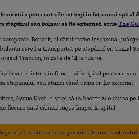
devotată a petrecut zile întregi în fața unui spital 
a stăpânul său bolnav să fie externat, scrie
The Gu
e companie, Boncuk, al cărui nume înseamnă „mărgel
ulanța care l-a transportat pe stăpânul ei, Cemal Se
 orașul Trabzon, în data de 14 ianuarie.
ățelușa s-a întors în fiecare zi la spital pentru a veni
a stăpânului său atunci când urma să fie externat.
enturk, Aynue Egeli, a spus că în fiecare zi o ducea pe
de fiecare dată câinele fugea înapoi la spital.
ale privind cookie-urile nu permit afisarea continutul