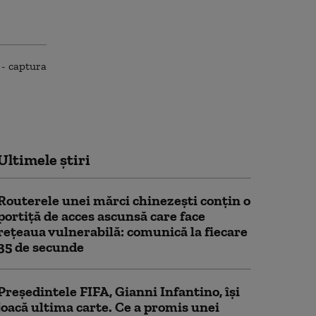
Ultimele știri
Routerele unei mărci chinezești conțin o
portiță de acces ascunsă care face
rețeaua vulnerabilă: comunică la fiecare
35 de secunde
Președintele FIFA, Gianni Infantino, îşi
joacă ultima carte. Ce a promis unei