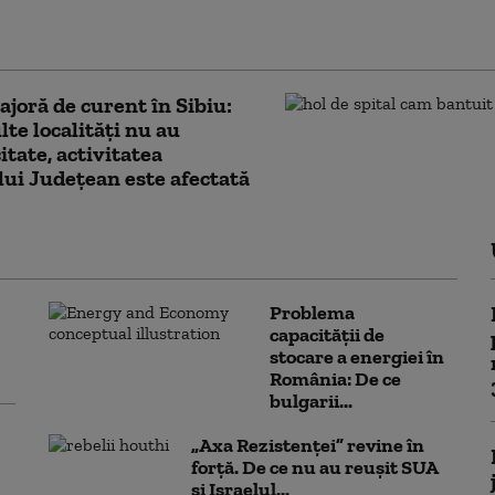
: „Ne-ați spus să stingem lumina.
 pe întuneric?”
joră de curent în Sibiu:
te localități nu au
itate, activitatea
lui Judeţean este afectată
Problema
capacității de
stocare a energiei în
România: De ce
bulgarii...
„Axa Rezistenței” revine în
forță. De ce nu au reușit SUA
și Israelul...