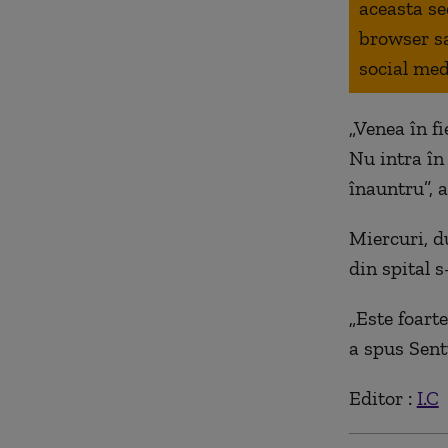
aceasta se
browser s
social med
„Venea în fi
Nu intra în 
înauntru”, a
Miercuri, du
din spital s
„Este foart
a spus Sent
Editor :
I.C