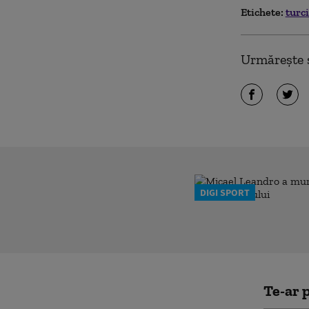
Etichete:
turc
Urmărește ș
DIGI SPORT
Te-ar p