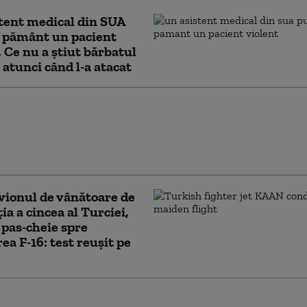
tent medical din SUA
a pământ un pacient
. Ce nu a știut bărbatul
 atunci când l-a atacat
ve civile ale unor companii
i, atacate cu drone în Marea
 Ankara cere Rusiei și Ucrainei
 urgente
vionul de vânătoare de
ia a cincea al Turciei,
 pas-cheie spre
rea F-16: test reușit pe
e, ironii din sala de operații pentru