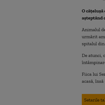
O cățelușă 
așteptând c
Animalul d
urmărit amb
spitalul din
De atunci, c
întâmpinare
Fiica lui S
acasă, însă 
Setarile t