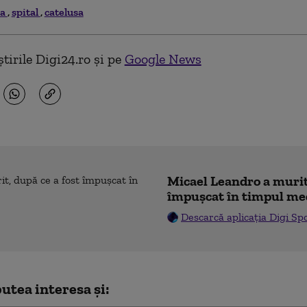
ia
spital
catelusa
tirile Digi24.ro și pe
Google News
Micael Leandro a murit,
împușcat în timpul me
Descarcă aplicația Digi Sp
utea interesa și: