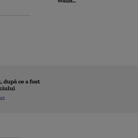
Wallis...
 după ce a fost
ciului
ort