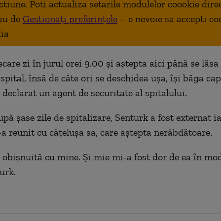
ctiune. Poti actualiza setarile modulelor coookie dire
au de
Gestionați preferințele
– e nevoie sa accepti co
ia
ecare zi în jurul orei 9.00 și aștepta aici până se lăsa
spital, însă de câte ori se deschidea ușa, își băga cap
 declarat un agent de securitate al spitalului.
pă șase zile de spitalizare, Senturk a fost externat ia
-a reunit cu cățelușa sa, care aștepta nerăbdătoare.
e obișnuită cu mine. Și mie mi-a fost dor de ea în mod
urk.