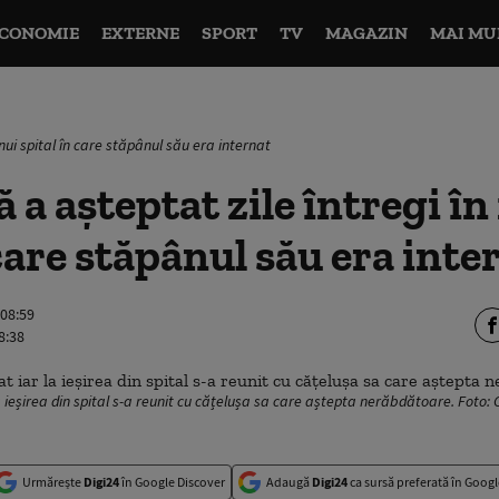
CONOMIE
EXTERNE
SPORT
TV
MAGAZIN
MAI MU
unui spital în care stăpânul său era internat
 a așteptat zile întregi în
 care stăpânul său era inte
 08:59
8:38
a ieșirea din spital s-a reunit cu cățelușa sa care aștepta nerăbdătoare. Foto
Urmărește
Digi24
în Google Discover
Adaugă
Digi24
ca sursă preferată în Googl