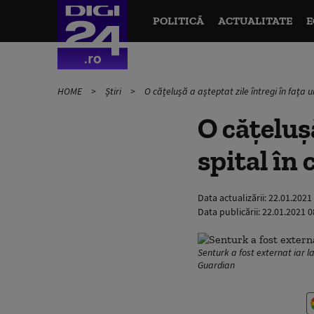
POLITICĂ
ACTUALITATE
E
HOME
Știri
O cățelușă a așteptat zile întregi în fața 
O cățelușă
spital în
Data actualizării:
22.01.2021
Data publicării:
22.01.2021 0
Senturk a fost externat iar l
Guardian