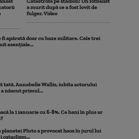
ansat
Catastrofă pe stadion! Un fotbalist
zatorii
a murit după ce a fost lovit de
e
fulger. Video
fi apărată doar cu baze militare. Cele trei
it esențiale...
 tată. Annabelle Wallis, iubita actorului
 a născut primul...
scă la 1 ianuarie cu 6-8%. Ce bani în plus ar
i?
planetei Pluto a provocat haos în jurul lui
 cataclism...