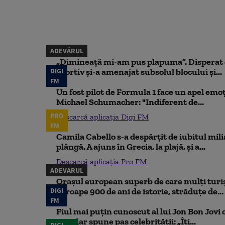
ADEVĂRUL
„Dimineață mi-am pus plapuma”. Disperat d
DIGI
sportiv și-a amenajat subsolul blocului și...
FM
Un fost pilot de Formula 1 face un apel emoț
Michael Schumacher: "Indiferent de...
PRO
Descarcă aplicația Digi FM
FM
Camila Cabello s-a despărțit de iubitul mili
plângă. A ajuns în Grecia, la plajă, și a...
Descarcă aplicația Pro FM
ADEVARUL
Orașul european superb de care mulți turiș
DIGI
aproape 900 de ani de istorie, străduțe de...
FM
Fiul mai puțin cunoscut al lui Jon Bon Jovi 
său, dar spune pas celebrității: „Îți...