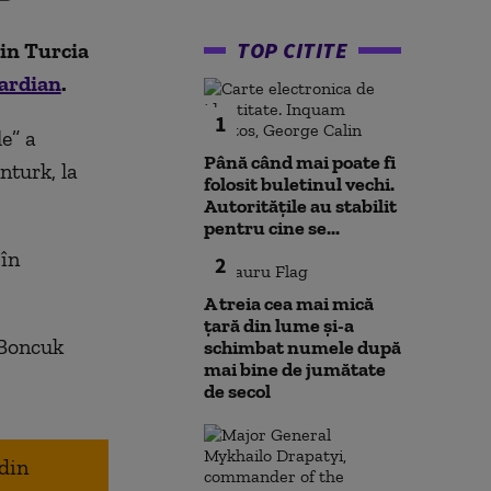
TOP CITITE
din Turcia
ardian
.
1
e” a
Până când mai poate fi
nturk, la
folosit buletinul vechi.
Autoritățile au stabilit
pentru cine se...
 în
2
A treia cea mai mică
țară din lume și-a
 Boncuk
schimbat numele după
mai bine de jumătate
de secol
 din