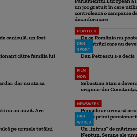
Parlamentul European a l
un joc gratuit în care utili
controlează o campanie d
dezinformare
PLAYTECH
e caniculă, un fost
De ce România nu poate 
DIGI
autostrăzi care au deven
SPORT
ionant către familia lui
Dan Petrescu s-a decis
FILM
NOW
ardar, dar nu stă să
Sebastian Stan a devenit
originar din Constanța,
NEWSWEEK
ti nu au auzit. Are
Pensiile ar urma să crea
DIGI
putea primi pensionari
WORLD
calcă pe urmele tatălui
Un „intrus” de mărimea 
Neptun. Semne ale unui