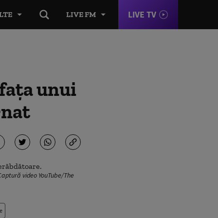
LIVE TV
LTE
LIVE FM
 fața unui
rnat
: Captură video YouTube/The
e