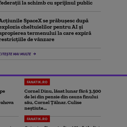
federații la schimb cu sprijinul public
Acţiunile SpaceX se prăbuşesc după
explozia cheltuielilor pentru AI şi
apropierea termenului la care expiră
restricţiile de vânzare
CITEȘTE MAI MULTE
FANATIK.RO
 pe
Cornel Dinu, lăsat lunar fără 3.500
de lei din pensie din cauza finului
rahova
său, Cornel Țălnar. Culise
neștiute...
FANATIK.RO