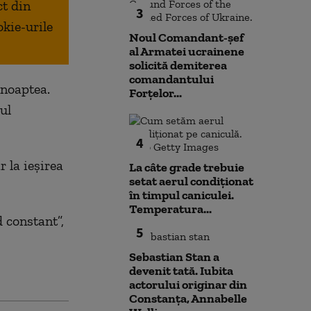
ct din
3
okie-urile
Noul Comandant-șef
al Armatei ucrainene
solicită demiterea
comandantului
 noaptea.
Forțelor...
ul
4
r la ieșirea
La câte grade trebuie
setat aerul condiționat
în timpul caniculei.
Temperatura...
 constant”,
5
Sebastian Stan a
devenit tată. Iubita
actorului originar din
Constanța, Annabelle