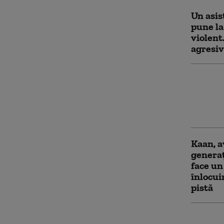
Un asis
pune l
violent
agresiv
Două na
turceșt
Neagră.
măsuri
Kaan, a
generaț
face un
înlocui
pistă
Rogobet