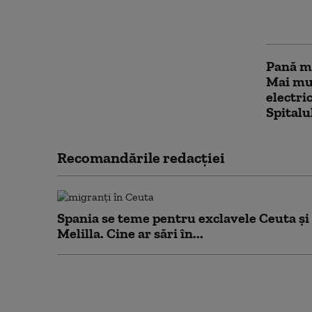
Bolojan
Operăm
Pană ma
Mai mul
electric
Spitalu
Recomandările redacţiei
Spania se teme pentru exclavele Ceuta și
Melilla. Cine ar sări în...