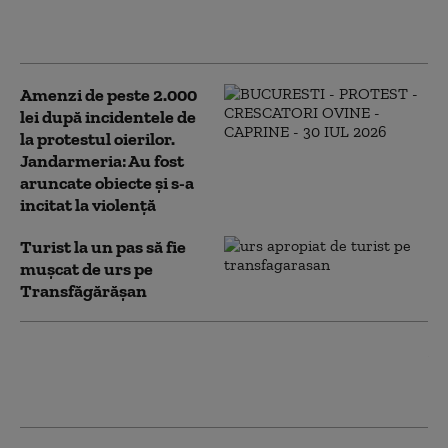
înfometat a spart o mașină lăsată pe
marginea șoselei
Amenzi de peste 2.000
lei după incidentele de
la protestul oierilor.
Jandarmeria: Au fost
aruncate obiecte și s-a
incitat la violență
Turist la un pas să fie
mușcat de urs pe
Transfăgărășan
Panică la Sibiu: Cum a ajuns un urs în
curtea unui liceu și ce măsuri au luat
autoritățile