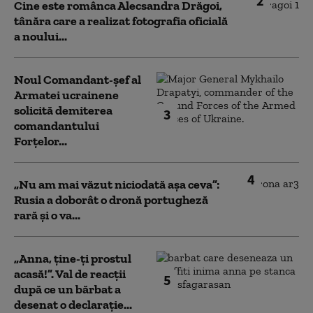
2
Cine este românca Alecsandra Drăgoi,
tânăra care a realizat fotografia oficială
a noului...
Noul Comandant-șef al
Armatei ucrainene
solicită demiterea
3
comandantului
Forțelor...
4
„Nu am mai văzut niciodată așa ceva”:
Rusia a doborât o dronă portugheză
rară și o va...
„Anna, ţine-ţi prostul
acasă!”. Val de reacții
5
după ce un bărbat a
desenat o declarație...