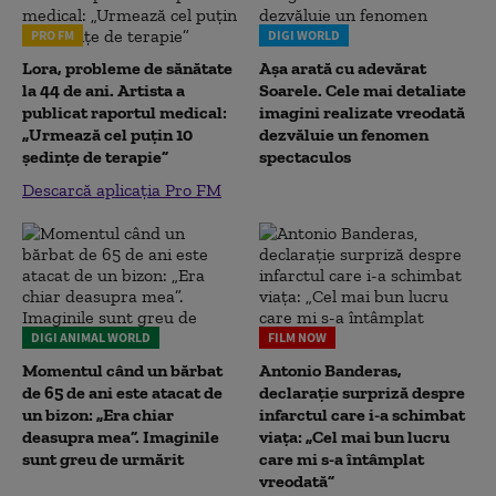
PRO FM
DIGI WORLD
Lora, probleme de sănătate
Așa arată cu adevărat
la 44 de ani. Artista a
Soarele. Cele mai detaliate
publicat raportul medical:
imagini realizate vreodată
„Urmează cel puțin 10
dezvăluie un fenomen
ședințe de terapie”
spectaculos
Descarcă aplicația Pro FM
DIGI ANIMAL WORLD
FILM NOW
Momentul când un bărbat
Antonio Banderas,
de 65 de ani este atacat de
declarație surpriză despre
un bizon: „Era chiar
infarctul care i-a schimbat
deasupra mea”. Imaginile
viața: „Cel mai bun lucru
sunt greu de urmărit
care mi s-a întâmplat
vreodată”