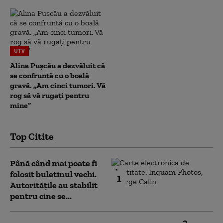
UTV
Alina Pușcău a dezvăluit că
se confruntă cu o boală
gravă. „Am cinci tumori. Vă
rog să vă rugați pentru
mine”
Top Citite
Până când mai poate fi
folosit buletinul vechi.
1
Autoritățile au stabilit
pentru cine se...