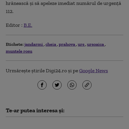
hrănească şi să apeleze imediat numărul de urgenţă
112.
Editor :
B.E.
Etichete:
jandarmi
cheia
prahova
urs
ursoaica
muntele rosu
Urmărește știrile Digi24.ro și pe
Google News
Te-ar putea interesa și:
Incident șocant pe Transfăgărășan. Un urs