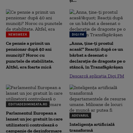
și...
NEWSWEEK
DIGI FM
Ce pensie a primit un
„Anna, ţine-ţi prostul
pensionar după 40 ani
acasă!" Reacţii după ce un
munciți? Noroc cu
bărbat a desenat o
punctele de stabilitate.
declaraţie de dragoste pe o
Altfel, era foarte mică
stâncă, în Transfăgărăşan
Descarcă aplicația Digi FM
EDITIADEDIMINEATA.RO
Parlamentul European a
ADEVARUL
lansat un joc gratuit în care
Inteligența artificială
utilizatorii controlează o
transformă
campanie de dezinformare