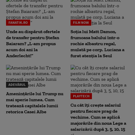
FANATIK.RO
FILM NOW
Unde au dispărut ofertele
Soția lui Matt Damon,
de transfer pentru Ștefan
frumoasa balului într-o
Baiaram? „L-am propus
rochie albastru regal,
acum doi ani la
mulată pe corp. Luciana a
Anderlecht!”
furat atenția la Seul
ADEVĂRUL
Amenințările lui Trump nu
PLAYTECH
mai sperie lumea. Cum
Cu cât îți crește salariul
tratează capitalele lumii
pentru fiecare prag de
retorica Casei Albe
vechime. Cum se aplică
majorările din noua Lege a
salarizării după 3, 5, 10, 15