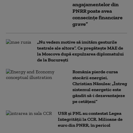
angajamentelor din
PNRR poate avea
consecințe financiare
grave”
„Nu vedem motive să imităm gesturile
teatrale ale altora”. Ce pregătește MAE de
la Moscova după expulzarea diplomatului
de la București
România pierde cursa
stocării energiei.
Christian Năsulea: „Întreg
sistemul energetic este
gândit să-i dezavantajeze
pe cetățeni”
USR și PNL au contestat Legea
Integrității la CCR. Milioane de
euro din PNRR, în pericol