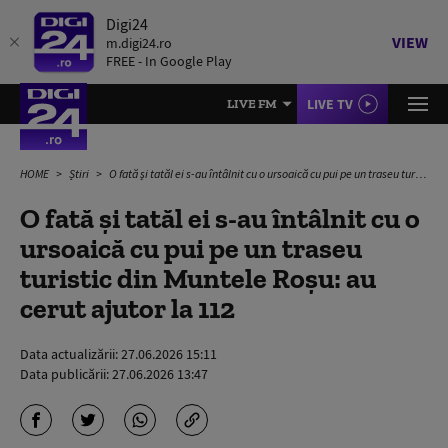
Digi24
VIEW
m.digi24.ro
FREE - In Google Play
LIVE TV
LIVE FM
HOME
Știri
O fată și tatăl ei s-au întâlnit cu o ursoaică cu pui pe un traseu turistic din Muntele Roșu: au cerut ajutor la 112
O fată și tatăl ei s-au întâlnit cu o
ursoaică cu pui pe un traseu
turistic din Muntele Roșu: au
cerut ajutor la 112
Data actualizării:
27.06.2026 15:11
Data publicării:
27.06.2026 13:47