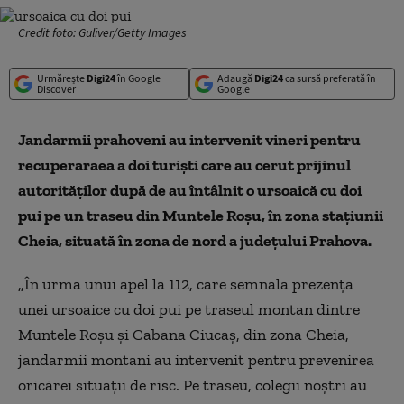
Credit foto: Guliver/Getty Images
Urmărește
Digi24
în Google
Adaugă
Digi24
ca sursă preferată în
Discover
Google
Jandarmii prahoveni au intervenit vineri pentru
recuperaraea a doi turişti care au cerut prijinul
autorităţilor după de au întâlnit o ursoaică cu doi
pui pe un traseu din Muntele Roşu, în zona staţiunii
Cheia, situată în zona de nord a judeţului Prahova.
„În urma unui apel la 112, care semnala prezenţa
unei ursoaice cu doi pui pe traseul montan dintre
Muntele Roşu şi Cabana Ciucaş, din zona Cheia,
jandarmii montani au intervenit pentru prevenirea
oricărei situaţii de risc. Pe traseu, colegii noştri au