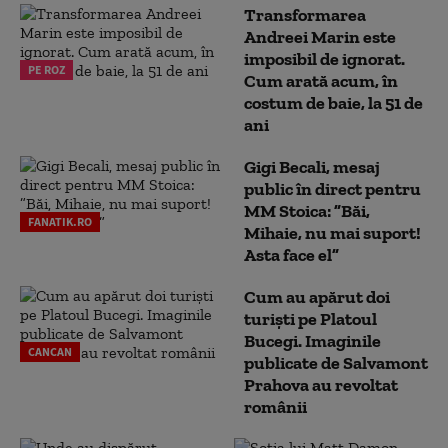
Transformarea
Andreei Marin este
imposibil de ignorat.
PE ROZ
Cum arată acum, în
costum de baie, la 51 de
ani
Gigi Becali, mesaj
public în direct pentru
MM Stoica: ”Băi,
FANATIK.RO
Mihaie, nu mai suport!
Asta face el”
Cum au apărut doi
turiști pe Platoul
Bucegi. Imaginile
CANCAN
publicate de Salvamont
Prahova au revoltat
românii