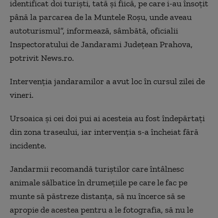
identificat doi turişti, tată şi fiică, pe care i-au însoţit
până la parcarea de la Muntele Roşu, unde aveau
autoturismul”, informează, sâmbătă, oficialii
Inspectoratului de Jandarami Judeţean Prahova,
potrivit News.ro.
Intervenţia jandaramilor a avut loc în cursul zilei de
vineri.
Ursoaica şi cei doi pui ai acesteia au fost îndepărtaţi
din zona traseului, iar intervenţia s-a încheiat fără
incidente.
Jandarmii recomandă turiştilor care întâlnesc
animale sălbatice în drumeţiile pe care le fac pe
munte să păstreze distanţa, să nu încerce să se
apropie de acestea pentru a le fotografia, să nu le