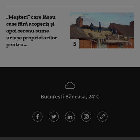
„Meșteri” care lăsau
case fără acoperiș și
apoi cereau sume
uriașe proprietarilor
5
pentru...
București Băneasa, 24°C