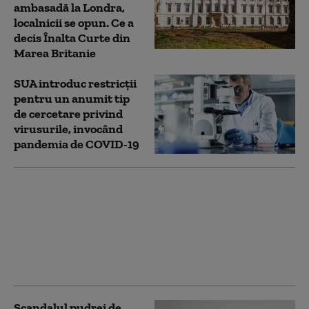
ambasadă la Londra,
localnicii se opun. Ce a
decis Înalta Curte din
Marea Britanie
SUA introduc restricții
pentru un anumit tip
de cercetare privind
virusurile, invocând
pandemia de COVID-19
Jurnal de pandemie:
Anthony Fauci și-a
exprimat deziluzia față
de Trump, pe care l-a
descris ca fiind „confuz
și nebun”. „Un idiot”
Scandalul pudrei de