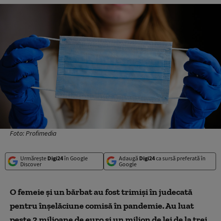
Foto: Profimedia
Urmărește
Digi24
în Google
Adaugă
Digi24
ca sursă preferată în
Discover
Google
O femeie şi un bărbat au fost trimişi în judecată
pentru înşelăciune comisă în pandemie. Au luat
peste 2 milioane de euro şi un milion de lei de la trei