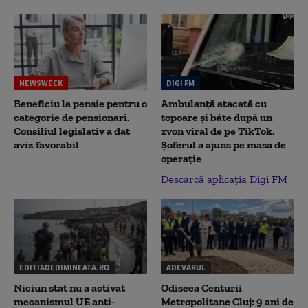
NEWSWEEK
DIGI FM
Beneficiu la pensie pentru o
Ambulanță atacată cu
categorie de pensionari.
topoare și bâte după un
Consiliul legislativ a dat
zvon viral de pe TikTok.
aviz favorabil
Șoferul a ajuns pe masa de
operație
Descarcă aplicația Digi FM
EDITIADEDIMINEATA.RO
ADEVARUL
Niciun stat nu a activat
Odiseea Centurii
mecanismul UE anti-
Metropolitane Cluj: 9 ani de