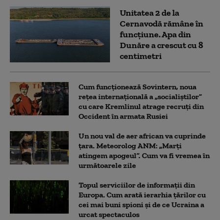
Unitatea 2 de la
Cernavodă rămâne în
funcțiune. Apa din
Dunăre a crescut cu 8
centimetri
Cum funcționează Sovintern, noua
rețea internațională a „socialiștilor”
cu care Kremlinul atrage recruți din
Occident în armata Rusiei
Un nou val de aer african va cuprinde
țara. Meteorolog ANM: „Marți
atingem apogeul”. Cum va fi vremea în
următoarele zile
Topul serviciilor de informații din
Europa. Cum arată ierarhia țărilor cu
cei mai buni spioni și de ce Ucraina a
urcat spectaculos