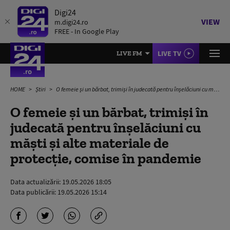
Digi24
VIEW
m.digi24.ro
FREE - In Google Play
LIVE TV
LIVE FM
HOME
Știri
O femeie şi un bărbat, trimişi în judecată pentru înşelăciuni cu măşti şi alte materiale de protecţie, comise în pandemie
O femeie şi un bărbat, trimişi în
judecată pentru înşelăciuni cu
măşti şi alte materiale de
protecţie, comise în pandemie
Data actualizării:
19.05.2026 18:05
Data publicării:
19.05.2026 15:14