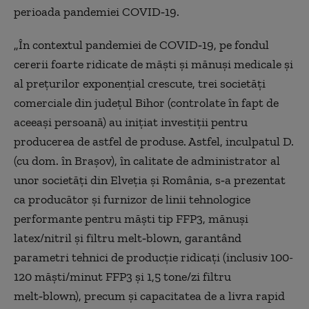
perioada pandemiei COVID‑19.
„În contextul pandemiei de COVID‑19, pe fondul
cererii foarte ridicate de măşti şi mănuşi medicale şi
al preţurilor exponenţial crescute, trei societăţi
comerciale din judeţul Bihor (controlate în fapt de
aceeaşi persoană) au iniţiat investiţii pentru
producerea de astfel de produse. Astfel, inculpatul D.
(cu dom. în Braşov), în calitate de administrator al
unor societăţi din Elveţia şi România, s‑a prezentat
ca producător şi furnizor de linii tehnologice
performante pentru măşti tip FFP3, mănuşi
latex/nitril şi filtru melt‑blown, garantând
parametri tehnici de producţie ridicaţi (inclusiv 100-
120 măşti/minut FFP3 şi 1,5 tone/zi filtru
melt‑blown), precum şi capacitatea de a livra rapid