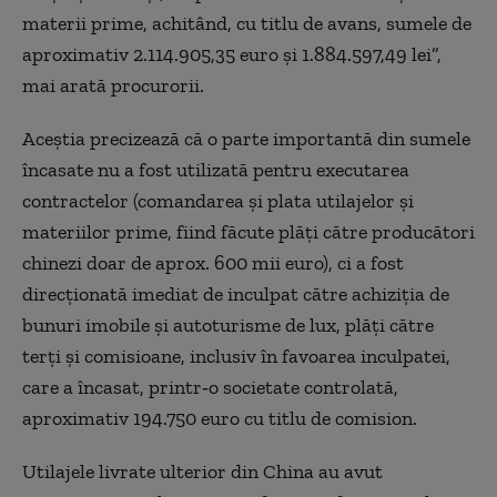
materii prime, achitând, cu titlu de avans, sumele de
aproximativ 2.114.905,35 euro şi 1.884.597,49 lei”,
mai arată procurorii.
Aceştia precizează că o parte importantă din sumele
încasate nu a fost utilizată pentru executarea
contractelor (comandarea şi plata utilajelor şi
materiilor prime, fiind făcute plăţi către producători
chinezi doar de aprox. 600 mii euro), ci a fost
direcţionată imediat de inculpat către achiziţia de
bunuri imobile şi autoturisme de lux, plăţi către
terţi şi comisioane, inclusiv în favoarea inculpatei,
care a încasat, printr‑o societate controlată,
aproximativ 194.750 euro cu titlu de comision.
Utilajele livrate ulterior din China au avut