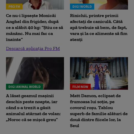
PRO FM
DIGI WORLD
Ce nu-i lipsește Monicăi
Rinichii, printre primii
Anghel din frigider, după
afectați de caniculă. Câtă
ce a slăbit 40 kg: “Știu ce să
apă trebuie să bem, de fapt,
mănânc. Nu mai fac ca
vara și la ce alimente să fim
înainte”
atenți
Descarcă aplicația Pro FM
DIGI ANIMAL WORLD
FILM NOW
A lăsat geamul mașinii
Matt Damon, eclipsat de
deschis peste noapte, iar
frumoasa lui soție, pe
când s-a trezit a găsit
covorul roșu. Tablou
animalul atârnat de volan:
superb de familie alături de
„Noroc că se mișcă greu”
două dintre fiicele lor, la
Seul