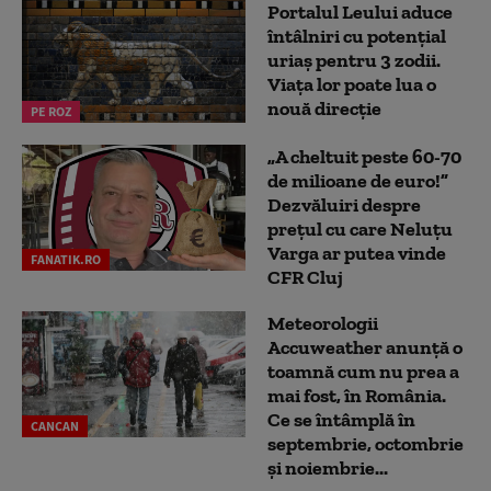
Portalul Leului aduce
întâlniri cu potențial
uriaș pentru 3 zodii.
Viața lor poate lua o
nouă direcție
PE ROZ
„A cheltuit peste 60-70
de milioane de euro!”
Dezvăluiri despre
prețul cu care Neluțu
Varga ar putea vinde
FANATIK.RO
CFR Cluj
Meteorologii
Accuweather anunță o
toamnă cum nu prea a
mai fost, în România.
Ce se întâmplă în
CANCAN
septembrie, octombrie
și noiembrie...