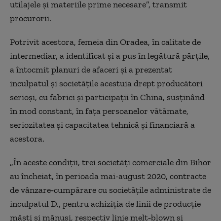
utilajele şi materiile prime necesare”, transmit
procurorii.
Potrivit acestora, femeia din Oradea, în calitate de
intermediar, a identificat şi a pus în legătură părţile,
a întocmit planuri de afaceri şi a prezentat
inculpatul şi societăţile acestuia drept producători
serioşi, cu fabrici şi participaţii în China, susţinând
în mod constant, în faţa persoanelor vătămate,
seriozitatea şi capacitatea tehnică şi financiară a
acestora.
„În aceste condiţii, trei societăţi comerciale din Bihor
au încheiat, în perioada mai-august 2020, contracte
de vânzare‑cumpărare cu societăţile administrate de
inculpatul D., pentru achiziţia de linii de producţie
măşti şi mănuşi, respectiv linie melt‑blown şi