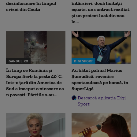
dezinformare în timpul
întârzieri, două licitații
crizei din Ceuta
eșuate, un contract reziliat
și un proiect luat din nou
la...
GANDUL.RO
DIGI SPORT
În timp ce România și
Au bătut palma! Marius
Europa fierb la peste 40°C,
Șumudică, revenire
într-o țară din America de
spectaculoasă pe bancă, în
Sud a început o ninsoare ca-
SuperLigă
n povești: Pârtiile s-au...
Descarcă aplicația Digi
Sport