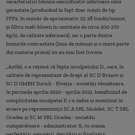
caracteristici tehnice semnificativ inferioare celor
garantate (producând în fapt doar măşti de tip
FFP2, în număr de aproximativ 25-28 bucăţi/minut,
şi filtru melt‑blown în cantitate de circa 200-270
kg/zi, de calitate inferioară), iar o parte dintre
bunurile contractate (linia de mănuşi şi o mare parte
din materia primă) nu au mai fost livrate.
„Astfel, s-a reţinut că fapta inculpatului D., care, în
calitate de reprezentant de drept al SC D Braşov şi
SC D GMBH Zurich - Elveţia - societăţi vânzătoare,
în perioada aprilie 2020 - aprilie 2021, beneficiind de
complicitatea inculpatei P, i-a indus şi menţinut în
eroare pe reprezentanţii SC A SRL Săcădat, SC T SRL
Oradea şi SC M SRL Oradea - societăţi
cumpărătoare - administrator X, cu ocazia
perfectării, semnării, derulării şi finalizării