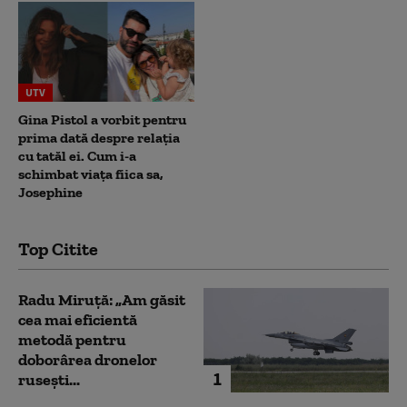
UTV
Gina Pistol a vorbit pentru
prima dată despre relația
cu tatăl ei. Cum i-a
schimbat viața fiica sa,
Josephine
Top Citite
Radu Miruță: „Am găsit
cea mai eficientă
metodă pentru
doborârea dronelor
1
rusești...