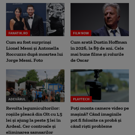
FANATIK.RO
FILM NOW
Cum au fost surprinși
Cum arată Dustin Hoffman
Lionel Messi și Antonella
în 2026, la 89 de ani. Cele
Roccuzzo după moartea lui
mai bune filme și rolurile
Jorge Messi. Foto
de Oscar
ADEVĂRUL
PLAYTECH
Revolta legumicultorilor:
Poți monta camere video pe
roșiile pleacă din Olt cu 1,5
mașină? Când imaginile
lei și ajung la peste 5 lei în
pot fi folosite ca probă și
Ardeal. Cer controale și
când riști probleme
eliminarea samsarilor