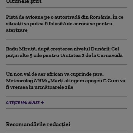
Ultimele știri
Pistă de avioane pe o autostradă din România. În ce
situații va putea fi folosită de aeronave pentru
aterizare
Radu Miruță, după creșterea nivelul Dunării: Cel
puțin alte 9 zile pentru Unitatea 2 de la Cernavodă
Un nou val de aer african va cuprinde țara.
Meteorolog ANM: „Marți atingem apogeul”. Cum va
fi vremea în următoarele zile
CITEȘTE MAI MULTE
Recomandările redacţiei