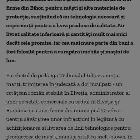
firme din Bihor, pentru măşti şi alte materiale de
protecţie, susţinând că au tehnologia necesară şi
experienţă pentru a livra produse de calitate. Au
livrat calitate inferioară şi cantităţi mult mai mici
decât cele promise, iar cea mai mare parte din bani a
fost folosită pentru a cumpăra imobile şi maşini de
lux.
Parchetul de pe lângă Tribunalul Bihor anunţă,
marţi, trimiterea în judecată a doi inculpaţi - un
cetăţean român stabilit în Elveţia, administrator al
unor societăţi comerciale cu sediul în Elveţia şi
România şi a unei femei din municipiul Oradea -
pentru săvârşirea unor infracţiuni în legătură cu
achiziţionarea şi livrarea de linii tehnologice pentru
producerea de măşti, mănuşi şi filtru melt‑blown, în