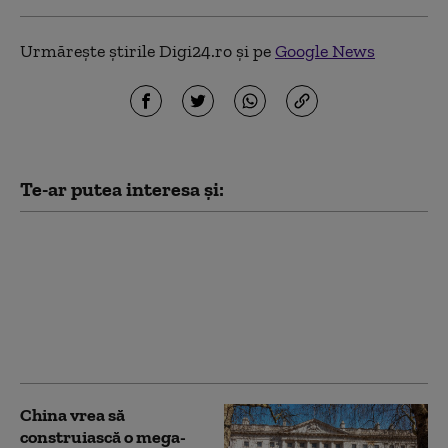
Urmărește știrile Digi24.ro și pe
Google News
Te-ar putea interesa și:
O pensionară a fost
păcălită să scoată
50.000 de lei din cont.
Cel care i-a luat banii se
dădea drept „curier” al
unei bănci
China vrea să
construiască o mega-