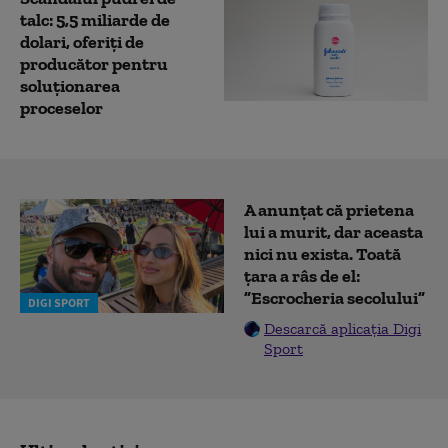
talc: 5,5 miliarde de
dolari, oferiți de
producător pentru
soluționarea
proceselor
A anunțat că prietena
lui a murit, dar aceasta
nici nu exista. Toată
țara a râs de el:
”Escrocheria secolului”
DIGI SPORT
Descarcă aplicația Digi
Sport