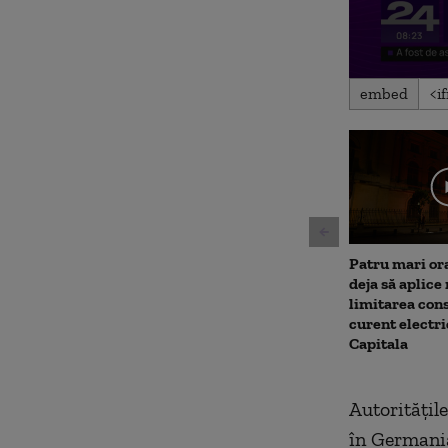
0
embed
seconds
of
58
seconds
Volu
90%
Patru mari or
deja să aplice
limitarea con
curent electri
Capitala
Autoritățile
în Germania