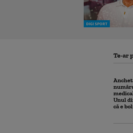
DIGI SPORT
Te-ar p
Anchetă
număru
medical
Unul di
că e bo