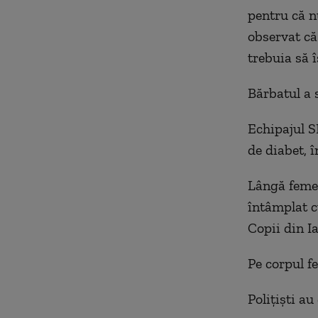
pentru că n
observat că
trebuia să î
Bărbatul a s
Echipajul S
de diabet, î
Lângă femeie
întâmplat c
Copii din Ia
Pe corpul f
Polițiști au