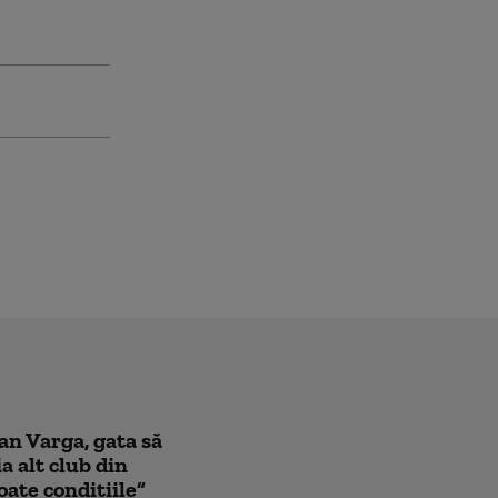
oan Varga, gata să
a alt club din
oate condițiile”