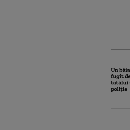
Patru m
deja să
limita
curent 
Capital
Un băiat
fugit d
tatălui
poliție
Ieșenii 