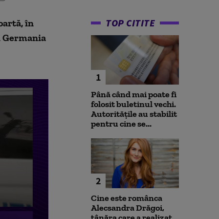
TOP CITITE
oartă, în
 în Germania
1
Până când mai poate fi
folosit buletinul vechi.
Autoritățile au stabilit
pentru cine se...
2
Cine este românca
Alecsandra Drăgoi,
tânăra care a realizat