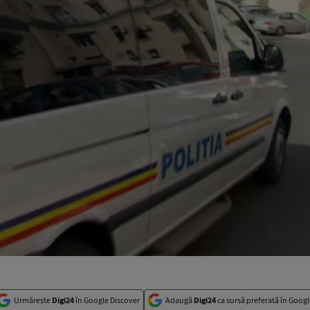
Urmărește
Digi24
în Google Discover
Adaugă
Digi24
ca sursă preferată în Googl