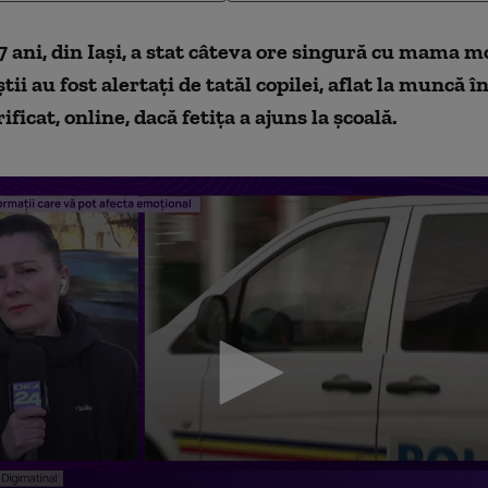
 7 ani, din Iași, a stat câteva ore singură cu mama m
știi au fost alertați de tatăl copilei, aflat la muncă
rificat, online, dacă fetița a ajuns la școală.