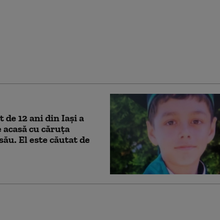
ari orașe au început
 aplice măsuri pentru
rea consumului de
electric. Ce va face
a
 de 12 ani din Iași a
e acasă cu căruţa
 său. El este căutat de
critică decizia de