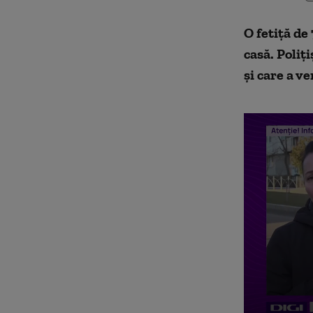
O fetiță de
casă. Poliți
și care a ve