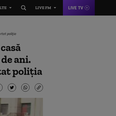
LIVE TV
LTE
LIVE FM
tat poliţia
 casă
de ani.
at poliţia