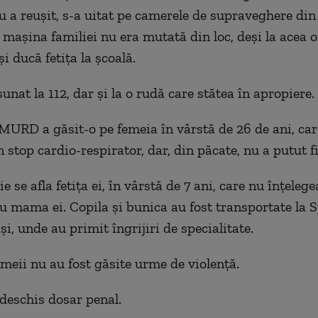
u a reușit, s-a uitat pe camerele de supraveghere din 
 mașina familiei nu era mutată din loc, deși la acea 
și ducă fetița la școală.
unat la 112, dar și la o rudă care stătea în apropiere.
MURD a găsit-o pe femeia în vârstă de 26 de ani, car
n stop cardio-respirator, dar, din păcate, nu a putut fi
 se afla fetița ei, în vârstă de 7 ani, care nu înțelege
u mama ei. Copila și bunica au fost transportate la S
și, unde au primit îngrijiri de specialitate.
emeii nu au fost găsite urme de violență.
 deschis dosar penal.