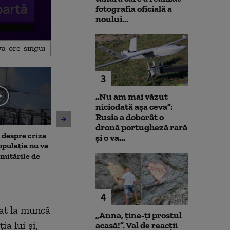
fotografia oficială a
noului...
3
„Nu am mai văzut
niciodată așa ceva”:
Rusia a doborât o
dronă portugheză rară
, despre criza
Noi verificări pe aeroportul
Societatea de 
și o va...
opulația nu va
din Leipzig: sute de polițiști
București și-a 
limitările de
caută o a doua dronă.
insolvența
Varianta exclusă de
anchetatori
4
cat la muncă
„Anna, ţine-ţi prostul
a lui și,
acasă!”. Val de reacții