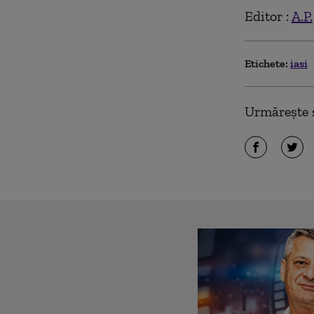
Editor :
A.P.
Etichete:
iasi
Urmărește ș