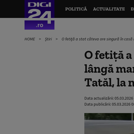
POLITICĂ
ACTUALITATE
E
HOME
Știri
O fetiţă a stat câteva ore singură în casă
O fetiţă a
lângă mam
Tatăl, la
Data actualizării:
05.03.2026
Data publicării:
05.03.2026 0