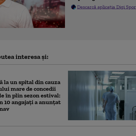
Descarcă aplicația Digi Spor
utea interesa și:
 la un spital din cauza
lui mare de concedii
e în plin sezon estival:
n 10 angajați a anunțat
lnav