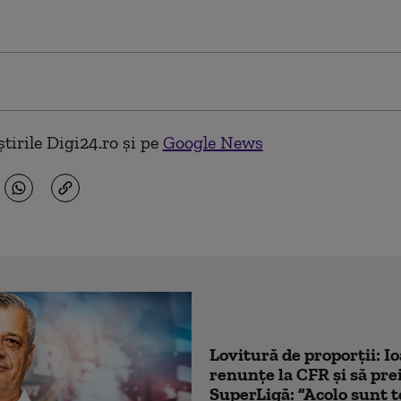
tirile Digi24.ro și pe
Google News
Lovitură de proporții: I
renunțe la CFR și să prei
SuperLigă: ”Acolo sunt t