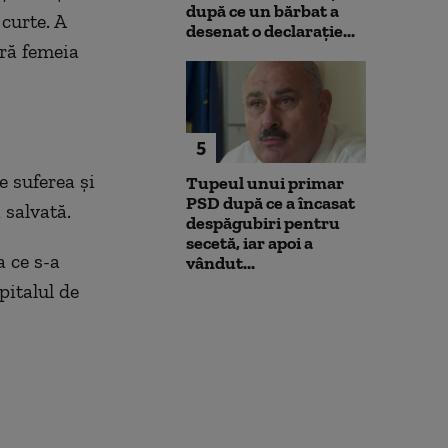
după ce un bărbat a
curte. A
desenat o declarație...
oră femeia
5
e suferea și
Tupeul unui primar
PSD după ce a încasat
 salvată.
despăgubiri pentru
secetă, iar apoi a
a ce s-a
vândut...
pitalul de