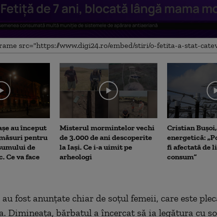
me
așe au început
Misterul mormintelor vechi
Cristian Bușoi
 măsuri pentru
de 3.000 de ani descoperite
energetică: „P
sumului de
la Iași. Ce i-a uimit pe
fi afectată de 
c. Ce va face
arheologi
consum”
 au fost anunțate chiar de soțul femeii, care este ple
. Dimineața, bărbatul a încercat să ia legătura cu soți