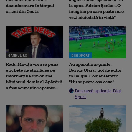
dezinformare în timpul
la apus. Adrian Șonka: „O
crizei din Ceuta
imagine pe care poate nu o
vezi niciodată în viață”
GANDUL.RO
DIGI SPORT
Radu Miruţă vrea să pună
Au apărut imaginile:
etichete de știri false pe
Darius Olaru, gol de autor
informațiile din online.
în Belgia! Comentatorii:
Ministrul demis al Apărării
"Nu se poate așa ceva"
a fost acuzat în repetate...
Descarcă aplicația Digi
Sport