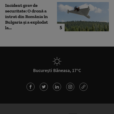
Incident grav de
securitate: O dronă a
intrat din România în
Bulgaria şi a explodat
5
la...
București Băneasa, 17°C