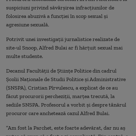
suspiciuni privind săvârşirea infracţiunilor de
folosirea abuzivă a funcţiei în scop sexual şi
agresiune sexuală.
Potrivit unei investigaţii jurnalistice realizate de
site-ul Snoop, Alfred Bulai ar fi hărţuit sexual mai
multe studente.
Decanul Facultăţii de Ştiinţe Politice din cadrul
Şcolii Naţionale de Studii Politice şi Administrative
(SNSPA), Cristian Pîrvulescu, a explicat de ce au
făcut procurorii percheziţii, marţea trecută, la
sediile SNSPA. Profesorul a vorbit şi despre tânărul
procuror care anchetează cazul Alfred Bulai.
”Am fost la Parchet, este foarte adevărat, dar nu aş