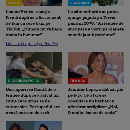
PRO FM
DIGI WORLD
Lucian Viziru, reacție
La câte miliarde ar putea
fermă după ce a fost acuzat
ajunge populația Terrei
de fani că cere bani pe
până în 2070. "Sistemele de
TikTok: „Nimeni nu vă bagă
susținere a vieții pe planetă
mâna în buzunar!”
sunt deja sub presiune"
Descarcă aplicația Pro FM
DIGI ANIMAL WORLD
FILM NOW
Descoperirea făcută de o
Jennifer Lopez a dat cărțile
femeie după ce a salvat un
pe față. Ce o face să
câine care urma sa fie
considere un bărbat cu
eutanasiat. Patrupedul are
adevărat atrăgător: „Noi,
o rasă extrem de rară
femeile, facem de toate”