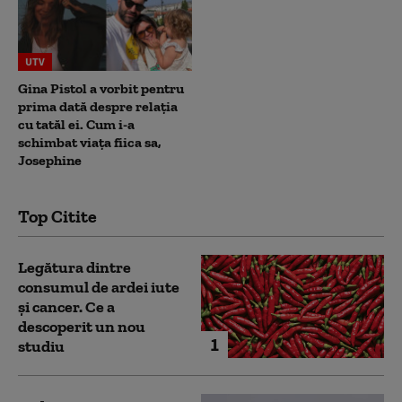
UTV
Gina Pistol a vorbit pentru
prima dată despre relația
cu tatăl ei. Cum i-a
schimbat viața fiica sa,
Josephine
Top Citite
Legătura dintre
consumul de ardei iute
și cancer. Ce a
descoperit un nou
1
studiu