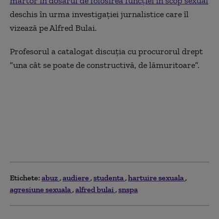
martor în dosarul de folosirea funcţiei în scop sexual
deschis în urma investigaţiei jurnalistice care îl
vizează pe Alfred Bulai.
Profesorul a catalogat discuţia cu procurorul drept
”una cât se poate de constructivă, de lămuritoare”.
Etichete:
abuz
audiere
studenta
hartuire sexuala
agresiune sexuala
alfred bulai
snspa