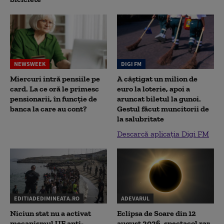
NEWSWEEK
DIGI FM
Miercuri intră pensiile pe
A câștigat un milion de
card. La ce oră le primesc
euro la loterie, apoi a
pensionarii, în funcție de
aruncat biletul la gunoi.
banca la care au cont?
Gestul făcut muncitorii de
la salubritate
Descarcă aplicația Digi FM
EDITIADEDIMINEATA.RO
ADEVARUL
Niciun stat nu a activat
Eclipsa de Soare din 12
mecanismul UE anti-
august 2026, spectacol rar