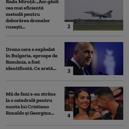
Radu Miruță: „Am găsit
cea mai eficientă
metodă pentru
doborârea dronelor
2
rusești...
Drona care a explodat
în Bulgaria, aproape de
România, a fost
identificată. Ce arată...
3
Mii de fani s-au strâns
la o catedrală pentru
nunta lui Cristiano
Ronaldo şi Georgina...
4