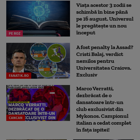
Viața acestor 3 zodii se
schimbă în bine până
pe 16 august. Universul
le pregătește un nou
început
PE ROZ
A fost penalty la Assad?
Cristi Balaj, verdict
nemilos pentru
Universitatea Craiova.
Exclusiv
FANATIK.RO
Marco Verratti,
dezbrăcat de o
dansatoare într-un
club exclusivist din
Mykonos. Campionul
CANCAN
italian a cedat complet
în fața ispitei!