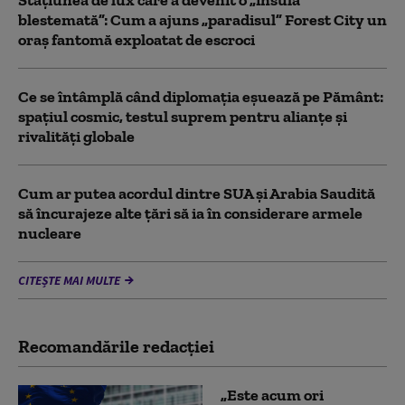
Stațiunea de lux care a devenit o „insulă
blestemată”: Cum a ajuns „paradisul” Forest City un
oraș fantomă exploatat de escroci
Ce se întâmplă când diplomația eșuează pe Pământ:
spațiul cosmic, testul suprem pentru alianțe și
rivalități globale
Cum ar putea acordul dintre SUA și Arabia Saudită
să încurajeze alte țări să ia în considerare armele
nucleare
CITEȘTE MAI MULTE
Recomandările redacţiei
„Este acum ori