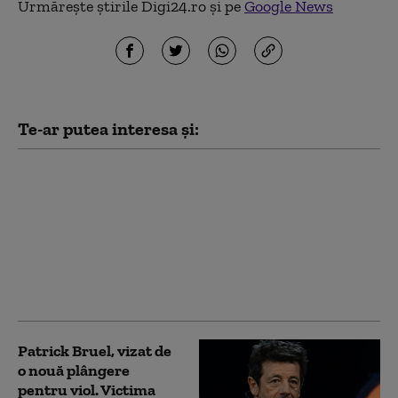
Urmărește știrile Digi24.ro și pe
Google News
Te-ar putea interesa și:
Asociația ACCEPT
acuză că o femeie trans
din Franța a fost
agresată într-o secție
de poliție din
București. Reacția
Poliției Capitalei
Patrick Bruel, vizat de
o nouă plângere
pentru viol. Victima