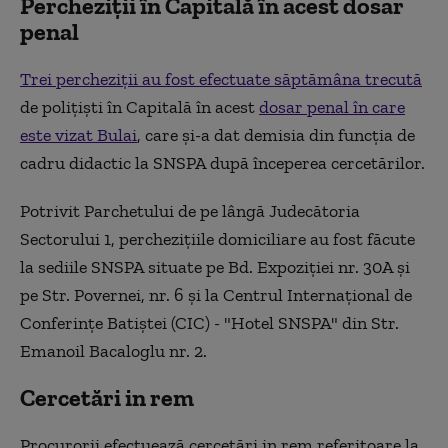
Percheziții în Capitală în acest dosar
penal
Trei percheziţii au fost efectuate săptămâna trecută
de poliţişti în Capitală în acest
dosar penal în care
este vizat Bulai
, care şi-a dat demisia din funcţia de
cadru didactic la SNSPA după începerea cercetărilor.
Potrivit Parchetului de pe lângă Judecătoria
Sectorului 1, percheziţiile domiciliare au fost făcute
la sediile SNSPA situate pe Bd. Expoziţiei nr. 30A şi
pe Str. Povernei, nr. 6 şi la Centrul Internaţional de
Conferinţe Batiştei (CIC) - "Hotel SNSPA" din Str.
Emanoil Bacaloglu nr. 2.
Cercetări in rem
Procurorii efectuează cercetări in rem referitoare la