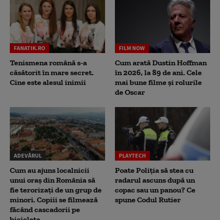
FANATIK.RO
FILM NOW
Tenismena română s-a
Cum arată Dustin Hoffman
căsătorit în mare secret.
în 2026, la 89 de ani. Cele
Cine este alesul inimii
mai bune filme și rolurile
de Oscar
ADEVĂRUL
PLAYTECH
Cum au ajuns localnicii
Poate Poliția să stea cu
unui oraș din România să
radarul ascuns după un
fie terorizați de un grup de
copac sau un panou? Ce
minori. Copiii se filmează
spune Codul Rutier
făcând cascadorii pe
biciclete