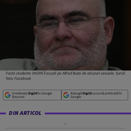
Foste studente SNSPA îl acuză pe Alfred Bulai de abuzuri sexuale. Sursă
foto: Facebook
Urmărește
Digi24
în Google
Adaugă
Digi24
ca sursă preferată în
Discover
Google
DIN ARTICOL