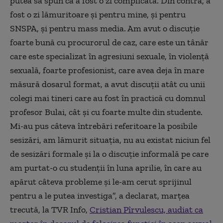
putea să spun că a fost o zi complicată. Din contră, a
fost o zi lămuritoare şi pentru mine, şi pentru
SNSPA, şi pentru mass media. Am avut o discuţie
foarte bună cu procurorul de caz, care este un tânăr
care este specializat în agresiuni sexuale, în violenţă
sexuală, foarte profesionist, care avea deja în mare
măsură dosarul format, a avut discuţii atât cu unii
colegi mai tineri care au fost în practică cu domnul
profesor Bulai, cât şi cu foarte multe din studente.
Mi-au pus câteva întrebări referitoare la posibile
sesizări, am lămurit situaţia, nu au existat niciun fel
de sesizări formale şi la o discuţie informală pe care
am purtat-o cu studenţii în luna aprilie, în care au
apărut câteva probleme şi le-am cerut sprijinul
pentru a le putea investiga”, a declarat, marţea
trecută, la TVR Info,
Cristian Pîrvulescu, audiat ca