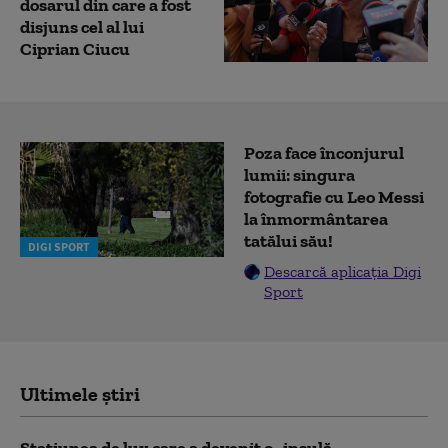
dosarul din care a fost
disjuns cel al lui
Ciprian Ciucu
Poza face înconjurul
lumii: singura
fotografie cu Leo Messi
la înmormântarea
tatălui său!
DIGI SPORT
Descarcă aplicația Digi
Sport
Ultimele știri