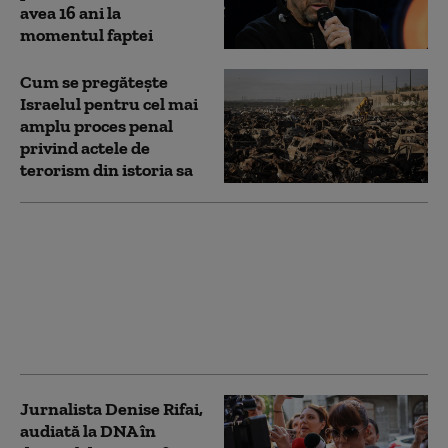
avea 16 ani la
momentul faptei
Cum se pregătește
Israelul pentru cel mai
amplu proces penal
privind actele de
terorism din istoria sa
Curtea Supremă a SUA
a respins recursul lui
Donald Trump
împotriva unei
condamnări pentru
agresiune sexuală
Jurnalista Denise Rifai,
audiată la DNA în