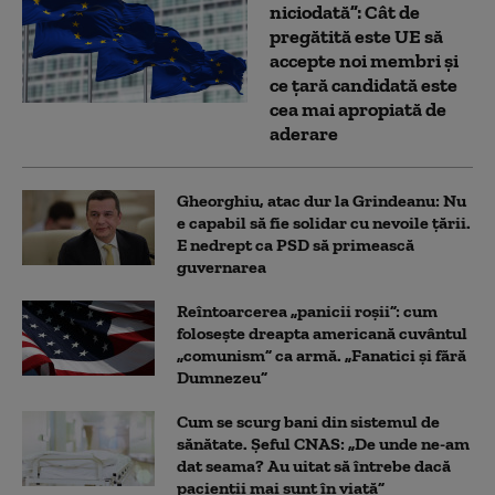
niciodată”: Cât de
pregătită este UE să
accepte noi membri și
ce țară candidată este
cea mai apropiată de
aderare
Gheorghiu, atac dur la Grindeanu: Nu
e capabil să fie solidar cu nevoile țării.
E nedrept ca PSD să primească
guvernarea
Reîntoarcerea „panicii roșii”: cum
folosește dreapta americană cuvântul
„comunism” ca armă. „Fanatici și fără
Dumnezeu”
Cum se scurg bani din sistemul de
sănătate. Șeful CNAS: „De unde ne-am
dat seama? Au uitat să întrebe dacă
pacienții mai sunt în viață”