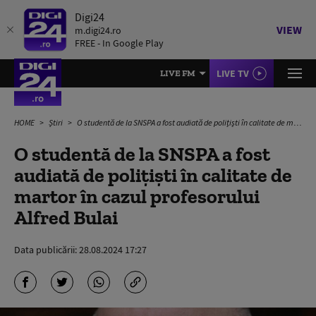
Digi24
VIEW
m.digi24.ro
FREE - In Google Play
LIVE TV
LIVE FM
HOME
Știri
O studentă de la SNSPA a fost audiată de polițiști în calitate de martor în cazul profesorului Alfred Bulai
O studentă de la SNSPA a fost
audiată de polițiști în calitate de
martor în cazul profesorului
Alfred Bulai
Data publicării:
28.08.2024 17:27