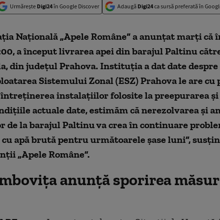
Urmărește
Digi24
în Google Discover
Adaugă
Digi24
ca sursă preferată în Googl
ţia Naţională „Apele Române” a anunţat marţi că î
2:00, a început livrarea apei din barajul Paltinu cătr
la, din judeţul Prahova. Instituţia a dat date despre 
loatarea Sistemului Zonal (ESZ) Prahova le are cu p
i întreţinerea instalaţiilor folosite la preepurarea ş
ondiţiile actuale date, estimăm că nerezolvarea şi 
 de la barajul Paltinu va crea în continuare probl
cu apă brută pentru următoarele şase luni”, susţin
nţii „Apele Române”.
mboviţa anunţă sporirea măsuri