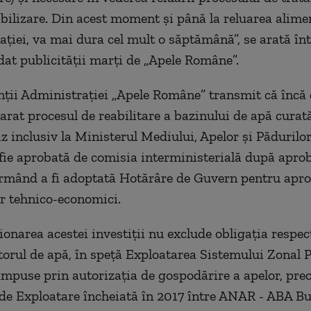
bilizare. Din acest moment şi până la reluarea alime
aţiei, va mai dura cel mult o săptămână”, se arată în
at publicităţii marţi de „Apele Române”.
ţii Administraţiei „Apele Române” transmit că încă 
rat procesul de reabilitare a bazinului de apă curat
z inclusiv la Ministerul Mediului, Apelor şi Pădurilor,
ie aprobată de comisia interministerială după apro
urmând a fi adoptată Hotărâre de Guvern pentru apr
or tehnico-economici.
ionarea acestei investiţii nu exclude obligaţia respec
torul de apă, în speţă Exploatarea Sistemului Zonal 
 impuse prin autorizaţia de gospodărire a apelor, pre
de Exploatare încheiată în 2017 între ANAR - ABA B