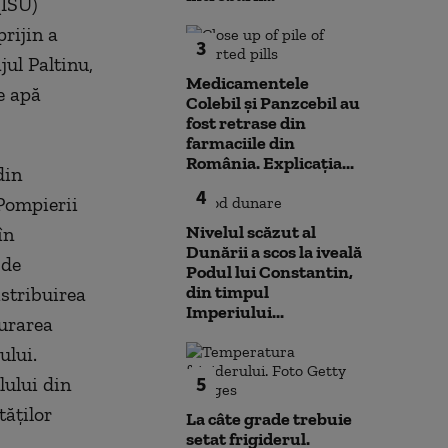
(ISU)
rijin a
3
jul Paltinu,
Medicamentele
de apă
Colebil și Panzcebil au
fost retrase din
farmaciile din
România. Explicația...
din
4
 Pompierii
Nivelul scăzut al
în
Dunării a scos la iveală
 de
Podul lui Constantin,
din timpul
istribuirea
Imperiului...
gurarea
ului.
5
lului din
tăţilor
La câte grade trebuie
setat frigiderul.