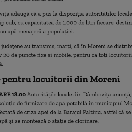
ţa adaugă că a pus la dispoziţia autorităţilor locale
ip cub, cu capacitatea de 1.000 de litri fiecare, desti
 cu apă menajeră a populaţiei.
e judeţene au transmis, marţi, că în Moreni se distrib
 20 de puncte fixe şi mobile, pentru ca toţi locuitorii
ă.
 pentru locuitorii din Moreni
ARE 18.00
Autorităţile locale din Dâmboviţa anunţă,
 soluţie de furnizare de apă potabilă în municipiul Mo
fectată de criza apei de la Barajul Paltinu, astfel că se
apă şi se montează o staţie de clorinare.