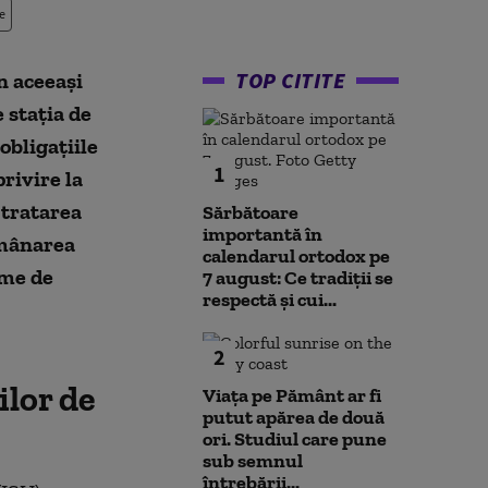
e
TOP CITITE
n aceeaşi
e staţia de
obligaţiile
1
rivire la
i tratarea
Sărbătoare
importantă în
amânarea
calendarul ortodox pe
eme de
7 august: Ce tradiții se
respectă și cui...
2
lor de
Viața pe Pământ ar fi
putut apărea de două
ori. Studiul care pune
sub semnul
întrebării...