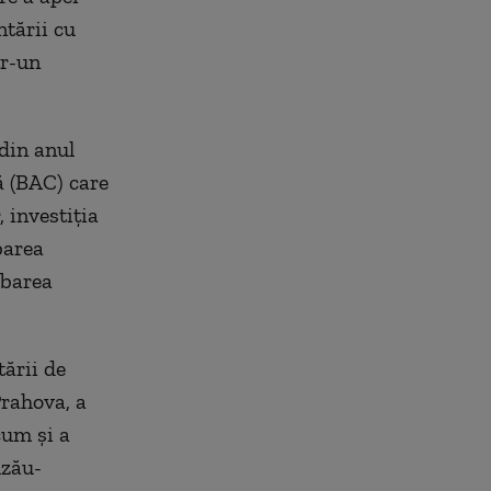
ntării cu
tr-un
din anul
ă (BAC) care
 investiţia
barea
obarea
tării de
Prahova, a
cum şi a
uzău-