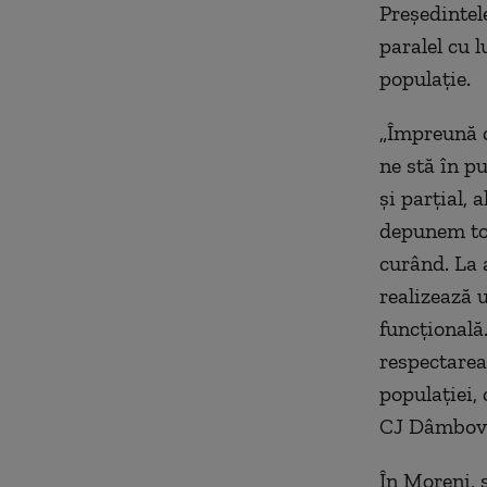
Preşedintel
paralel cu l
populaţie.
„Împreună c
ne stă în pu
şi parţial,
depunem toa
curând. La
realizează 
funcţională.
respectarea
populaţiei,
CJ Dâmboviţ
În Moreni, 