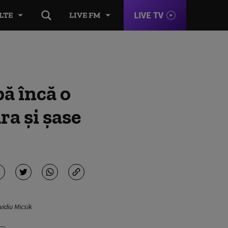
LIVE TV
LTE
LIVE FM
ă încă o
a și șase
idiu Micsik