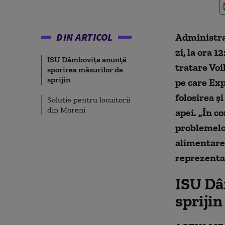
DIN ARTICOL
Administra
zi, la ora 1
ISU Dâmboviţa anunţă
tratare Voi
sporirea măsurilor de
sprijin
pe care Exp
folosirea ş
Soluție pentru locuitorii
din Moreni
apei. „În c
problemelor
alimentare 
reprezenta
ISU Dâ
sprijin