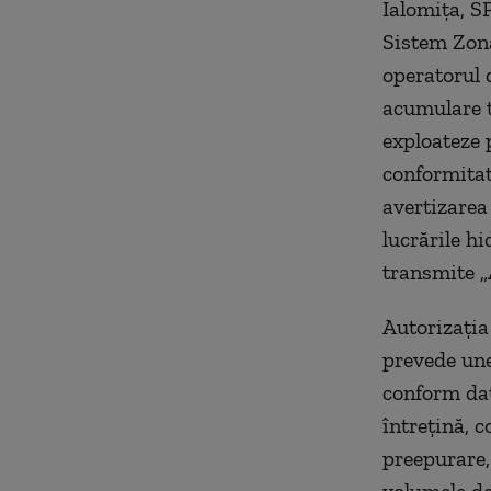
Ialomiţa, S
Sistem Zona
operatorul 
acumulare t
exploateze 
conformitat
avertizarea 
lucrările hi
transmite 
Autorizaţia
prevede une
conform dat
întreţină, c
preepurare,