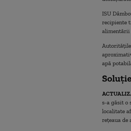
ISU Dâmbovi
recipiente t
alimentării
Autorităţil
aproximativ
apă potabil
Soluție
ACTUALIZ
s-a găsit o
localitate a
reţeaua de 