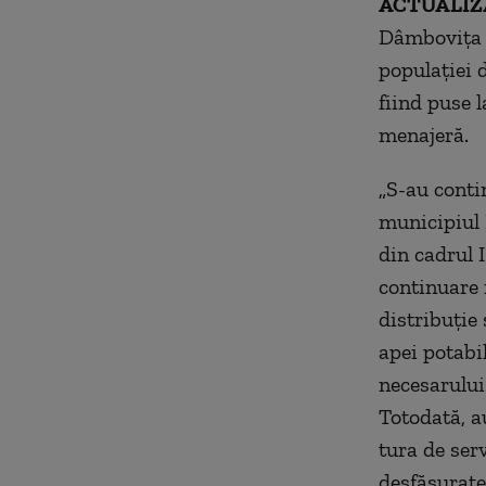
ACTUALIZ
Dâmboviţa a
populaţiei d
fiind puse l
menajeră.
„S-au conti
municipiul 
din cadrul 
continuare 
distribuţie 
apei potabi
necesarului
Totodată, a
tura de serv
desfăşurate”