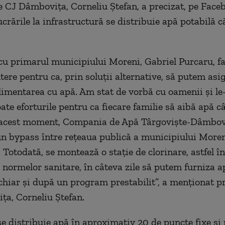
e CJ Dâmboviţa, Corneliu Ştefan, a precizat, pe Faceb
ucrările la infrastructură se distribuie apă potabilă c
u primarul municipiului Moreni, Gabriel Purcaru, fa
tere pentru ca, prin soluţii alternative, să putem asi
 alimentarea cu apă. Am stat de vorbă cu oamenii şi l
te eforturile pentru ca fiecare familie să aibă apă c
 acest moment, Compania de Apă Târgovişte-Dâmbov
un bypass între reţeaua publică a municipiului Moreni
 Totodată, se montează o staţie de clorinare, astfel î
 normelor sanitare, în câteva zile să putem furniza a
 chiar şi după un program prestabilit”, a menţionat p
a, Corneliu Ştefan.
se distribuie apă în aproximativ 20 de puncte fixe şi 