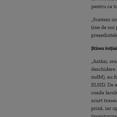
pentru ca to
„Suntem imp
ţine de noi
preşedinte
Știrea iniția
„Astăzi, or
deschidere 
mdM), au fo
ELSID. De a
coada lacul
scurt traseu
priză, iar o
(monitorizar