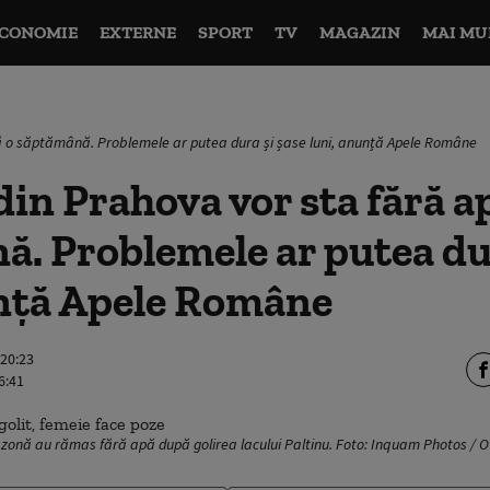
CONOMIE
EXTERNE
SPORT
TV
MAGAZIN
MAI MU
ă o săptămână. Problemele ar putea dura și șase luni, anunță Apele Române
in Prahova vor sta fără ap
. Problemele ar putea dur
unță Apele Române
 20:23
6:41
zonă au rămas fără apă după golirea lacului Paltinu. Foto: Inquam Photos / Ov