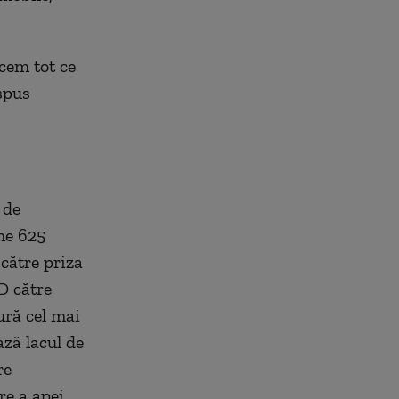
cem tot ce
spus
 de
me 625
către priza
D către
ură cel mai
ază lacul de
re
re a apei