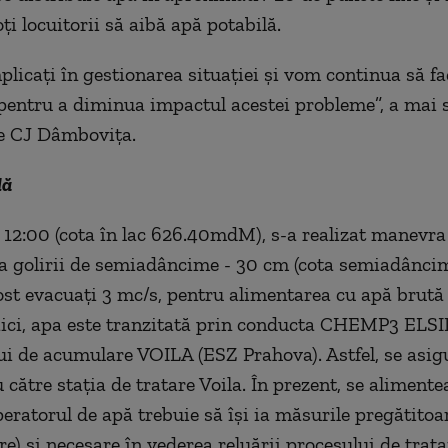
ţi locuitorii să aibă apă potabilă.
licaţi în gestionarea situaţiei şi vom continua să fa
 pentru a diminua impactul acestei probleme”, a mai 
le CJ Dâmboviţa.
lă
a 12:00 (cota în lac 626.40mdM), s-a realizat manevra
a golirii de semiadâncime - 30 cm (cota semiadânci
st evacuaţi 3 mc/s, pentru alimentarea cu apă brută 
ici, apa este tranzitată prin conducta CHEMP3 ELSI
ui de acumulare VOILA (ESZ Prahova). Astfel, se asig
 către staţia de tratare Voila. În prezent, se alimente
peratorul de apă trebuie să îşi ia măsurile pregătitoa
e) şi necesare în vederea reluării procesului de trata