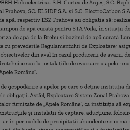
PEEH Hidroelectrica- S.H. Curtea de Argeş, S.C. Expl
l Prahova, SC. ELSIDF S.A. şi S.C. ElectroCarbon S.A
de apă, respectiv ESZ Prahova au obligaţia să: realize
ampon de apă curată pentru STA Voila, în situaţii de 
priza de apă de la Brebu şi bazinul de apă curată Lu
e cu prevederile Regulamentului de Exploatare; asig
obiectivelor din aval în cazul producerii de avarii, de
drotehnice sau la instalaţiile de evacuare a apelor mar
„Apele Române”.
 de gospodărire a apelor pe care o deţine instituţia 
le obligaţii. Astfel, Exploatare Sistem Zonal Prahova 
elor furnizate de „Apele Române”, ca instituţia să ex
onstrucţiile şi instalaţii de captare, aducţiune, folosir
 iar în perioadele de precipitaţii abundente se urmăr