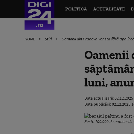
POLITICĂ
ACTUALITATE
E
HOME
Știri
Oamenii din Prahova vor sta fără apă înc
Oamenii d
săptămână
luni, an
Data actualizării:
02.12.2025
Data publicării:
02.12.2025 1
Peste 100.000 de oameni din 