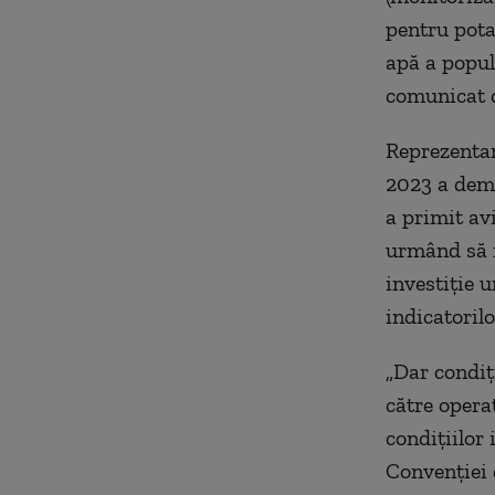
pentru pota
apă a popul
comunicat d
Reprezentan
2023 a dema
a primit avi
urmând să f
investiţie 
indicatoril
„Dar condiţ
către opera
condiţiilor
Convenţiei 