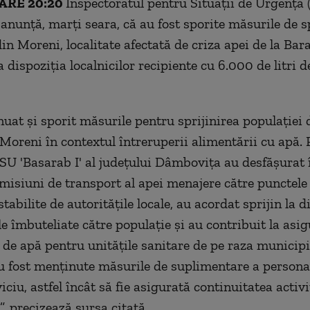
ARE 20:20
Inspectoratul pentru Situaţii de Urgenţă 
nunţă, marţi seara, că au fost sporite măsurile de sp
in Moreni, localitate afectată de criza apei de la Bara
a dispoziţia localnicilor recipiente cu 6.000 de litri 
nuat şi sporit măsurile pentru sprijinirea populaţiei 
Moreni în contextul întreruperii alimentării cu apă.
ISU 'Basarab I' al judeţului Dâmboviţa au desfăşurat 
misiuni de transport al apei menajere către punctele
stabilite de autorităţile locale, au acordat sprijin la d
le îmbuteliate către populaţie şi au contribuit la asi
 de apă pentru unităţile sanitare de pe raza municipi
u fost menţinute măsurile de suplimentare a persona
iciu, astfel încât să fie asigurată continuitatea activi
, precizează sursa citată.