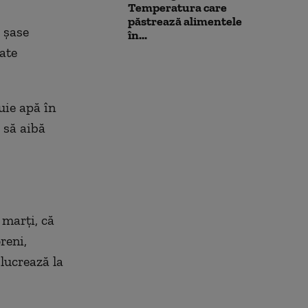
Temperatura care
păstrează alimentele
 şase
în...
nate
uie apă în
 să aibă
 marţi, că
reni,
 lucrează la