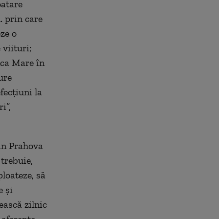
oatare
. prin care
ze o
viituri;
nca Mare în
ure
fecţiuni la
i”,
din Prahova
trebuie,
ploateze, să
e şi
ească zilnic