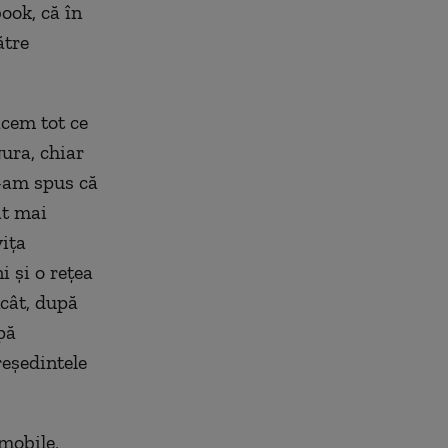
ook, că în
ătre
cem tot ce
gura, chiar
e-am spus că
ât mai
iţa
 şi o reţea
ncât, după
pă
reşedintele
mobile,