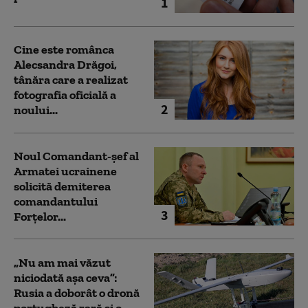
1
Cine este românca
Alecsandra Drăgoi,
tânăra care a realizat
fotografia oficială a
2
noului...
Noul Comandant-șef al
Armatei ucrainene
solicită demiterea
comandantului
3
Forțelor...
„Nu am mai văzut
niciodată așa ceva”:
Rusia a doborât o dronă
portugheză rară și o