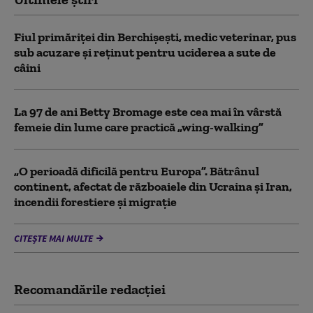
Fiul primăriţei din Berchişeşti, medic veterinar, pus
sub acuzare şi reţinut pentru uciderea a sute de
câini
La 97 de ani Betty Bromage este cea mai în vârstă
femeie din lume care practică „wing-walking”
„O perioadă dificilă pentru Europa”. Bătrânul
continent, afectat de războaiele din Ucraina și Iran,
incendii forestiere și migrație
CITEȘTE MAI MULTE
Recomandările redacţiei