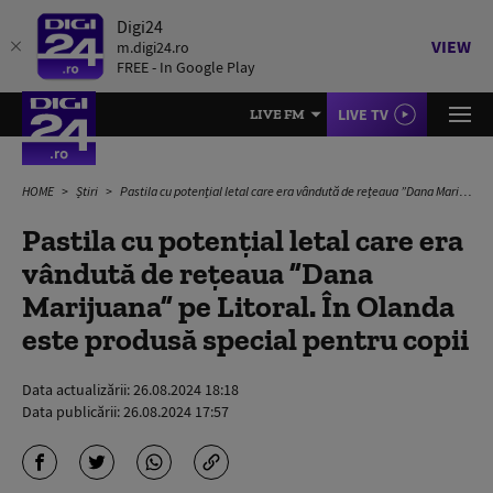
Digi24
VIEW
m.digi24.ro
FREE - In Google Play
LIVE TV
LIVE FM
HOME
Știri
Pastila cu potențial letal care era vândută de rețeaua ”Dana Marijuana” pe Litoral. În Olanda este produsă special pentru copii
Pastila cu potențial letal care era
vândută de rețeaua ”Dana
Marijuana” pe Litoral. În Olanda
este produsă special pentru copii
Data actualizării:
26.08.2024 18:18
Data publicării:
26.08.2024 17:57