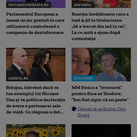
EDITIADEDIMINEATA.RO
ADEVARUL
Parlamentul European a
Reacția învățătoarei care a
lansat un joc gratuit în care
luat 4,90 la titularizare:
utilizatorii controlează o
„M-a trecut din iad în rai”.
campanie de dezinformare
La ce notă a ajuns după
contestație
GANDUL.RO
DIGI SPORT
Bolojan, întrebat dacă va
MM Stoica a ”tremurat”
lua exemplul lui Nicușor
pentru fiica sa Teodora:
Dan și va publica declarația
”Am fost sigur că nu poate”
de avere a partenerei sale
Descarcă aplicația Digi
de viață. Ce răspuns a dat...
Sport