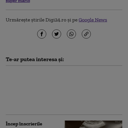
super mario
Urmărește știrile Digi24.ro și pe
Google News
Te-ar putea interesa și:
Garda de Mediu: 58 de
verificări, amenzi de
1,76 milioane de lei şi o
sesizare penală în doar
48 de ore de control pe
litoral
Încep înscrierile