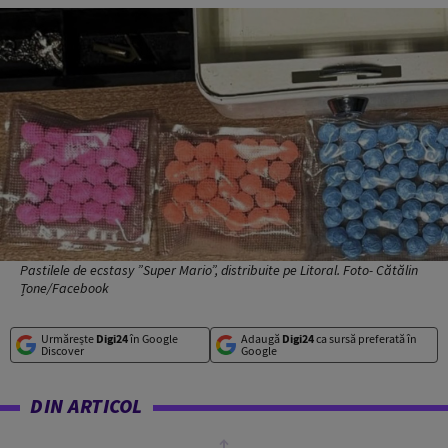
Pastilele de ecstasy ”Super Mario”, distribuite pe Litoral. Foto- Cătălin
Țone/Facebook
Urmărește
Digi24
în Google
Adaugă
Digi24
ca sursă preferată în
Discover
Google
DIN ARTICOL