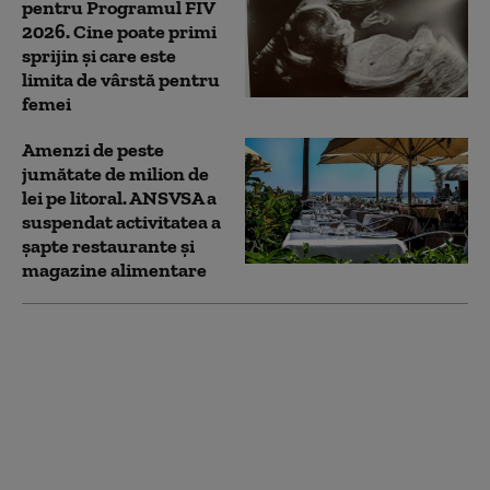
pentru Programul FIV
2026. Cine poate primi
sprijin și care este
limita de vârstă pentru
femei
Amenzi de peste
jumătate de milion de
lei pe litoral. ANSVSA a
suspendat activitatea a
șapte restaurante și
magazine alimentare
„Protecție naturală
împotriva astmului și
alergiilor”. Cercetătorii
au identificat bacteriile
din spatele „efectului
fermei”