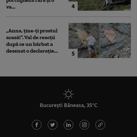
4
va...
„Anna, ţine-ţi prostul
acasă!”. Val de reacții
după ce un bărbat a
desenat o declarație...
5
București Băneasa, 35°C