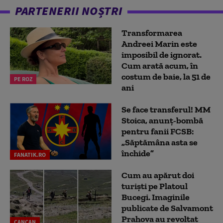
PARTENERII NOȘTRI
Transformarea
Andreei Marin este
imposibil de ignorat.
Cum arată acum, în
costum de baie, la 51 de
PE ROZ
ani
Se face transferul! MM
Stoica, anunț-bombă
pentru fanii FCSB:
„Săptămâna asta se
închide”
FANATIK.RO
Cum au apărut doi
turiști pe Platoul
Bucegi. Imaginile
publicate de Salvamont
Prahova au revoltat
CANCAN