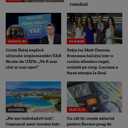
românii
FANATIK.RO
FILM NOW
Cristi Balaj explică
Soția lui Matt Damon,
ultimele implementări VAR
frumoasa balului într-o
făcute de UEFA: „Va fi mai
rochie albastru regal,
clar și mai ușor!”
mulată pe corp. Luciana a
furat atenția la Seul
ADEVĂRUL
PLAYTECH
„Ne-am îmbolnăvit toți”.
Cu cât îți crește salariul
Coșmarul unor români într-
pentru fiecare prag de