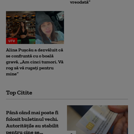
vreodată”
UTV
Alina Pușcău a dezvăluit că
se confruntă cu o boală
gravă. „Am cinci tumori. Vă
rog să vă rugați pentru
mine”
Top Citite
Până când mai poate fi
folosit buletinul vechi.
Autoritățile au stabilit
pentru cine se...