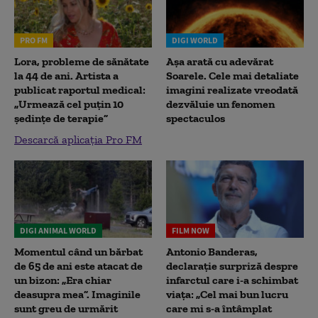
PRO FM
DIGI WORLD
Lora, probleme de sănătate
Așa arată cu adevărat
la 44 de ani. Artista a
Soarele. Cele mai detaliate
publicat raportul medical:
imagini realizate vreodată
„Urmează cel puțin 10
dezvăluie un fenomen
ședințe de terapie”
spectaculos
Descarcă aplicația Pro FM
DIGI ANIMAL WORLD
FILM NOW
Momentul când un bărbat
Antonio Banderas,
de 65 de ani este atacat de
declarație surpriză despre
un bizon: „Era chiar
infarctul care i-a schimbat
deasupra mea”. Imaginile
viața: „Cel mai bun lucru
sunt greu de urmărit
care mi s-a întâmplat