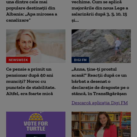
una dintre cele mai
vechime. Cum se aplică
populare destinații din
majorările din noua Lege a
Albania: „Apa mirosea a
salarizării după 3, 5, 10, 15
canalizare”
și...
NEWSWEEK
DIGI FM
Ce pensie a primit un
„Anna, ţine-ţi prostul
pensionar după 40 ani
acasă!" Reacţii după ce un
munciți? Noroc cu
bărbat a desenat o
punctele de stabilitate.
declaraţie de dragoste pe o
Altfel, era foarte mică
stâncă, în Transfăgărăşan
Descarcă aplicația Digi FM