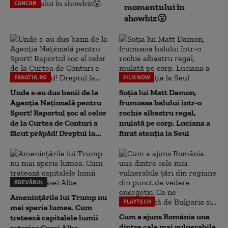
CANCAN
momentului în
showbiz😮
FANATIK.RO
FILM NOW
Unde s-au dus banii de la
Soția lui Matt Damon,
Agenția Națională pentru
frumoasa balului într-o
Sport! Raportul șoc al celor
rochie albastru regal,
de la Curtea de Conturi a
mulată pe corp. Luciana a
făcut prăpăd! Dreptul la...
furat atenția la Seul
ADEVĂRUL
Amenințările lui Trump nu
PLAYTECH
mai sperie lumea. Cum
Cum a ajuns România una
tratează capitalele lumii
dintre cele mai vulnerabile
retorica Casei Albe