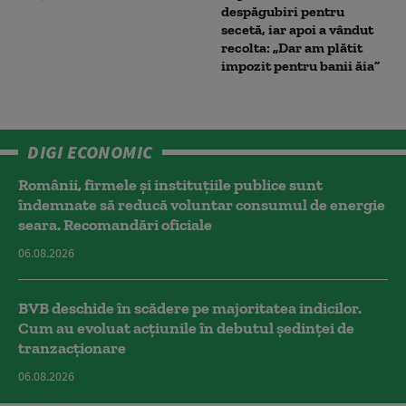
despăgubiri pentru
secetă, iar apoi a vândut
recolta: „Dar am plătit
impozit pentru banii ăia”
DIGI ECONOMIC
Românii, firmele și instituțiile publice sunt
îndemnate să reducă voluntar consumul de energie
seara. Recomandări oficiale
06.08.2026
BVB deschide în scădere pe majoritatea indicilor.
Cum au evoluat acțiunile în debutul ședinței de
tranzacționare
06.08.2026