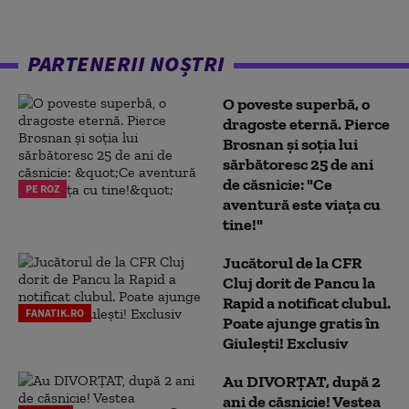
PARTENERII NOȘTRI
O poveste superbă, o
dragoste eternă. Pierce
Brosnan și soția lui
sărbătoresc 25 de ani
de căsnicie: "Ce
PE ROZ
aventură este viața cu
tine!"
Jucătorul de la CFR
Cluj dorit de Pancu la
Rapid a notificat clubul.
FANATIK.RO
Poate ajunge gratis în
Giulești! Exclusiv
Au DIVORȚAT, după 2
ani de căsnicie! Vestea