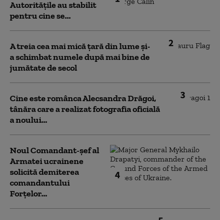
Autoritățile au stabilit
pentru cine se...
2
A treia cea mai mică țară din lume și-
a schimbat numele după mai bine de
jumătate de secol
3
Cine este românca Alecsandra Drăgoi,
tânăra care a realizat fotografia oficială
a noului...
Noul Comandant-șef al
Armatei ucrainene
solicită demiterea
4
comandantului
Forțelor...