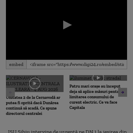
0
embed
seconds
of
0
seconds
Patru mari orașe au început
deja să aplice măsuri pentru
limitarea consumului de
Unitatea 2 de la Cernavodă ar
curent electric. Ce va face
putea fi oprită dacă Dunărea
Capitala
continuă să scadă. Ce spune
directorul centralei
„ISU Sibiu intervine de urgenţă pe DN 1 la ieşirea din