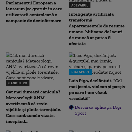
Parlamentul European a
ADEVARUL
lansat un joc gratuit în care
Inteligența artificială
utilizatorii controlează o
transformă
campanie de dezinformare
departamentele de resurse
umane. Milioane de locuri
de muncă ar putea fi
afectate
DIGI SPORT
Luis Figo, dezlănțuit: "Cel
GANDUL.RO
mai josnic, viclean și parșiv
Cât mai durează canicula?
pe care l-am văzut
Meteorologii ANM
vreodată!"
avertizează că revin
Descarcă aplicația Digi
vijeliile și ploile torențiale.
Sport
Care sunt zonele vizate,
începând...