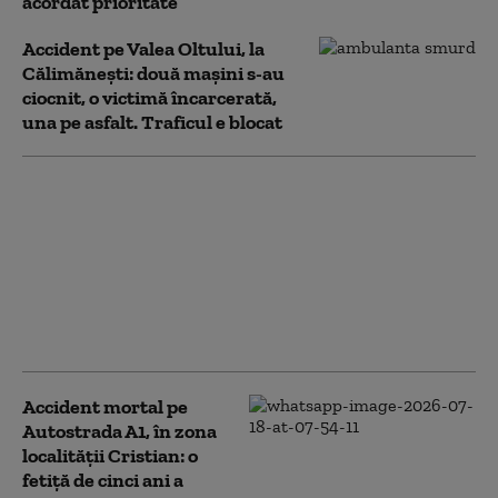
acordat prioritate
Accident pe Valea Oltului, la
Călimănești: două mașini s-au
ciocnit, o victimă încarcerată,
una pe asfalt. Traficul e blocat
Viiturile au lovit mai
multe județe: zeci de
case inundate,
drumuri blocate și
alunecări de teren.
Intervin aproape 200
de pompieri
Accident mortal pe
Autostrada A1, în zona
localității Cristian: o
fetiță de cinci ani a