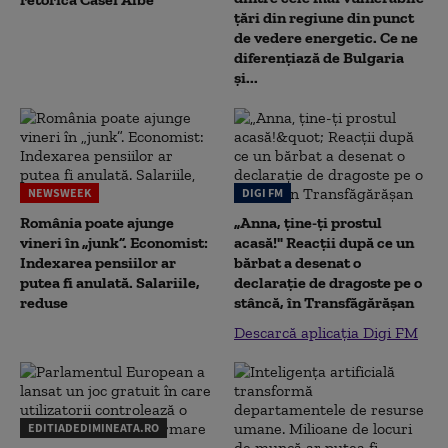
țări din regiune din punct
de vedere energetic. Ce ne
diferențiază de Bulgaria
și...
NEWSWEEK
DIGI FM
România poate ajunge
„Anna, ţine-ţi prostul
vineri în „junk”. Economist:
acasă!" Reacţii după ce un
Indexarea pensiilor ar
bărbat a desenat o
putea fi anulată. Salariile,
declaraţie de dragoste pe o
reduse
stâncă, în Transfăgărăşan
Descarcă aplicația Digi FM
EDITIADEDIMINEATA.RO