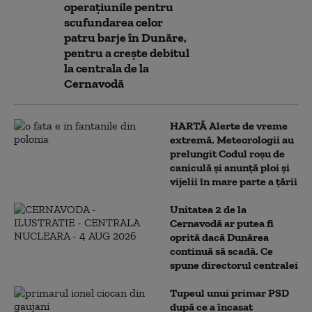
operațiunile pentru
scufundarea celor
patru barje în Dunăre,
pentru a crește debitul
la centrala de la
Cernavodă
HARTĂ Alerte de vreme
extremă. Meteorologii au
prelungit Codul roșu de
caniculă și anunță ploi și
vijelii în mare parte a țării
Unitatea 2 de la
Cernavodă ar putea fi
oprită dacă Dunărea
continuă să scadă. Ce
spune directorul centralei
Tupeul unui primar PSD
după ce a încasat