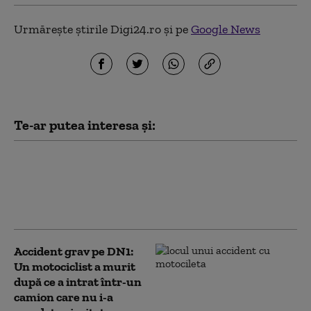
Urmărește știrile Digi24.ro și pe
Google News
Te-ar putea interesa și:
Un polițist, angajați din spitale și avocați
făceau bani de pe urma victimelor
accidentelor auto: cum acționa rețeaua
destructurată
Accident grav pe DN1:
Un motociclist a murit
după ce a intrat într-un
camion care nu i-a