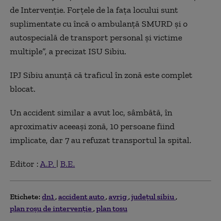
de Intervenţie. Forţele de la faţa locului sunt
suplimentate cu încă o ambulanţă SMURD şi o
autospecială de transport personal şi victime
multiple”, a precizat ISU Sibiu.
IPJ Sibiu anunţă că traficul în zonă este complet
blocat.
Un accident similar a avut loc, sâmbătă, în
aproximativ aceeaşi zonă, 10 persoane fiind
implicate, dar 7 au refuzat transportul la spital.
Editor :
A.P.
|
B.E.
Etichete:
dn1
accident auto
avrig
judeţul sibiu
plan roșu de intervenție
plan tosu