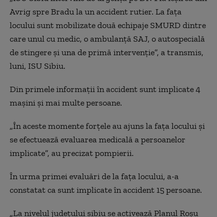
Avrig spre Bradu la un accident rutier. La faţa
locului sunt mobilizate două echipaje SMURD dintre
care unul cu medic, o ambulanţă SAJ, o autospecială
de stingere şi una de primă intervenţie”, a transmis,
luni, ISU Sibiu.
Din primele informaţii în accident sunt implicate 4
maşini şi mai multe persoane.
„În aceste momente forţele au ajuns la faţa locului şi
se efectuează evaluarea medicală a persoanelor
implicate”, au precizat pompierii.
În urma primei evaluări de la faţa locului, a-a
constatat ca sunt implicate în accident 15 persoane.
„La nivelul judeţului sibiu se activează Planul Roşu