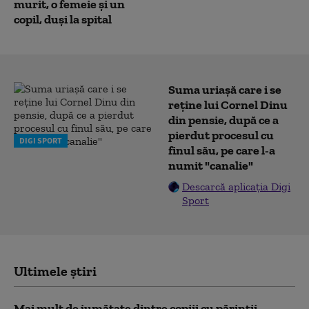
murit, o femeie și un
copil, duși la spital
Suma uriașă care i se
reține lui Cornel Dinu
din pensie, după ce a
pierdut procesul cu
DIGI SPORT
finul său, pe care l-a
numit "canalie"
Descarcă aplicația Digi
Sport
Ultimele știri
Mai mult de jumătate dintre copiii cu părinții