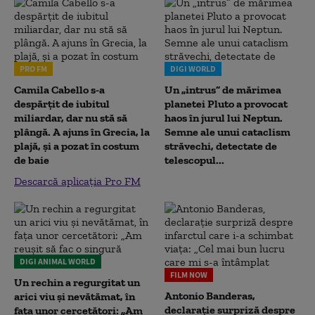
PRO FM
DIGI WORLD
Camila Cabello s-a
Un „intrus” de mărimea
despărțit de iubitul
planetei Pluto a provocat
miliardar, dar nu stă să
haos în jurul lui Neptun.
plângă. A ajuns în Grecia, la
Semne ale unui cataclism
plajă, și a pozat în costum
străvechi, detectate de
de baie
telescopul...
Descarcă aplicația Pro FM
DIGI ANIMAL WORLD
FILM NOW
Un rechin a regurgitat un
Antonio Banderas,
arici viu și nevătămat, în
declarație surpriză despre
fața unor cercetători: „Am