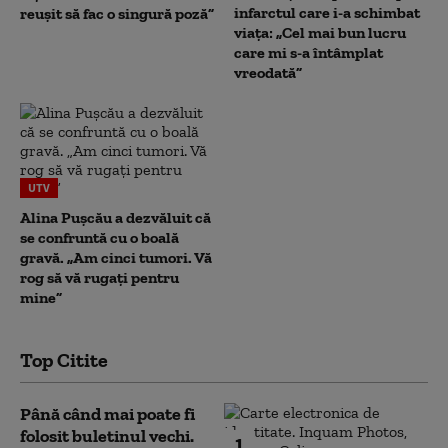
infarctul care i-a schimbat
reușit să fac o singură poză”
viața: „Cel mai bun lucru
care mi s-a întâmplat
vreodată”
UTV
Alina Pușcău a dezvăluit că
se confruntă cu o boală
gravă. „Am cinci tumori. Vă
rog să vă rugați pentru
mine”
Top Citite
Până când mai poate fi
folosit buletinul vechi.
1