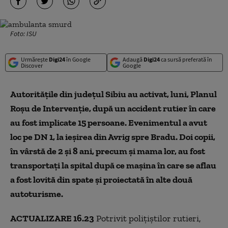
Foto: ISU
Urmărește
Digi24
în Google
Adaugă
Digi24
ca sursă preferată în
Discover
Google
Autorităţile din judeţul Sibiu au activat, luni, Planul
Roşu de Intervenţie, după un accident rutier în care
au fost implicate 15 persoane. Evenimentul a avut
loc pe DN 1, la ieşirea din Avrig spre Bradu. Doi copii,
în vârstă de 2 și 8 ani, precum și mama lor, au fost
transportați la spital după ce mașina în care se aflau
a fost lovită din spate și proiectată în alte două
autoturisme.
ACTUALIZARE 16.23
Potrivit polițiștilor rutieri,