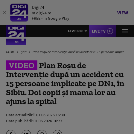
Digi24
VIEW
m.digi24.ro
FREE - In Google Play
LIVE TV
LIVE FM
HOME
Știri
Plan Roșu de Intervenție după un accident cu 15 persoane implicate pe DN1, în Sibiu. Doi copii și mama lor au ajuns la spital
VIDEO
Plan Roșu de
Intervenție după un accident cu
15 persoane implicate pe DN1, în
Sibiu. Doi copii și mama lor au
ajuns la spital
Data actualizării:
01.06.2026 16:30
Data publicării:
01.06.2026 16:23