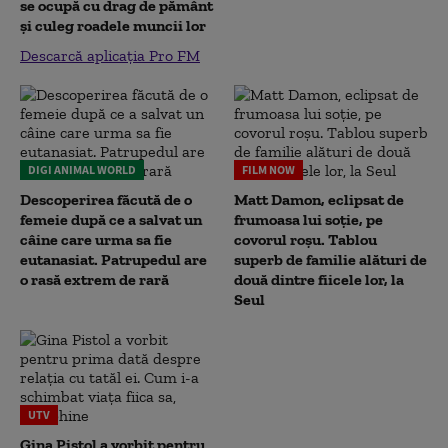
se ocupă cu drag de pământ
și culeg roadele muncii lor
Descarcă aplicația Pro FM
DIGI ANIMAL WORLD
FILM NOW
Descoperirea făcută de o
Matt Damon, eclipsat de
femeie după ce a salvat un
frumoasa lui soție, pe
câine care urma sa fie
covorul roșu. Tablou
eutanasiat. Patrupedul are
superb de familie alături de
o rasă extrem de rară
două dintre fiicele lor, la
Seul
UTV
Gina Pistol a vorbit pentru