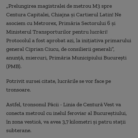
„Prelungirea magistralei de metrou M3 spre
Centura Capitalei, Chiajna şi Cartierul Latin! Ne
asociem cu Metrorex, Primăria Sectorului 6 şi
Ministerul Transporturilor pentru lucrări!
Protocolul a fost aprobat azi, la iniţiativa primarului
general Ciprian Ciucu, de consilierii generali”,
anunţă, miercuri, Primăria Municipiului Bucureşti
(PMB).
Potrivit sursei citate, lucrările se vor face pe
tronsoare.
Astfel, tronsonul Păcii - Linia de Centură Vest va
conecta metroul cu inelul feroviar al Bucureştiului,
în zona vestică, va avea 3,7 kilometri şi patru staţii
subterane.