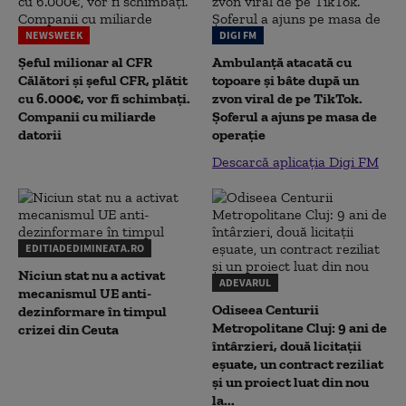
NEWSWEEK
DIGI FM
Șeful milionar al CFR
Ambulanță atacată cu
Călători și șeful CFR, plătit
topoare și bâte după un
cu 6.000€, vor fi schimbați.
zvon viral de pe TikTok.
Companii cu miliarde
Șoferul a ajuns pe masa de
datorii
operație
Descarcă aplicația Digi FM
EDITIADEDIMINEATA.RO
Niciun stat nu a activat
ADEVARUL
mecanismul UE anti-
Odiseea Centurii
dezinformare în timpul
Metropolitane Cluj: 9 ani de
crizei din Ceuta
întârzieri, două licitații
eșuate, un contract reziliat
și un proiect luat din nou
la...