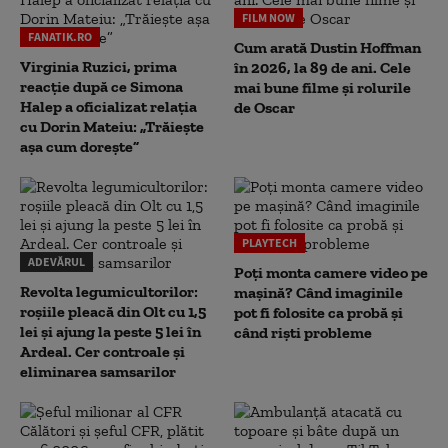
FILM NOW
FANATIK.RO
Cum arată Dustin Hoffman
Virginia Ruzici, prima
în 2026, la 89 de ani. Cele
reacție după ce Simona
mai bune filme și rolurile
Halep a oficializat relația
de Oscar
cu Dorin Mateiu: „Trăiește
așa cum dorește”
PLAYTECH
ADEVĂRUL
Poți monta camere video pe
Revolta legumicultorilor:
mașină? Când imaginile
roșiile pleacă din Olt cu 1,5
pot fi folosite ca probă și
lei și ajung la peste 5 lei în
când riști probleme
Ardeal. Cer controale și
eliminarea samsarilor