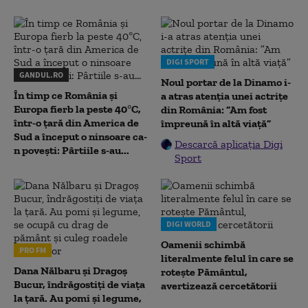
DIGI SPORT
GANDUL.RO
Noul portar de la Dinamo i-
În timp ce România și
a atras atenția unei actrițe
Europa fierb la peste 40°C,
din România: ”Am fost
într-o țară din America de
împreună în altă viață”
Sud a început o ninsoare ca-
Descarcă aplicația Digi
n povești: Pârtiile s-au...
Sport
DIGI WORLD
Oamenii schimbă
PRO FM
literalmente felul în care se
Dana Nălbaru și Dragoș
rotește Pământul,
Bucur, îndrăgostiți de viața
avertizează cercetătorii
la țară. Au pomi și legume,