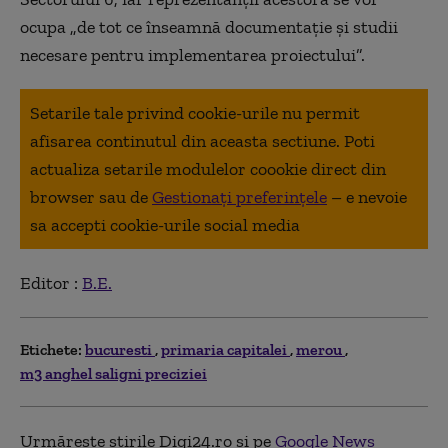
ocupa „de tot ce înseamnă documentaţie şi studii
necesare pentru implementarea proiectului”.
Setarile tale privind cookie-urile nu permit
afisarea continutul din aceasta sectiune. Poti
actualiza setarile modulelor coookie direct din
browser sau de
Gestionați preferințele
– e nevoie
sa accepti cookie-urile social media
Editor :
B.E.
Etichete:
bucuresti
primaria capitalei
merou
m3 anghel saligni preciziei
Urmărește știrile Digi24.ro și pe
Google News