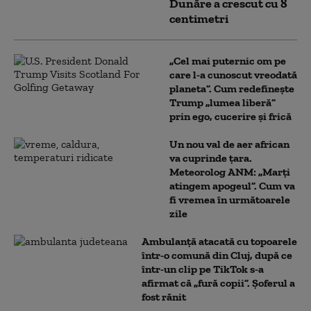
Dunăre a crescut cu 8
centimetri
„Cel mai puternic om pe
care l-a cunoscut vreodată
planeta”. Cum redefinește
Trump „lumea liberă”
prin ego, cucerire și frică
Un nou val de aer african
va cuprinde țara.
Meteorolog ANM: „Marți
atingem apogeul”. Cum va
fi vremea în următoarele
zile
Ambulanţă atacată cu topoarele
într-o comună din Cluj, după ce
într-un clip pe TikTok s-a
afirmat că „fură copii”. Șoferul a
fost rănit