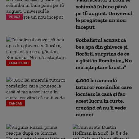
schimbă în bine până
pe 16 august. Universul
PE ROZ
le pregătește un nou
început
Fotbalistul acuzat că
bea apa din ghivece și
florării, surprins de ce
a găsit în România: „Nu
FANATIK.RO
mă așteptam la asta”
4.000 lei amendă
tuturor românilor care
locuiesc la casă și fac
acest lucru în curte,
CANCAN
crezând că nu îi vede
nimeni