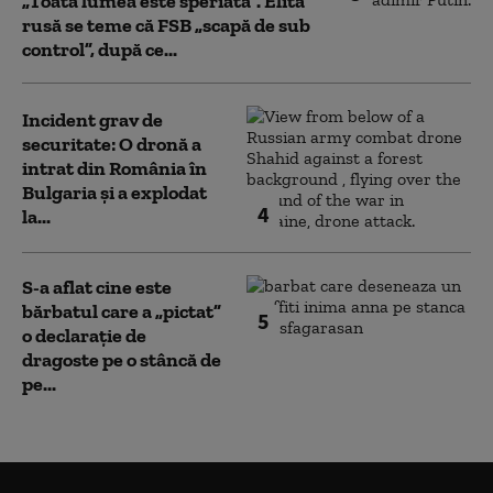
„Toată lumea este speriată”. Elita
rusă se teme că FSB „scapă de sub
control”, după ce...
Incident grav de
securitate: O dronă a
intrat din România în
Bulgaria şi a explodat
4
la...
S-a aflat cine este
bărbatul care a „pictat”
5
o declarație de
dragoste pe o stâncă de
pe...