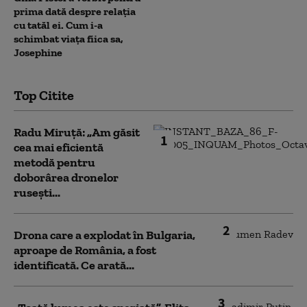
prima dată despre relația
cu tatăl ei. Cum i-a
schimbat viața fiica sa,
Josephine
Top Citite
Radu Miruță: „Am găsit
1
cea mai eficientă
metodă pentru
doborârea dronelor
rusești...
2
Drona care a explodat în Bulgaria,
aproape de România, a fost
identificată. Ce arată...
3