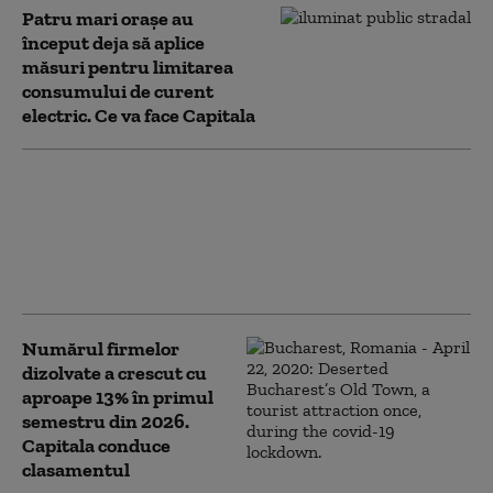
Patru mari orașe au
început deja să aplice
măsuri pentru limitarea
consumului de curent
electric. Ce va face Capitala
Primăria Capitalei anunță 25
de măsuri pentru reducerea
consumului de energie.
Ciucu: Nu vor afecta
serviciile publice
Numărul firmelor
dizolvate a crescut cu
aproape 13% în primul
semestru din 2026.
Capitala conduce
clasamentul