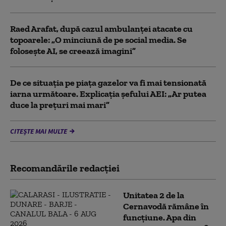
Raed Arafat, după cazul ambulanței atacate cu
topoarele: „O minciună de pe social media. Se
folosește AI, se creează imagini”
De ce situaţia pe piaţa gazelor va fi mai tensionată
iarna următoare. Explicația șefului AEI: „Ar putea
duce la preţuri mai mari”
CITEȘTE MAI MULTE
Recomandările redacţiei
Unitatea 2 de la
Cernavodă rămâne în
funcțiune. Apa din