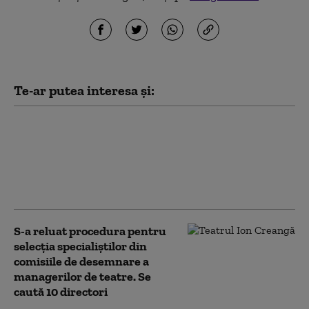
Te-ar putea interesa și:
„Meșteri” care lăsau case fără
acoperiș și apoi cereau sume
uriașe proprietarilor pentru
lucrări. Trei bărbați, trimiși
în judecată
S-a reluat procedura pentru
selecţia specialiştilor din
comisiile de desemnare a
managerilor de teatre. Se
caută 10 directori