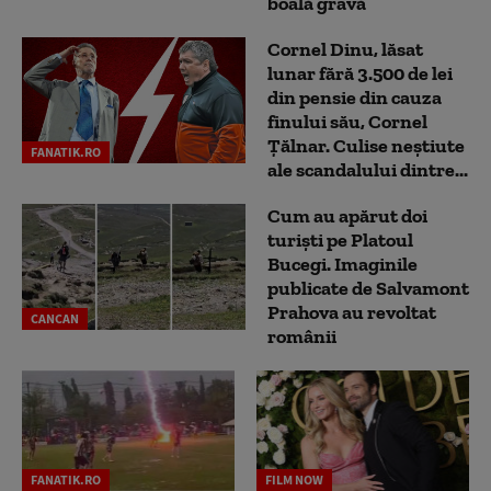
boală gravă
Cornel Dinu, lăsat
lunar fără 3.500 de lei
din pensie din cauza
finului său, Cornel
Țălnar. Culise neștiute
FANATIK.RO
ale scandalului dintre...
Cum au apărut doi
turiști pe Platoul
Bucegi. Imaginile
publicate de Salvamont
Prahova au revoltat
CANCAN
românii
FANATIK.RO
FILM NOW