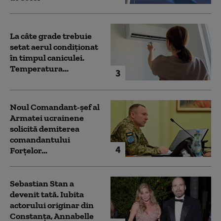
La câte grade trebuie
setat aerul condiționat
în timpul caniculei.
Temperatura...
3
Noul Comandant-șef al
Armatei ucrainene
solicită demiterea
comandantului
4
Forțelor...
Sebastian Stan a
devenit tată. Iubita
actorului originar din
Constanța, Annabelle