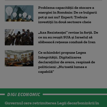
Problema capacității de stocare a
energiei în România: De ce bulgarii
pot și noi nu? Expert: Trebuie
investiții în două sectoare cheie
„Axa Rezistenței” revine în forță. De
ce nu au reușit SUA și Israelul să
slăbească rețeaua condusă de Iran
Ce schimbări propune Legea
Integrității. Digitalizarea
declarațiilor de avere, respinsă de
politicieni: „Nu toată lumea e
capabilă”
DIGI ECONOMIC
Guvernul cere retrimiterea Legii decarbonizării în