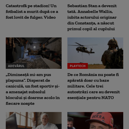
Catastrofă pe stadion! Un
Sebastian Stan a devenit
fotbalist a murit după ce a
tată. Annabelle Wallis,
fost lovit de fulger. Video
iubita actorului originar
din Constanța, a născut
primul copil al cuplului
ADEVĂRUL
PLAYTECH
„Dimineață mi-am pus
De ce România nu poate fi
plapuma”. Disperat de
apărată doar cu baze
caniculă, un fost sportiv și-
militare. Cele trei
a amenajat subsolul
autostrăzi care au devenit
blocului și doarme acolo în
esențiale pentru NATO
fiecare noapte