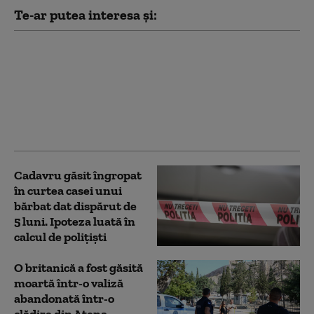
Te-ar putea interesa și:
Un tânăr a dispărut în
Dunăre după un
accident cu skijet-ul.
Scafandrii întâmpină
dificultăți în timpul
căutărilor
Cadavru găsit îngropat
în curtea casei unui
bărbat dat dispărut de
5 luni. Ipoteza luată în
calcul de polițiști
O britanică a fost găsită
moartă într-o valiză
abandonată într-o