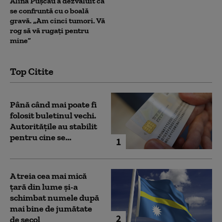
Alina Pușcău a dezvăluit că
se confruntă cu o boală
gravă. „Am cinci tumori. Vă
rog să vă rugați pentru
mine”
Top Citite
Până când mai poate fi
folosit buletinul vechi.
Autoritățile au stabilit
pentru cine se...
1
A treia cea mai mică
țară din lume și-a
schimbat numele după
mai bine de jumătate
2
de secol