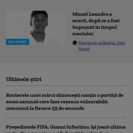
Micael Leandro a
murit, după ce a fost
împușcat în timpul
meciului
DIGI SPORT
Descarcă aplicația Digi
Sport
Ultimele știri
Routerele unei mărci chinezești conțin o portiță de
acces ascunsă care face rețeaua vulnerabilă:
comunică la fiecare 35 de secunde
Președintele FIFA, Gianni Infantino, îşi joacă ultima