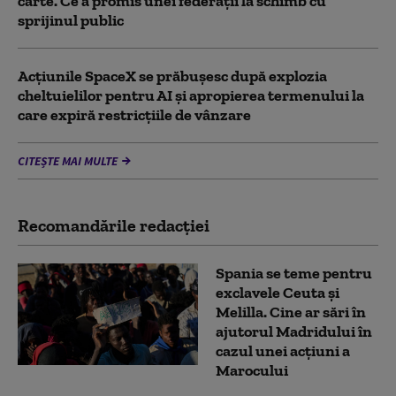
carte. Ce a promis unei federații la schimb cu
sprijinul public
Acţiunile SpaceX se prăbuşesc după explozia
cheltuielilor pentru AI şi apropierea termenului la
care expiră restricţiile de vânzare
CITEȘTE MAI MULTE
Recomandările redacţiei
Spania se teme pentru
exclavele Ceuta și
Melilla. Cine ar sări în
ajutorul Madridului în
cazul unei acțiuni a
Marocului