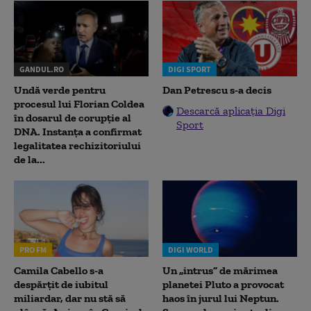
GANDUL.RO
DIGI SPORT
Undă verde pentru
Dan Petrescu s-a decis
procesul lui Florian Coldea
Descarcă aplicația Digi
în dosarul de corupție al
Sport
DNA. Instanța a confirmat
legalitatea rechizitoriului
de la...
PRO FM
DIGI WORLD
Camila Cabello s-a
Un „intrus” de mărimea
despărțit de iubitul
planetei Pluto a provocat
miliardar, dar nu stă să
haos în jurul lui Neptun.