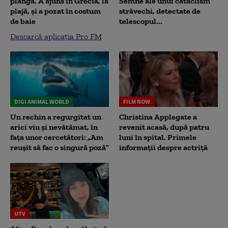
plângă. A ajuns în Grecia, la
Semne ale unui cataclism
plajă, și a pozat în costum
străvechi, detectate de
de baie
telescopul...
Descarcă aplicația Pro FM
DIGI ANIMAL WORLD
FILM NOW
Un rechin a regurgitat un
Christina Applegate a
arici viu și nevătămat, în
revenit acasă, după patru
fața unor cercetători: „Am
luni în spital. Primele
reușit să fac o singură poză”
informații despre actriță
UTV