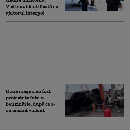
clădire din Atena.
Victima, identificată cu
ajutorul Interpol
„Înseamnă sărăcie
curată”. Cum afectează
seceta extremă și
invazia de ciori
recoltele României:
pierderi uriașe și
disperare la sate
Două mașini au fost
proiectate într-o
benzinărie, după ce s-
au ciocnit violent