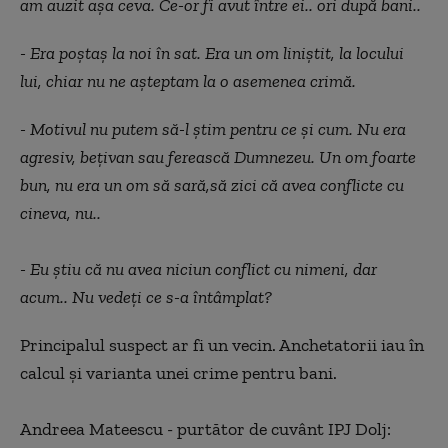
am auzit așa ceva. Ce-or fi avut între ei.. ori după bani..
- Era poștaș la noi în sat. Era un om liniștit, la locului
lui, chiar nu ne așteptam la o asemenea crimă.
- Motivul nu putem să-l știm pentru ce și cum. Nu era
agresiv, bețivan sau ferească Dumnezeu. Un om foarte
bun, nu era un om să sară,să zici că avea conflicte cu
cineva, nu..
- Eu știu că nu avea niciun conflict cu nimeni, dar
acum.. Nu vedeți ce s-a întâmplat?
Principalul suspect ar fi un vecin. Anchetatorii iau în
calcul și varianta unei crime pentru bani.
Andreea Mateescu - purtător de cuvânt IPJ Dolj: