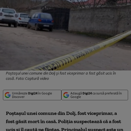
Poștașul unei comune din Dolj și fost viceprimar a fost găsit ucis în
casă. Foto: Captură video
Urmărește
Digi24
în Google
Adaugă
Digi24
ca sursă preferată în
Discover
Google
Poștașul unei comune din Dolj, fost viceprimar, a
fost găsit mort în casă. Poliția suspectează că a fost
ucis și îl caută pe făptaș. Principalul suspect este un