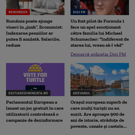
NEWSWEEK
DIGI FM
România poate ajunge
Un fost pilot de Formula 1
vineri în „junk”. Economist:
face un apel emoționant
Indexarea pensiilor ar
către familia lui Michael
putea fi anulată. Salariile,
Schumacher: "Indiferent de
reduse
starea lui, vreau să-l văd"
Descarcă aplicația Digi FM
EDITIADEDIMINEATA.RO
ADEVARUL
Parlamentul European a
Orașul european superb de
lansat un joc gratuit în care
care mulți turiști nu au
utilizatorii controlează o
auzit. Are aproape 900 de
campanie de dezinformare
ani de istorie, străduțe de
poveste, canale și castele...