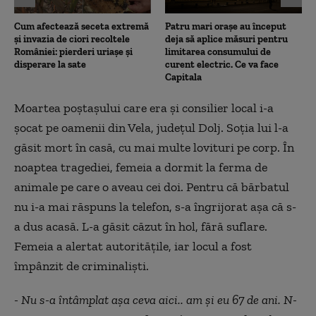
Cum afectează seceta extremă
Patru mari orașe au început
și invazia de ciori recoltele
deja să aplice măsuri pentru
României: pierderi uriașe și
limitarea consumului de
disperare la sate
curent electric. Ce va face
Capitala
Moartea poștașului care era și consilier local i-a
șocat pe oamenii din Vela, județul Dolj. Soția lui l-a
găsit mort în casă, cu mai multe lovituri pe corp. În
noaptea tragediei, femeia a dormit la ferma de
animale pe care o aveau cei doi. Pentru că bărbatul
nu i-a mai răspuns la telefon, s-a îngrijorat așa că s-
a dus acasă. L-a găsit căzut în hol, fără suflare.
Femeia a alertat autoritățile, iar locul a fost
împânzit de criminaliști.
- Nu s-a întâmplat așa ceva aici.. am și eu 67 de ani. N-