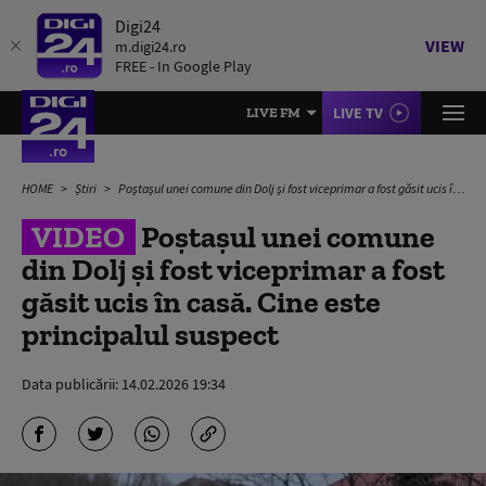
Digi24
VIEW
m.digi24.ro
FREE - In Google Play
LIVE TV
LIVE FM
HOME
Știri
Poștașul unei comune din Dolj și fost viceprimar a fost găsit ucis în casă. Cine este principalul suspect
VIDEO
Poștașul unei comune
din Dolj și fost viceprimar a fost
găsit ucis în casă. Cine este
principalul suspect
Data publicării:
14.02.2026 19:34