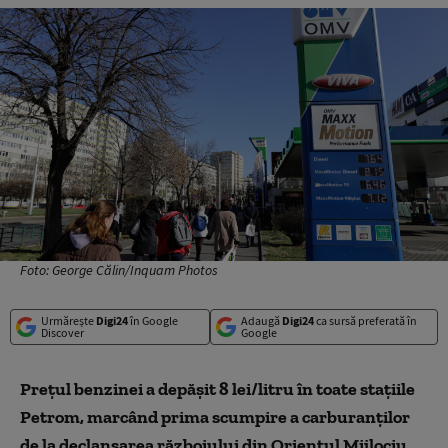
Foto: George Călin/Inquam Photos
Urmărește
Digi24
în Google
Adaugă
Digi24
ca sursă preferată în
Discover
Google
Preţul benzinei a depăşit 8 lei/litru în toate staţiile
Petrom, marcând prima scumpire a carburanţilor
de la declanşarea războiului din Orientul Mijlociu,