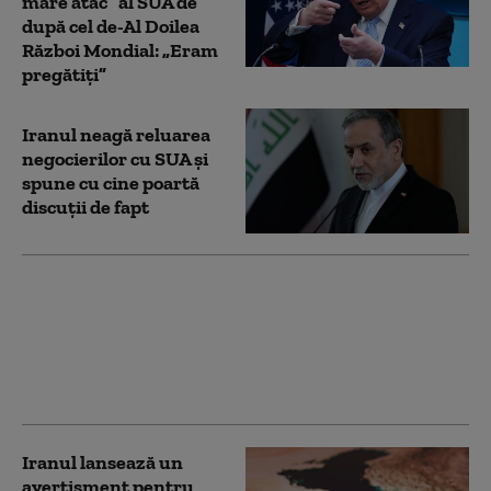
mare atac” al SUA de
după cel de-Al Doilea
Război Mondial: „Eram
pregătiți”
Iranul neagă reluarea
negocierilor cu SUA și
spune cu cine poartă
discuții de fapt
Iranul face presiuni
asupra europenilor să
nu permită utilizarea
bazelor din ţările lor în
operaţiunile SUA
Iranul lansează un
avertisment pentru