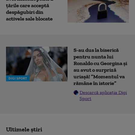
țările care acceptă
despăgubiri din
activele sale blocate
S-au dus la biserică
pentru nunta lui
Ronaldo cu Georgina și
au avut o surpriză
uriașă! ”Momentul va
DIGI SPORT
rămâne în istorie”
Descarcă aplicația Digi
Sport
Ultimele știri