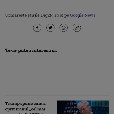
Urmărește știrile Digi24.ro și pe
Google News
Te-ar putea interesa și:
Iranul pune o condiție
Statelor Unite pentru
deblocarea Strâmtorii
Ormuz
Trump spune cum a
oprit Iranul „cel mai