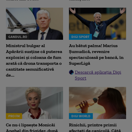
GANDUL.RO
DIGI SPORT
Ministrul bulgar al
Au bătut palma! Marius
Apărării susține că puterea
Șumudică, revenire
exploziei și coloana de fum
spectaculoasă pe bancă, în
arată că drona transporta o
SuperLigă
cantitate semnificativă
Descarcă aplicația Digi
de...
Sport
PRO FM
DIGI WORLD
Ce nu-i lipsește Monicăi
Rinichii, printre primii
Anghel din frigider, după
afectați de caniculă. Câtă