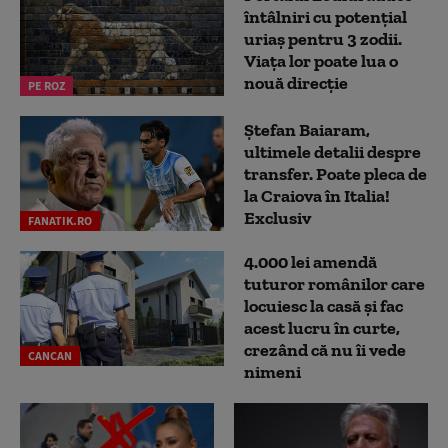
întâlniri cu potențial
uriaș pentru 3 zodii.
Viața lor poate lua o
nouă direcție
PE ROZ
Ștefan Baiaram,
ultimele detalii despre
transfer. Poate pleca de
la Craiova în Italia!
Exclusiv
FANATIK.RO
4.000 lei amendă
tuturor românilor care
locuiesc la casă și fac
acest lucru în curte,
crezând că nu îi vede
CANCAN
nimeni