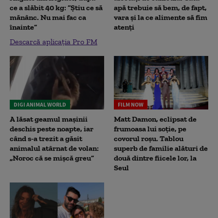
ce a slăbit 40 kg: “Știu ce să
apă trebuie să bem, de fapt,
mănânc. Nu mai fac ca
vara și la ce alimente să fim
înainte”
atenți
Descarcă aplicația Pro FM
DIGI ANIMAL WORLD
FILM NOW
A lăsat geamul mașinii
Matt Damon, eclipsat de
deschis peste noapte, iar
frumoasa lui soție, pe
când s-a trezit a găsit
covorul roșu. Tablou
animalul atârnat de volan:
superb de familie alături de
„Noroc că se mișcă greu”
două dintre fiicele lor, la
Seul