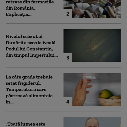
retrase din farmaciile
din România.
2
Explicația...
Nivelul scăzut al
Dunării a scos la iveală
Podul lui Constantin,
din timpul Imperiului...
3
La câte grade trebuie
setat frigiderul.
Temperatura care
păstrează alimentele
4
în...
„Toată lumea este