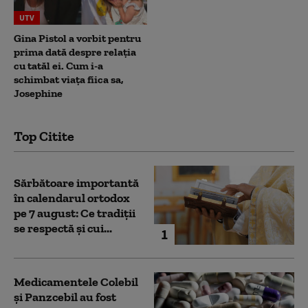
UTV
Gina Pistol a vorbit pentru
prima dată despre relația
cu tatăl ei. Cum i-a
schimbat viața fiica sa,
Josephine
Top Citite
Sărbătoare importantă
în calendarul ortodox
pe 7 august: Ce tradiții
se respectă și cui...
1
Medicamentele Colebil
și Panzcebil au fost