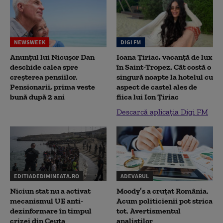
NEWSWEEK
DIGI FM
Anunțul lui Nicușor Dan
Ioana Țiriac, vacanță de lux
deschide calea spre
în Saint-Tropez. Cât costă o
creșterea pensiilor.
singură noapte la hotelul cu
Pensionarii, prima veste
aspect de castel ales de
bună după 2 ani
fiica lui Ion Țiriac
Descarcă aplicația Digi FM
EDITIADEDIMINEATA.RO
ADEVARUL
Niciun stat nu a activat
Moody’s a cruțat România.
mecanismul UE anti-
Acum politicienii pot strica
dezinformare în timpul
tot. Avertismentul
crizei din Ceuta
analiștilor