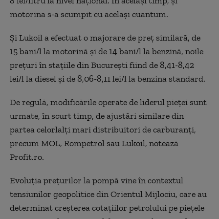
8 lei/litru la nivel naţional. În acelaşi timp, şi
motorina s-a scumpit cu acelaşi cuantum.
Şi Lukoil a efectuat o majorare de preţ similară, de
15 bani/l la motorină şi de 14 bani/l la benzină, noile
preţuri în staţiile din Bucureşti fiind de 8,41-8,42
lei/l la diesel şi de 8,06-8,11 lei/l la benzina standard.
De regulă, modificările operate de liderul pieţei sunt
urmate, în scurt timp, de ajustări similare din
partea celorlalţi mari distribuitori de carburanţi,
precum MOL, Rompetrol sau Lukoil, notează
Profit.ro.
Evoluţia preţurilor la pompă vine în contextul
tensiunilor geopolitice din Orientul Mijlociu, care au
determinat creşterea cotaţiilor petrolului pe pieţele