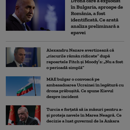
Drona care a explodat
în Bulgaria, aproape de
România, a fost
identificată. Ce arată
analiza preliminară a
epavei
Alexandru Nazare avertizează că
„riscurile rămân ridicate” după
rapoartele Fitch și Moody’s: „Nu a fost
o perioadă simplă”
MAE bulgar o convoacă pe
ambasadoarea Ucrainei în legătură cu
drona prăbuşită. Ce spune Kievul
despre incident
Turcia e forțată să ia măsuri pentru a-
și proteja navele în Marea Neagră. Ce
decizie a luat guvernul de la Ankara