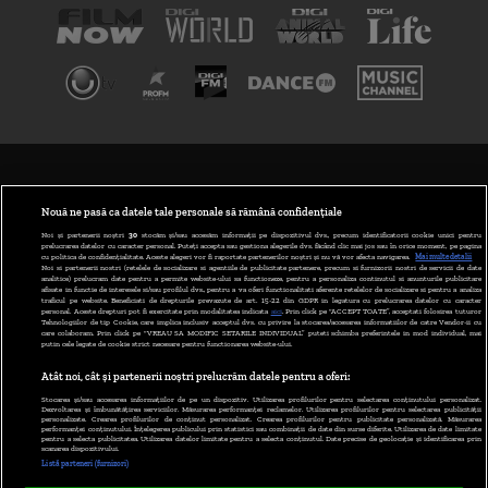
TERMENI ȘI CONDIȚII
POLITICA DE CONFIDENȚIALITATE
Nouă ne pasă ca datele tale personale să rămână confidențiale
Noi și partenerii noștri
30
stocăm și/sau accesăm informații pe dispozitivul dvs., precum identificatorii cookie unici pentru
prelucrarea datelor cu caracter personal. Puteți accepta sau gestiona alegerile dvs. făcând clic mai jos sau în orice moment, pe pagina
ABONARE DIGI TV
cu politica de confidențialitate. Aceste alegeri vor fi raportate partenerilor noștri și nu vă vor afecta navigarea.
Mai multe detalii
Noi si partenerii nostri (retelele de socializare si agentiile de publicitate partenere, precum si furnizorii nostri de servicii de date
analitice) prelucram date pentru a permite website-ului sa functioneze, pentru a personaliza continutul si anunturile publicitare
GESTIONAȚI PREFERINȚELE
afisate in functie de interesele si/sau profilul dvs., pentru a va oferi functionalitati aferente retelelor de socializare si pentru a analiza
traficul pe website. Beneficiati de drepturile prevazute de art. 15-22 din GDPR in legatura cu prelucrarea datelor cu caracter
personal. Aceste drepturi pot fi exercitate prin modalitatea indicata
aici
. Prin click pe “ACCEPT TOATE”, acceptati folosirea tuturor
CODUL DIGI24
Tehnologiilor de tip Cookie, care implica inclusiv acceptul dvs. cu privire la stocarea/accesarea informatiilor de catre Vendor-ii cu
care colaboram. Prin click pe “VREAU SA MODIFIC SETARILE INDIVIDUAL” puteti schimba preferintele in mod individual, mai
putin cele legate de cookie strict necesare pentru functionarea website-ului.
CAMERE WEB
Atât noi, cât și partenerii noștri prelucrăm datele pentru a oferi:
CONTACT/INFO
Stocarea și/sau accesarea informațiilor de pe un dispozitiv. Utilizarea profilurilor pentru selectarea conținutului personalizat.
Dezvoltarea și îmbunătățirea serviciilor. Măsurarea performanței reclamelor. Utilizarea profilurilor pentru selectarea publicității
personalizate. Crearea profilurilor de conținut personalizat. Crearea profilurilor pentru publicitate personalizată. Măsurarea
performanței conținutului. Înțelegerea publicului prin statistici sau combinații de date din surse diferite. Utilizarea de date limitate
pentru a selecta publicitatea. Utilizarea datelor limitate pentru a selecta conținutul. Date precise de geolocație și identificarea prin
VERSIUNE DESKTOP
scanarea dispozitivului.
Listă parteneri (furnizori)