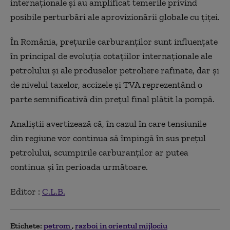
internaţionale şi au amplificat temerile privind
posibile perturbări ale aprovizionării globale cu ţiţei.
În România, preţurile carburanţilor sunt influenţate
în principal de evoluţia cotaţiilor internaţionale ale
petrolului şi ale produselor petroliere rafinate, dar şi
de nivelul taxelor, accizele şi TVA reprezentând o
parte semnificativă din preţul final plătit la pompă.
Analiştii avertizează că, în cazul în care tensiunile
din regiune vor continua să împingă în sus preţul
petrolului, scumpirile carburanţilor ar putea
continua şi în perioada următoare.
Editor :
C.L.B.
Etichete:
petrom
razboi in orientul mijlociu