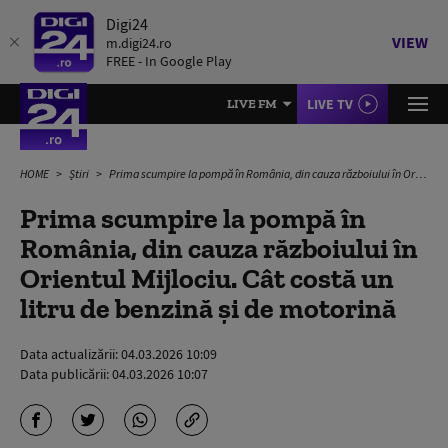
Digi24
VIEW
m.digi24.ro
FREE - In Google Play
LIVE TV
LIVE FM
HOME
Știri
Prima scumpire la pompă în România, din cauza războiului în Orientul Mijlociu. Cât costă un litru de benzină și de motorină
Prima scumpire la pompă în
România, din cauza războiului în
Orientul Mijlociu. Cât costă un
litru de benzină și de motorină
Data actualizării:
04.03.2026 10:09
Data publicării:
04.03.2026 10:07