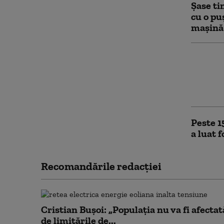
Şase ti
cu o pu
maşină 
Un euro
prezide
operaţi
vizat
Peste 1
a luat 
Recomandările redacţiei
Cristian Bușoi: „Populația nu va fi afectat
de limitările de...