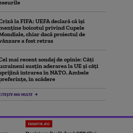
eseurile
Criză la FIFA: UEFA declară că îşi
menţine boicotul privind Cupele
Mondiale, chiar dacă proiectul de
vânzare a fost retras
Cel mai recent sondaj de opinie: Câți
ucraineni susțin aderarea la UE și câți
sprijină intrarea în NATO. Ambele
preferințe, în scădere
CITEȘTE MAI MULTE
FANATIK.RO