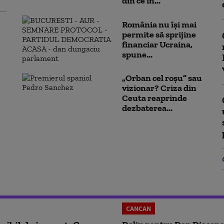
din ce în...
România nu își mai
permite să sprijine
financiar Ucraina,
spune...
„Orban cel roșu” sau
vizionar? Criza din
Ceuta reaprinde
dezbaterea...
CANCAN