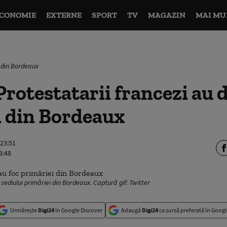
CONOMIE
EXTERNE
SPORT
TV
MAGAZIN
MAI MU
i din Bordeaux
rotestatarii francezi au d
i din Bordeaux
 23:51
3:48
 sediului primăriei din Bordeaux. Captură gif: Twitter
Urmărește
Digi24
în Google Discover
Adaugă
Digi24
ca sursă preferată în Googl