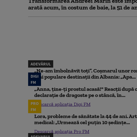
Transformarea Andreei Marin este impo
arată acum, în costum de baie, la 51 de a
ADEVĂRUL
„Ne-am îmbolnăvit toți”. Coșmarul unor ro
DIGI
mai populare destinații din Albania: „Apa...
FM
„Anna, ţine-ţi prostul acasă!" Reacţii după 
declaraţie de dragoste pe o stâncă, în...
PRO
Descarcă aplicația Digi FM
FM
Lora, probleme de sănătate la 44 de ani. Art
medical: „Urmează cel puțin 10 ședințe...
Descarcă aplicația Pro FM
ADEVARUL