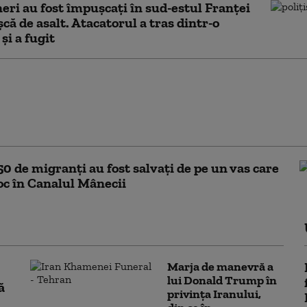
neri au fost împuşcați în sud-estul Franţei
șcă de asalt. Atacatorul a tras dintr-o
și a fugit
deputat francez, posibil candidat la
nțialele din 2027, denunţă o
une rusă de „destabilizare” care l-a
50 de migranţi au fost salvați de pe un vas care
foc în Canalul Mânecii
Marja de manevră a
lui Donald Trump în
ă
privința Iranului,