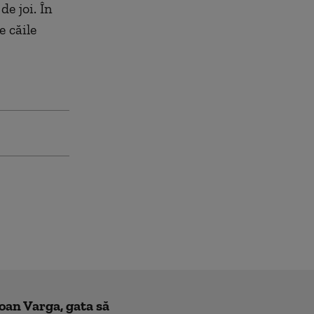
de joi. În
e căile
Ioan Varga, gata să