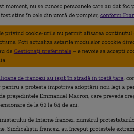
st moment, nu se cunosc persoanele care au dat foc p
a fost stins în cele din umră de pompier,
conform Fran
ale privind cookie-urile nu permit afisarea continutul
ctiune. Poti actualiza setarile modulelor coookie dire
au de
Gestionați preferințele
– e nevoie sa accepti co
ia
lioane de francezi au ieșit în stradă în toată țara
, c
 pentru a protesta împotriva adoptării noii legi a pen
de președintele Emmanuel Macron, care prevede cre
ensionare de la 62 la 64 de ani.
isterului de Interne francez, numărul protestatarilo
ne. Sindicaliștii francezi au început protestele extre