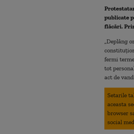
Protestatar
publicate p
flăcări. Pr
„Deplâng or
constituțio
fermi terme
tot persona
act de vand
Setarile t
aceasta se
browser s
social med