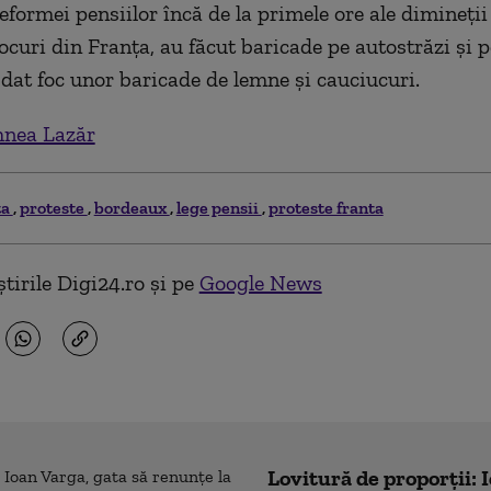
formei pensiilor încă de la primele ore ale dimineții 
ocuri din Franța, au făcut baricade pe autostrăzi și p
u dat foc unor baricade de lemne și cauciucuri.
nea Lazăr
ta
proteste
bordeaux
lege pensii
proteste franta
tirile Digi24.ro și pe
Google News
Lovitură de proporții: 