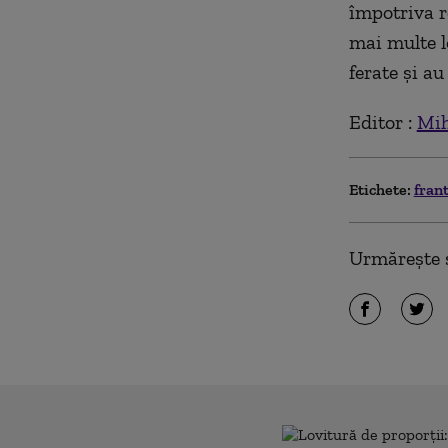
împotriva re
mai multe l
ferate și a
Editor :
Mih
Etichete:
fran
Urmărește ș