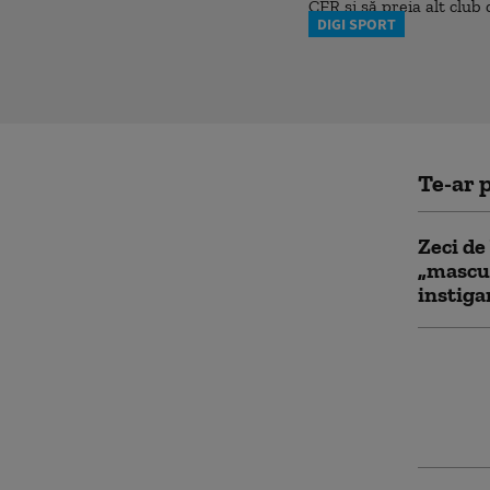
DIGI SPORT
Te-ar p
Zeci de
„mascul
instiga
Incendi
podgori
Producă
de fum”