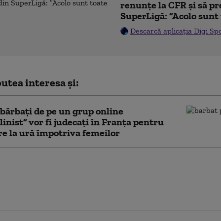
renunțe la CFR și să pre
SuperLigă: ”Acolo sunt 
Descarcă aplicația Digi Sp
utea interesa și:
 bărbați de pe un grup online
inist” vor fi judecați în Franța pentru
re la ură împotriva femeilor
ile amenință
ile Franței.
torii se tem de „gustul
 al recoltei din 2026