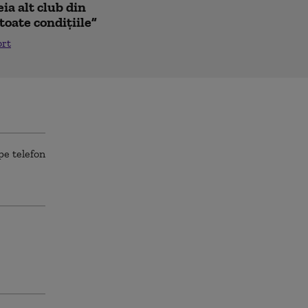
ia alt club din
toate condițiile”
ort