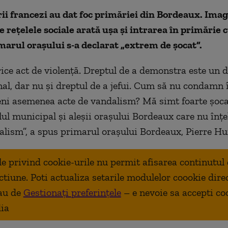
ii francezi au dat foc primăriei din Bordeaux. Imag
e rețelele sociale arată ușa și intrarea în primărie 
imarul orașului s-a declarat „extrem de șocat”.
ice act de violență. Dreptul de a demonstra este un 
nal, dar nu și dreptul de a jefui. Cum să nu condamn 
ni asemenea acte de vandalism? Mă simt foarte șocat,
lul municipal și aleșii orașului Bordeaux care nu înțe
alism”, a spus primarul orașului Bordeaux, Pierre Hu
ale privind cookie-urile nu permit afisarea continutul
ctiune. Poti actualiza setarile modulelor coookie dire
au de
Gestionați preferințele
– e nevoie sa accepti co
ia