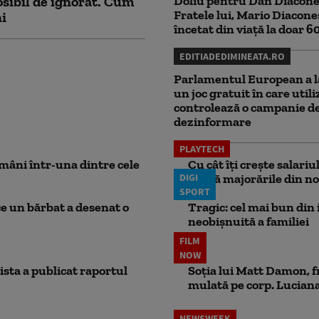
sibil de ignorat. Cum
Doliu pentru Dan Diacone
Fratele lui, Mario Diacone
ni
încetat din viață la doar 6
EDITIADEDIMINEATA.RO
Parlamentul European a l
un joc gratuit în care utili
controlează o campanie d
dezinformare
PLAYTECH
mâni într-una dintre cele
Cu cât îți crește salari
DIGI
aplică majorările din no
SPORT
ce un bărbat a desenat o
Tragic: cel mai bun din i
neobișnuită a familiei
FILM
NOW
ista a publicat raportul
Soția lui Matt Damon, f
mulată pe corp. Luciana 
NEWSWEEK