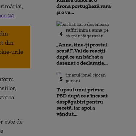
Rusia a doborât o
rimăriei,
dronă portugheză rară
și o va...
ce 24
.
 din
4
ct din
„Anna, ţine-ţi prostul
acasă!”. Val de reacții
okie-urile
după ce un bărbat a
desenat o declarație...
5
onform
siilor,
Tupeul unui primar
PSD după ce a încasat
șterea
despăgubiri pentru
secetă, iar apoi a
vândut...
r este de
me