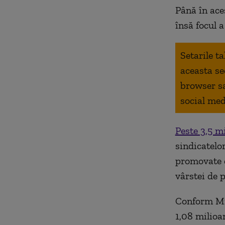
Până în ace
însă focul 
Setarile t
aceasta se
browser s
social med
Peste 3,5 mi
sindicatelor
promovate 
vârstei de p
Conform Min
1,08 milioa