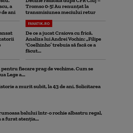
scu.
Decizie radicală după CFR Cluj –
scu, a
Tromso 0-5! Au renunțat la
0 de ani
transmisiunea meciului retur
FANATIK.RO
ansat
De ce a jucat Craiova cu frică.
zatorii
Analiza lui Andrei Vochin: „Filipe
e
‘Coelhinho’ trebuia să facă ce a
făcut...
ul pentru fiecare prag de vechime. Cum se
ua Lege a...
storie a murit subit, la 43 de ani. Solicitarea
rumoasa balului într-o rochie albastru regal,
a furat atenția...