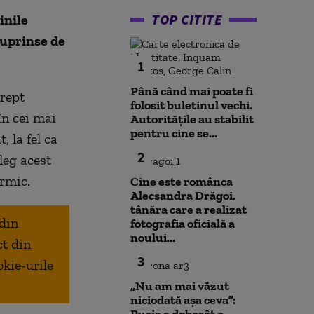
TOP CITITE
inile
cuprinse de
1
Până când mai poate fi
drept
folosit buletinul vechi.
în cei mai
Autoritățile au stabilit
pentru cine se...
 la fel ca
2
leg acest
rmic.
Cine este românca
Alecsandra Drăgoi,
tânăra care a realizat
 din
fotografia oficială a
noului...
ct din
3
okie-urile
„Nu am mai văzut
niciodată așa ceva”: