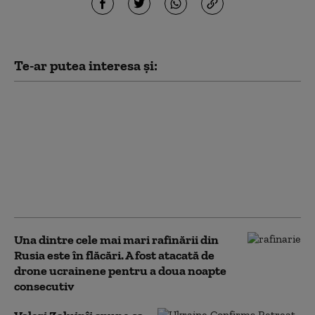
Te-ar putea interesa și:
Cel mai recent sondaj
de opinie: Câți
ucraineni susțin
aderarea la UE și câți
sprijină intrarea în
NATO. Ambele
preferințe, în scădere
Una dintre cele mai mari rafinării din
Rusia este în flăcări. A fost atacată de
drone ucrainene pentru a doua noapte
consecutiv