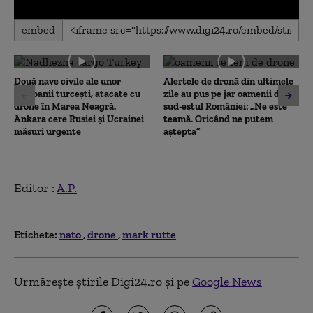
0
embed
seconds
of
0
seconds
Două nave civile ale unor
Alertele de dronă din ultimele
companii turcești, atacate cu
zile au pus pe jar oamenii din
drone în Marea Neagră.
sud-estul României: „Ne este
Ankara cere Rusiei și Ucrainei
teamă. Oricând ne putem
măsuri urgente
aștepta”
Editor :
A.P.
Etichete:
nato
drone
mark rutte
Urmărește știrile Digi24.ro și pe
Google News