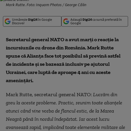
Mark Rutte. Foto: Inquam Photos / George Călin
Urmărește
Digi24
în Google
Adaugă
Digi24
ca sursă preferată în
Discover
Google
Secretarul general NATO a avut marți o reacție la
incursiunile cu drone din România. Mark Rutte
spune că Alianța face tot posibilul să prevină astfel
de incidente și se bazează inclusiv pe ajutorul
Ucrainei, care luptă de aproape 4 ani cu aceste
amenințări.
Mark Rutte, secretarul general NATO:
Lucrăm din
greu la aceste probleme. Practic, reunim toate alianțele
atunci când vine vorba de flancul estic, de la Marea
Neagră până în nordul îndepărtat. Iar acest lucru
avansează rapid, implicând toate elementele militare ale