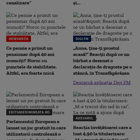
canalizare”
și...
NEWSWEEK
DIGI FM
Ce pensie a primit un
„Anna, ţine-ţi prostul
pensionar după 40 ani
acasă!" Reacţii după ce un
munciți? Noroc cu
bărbat a desenat o
punctele de stabilitate.
declaraţie de dragoste pe o
Altfel, era foarte mică
stâncă, în Transfăgărăşan
Descarcă aplicația Digi FM
EDITIADEDIMINEATA.RO
ADEVARUL
Parlamentul European a
Reacția învățătoarei care a
lansat un joc gratuit în care
luat 4,90 la titularizare:
utilizatorii controlează o
„M-a trecut din iad în rai”.