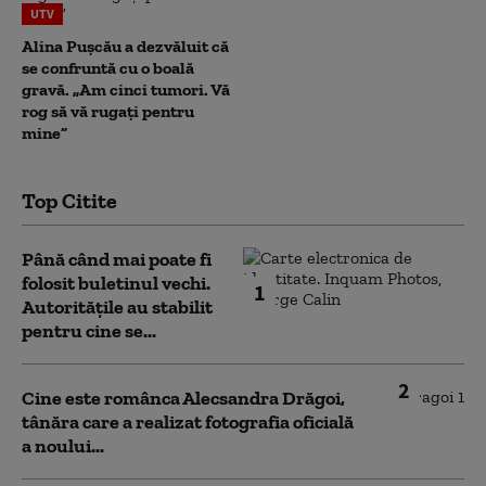
UTV
Alina Pușcău a dezvăluit că
se confruntă cu o boală
gravă. „Am cinci tumori. Vă
rog să vă rugați pentru
mine”
Top Citite
Până când mai poate fi
folosit buletinul vechi.
1
Autoritățile au stabilit
pentru cine se...
2
Cine este românca Alecsandra Drăgoi,
tânăra care a realizat fotografia oficială
a noului...