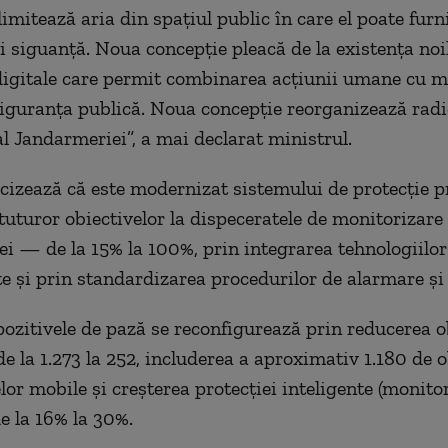
 limitează aria din spaţiul public în care el poate furn
i siguanţă. Noua concepţie pleacă de la existenţa noi
digitale care permit combinarea acţiunii umane cu mi
siguranţa publică. Noua concepţie reorganizează rad
al Jandarmeriei”, a mai declarat ministrul.
cizează că este modernizat sistemului de protecţie p
tuturor obiectivelor la dispeceratele de monitorizare 
i — de la 15% la 100%, prin integrarea tehnologiilo
te şi prin standardizarea procedurilor de alarmare şi 
spozitivele de pază se reconfigurează prin reducerea o
de la 1.273 la 252, includerea a aproximativ 1.180 de o
lor mobile şi creşterea protecţiei inteligente (monito
de la 16% la 30%.