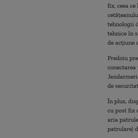
fix, ceea ce
cetăţeanulu
tehnologii 
tehnice în 
de acţiune 
Predoiu pre
conectarea 
Jandarmerie
de securita
În plus, di
cu post fix 
aria patrule
patrulare) 