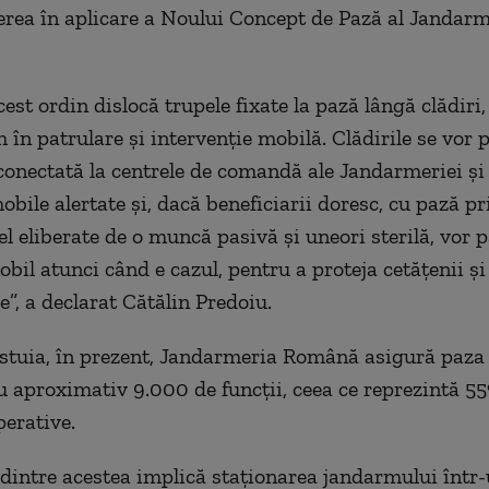
rea în aplicare a Noului Concept de Pază al Jandarm
cest ordin dislocă trupele fixate la pază lângă clădiri,
în patrulare şi intervenţie mobilă. Clădirile se vor 
conectată la centrele de comandă ale Jandarmeriei şi
obile alertate şi, dacă beneficiarii doresc, cu pază pr
el eliberate de o muncă pasivă şi uneori sterilă, vor p
bil atunci când e cazul, pentru a proteja cetăţenii şi
e”, a declarat Cătălin Predoiu.
estuia, în prezent, Jandarmeria Română asigură paza 
cu aproximativ 9.000 de funcţii, ceea ce reprezintă 5
perative.
dintre acestea implică staţionarea jandarmului într