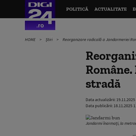
POLITICĂ
ACTUALITATE
E
HOME
Știri
Reorganizare radicală a Jandarmeriei Româ
Reorganiz
Române. P
stradă
Data actualizării:
19.11.2025
Data publicării:
18.11.2025 1
Jandarmi înarmați, la metr