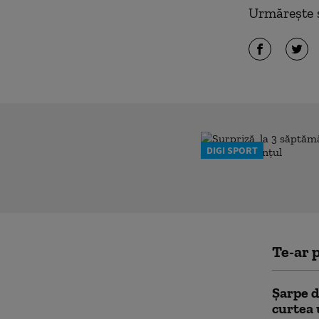
Urmărește ș
DIGI SPORT
Te-ar p
Șarpe d
curtea 