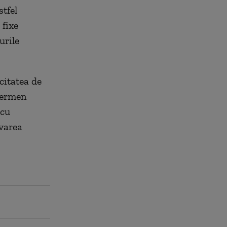
stfel
 fixe
urile
citatea de
 termen
 cu
ivarea