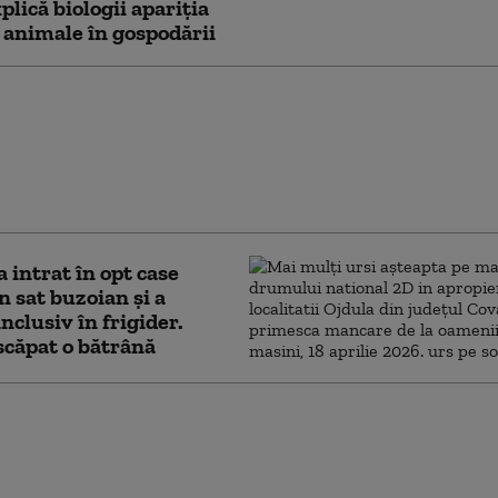
lică biologii apariția
 animale în gospodării
at a trecut
herit pe sub poarta
ui Central după fier
Intrarea, păzită de
nul 8 al Jandarmeriei
a intrat în opt case
n sat buzoian și a
nclusiv în frigider.
căpat o bătrână
a fost semnalat în
 Rimetea, una dintre
 vizitate localități din
utoritățile au emis RO-