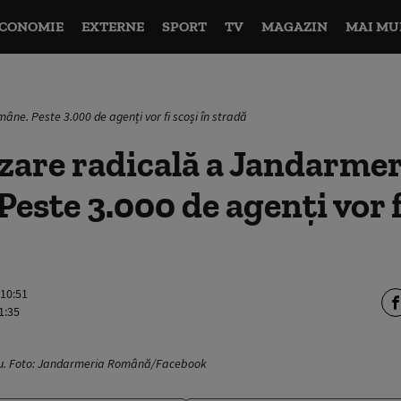
CONOMIE
EXTERNE
SPORT
TV
MAGAZIN
MAI MU
ne. Peste 3.000 de agenți vor fi scoși în stradă
are radicală a Jandarmer
este 3.000 de agenți vor f
 10:51
1:35
ou. Foto: Jandarmeria Română/Facebook