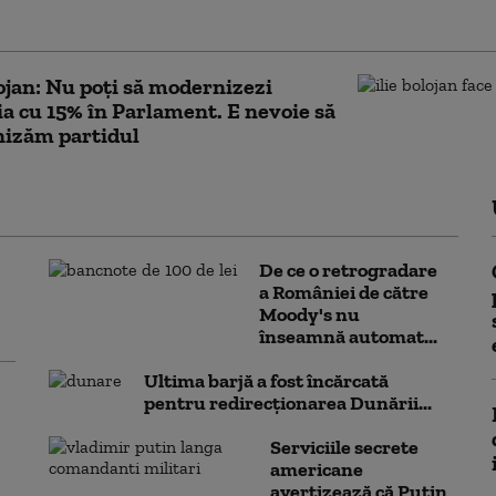
lojan: Nu poţi să modernizezi
 cu 15% în Parlament. E nevoie să
nizăm partidul
De ce o retrogradare
a României de către
Moody's nu
înseamnă automat...
Ultima barjă a fost încărcată
pentru redirecționarea Dunării...
Serviciile secrete
americane
avertizează că Putin