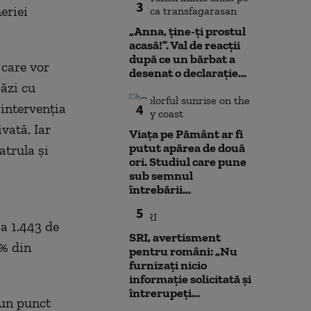
3
eriei
„Anna, ţine-ţi prostul
acasă!”. Val de reacții
după ce un bărbat a
 care vor
desenat o declarație...
păzi cu
 intervenţia
4
ivată. Iar
Viața pe Pământ ar fi
putut apărea de două
atrula şi
ori. Studiul care pune
sub semnul
întrebării...
5
a 1.443 de
SRI, avertisment
5% din
pentru români: „Nu
furnizați nicio
informație solicitată și
întrerupeți...
-un punct