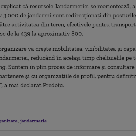
 explicat că resursele Jandarmeriei se reorientează, a
 3.000 de jandarmi sunt redirecţionaţi din posturile
ătre activitatea din teren, efectivele pentru transport
esc de la 439 la aproximativ 800.
rganizare va creşte mobilitatea, vizibilitatea şi capa
andarmeriei, reducând în acelaşi timp cheltuielile pe
ng. Suntem în plin proces de informare şi consultare
 partenere şi cu organizaţiile de profil, pentru definit
”, a mai declarat Predoiu.
.
ganizare
jandarmerie