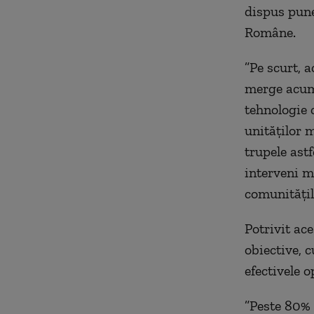
dispus pune
Române.
”Pe scurt, a
merge acum 
tehnologie 
unităţilor m
trupele astf
interveni mo
comunităţil
Potrivit ac
obiective, 
efectivele o
”Peste 80% 