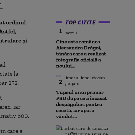
e
TOP CITITE
at ordinul
1
Astfel,
atrulare şi
Cine este românca
Alecsandra Drăgoi,
tânăra care a realizat
fotografia oficială a
al.
noului...
ctate la
2
oar 252.
Tupeul unui primar
t
PSD după ce a încasat
despăgubiri pentru
eren, iar
secetă, iar apoi a
ximativ 800.
vândut...
in care a