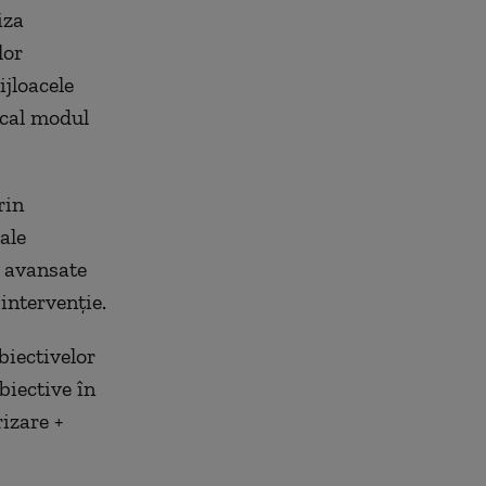
iza
lor
jloacele
ical modul
rin
ale
r avansate
intervenţie.
biectivelor
biective în
rizare +