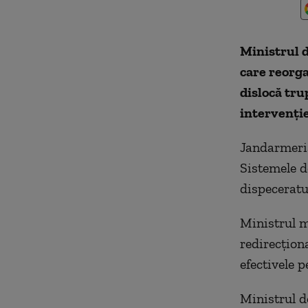
Ministrul d
care reorga
dislocă tru
intervenţi
Jandarmeria
Sistemele d
dispeceratu
Ministrul m
redirecţiona
efectivele 
Ministrul d