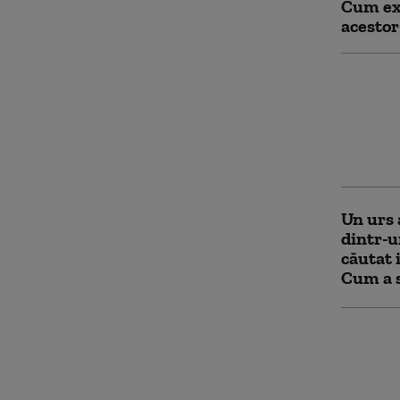
Cum exp
acestor
Un bărb
nesting
Arestul
vechi. 
Batalio
Un urs 
dintr-u
căutat i
Cum a s
Un urs 
comuna
cele mai
Alba. A