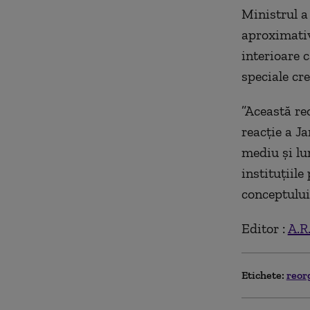
Ministrul a
aproximativ
interioare c
speciale cr
”Această reo
reacţie a J
mediu şi lu
instituţiile
conceptului
Editor :
A.R
Etichete:
reor