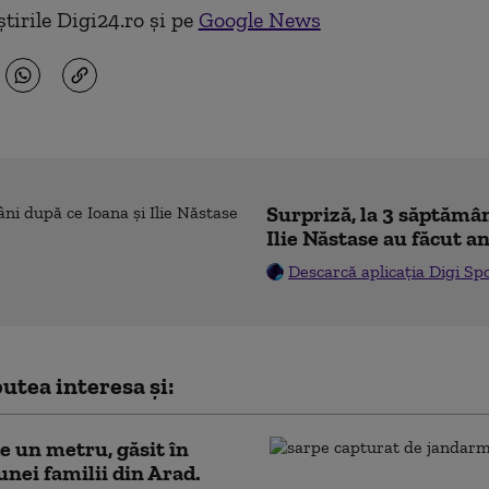
tirile Digi24.ro și pe
Google News
Surpriză, la 3 săptămân
Ilie Năstase au făcut a
Descarcă aplicația Digi Sp
utea interesa și:
e un metru, găsit în
unei familii din Arad.