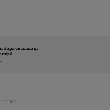
i după ce Ioana și
nunțul
ort