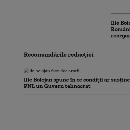
ALERT
Ilie Bo
România
reorga
Recomandările redacţiei
Ilie Bolojan spune în ce condiții ar susține
PNL un Guvern tehnocrat