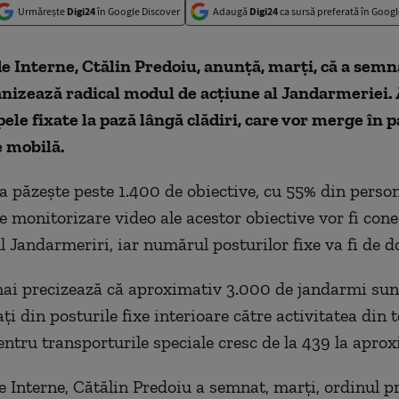
Urmărește
Digi24
în Google Discover
Adaugă
Digi24
ca sursă preferată în Googl
e Interne, Ctălin Predoiu, anunţă, marţi, că a semn
nizează radical modul de acţiune al Jandarmeriei. 
pele fixate la pază lângă clădiri, care vor merge în p
e mobilă.
 păzeşte peste 1.400 de obiective, cu 55% din person
e monitorizare video ale acestor obiective vor fi cone
l Jandarmeriri, iar numărul posturilor fixe va fi de d
ai precizează că aproximativ 3.000 de jandarmi sun
ţi din posturile fixe interioare către activitatea din t
pentru transporturile speciale cresc de la 439 la apro
e Interne, Cătălin Predoiu a semnat, marţi, ordinul pr