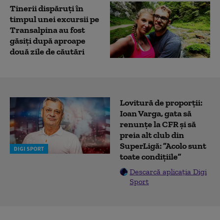
Tinerii dispăruți în
timpul unei excursii pe
Transalpina au fost
găsiți după aproape
două zile de căutări
Lovitură de proporții:
Ioan Varga, gata să
renunțe la CFR și să
preia alt club din
SuperLigă: ”Acolo sunt
DIGI SPORT
toate condițiile”
Descarcă aplicația Digi
Sport