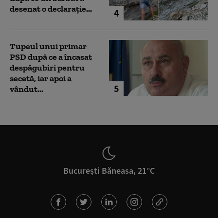
desenat o declarație...
4
Tupeul unui primar
PSD după ce a încasat
despăgubiri pentru
secetă, iar apoi a
5
vândut...
București Băneasa, 21°C