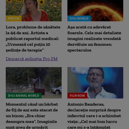
PRO FM
DIGI WORLD
Lora, probleme de sănătate
Așa arată cu adevărat
la 44 de ani. Artista a
Soarele. Cele mai detaliate
publicat raportul medical:
imagini realizate vreodată
„Urmează cel puțin 10
dezvăluie un fenomen
ședințe de terapie”
spectaculos
Descarcă aplicația Pro FM
DIGI ANIMAL WORLD
FILM NOW
Momentul când un bărbat
Antonio Banderas,
de 65 de ani este atacat de
declarație surpriză despre
un bizon: „Era chiar
infarctul care i-a schimbat
deasupra mea”. Imaginile
viața: „Cel mai bun lucru
sunt greu de urmărit
care mi s-a întâmplat