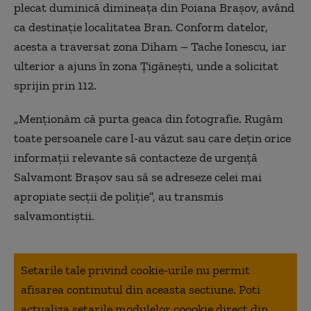
plecat duminică dimineaţa din Poiana Braşov, având
ca destinaţie localitatea Bran. Conform datelor,
acesta a traversat zona Diham – Tache Ionescu, iar
ulterior a ajuns în zona Ţigăneşti, unde a solicitat
sprijin prin 112.
„Menţionăm că purta geaca din fotografie. Rugăm
toate persoanele care l-au văzut sau care deţin orice
informaţii relevante să contacteze de urgenţă
Salvamont Braşov sau să se adreseze celei mai
apropiate secţii de poliţie”, au transmis
salvamontiştii.
Setarile tale privind cookie-urile nu permit
afisarea continutul din aceasta sectiune. Poti
actualiza setarile modulelor coookie direct din