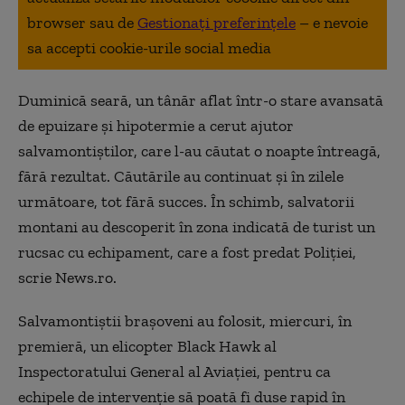
browser sau de
Gestionați preferințele
– e nevoie
sa accepti cookie-urile social media
Duminică seară, un tânăr aflat într-o stare avansată
de epuizare şi hipotermie a cerut ajutor
salvamontiştilor, care l-au căutat o noapte întreagă,
fără rezultat. Căutările au continuat şi în zilele
următoare, tot fără succes. În schimb, salvatorii
montani au descoperit în zona indicată de turist un
rucsac cu echipament, care a fost predat Poliţiei,
scrie News.ro.
Salvamontiştii braşoveni au folosit, miercuri, în
premieră, un elicopter Black Hawk al
Inspectoratului General al Aviaţiei, pentru ca
echipele de intervenţie să poată fi duse rapid în