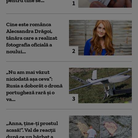
pentru cine se...
1
Cine este românca
Alecsandra Drăgoi,
tânăra care a realizat
fotografia oficială a
2
noului...
„Nu am mai văzut
niciodată așa ceva”:
Rusia a doborât o dronă
portugheză rară și o
3
va...
„Anna, ţine-ţi prostul
acasă!”. Val de reacții
după ce un bărbat a