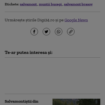
Etichete:
salvamont
muntii bucegi
salvamont brasov
Urmărește știrile Digi24.ro și pe
Google News
Te-ar putea interesa și:
Cu trotinetele pe
munte. Doi turiști au
fost surprinși urcând
pe platoul Bucegi cu
vehiculele pe două roți
Salvamontiştii din