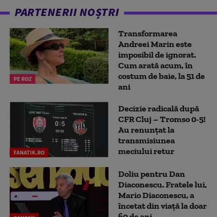
PARTENERII NOȘTRI
Transformarea
Andreei Marin este
imposibil de ignorat.
Cum arată acum, în
costum de baie, la 51 de
PE ROZ
ani
Decizie radicală după
CFR Cluj – Tromso 0-5!
Au renunțat la
transmisiunea
meciului retur
FANATIK.RO
Doliu pentru Dan
Diaconescu. Fratele lui,
Mario Diaconescu, a
încetat din viață la doar
60 de ani