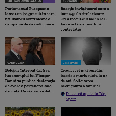
EDITIADEDIMINEATA.RO
ADEVARUL
Parlamentul European a
Reacția învățătoarei care a
lansat un joc gratuit în care
luat 4,90 la titularizare:
utilizatorii controlează o
„M-a trecut din iad în rai”.
campanie de dezinformare
La ce notă a ajuns după
contestație
GANDUL.RO
DIGI SPORT
Bolojan, întrebat dacă va
Tragic: cel mai bun din
lua exemplul lui Nicușor
istorie a murit subit, la 43
Dan și va publica declarația
de ani. Solicitarea
de avere a partenerei sale
neobișnuită a familiei
de viață. Ce răspuns a dat...
Descarcă aplicația Digi
Sport