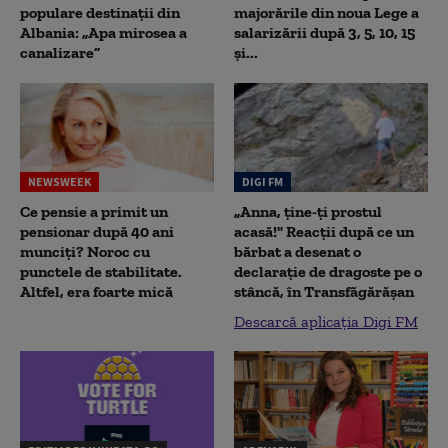
populare destinații din
majorările din noua Lege a
Albania: „Apa mirosea a
salarizării după 3, 5, 10, 15
canalizare”
și...
NEWSWEEK
DIGI FM
Ce pensie a primit un
„Anna, ţine-ţi prostul
pensionar după 40 ani
acasă!" Reacţii după ce un
munciți? Noroc cu
bărbat a desenat o
punctele de stabilitate.
declaraţie de dragoste pe o
Altfel, era foarte mică
stâncă, în Transfăgărăşan
Descarcă aplicația Digi FM