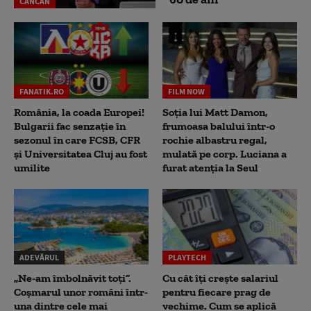
CANCAN
FANATIK.RO
FILM NOW
România, la coada Europei!
Soția lui Matt Damon,
Bulgarii fac senzație în
frumoasa balului într-o
sezonul în care FCSB, CFR
rochie albastru regal,
și Universitatea Cluj au fost
mulată pe corp. Luciana a
umilite
furat atenția la Seul
ADEVĂRUL
PLAYTECH
„Ne-am îmbolnăvit toți”.
Cu cât îți crește salariul
Coșmarul unor români într-
pentru fiecare prag de
una dintre cele mai
vechime. Cum se aplică