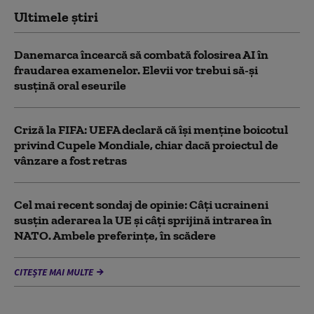
Ultimele știri
Danemarca încearcă să combată folosirea AI în
fraudarea examenelor. Elevii vor trebui să-şi
susţină oral eseurile
Criză la FIFA: UEFA declară că îşi menţine boicotul
privind Cupele Mondiale, chiar dacă proiectul de
vânzare a fost retras
Cel mai recent sondaj de opinie: Câți ucraineni
susțin aderarea la UE și câți sprijină intrarea în
NATO. Ambele preferințe, în scădere
CITEȘTE MAI MULTE