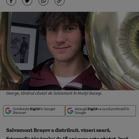
George, tânărul căutat de Salvamont în Munții Bucegi.
Urmărește
Digi24
în Google
Adaugă
Digi24
ca sursă preferată în
Discover
Google
Salvamont Braşov a distribuit, vineri seară,
fotografia tânărului de 18 ani care este căutat, încă