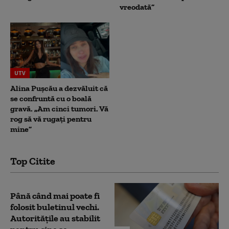
vreodată”
UTV
Alina Pușcău a dezvăluit că
se confruntă cu o boală
gravă. „Am cinci tumori. Vă
rog să vă rugați pentru
mine”
Top Citite
Până când mai poate fi
folosit buletinul vechi.
Autoritățile au stabilit