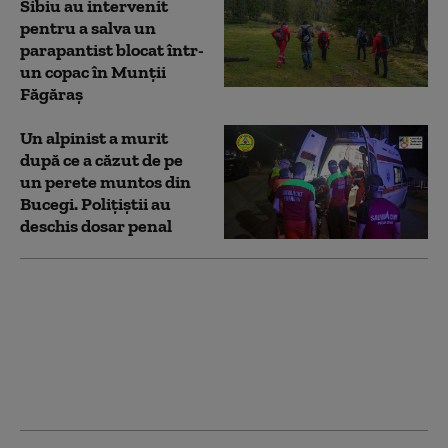
Sibiu au intervenit
pentru a salva un
parapantist blocat într-
un copac în Munţii
Făgăraş
Un alpinist a murit
după ce a căzut de pe
un perete muntos din
Bucegi. Polițiștii au
deschis dosar penal
Escapada la munte în
doi, care a declanșat o
adevărată isterie. Ce
spun acum tinerii dați
dispăruți și căutați
timp de două zile