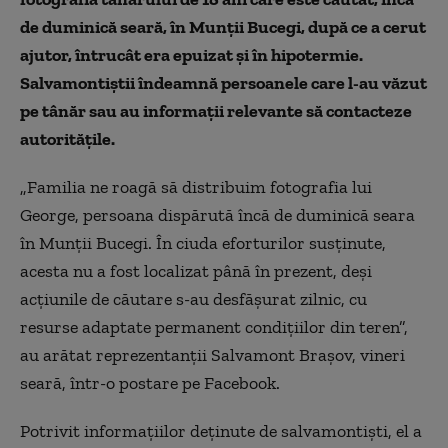
de duminică seară, în Munţii Bucegi, după ce a cerut
ajutor, întrucât era epuizat şi în hipotermie.
Salvamontiştii îndeamnă persoanele care l-au văzut
pe tânăr sau au informaţii relevante să contacteze
autorităţile.
„Familia ne roagă să distribuim fotografia lui
George, persoana dispărută încă de duminică seara
în Munţii Bucegi. În ciuda eforturilor susţinute,
acesta nu a fost localizat până în prezent, deşi
acţiunile de căutare s-au desfăşurat zilnic, cu
resurse adaptate permanent condiţiilor din teren”,
au arătat reprezentanţii Salvamont Braşov, vineri
seară, într-o postare pe Facebook.
Potrivit informaţiilor deţinute de salvamontişti, el a