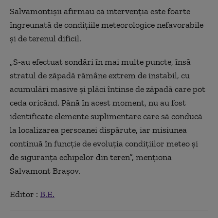
Salvamontişii afirmau că intervenţia este foarte
îngreunată de condiţiile meteorologice nefavorabile
şi de terenul dificil.
„S-au efectuat sondări în mai multe puncte, însă
stratul de zăpadă rămâne extrem de instabil, cu
acumulări masive şi plăci întinse de zăpadă care pot
ceda oricând. Până în acest moment, nu au fost
identificate elemente suplimentare care să conducă
la localizarea persoanei dispărute, iar misiunea
continuă în funcţie de evoluţia condiţiilor meteo şi
de siguranţa echipelor din teren”, menţiona
Salvamont Braşov.
Editor :
B.E.