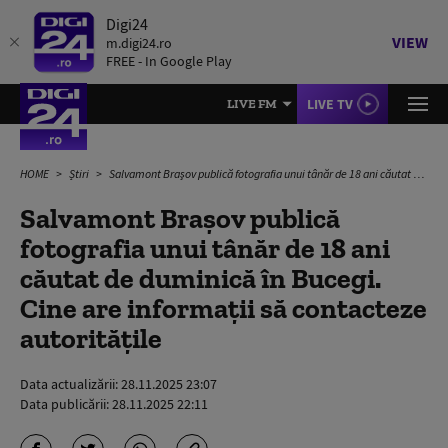
Digi24
VIEW
m.digi24.ro
FREE - In Google Play
LIVE TV
LIVE FM
HOME
Știri
Salvamont Braşov publică fotografia unui tânăr de 18 ani căutat de duminică în Bucegi. Cine are informații să contacteze autoritățile
Salvamont Braşov publică
fotografia unui tânăr de 18 ani
căutat de duminică în Bucegi.
Cine are informații să contacteze
autoritățile
Data actualizării:
28.11.2025 23:07
Data publicării:
28.11.2025 22:11