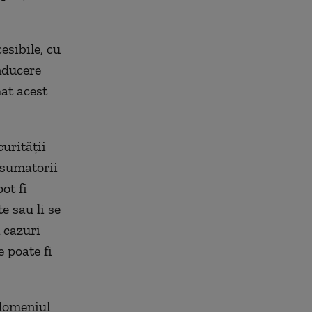
esibile, cu
nducere
at acest
urităţii
nsumatorii
ot fi
e sau li se
n cazuri
e poate fi
 domeniul