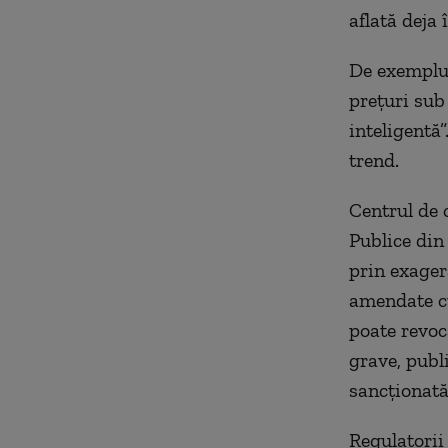
aflată deja 
De exemplu,
preţuri sub
inteligentă
trend.
Centrul de 
Publice din
prin exager
amendate cu 
poate revoca
grave, publi
sancţionată
Regulatorii