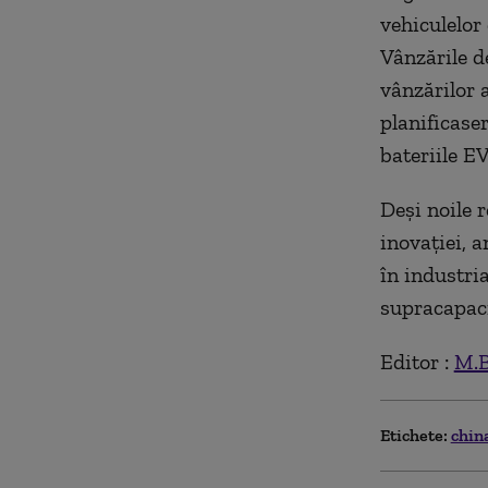
vehiculelor 
Vânzările de
vânzărilor 
planificaser
bateriile EV
Deşi noile r
inovaţiei, a
în industri
supracapaci
Editor :
M.B
Etichete:
chin