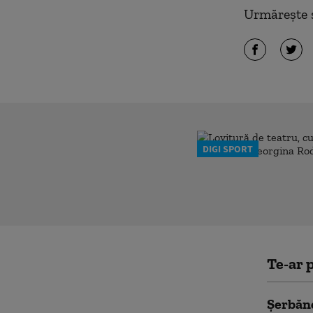
Urmărește ș
DIGI SPORT
Te-ar p
Şerbăne