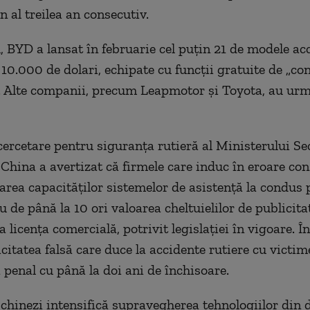
în al treilea an consecutiv.
 BYD a lansat în februarie cel puţin 21 de modele acc
 10.000 de dolari, echipate cu funcţii gratuite de „co
”. Alte companii, precum Leapmotor şi Toyota, au urm
cercetare pentru siguranţa rutieră al Ministerului Sec
 China a avertizat că firmele care induc în eroare co
area capacităţilor sistemelor de asistenţă la condus p
de până la 10 ori valoarea cheltuielilor de publicitat
 licenţa comercială, potrivit legislaţiei în vigoare. Î
citatea falsă care duce la accidente rutiere cu victim
 penal cu până la doi ani de închisoare.
 chinezi intensifică supravegherea tehnologiilor din