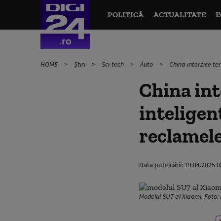
POLITICĂ
ACTUALITATE
E
HOME
Știri
Sci-tech
Auto
China interzice te
China int
inteligen
reclamele
Data publicării:
19.04.2025 0
Modelul SU7 al Xiaomi. Foto: