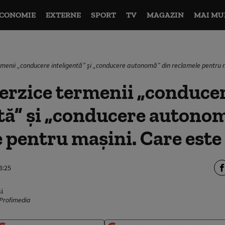
CONOMIE
EXTERNE
SPORT
TV
MAGAZIN
MAI MU
rmenii „conducere inteligentă” şi „conducere autonomă” din reclamele pentru 
erzice termenii „conduce
tă” şi „conducere autono
 pentru mașini. Care este
8:25
 Profimedia