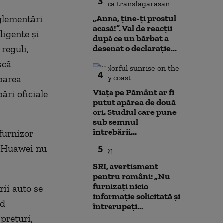
3
eglementări
„Anna, ţine-ţi prostul
acasă!”. Val de reacții
ligente şi
după ce un bărbat a
 reguli,
desenat o declarație...
scă
4
obarea
Viața pe Pământ ar fi
ări oficiale
putut apărea de două
ori. Studiul care pune
sub semnul
întrebării...
furnizor
. Huawei nu
5
SRI, avertisment
pentru români: „Nu
furnizați nicio
rii auto se
informație solicitată și
nd
întrerupeți...
preţuri,