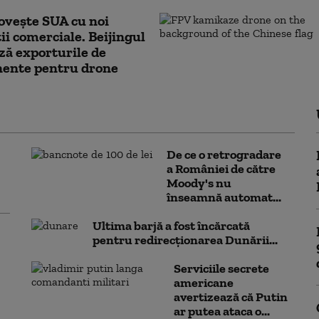
ovește SUA cu noi
ții comerciale. Beijingul
ză exporturile de
ente pentru drone
De ce o retrogradare
a României de către
Moody's nu
înseamnă automat...
Ultima barjă a fost încărcată
pentru redirecționarea Dunării...
Serviciile secrete
americane
avertizează că Putin
ar putea ataca o...