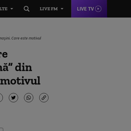
LIVE TV
LTE
LIVE FM
mașini. Care este motivul
re
mă” din
 motivul