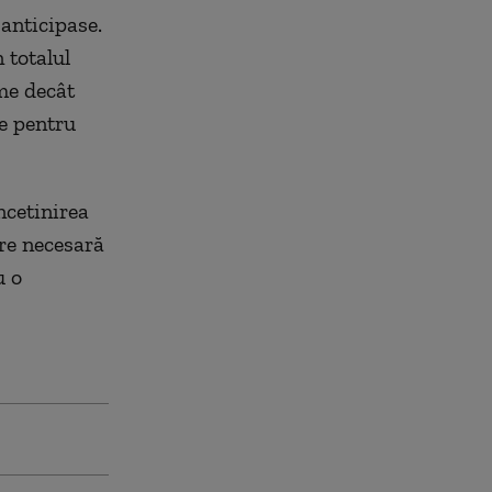
 anticipase.
 totalul
eme decât
le pentru
ncetinirea
are necesară
u o