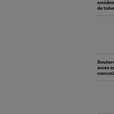
acciden
de tube
Mișcare
Pentag
Statele
război 
Chinei 
Routere
acces a
comunic
China e
fiscale 
vizate 
zeci de