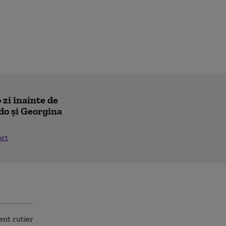
 zi înainte de
do și Georgina
ort