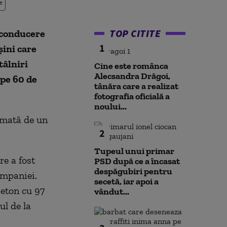
e
TOP CITITE
„conducere
1
ini care
tâlniri
Cine este românca
Alecsandra Drăgoi,
ape 60 de
tânăra care a realizat
fotografia oficială a
noului...
rmată de un
2
Tupeul unui primar
re a fost
PSD după ce a încasat
despăgubiri pentru
ompaniei.
secetă, iar apoi a
beton cu 97
vândut...
ul de la