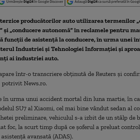
Urmărește
Digi24
în Google Discover
Adaugă
Digi24
ca sursă preferată în Googl
terzice producătorilor auto utilizarea termenilor 
ă” şi „conducere autonomă” în reclamele pentru maș
funcţii de asistenţă la conducere, în urma unei în
terul Industriei şi Tehnologiei Informaţiei şi apro
ţi ai industriei auto.
apare într-o transcriere obţinută de Reuters şi confi
, potrivit News.ro.
e în urma unui accident mortal din luna martie, în ca
delul SU7 al Xiaomi, cel mai bine vândut sedan al c
hetei preliminare, vehiculul s-a izbit de un stâlp de 
at foc, la scurt timp după ce şoferul a preluat control
 asistenţă avansată (ADAS).