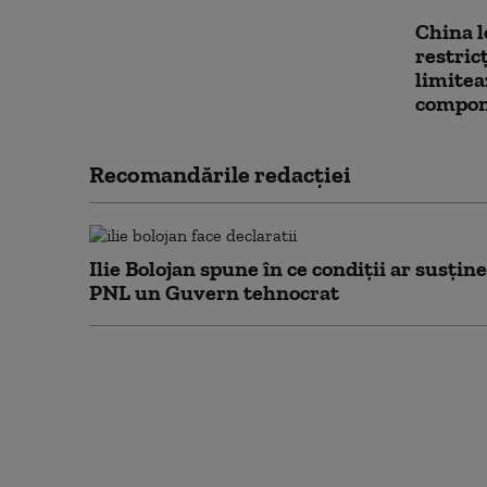
China l
restric
limitea
compon
Recomandările redacţiei
Ilie Bolojan spune în ce condiții ar susține
PNL un Guvern tehnocrat