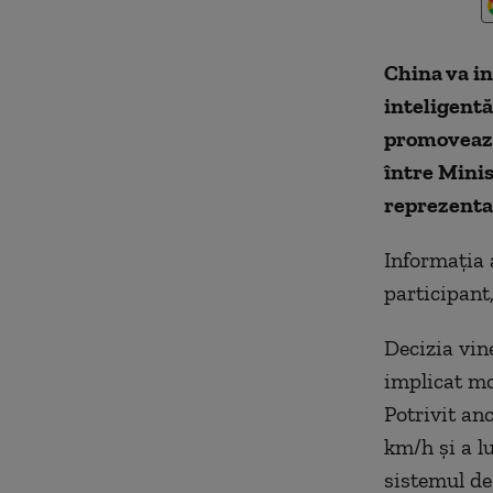
China va in
inteligent
promovează 
între Minis
reprezentan
Informaţia 
participant
Decizia vin
implicat mo
Potrivit anc
km/h şi a lu
sistemul de