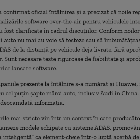
 confirmat oficial întâlnirea şi a precizat că noile r
alizările software over-the-air pentru vehiculele inte
 fost clarificate în cadrul discuţiilor. Conform noilor
i auto nu mai au voie să testeze sau să îmbunătăţea
DAS de la distanţă pe vehicule deja livrate, fără apr
r. Sunt necesare teste riguroase de fiabilitate şi aprob
orice lansare software.
paniile prezente la întâlnire s-a numărat şi Huawei, 
 cel puţin şapte mărci auto, inclusiv Audi în China
 deocamdată informaţia.
ile mai stricte vin într-un context în care producăto
 lanseze modele echipate cu sisteme ADAS, promovâ
 inteligentă” ca element-cheie într-o luptă acerbă de 