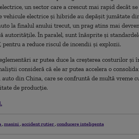
electrice, un sector care a crescut mai rapid decât se
 vehicule electrice şi hibride au depăşit jumătate din
auto la finalul anului trecut, un prag atins mai devr
ă autorităţile. În paralel, sunt înăsprite şi standarde
, pentru a reduce riscul de incendii şi explozii.
eglementări ar putea duce la creşterea costurilor şi î
naliştii consideră că ele ar putea accelera o consolid
a auto din China, care se confruntă de multă vreme c
tate de producţie.
.
a
masini
accident rutier
conducere inteligenta