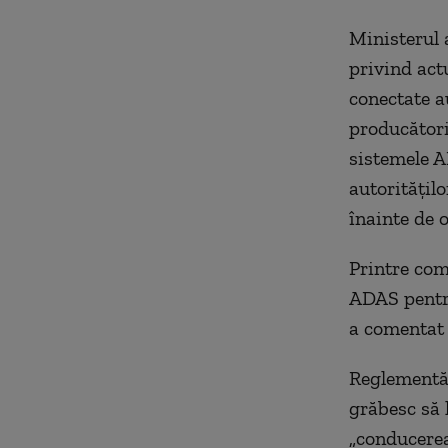
Ministerul a
privind actu
conectate au
producători
sistemele A
autorităţilo
înainte de 
Printre com
ADAS pentru
a comentat
Reglementăr
grăbesc să
„conducerea