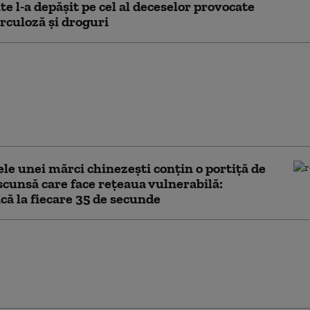
te l-a depăşit pe cel al deceselor provocate
rculoză şi droguri
 strategică a
onului. Cum se pregătesc
 Unite pentru un posibil
regional împotriva
sau Rusiei
le unei mărci chinezești conțin o portiță de
scunsă care face rețeaua vulnerabilă:
ă la fiecare 35 de secunde
xtinde controalele
la nivel global. Sunt
impozite neachitate de
 ani