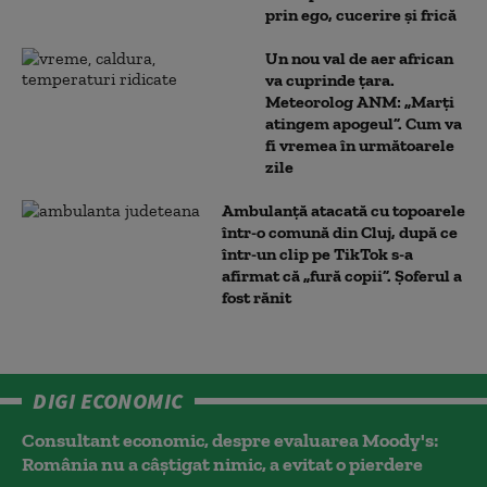
prin ego, cucerire și frică
Un nou val de aer african
va cuprinde țara.
Meteorolog ANM: „Marți
atingem apogeul”. Cum va
fi vremea în următoarele
zile
Ambulanţă atacată cu topoarele
într-o comună din Cluj, după ce
într-un clip pe TikTok s-a
afirmat că „fură copii”. Șoferul a
fost rănit
DIGI ECONOMIC
Consultant economic, despre evaluarea Moody's:
România nu a câştigat nimic, a evitat o pierdere