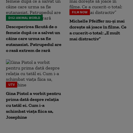
FILM NOW
DIGI ANIMAL WORLD
Michelle Pfeiffer nu-și mai
Descoperirea făcută de o
dorește să joace în filme. Ce
femeie după ce a salvat un
a cucerit-o total: „E mult
câine care urma sa fie
mai distractiv”
eutanasiat. Patrupedul are
o rasă extrem de rară
UTV
Gina Pistol a vorbit pentru
prima dată despre relația
cu tatăl ei. Cum i-a
schimbat viața fiica sa,
Josephine