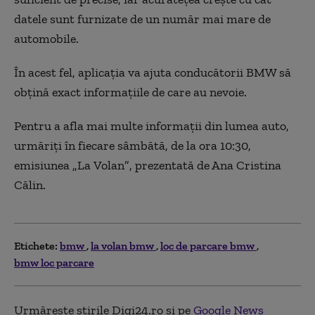
datele sunt furnizate de un număr mai mare de
automobile.
În acest fel, aplicația va ajuta conducătorii BMW să
obţină exact informaţiile de care au nevoie.
Pentru a afla mai multe informații din lumea auto,
urmăriți în fiecare sâmbătă, de la ora 10:30,
emisiunea „La
Volan
”
,
prezentată de Ana Cristina
Călin.
Etichete:
bmw
la volan bmw
loc de parcare bmw
bmw loc parcare
Urmărește știrile Digi24.ro și pe
Google News