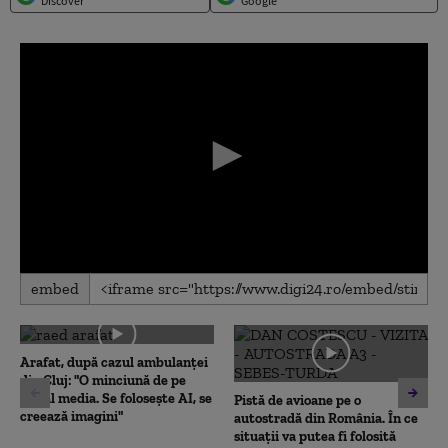
Discover
Google
0
embed
seconds
of
0
seconds
Arafat, după cazul ambulanței
din Cluj: "O minciună de pe
social media. Se folosește AI, se
Pistă de avioane pe o
creează imagini"
autostradă din România. În ce
situații va putea fi folosită