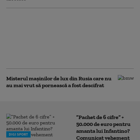
Românii preferă
mașinile la mâna a
doua: șapte din zece
autoturisme
înmatriculate în
România în 2025 au
fost second-hand
Misterul mașinilor de lux din Rusia care nu
au mai vrut să pornească a fost descifrat
”Pachet de 6 cifre” +
50.000 de euro pentru
amanta lui Infantino?
DIGI SPORT
Comunicat vehement