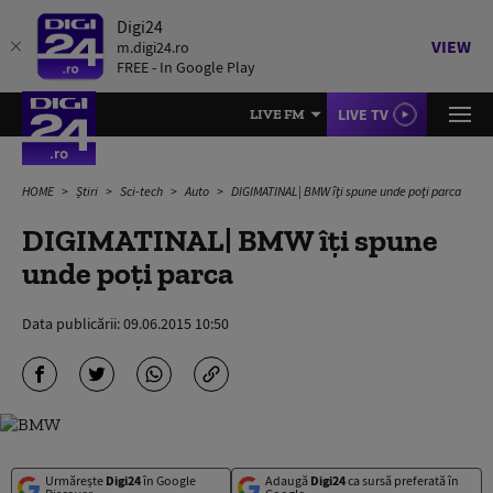
Digi24
VIEW
m.digi24.ro
FREE - In Google Play
LIVE TV
LIVE FM
HOME
Știri
Sci-tech
Auto
DIGIMATINAL| BMW îţi spune unde poţi parca
DIGIMATINAL| BMW îţi spune
unde poţi parca
Data publicării:
09.06.2015 10:50
Urmărește
Digi24
în Google
Adaugă
Digi24
ca sursă preferată în