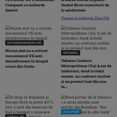
Companii cu miliarde
Gestul făcut muncitorii de
datorii
la salubritate
Descarcă aplicația Digi FM
EDITIADEDIMINEATA.RO
Niciun stat nu a activat
ADEVARUL
mecanismul UE anti-
Odiseea Centurii
dezinformare în timpul
Metropolitane Cluj: 9 ani de
crizei din Ceuta
întârzieri, două licitații
eșuate, un contract reziliat
și un proiect luat din nou
la...
DIGI SPORT
GANDUL.RO