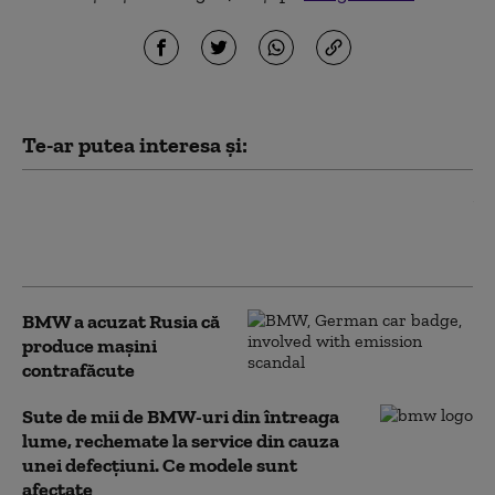
Te-ar putea interesa și:
BMW anunță restructurări masive: 8.000
de locuri de muncă eliminate la nivel
global, Germania - cea mai afectată
BMW a acuzat Rusia că
produce mașini
contrafăcute
Sute de mii de BMW-uri din întreaga
lume, rechemate la service din cauza
unei defecțiuni. Ce modele sunt
afectate