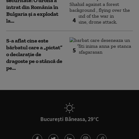
securitate: O dronă a
intrat din România în
Bulgaria şi a explodat
4
la...
S-a aflat cine este
bărbatul care a „pictat”
5
o declarație de
dragoste pe o stâncă de
pe...
București Băneasa, 29°C