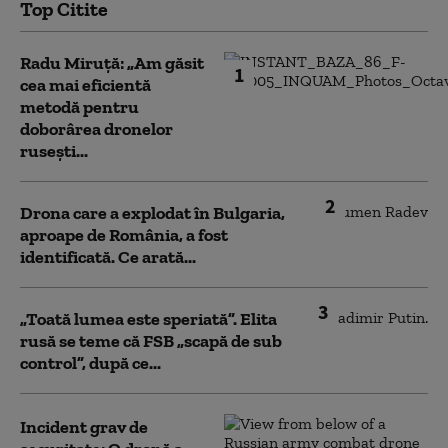
Top Citite
Radu Miruță: „Am găsit
1
cea mai eficientă
metodă pentru
doborârea dronelor
rusești...
2
Drona care a explodat în Bulgaria,
aproape de România, a fost
identificată. Ce arată...
3
„Toată lumea este speriată”. Elita
rusă se teme că FSB „scapă de sub
control”, după ce...
Incident grav de