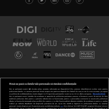
TERMENI ȘI CONDIȚII
POLITICA DE CONFIDENȚIALITATE
Nouă ne pasă ca datele tale personale să rămână confidențiale
Noi și partenerii noștri
30
stocăm și/sau accesăm informații pe dispozitivul dvs., precum identificatorii cookie unici pentru
prelucrarea datelor cu caracter personal. Puteți accepta sau gestiona alegerile dvs. făcând clic mai jos sau în orice moment, pe pagina
ABONARE DIGI TV
cu politica de confidențialitate. Aceste alegeri vor fi raportate partenerilor noștri și nu vă vor afecta navigarea.
Mai multe detalii
Noi si partenerii nostri (retelele de socializare si agentiile de publicitate partenere, precum si furnizorii nostri de servicii de date
analitice) prelucram date pentru a permite website-ului sa functioneze, pentru a personaliza continutul si anunturile publicitare
GESTIONAȚI PREFERINȚELE
afisate in functie de interesele si/sau profilul dvs., pentru a va oferi functionalitati aferente retelelor de socializare si pentru a analiza
traficul pe website. Beneficiati de drepturile prevazute de art. 15-22 din GDPR in legatura cu prelucrarea datelor cu caracter
personal. Aceste drepturi pot fi exercitate prin modalitatea indicata
aici
. Prin click pe “ACCEPT TOATE”, acceptati folosirea tuturor
CODUL DIGI24
Tehnologiilor de tip Cookie, care implica inclusiv acceptul dvs. cu privire la stocarea/accesarea informatiilor de catre Vendor-ii cu