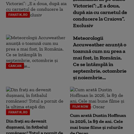
Victoriei”: „E a doua,
după aia cu carnetul de
FANATIK.RO
conducere la Craiova”.
Exclusiv
Meteorologii
Accuweather anunță o
toamnă cum nu prea a
mai fost, în România.
Ce se întâmplă în
CANCAN
septembrie, octombrie
și noiembrie...
FILM NOW
FANATIK.RO
Cum arată Dustin Hoffman
Din frați au devenit
în 2026, la 89 de ani. Cele
dușmani, în fotbalul
mai bune filme și rolurile
românesc! Totul a pornit de
de Oscar