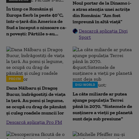
Noul portar de la Dinamo i-
În timp ce România și
a atras atenția unei actrițe
Europa fierb la peste 40°C,
din România: ”Am fost
într-o țară din America de
împreună în altă viață”
Sud a început o ninsoare ca-
Descarcă aplicația Digi
n povești: Pârtiile s-au...
Sport
PRO FM
DIGI WORLD
Dana Nălbaru și Dragoș
La câte miliarde ar putea
Bucur, îndrăgostiți de viața
ajunge populația Terrei
la țară. Au pomi și legume,
până în 2070. "Sistemele de
se ocupă cu drag de pământ
susținere a vieții pe planetă
și culeg roadele muncii lor
sunt deja sub presiune"
Descarcă aplicația Pro FM