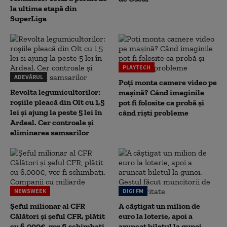
la ultima etapă din
SuperLiga
PLAYTECH
ADEVĂRUL
Poți monta camere video pe
Revolta legumicultorilor:
mașină? Când imaginile
roșiile pleacă din Olt cu 1,5
pot fi folosite ca probă și
lei și ajung la peste 5 lei în
când riști probleme
Ardeal. Cer controale și
eliminarea samsarilor
NEWSWEEK
DIGI FM
Șeful milionar al CFR
A câștigat un milion de
Călători și șeful CFR, plătit
euro la loterie, apoi a
cu 6.000€, vor fi schimbați.
aruncat biletul la gunoi.