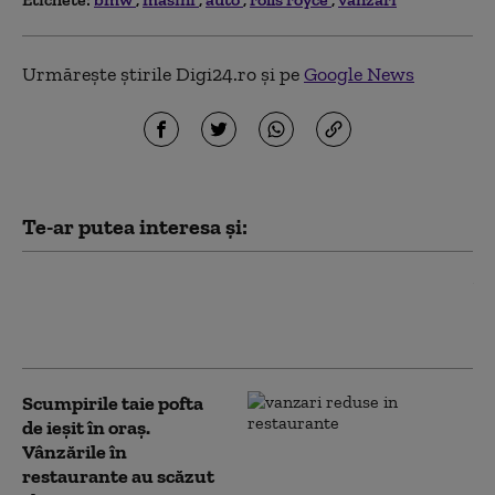
Urmărește știrile Digi24.ro și pe
Google News
Te-ar putea interesa și:
BMW anunță restructurări masive: 8.000
de locuri de muncă eliminate la nivel
global, Germania - cea mai afectată
Scumpirile taie pofta
de ieșit în oraș.
Vânzările în
restaurante au scăzut