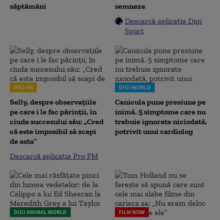
săptămâni
semneze
Descarcă aplicația Digi
Sport
PRO FM
DIGI WORLD
Selly, despre observațiile
Canicula pune presiune pe
pe care i le fac părinții, în
inimă. 5 simptome care nu
ciuda succesului său: „Cred
trebuie ignorate niciodată,
că este imposibil să scapi
potrivit unui cardiolog
de asta”
Descarcă aplicația Pro FM
DIGI ANIMAL WORLD
FILM NOW