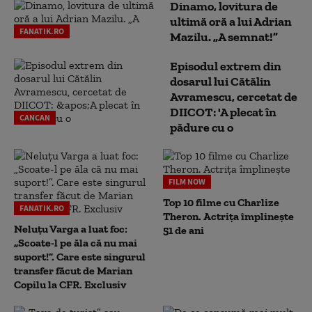
Dinamo, lovitura de
ultimă oră a lui Adrian
FANATIK.RO
Mazilu. „A semnat!”
Episodul extrem din
dosarul lui Cătălin
Avramescu, cercetat de
DIICOT: 'A plecat în
CANCAN
pădure cu o
FILM NOW
Top 10 filme cu Charlize
FANATIK.RO
Theron. Actrița împlinește
Neluțu Varga a luat foc:
51 de ani
„Scoate-l pe ăla că nu mai
suport!”. Care este singurul
transfer făcut de Marian
Copilu la CFR. Exclusiv