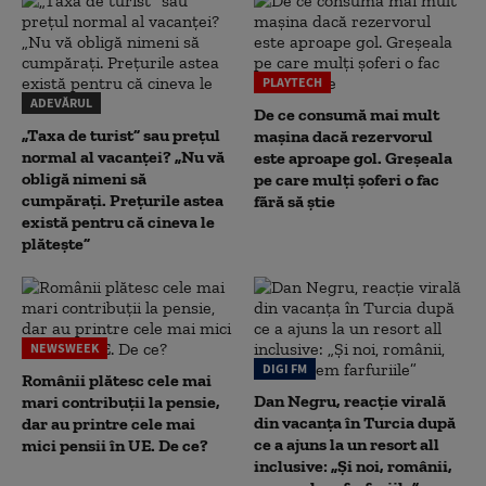
PLAYTECH
ADEVĂRUL
De ce consumă mai mult
„Taxa de turist” sau prețul
mașina dacă rezervorul
normal al vacanței? „Nu vă
este aproape gol. Greșeala
obligă nimeni să
pe care mulți șoferi o fac
cumpărați. Prețurile astea
fără să știe
există pentru că cineva le
plătește”
NEWSWEEK
DIGI FM
Românii plătesc cele mai
Dan Negru, reacție virală
mari contribuții la pensie,
din vacanța în Turcia după
dar au printre cele mai
ce a ajuns la un resort all
mici pensii în UE. De ce?
inclusive: „Și noi, românii,