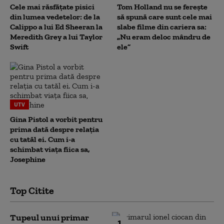
Cele mai răsfățate pisici
Tom Holland nu se ferește
din lumea vedetelor: de la
să spună care sunt cele mai
Calippo a lui Ed Sheeran la
slabe filme din cariera sa:
Meredith Grey a lui Taylor
„Nu eram deloc mândru de
Swift
ele”
UTV
Gina Pistol a vorbit pentru
prima dată despre relația
cu tatăl ei. Cum i-a
schimbat viața fiica sa,
Josephine
Top Citite
Tupeul unui primar
1