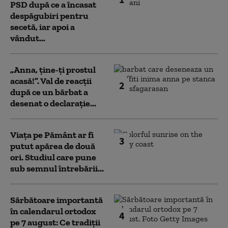
PSD după ce a încasat
despăgubiri pentru
secetă, iar apoi a
vândut...
„Anna, ţine-ţi prostul
acasă!”. Val de reacții
2
după ce un bărbat a
desenat o declarație...
Viața pe Pământ ar fi
3
putut apărea de două
ori. Studiul care pune
sub semnul întrebării...
Sărbătoare importantă
în calendarul ortodox
4
pe 7 august: Ce tradiții