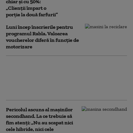
chiar și cu 50%:
„Clienții împart o
porție la două farfurii”
Luni încep înscrierile pentru
programul Rabla. Valoarea
voucherelor diferă în funcție de
motorizare
Camere obligatorii pentru
monitorizarea șoferilor în toate
mașinile noi. O nouă regulă
adoptată la nivelul Uniunii
Europene
Pericolul ascuns al mașinilor
secondhand. La ce trebuie să
fim atenți: „Nu au scapat nici
cele hibride, nici cele