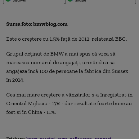
Discover
Google
Sursa foto: bmwblog.com
Este o creștere cu 1,5% față de 2012, relatează BBC.
Grupul deținut de BMW a mai spus că vrea să
mărească numărul de angajați, urmând că să
angajeze încă 100 de persoane la fabrica din Sussex
în 2014.
Cea mai mare creștere a vânzărilor s-a înregistrat în
Orientul Mijlociu - 17% - dar rezultate foarte bune au
fost și în China - 11%.
Etichete:
bmw
masini
auto
rolls royce
vanzari