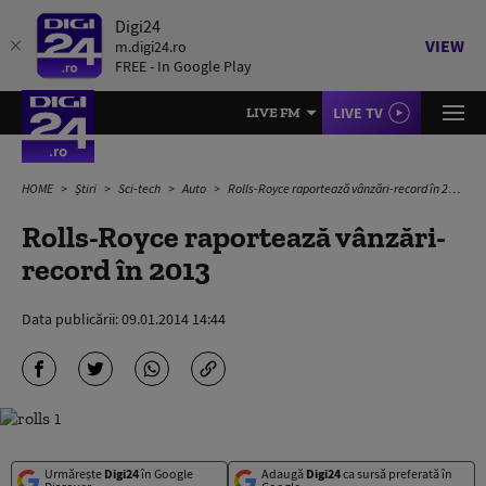
Digi24
VIEW
m.digi24.ro
FREE - In Google Play
LIVE TV
LIVE FM
HOME
Știri
Sci-tech
Auto
Rolls-Royce raportează vânzări-record în 2013
Rolls-Royce raportează vânzări-
record în 2013
Data publicării:
09.01.2014 14:44
Urmărește
Digi24
în Google
Adaugă
Digi24
ca sursă preferată în