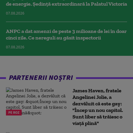
de energie. Ședință extraordinară la Palatul Victoria
07.08.2026
ANPC a dat amenzi de peste 3 milioane de lei în doar
cinci zile. Ce nereguli au găsit inspectorii
07.08.2026
PARTENERII NOȘTRI
James Haven, fratele
Angelinei Jolie, a
dezvăluit că este gay:
"Încep un nou capitol.
PE ROZ
Sunt liber să trăiesc o
viață plină"