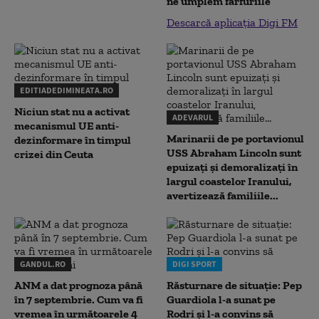
ne umplem farfuriile”
Descarcă aplicația Digi FM
EDITIADEDIMINEATA.RO
Niciun stat nu a activat
ADEVARUL
mecanismul UE anti-
Marinarii de pe portavionul
dezinformare în timpul
USS Abraham Lincoln sunt
crizei din Ceuta
epuizați și demoralizați în
largul coastelor Iranului,
avertizează familiile...
GANDUL.RO
DIGI SPORT
ANM a dat prognoza până
Răsturnare de situație: Pep
în 7 septembrie. Cum va fi
Guardiola l-a sunat pe
vremea în următoarele 4
Rodri și l-a convins să