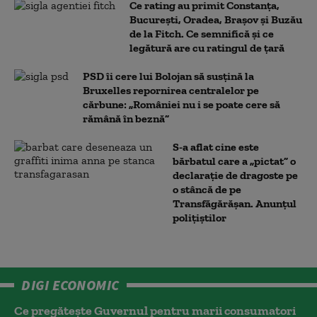
Ce rating au primit Constanța,
București, Oradea, Brașov și Buzău
de la Fitch. Ce semnifică și ce
legătură are cu ratingul de țară
PSD îi cere lui Bolojan să susțină la
Bruxelles repornirea centralelor pe
cărbune: „României nu i se poate cere să
rămână în beznă”
S-a aflat cine este
bărbatul care a „pictat” o
declarație de dragoste pe
o stâncă de pe
Transfăgărășan. Anunțul
polițiștilor
DIGI ECONOMIC
Ce pregătește Guvernul pentru marii consumatori