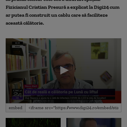
Fizicianul Cristian Presură a explicat la Digi24 cum
ar putea fi construit un cablu care să faciliteze
această călătorie.
0
embed
seconds
of
10
minutes,