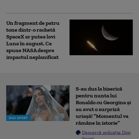
va avea loc impactul
Un fragment de patru
tone dintr-o rachetă
SpaceX ar putea lovi
Luna în august. Ce
spune NASA despre
impactul neplanificat
S-au dus la biserică
pentru nunta lui
Ronaldo cu Georgina și
au avut o surpriză
uriașă! ”Momentul va
DIGI SPORT
rămâne în istorie”
Descarcă aplicația Digi
Sport