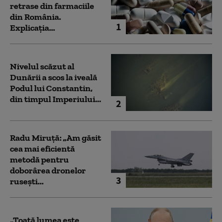
retrase din farmaciile
din România.
1
Explicația...
Nivelul scăzut al
Dunării a scos la iveală
Podul lui Constantin,
din timpul Imperiului...
2
Radu Miruță: „Am găsit
cea mai eficientă
metodă pentru
doborârea dronelor
3
rusești...
„Toată lumea este