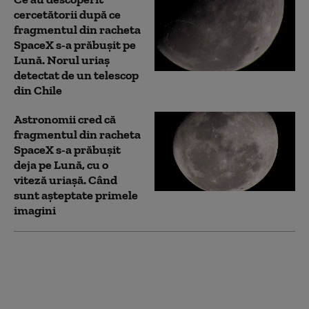
cercetătorii după ce
fragmentul din racheta
SpaceX s-a prăbușit pe
Lună. Norul uriaș
detectat de un telescop
din Chile
Astronomii cred că
fragmentul din racheta
SpaceX s-a prăbușit
deja pe Lună, cu o
viteză uriașă. Când
sunt așteptate primele
imagini
O rachetă SpaceX
scăpată de sub control
se va izbi de Lună cu
peste 8.700 km/h. Când