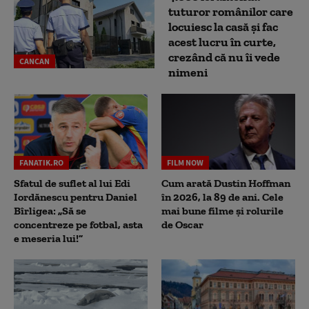
tuturor românilor care
locuiesc la casă și fac
acest lucru în curte,
crezând că nu îi vede
CANCAN
nimeni
FANATIK.RO
FILM NOW
Sfatul de suflet al lui Edi
Cum arată Dustin Hoffman
Iordănescu pentru Daniel
în 2026, la 89 de ani. Cele
Bîrligea: „Să se
mai bune filme și rolurile
concentreze pe fotbal, asta
de Oscar
e meseria lui!”