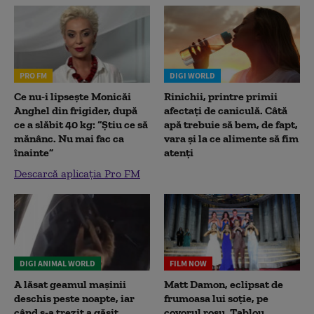
PRO FM
DIGI WORLD
Ce nu-i lipsește Monicăi
Rinichii, printre primii
Anghel din frigider, după
afectați de caniculă. Câtă
ce a slăbit 40 kg: “Știu ce să
apă trebuie să bem, de fapt,
mănânc. Nu mai fac ca
vara și la ce alimente să fim
înainte”
atenți
Descarcă aplicația Pro FM
DIGI ANIMAL WORLD
FILM NOW
A lăsat geamul mașinii
Matt Damon, eclipsat de
deschis peste noapte, iar
frumoasa lui soție, pe
când s-a trezit a găsit
covorul roșu. Tablou