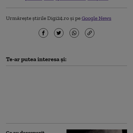
Urmărește știrile Digi24.ro și pe
Google News
Te-ar putea interesa și:
Primele imagini cu
craterul format de
impactul rachetei
SpaceX pe Lună.
Motivul pentru care nu
poate fi văzut de pe
Pământ
Ce au descoperit