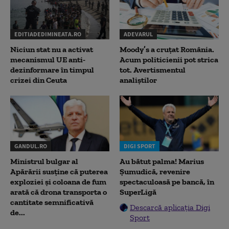
EDITIADEDIMINEATA.RO
ADEVARUL
Niciun stat nu a activat
Moody’s a cruțat România.
mecanismul UE anti-
Acum politicienii pot strica
dezinformare în timpul
tot. Avertismentul
crizei din Ceuta
analiștilor
GANDUL.RO
DIGI SPORT
Ministrul bulgar al
Au bătut palma! Marius
Apărării susține că puterea
Șumudică, revenire
exploziei și coloana de fum
spectaculoasă pe bancă, în
arată că drona transporta o
SuperLigă
cantitate semnificativă
Descarcă aplicația Digi
de...
Sport