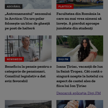
ADEVĂRUL
PLAYTECH
„Antrenamentul” sezonului
Facultatea din România la
în Arctica: Un urs polar
care nu mai vrea nimeni să
folosește un bloc de gheață
înveţe. A pierdut aproape
pe post de halteră
jumătate din studenţi
NEWSWEEK
DIGI FM
Beneficiu la pensie pentru o
Ioana Țiriac, vacanță de lux
categorie de pensionari.
în Saint-Tropez. Cât costă o
Consiliul legislativ a dat
singură noapte la hotelul cu
aviz favorabil
aspect de castel ales de
fiica lui Ion Țiriac
Descarcă aplicația Digi FM