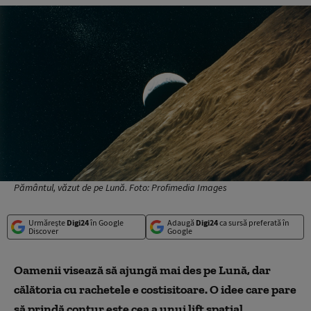
Pământul, văzut de pe Lună. Foto: Profimedia Images
Urmărește
Digi24
în Google
Adaugă
Digi24
ca sursă preferată în
Discover
Google
Oamenii visează să ajungă mai des pe Lună, dar
călătoria cu rachetele e costisitoare. O idee care pare
să prindă contur este cea a unui lift spațial.