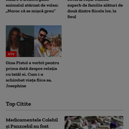
animalul atârnat de volan:
superb de familie alături de
„Noroc că se mișcă greu”
două dintre fiicele lor, la
Seul
UTV
Gina Pistol a vorbit pentru
prima dată despre relația
cu tatăl ei. Cum i-a
schimbat viața fiica sa,
Josephine
Top Citite
Medicamentele Colebil
și Panzcebil au fost