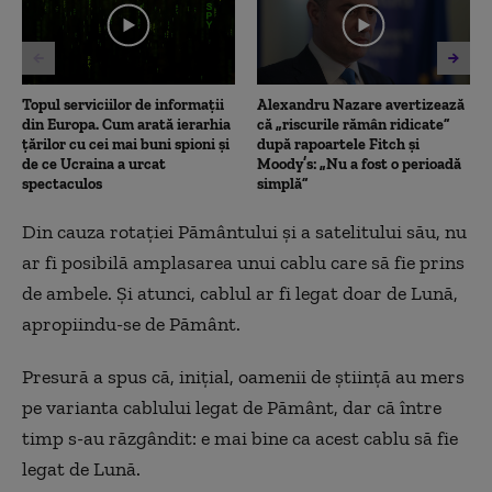
47
seconds
Topul serviciilor de informații
Alexandru Nazare avertizează
din Europa. Cum arată ierarhia
că „riscurile rămân ridicate”
țărilor cu cei mai buni spioni și
după rapoartele Fitch și
de ce Ucraina a urcat
Moody’s: „Nu a fost o perioadă
spectaculos
simplă”
Din cauza rotației Pământului și a satelitului său, nu
ar fi posibilă amplasarea unui cablu care să fie prins
de ambele. Și atunci, cablul ar fi legat doar de Lună,
apropiindu-se de Pământ.
Presură a spus că, inițial, oamenii de știință au mers
pe varianta cablului legat de Pământ, dar că între
timp s-au răzgândit: e mai bine ca acest cablu să fie
legat de Lună.