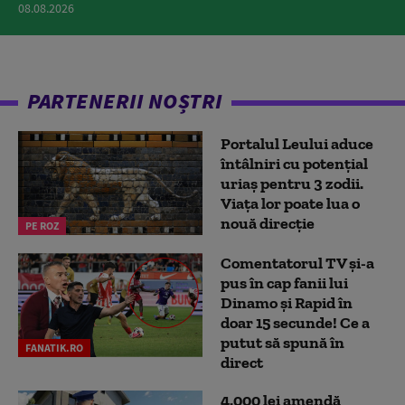
08.08.2026
PARTENERII NOȘTRI
Portalul Leului aduce
întâlniri cu potențial
uriaș pentru 3 zodii.
Viața lor poate lua o
nouă direcție
PE ROZ
Comentatorul TV și-a
pus în cap fanii lui
Dinamo și Rapid în
doar 15 secunde! Ce a
putut să spună în
FANATIK.RO
direct
4.000 lei amendă