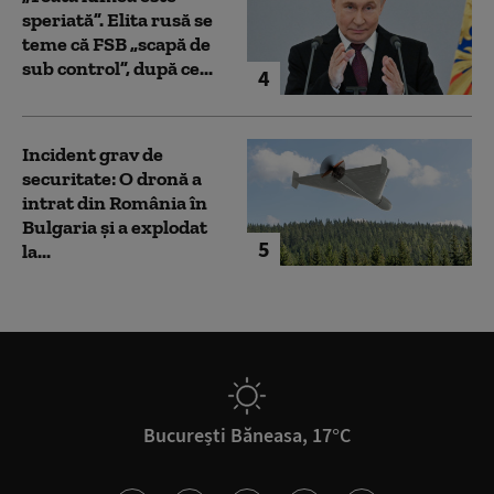
speriată”. Elita rusă se
teme că FSB „scapă de
sub control”, după ce...
4
Incident grav de
securitate: O dronă a
intrat din România în
Bulgaria şi a explodat
5
la...
București Băneasa, 17°C