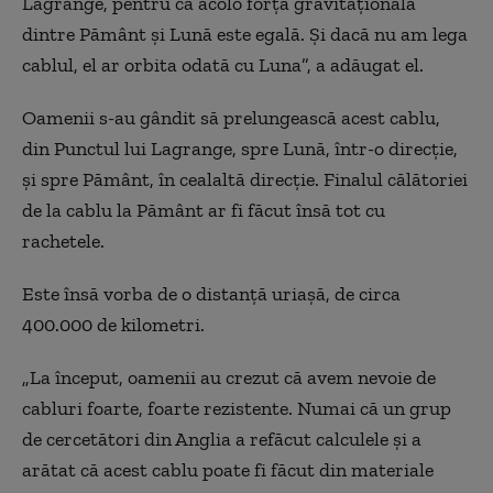
Lagrange, pentru că acolo forța gravitațională
dintre Pământ și Lună este egală. Și dacă nu am lega
cablul, el ar orbita odată cu Luna”, a adăugat el.
Oamenii s-au gândit să prelungească acest cablu,
din Punctul lui Lagrange, spre Lună, într-o direcție,
și spre Pământ, în cealaltă direcție. Finalul călătoriei
de la cablu la Pământ ar fi făcut însă tot cu
rachetele.
Este însă vorba de o distanță uriașă, de circa
400.000 de kilometri.
„La început, oamenii au crezut că avem nevoie de
cabluri foarte, foarte rezistente. Numai că un grup
de cercetători din Anglia a refăcut calculele și a
arătat că acest cablu poate fi făcut din materiale