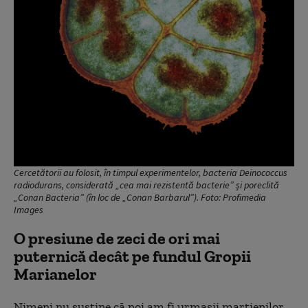
Cercetătorii au folosit, în timpul experimentelor, bacteria Deinococcus
radiodurans, considerată „cea mai rezistentă bacterie” și poreclită
„Conan Bacteria” (în loc de „Conan Barbarul”). Foto: Profimedia
Images
O presiune de zeci de ori mai
puternică decât pe fundul Gropii
Marianelor
Nimeni nu susține că noi am fi urmașii marțienilor,