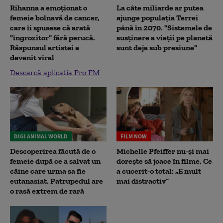
Rihanna a emoționat o
La câte miliarde ar putea
femeie bolnavă de cancer,
ajunge populația Terrei
care îi spusese că arată
până în 2070. "Sistemele de
"îngrozitor" fără perucă.
susținere a vieții pe planetă
Răspunsul artistei a
sunt deja sub presiune"
devenit viral
Descarcă aplicația Pro FM
DIGI ANIMAL WORLD
FILM NOW
Descoperirea făcută de o
Michelle Pfeiffer nu-și mai
femeie după ce a salvat un
dorește să joace în filme. Ce
câine care urma sa fie
a cucerit-o total: „E mult
eutanasiat. Patrupedul are
mai distractiv”
o rasă extrem de rară