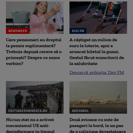
NEWSWEEK
DIGI FM
Care pensionari au dreptul
A câștigat un milion de
la pensie suplimentară?
euro la loterie, apoi a
Trebuie depusă cerere să o
aruncat biletul la gunoi.
primești? Despre ce sume
Gestul făcut muncitorii de
vorbim?
la salubritate
Descarcă aplicația Digi FM
EDITIADEDIMINEATA.RO
ADEVARUL
Niciun stat nu a activat
Două avioane cu sute de
mecanismul UE anti-
pasageri la bord, la un pas
dezinformare în timpul
de o coliziune devastatoare