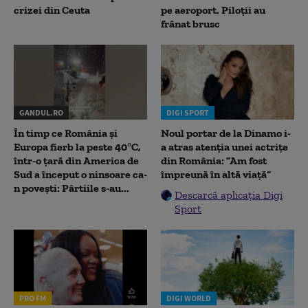
crizei din Ceuta
pe aeroport. Piloții au
frânat brusc
GANDUL.RO
DIGI SPORT
În timp ce România și
Noul portar de la Dinamo i-
Europa fierb la peste 40°C,
a atras atenția unei actrițe
într-o țară din America de
din România: ”Am fost
Sud a început o ninsoare ca-
împreună în altă viață”
n povești: Pârtiile s-au...
Descarcă aplicația Digi
Sport
PRO FM
DIGI WORLD