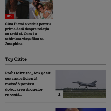
UTV
Gina Pistol a vorbit pentru
prima dată despre relația
cu tatăl ei. Cum i-a
schimbat viața fiica sa,
Josephine
Top Citite
Radu Miruță: „Am găsit
cea mai eficientă
metodă pentru
doborârea dronelor
1
rusești...