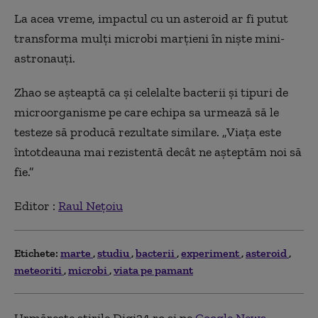
La acea vreme, impactul cu un asteroid ar fi putut
transforma mulți microbi marțieni în niște mini-
astronauți.
Zhao se așteaptă ca și celelalte bacterii și tipuri de
microorganisme pe care echipa sa urmează să le
testeze să producă rezultate similare. „Viața este
întotdeauna mai rezistentă decât ne așteptăm noi să
fie.”
Editor :
Raul Nețoiu
Etichete:
marte
studiu
bacterii
experiment
asteroid
meteoriti
microbi
viata pe pamant
Urmărește știrile Digi24.ro și pe
Google News