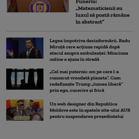
Funeriu:
„Matematicienii au
luxul să poată rămâne
în abstract”
Legea împotriva dezinformării. Radu
Miruță cere acțiune rapidă după
atacul asupra ambulanței: Minciuna
online a ajuns în stradă
„Cel mai puternic om pe care l-a
cunoscut vreodată planeta”. Cum
redefinește Trump „lumea liberă”
prin ego, cucerire și frică
Un web designer din Republica
Moldova este în spatele site-ului AUR
pentru suspendarea președintelui