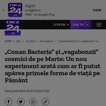
Digi24
VIEW
m.digi24.ro
FREE - In Google Play
LIVE TV
LIVE FM
HOME
Știri
Sci-tech
Descoperiri
„Conan Bacteria” și „vagabonzii” cosmici de pe Marte: Un nou experiment arată cum ar fi putut apărea primele forme de viață pe Pământ
„Conan Bacteria” și „vagabonzii”
cosmici de pe Marte: Un nou
experiment arată cum ar fi putut
apărea primele forme de viață pe
Pământ
Data publicării:
08.03.2026 07:00