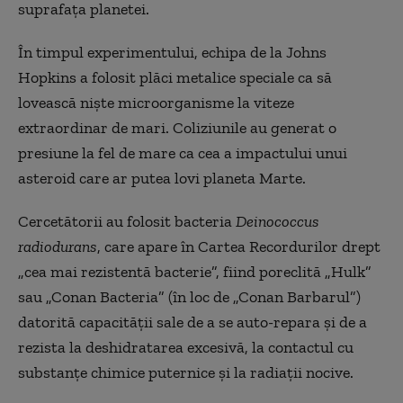
suprafața planetei.
În timpul experimentului, echipa de la Johns
Hopkins a folosit plăci metalice speciale ca să
lovească niște microorganisme la viteze
extraordinar de mari. Coliziunile au generat o
presiune la fel de mare ca cea a impactului unui
asteroid care ar putea lovi planeta Marte.
Cercetătorii au folosit bacteria
Deinococcus
radiodurans
, care apare în Cartea Recordurilor drept
„cea mai rezistentă bacterie”, fiind poreclită „Hulk”
sau „Conan Bacteria” (în loc de „Conan Barbarul”)
datorită capacității sale de a se auto-repara și de a
rezista la deshidratarea excesivă, la contactul cu
substanțe chimice puternice și la radiații nocive.