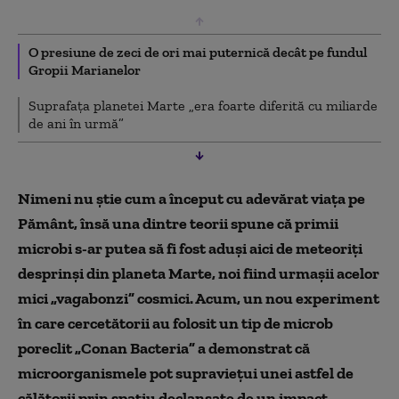
O presiune de zeci de ori mai puternică decât pe fundul
Gropii Marianelor
Suprafața planetei Marte „era foarte diferită cu miliarde
de ani în urmă”
Nimeni nu știe cum a început cu adevărat viața pe
Pământ, însă una dintre teorii spune că primii
microbi s-ar putea să fi fost aduși aici de meteoriți
desprinși din planeta Marte, noi fiind urmașii acelor
mici „vagabonzi” cosmici. Acum, un nou experiment
în care cercetătorii au folosit un tip de microb
poreclit „Conan Bacteria” a demonstrat că
microorganismele pot supraviețui unei astfel de
călătorii prin spațiu declanșate de un impact