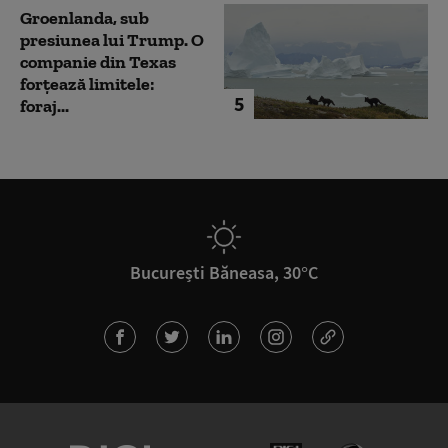
Groenlanda, sub
presiunea lui Trump. O
companie din Texas
forțează limitele:
5
foraj...
București Băneasa, 30°C