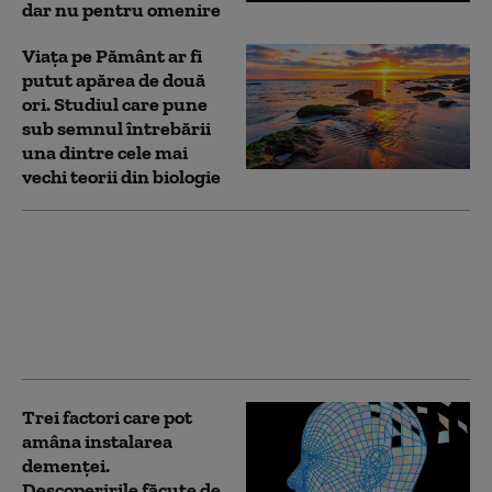
dar nu pentru omenire
Viața pe Pământ ar fi
putut apărea de două
ori. Studiul care pune
sub semnul întrebării
una dintre cele mai
vechi teorii din biologie
Schimbările climatice
au dublat riscul
incendiilor forestiere
extreme din Canada
(studiu)
Trei factori care pot
amâna instalarea
demenţei.
Descoperirile făcute de