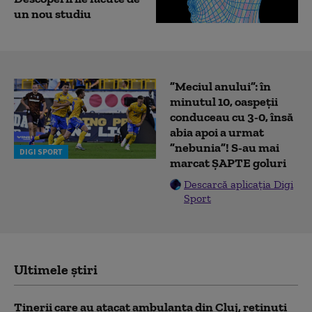
un nou studiu
”Meciul anului”: în
minutul 10, oaspeții
conduceau cu 3-0, însă
abia apoi a urmat
”nebunia”! S-au mai
DIGI SPORT
marcat ȘAPTE goluri
Descarcă aplicația Digi
Sport
Ultimele știri
Tinerii care au atacat ambulanța din Cluj, reținuți