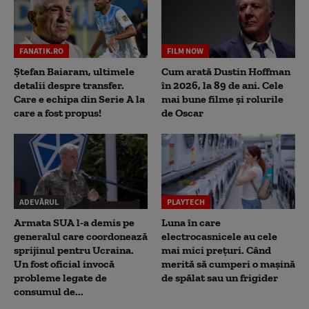
FANATIK.RO
FILM NOW
Ștefan Baiaram, ultimele
Cum arată Dustin Hoffman
detalii despre transfer.
în 2026, la 89 de ani. Cele
Care e echipa din Serie A la
mai bune filme și rolurile
care a fost propus!
de Oscar
ADEVĂRUL
PLAYTECH
Armata SUA l-a demis pe
Luna în care
generalul care coordonează
electrocasnicele au cele
sprijinul pentru Ucraina.
mai mici prețuri. Când
Un fost oficial invocă
merită să cumperi o mașină
probleme legate de
de spălat sau un frigider
consumul de...