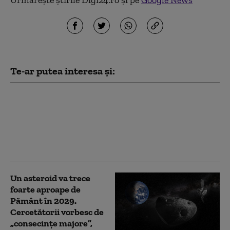
Te-ar putea interesa și:
Legătura dintre
consumul de ardei iute
și cancer. Ce a
descoperit un nou
studiu
Un asteroid va trece
foarte aproape de
Pământ în 2029.
Cercetătorii vorbesc de
„consecințe majore”,