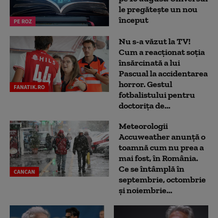
le pregătește un nou
început
PE ROZ
Nu s-a văzut la TV!
Cum a reacţionat soţia
însărcinată a lui
Pascual la accidentarea
horror. Gestul
FANATIK.RO
fotbalistului pentru
doctoriţa de...
Meteorologii
Accuweather anunță o
toamnă cum nu prea a
mai fost, în România.
Ce se întâmplă în
CANCAN
septembrie, octombrie
și noiembrie...