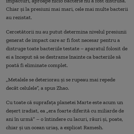
impacturi, aproape nicio bacterie nu a fost distrusă.
Chiar și la presiuni mai mari, cele mai multe bacterii
au rezistat.
Cercetătorii nu au putut determina nivelul presiunii
generat de impact care ar fi fost necesar pentru a
distruge toate bacteriile testate – aparatul folosit de
ei a început să se destrame înainte ca bacteriile să
poată fi eliminate complet.
„Metalele se deteriorau și se rupeau mai repede
decât celulele”, a spus Zhao.
Cu toate că suprafața planetei Marte este acum un
deșert iradiat, ea „era foarte diferită cu miliarde de
ani în urmă” – o întindere cu lacuri, râuri și, poate,
chiar și un ocean uriaș, a explicat Ramesh.